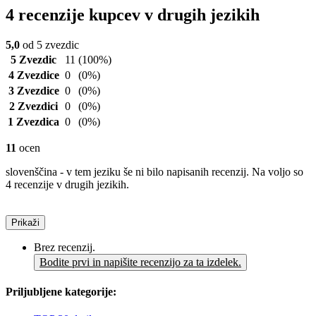
4 recenzije kupcev v drugih jezikih
5,0
od 5 zvezdic
5 Zvezdic
11
(100%)
4 Zvezdice
0
(0%)
3 Zvezdice
0
(0%)
2 Zvezdici
0
(0%)
1 Zvezdica
0
(0%)
11
ocen
slovenščina - v tem jeziku še ni bilo napisanih recenzij. Na voljo so
4 recenzije v drugih jezikih.
Prikaži
Brez recenzij.
Bodite prvi in napišite recenzijo za ta izdelek.
Priljubljene kategorije: