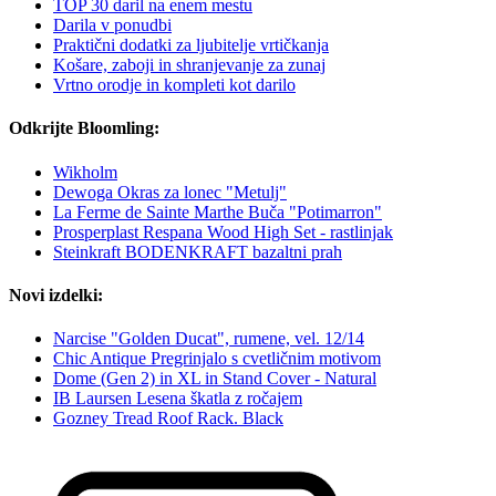
TOP 30 daril na enem mestu
Darila v ponudbi
Praktični dodatki za ljubitelje vrtičkanja
Košare, zaboji in shranjevanje za zunaj
Vrtno orodje in kompleti kot darilo
Odkrijte Bloomling:
Wikholm
Dewoga Okras za lonec "Metulj"
La Ferme de Sainte Marthe Buča "Potimarron"
Prosperplast Respana Wood High Set - rastlinjak
Steinkraft BODENKRAFT bazaltni prah
Novi izdelki:
Narcise "Golden Ducat", rumene, vel. 12/14
Chic Antique Pregrinjalo s cvetličnim motivom
Dome (Gen 2) in XL in Stand Cover - Natural
IB Laursen Lesena škatla z ročajem
Gozney Tread Roof Rack. Black