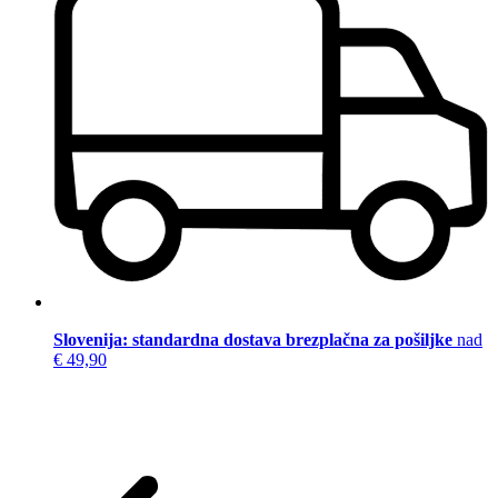
Slovenija: standardna dostava brezplačna za pošiljke
nad
€ 49,90