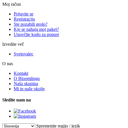
Moj račun
Prijavite se
Registracija
Ste pozabili geslo?
Kje se nahaja moj paket?
Unovčite kodo za popust
Izvedite več
Svetovalec
O nas
Kontakt
O Bloomlingu
Naša skupina
Mi in naše okolje
Sledite nam na
Spremenite regijo / jezik