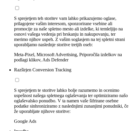
S sprejetjem teh storitev vam lahko prikazujemo oglase,
prilagojene vašim interesom, sponzorirane vsebine ali
promocije za naše spletno mesto ali izdelke, ki temleljijo na
osnovi vašega vedenja pri brskanju in nakupovanju, ter
merimo njihov uspeh. Z vašim soglasjem na tej spletni strani
uporabljamo naslednje storitve tretjih oseb:
Meta-Pixel, Microsoft Advertising, Priporočila izdelkov na
podlagi klikov, Ads Defender
Razširjen Conversion Tracking
S sprejetjem te storitve lahko bolje razumemo in ocenimo
uspešnost našega spletnega oglaševanja ter optimiziramo našo
oglaševalsko ponudbo. V ta namen vaše šifrirane osebne
podatke sinhroniziramo z naslednjimi zunanjimi ponudniki, če
že uporabljate njihove storitve:
Google Ads