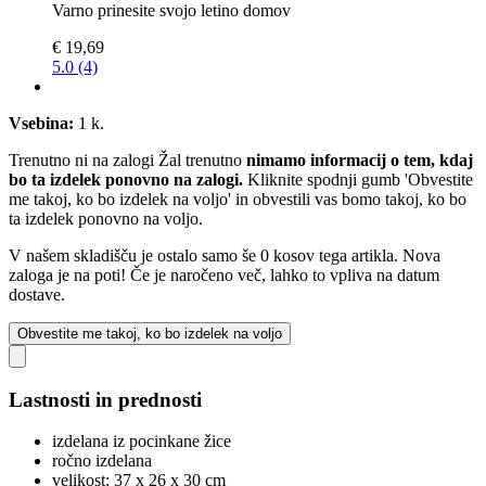
Varno prinesite svojo letino domov
€ 19,69
5.0 (4)
Vsebina:
1 k.
Trenutno ni na zalogi
Žal trenutno
nimamo informacij o tem, kdaj
bo ta izdelek ponovno na zalogi.
Kliknite spodnji gumb 'Obvestite
me takoj, ko bo izdelek na voljo' in obvestili vas bomo takoj, ko bo
ta izdelek ponovno na voljo.
V našem skladišču je ostalo samo še 0 kosov tega artikla. Nova
zaloga je na poti! Če je naročeno več, lahko to vpliva na datum
dostave.
Obvestite me takoj, ko bo izdelek na voljo
Lastnosti in prednosti
izdelana iz pocinkane žice
ročno izdelana
velikost: 37 x 26 x 30 cm