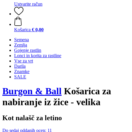
Ustvarite račun
Košarica
€ 0,00
Semena
Zemlja
Gojenje rastlin
Lonci in korita za rastline
Vse za vrt
Darila
Znamke
SALE
Burgon & Ball
Košarica za
nabiranje iz žice - velika
Kot nalašč za letino
Do sedaj oddanih ocen: 11