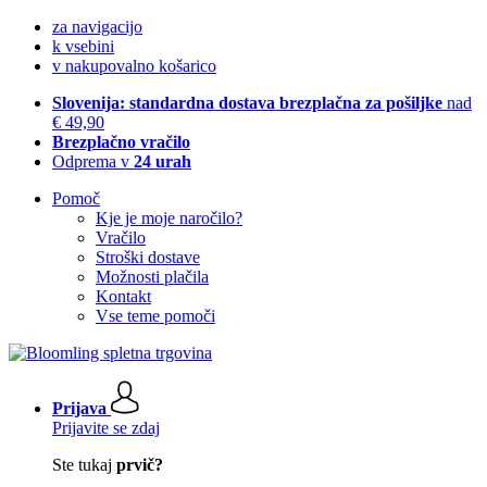
za navigacijo
k vsebini
v nakupovalno košarico
Slovenija: standardna dostava brezplačna za pošiljke
nad
€ 49,90
Brezplačno vračilo
Odprema v
24 urah
Pomoč
Kje je moje naročilo?
Vračilo
Stroški dostave
Možnosti plačila
Kontakt
Vse teme pomoči
Prijava
Prijavite se zdaj
Ste tukaj
prvič?