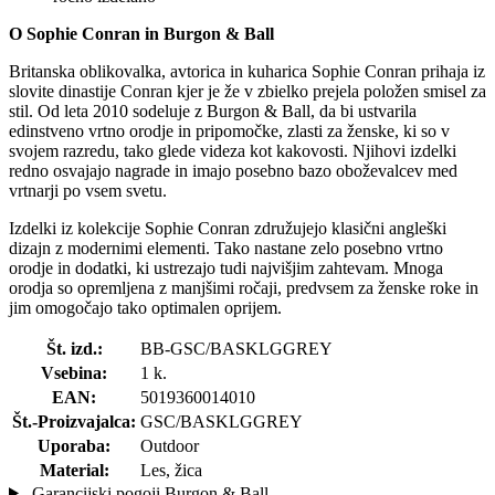
O Sophie Conran in Burgon & Ball
Britanska oblikovalka, avtorica in kuharica Sophie Conran prihaja iz
slovite dinastije Conran kjer je že v zbielko prejela položen smisel za
stil. Od leta 2010 sodeluje z Burgon & Ball, da bi ustvarila
edinstveno vrtno orodje in pripomočke, zlasti za ženske, ki so v
svojem razredu, tako glede videza kot kakovosti. Njihovi izdelki
redno osvajajo nagrade in imajo posebno bazo oboževalcev med
vrtnarji po vsem svetu.
Izdelki iz kolekcije Sophie Conran združujejo klasični angleški
dizajn z modernimi elementi. Tako nastane zelo posebno vrtno
orodje in dodatki, ki ustrezajo tudi najvišjim zahtevam. Mnoga
orodja so opremljena z manjšimi ročaji, predvsem za ženske roke in
jim omogočajo tako optimalen oprijem.
Št. izd.:
BB-GSC/BASKLGGREY
Vsebina:
1 k.
EAN:
5019360014010
Št.-Proizvajalca:
GSC/BASKLGGREY
Uporaba:
Outdoor
Material:
Les, žica
Garancijski pogoji Burgon & Ball