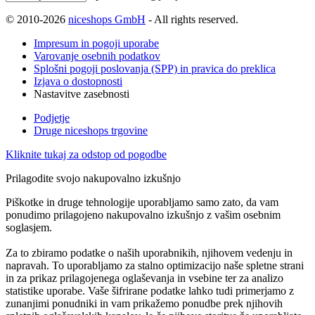
© 2010-2026
niceshops GmbH
- All rights reserved.
Impresum in pogoji uporabe
Varovanje osebnih podatkov
Splošni pogoji poslovanja (SPP) in pravica do preklica
Izjava o dostopnosti
Nastavitve zasebnosti
Podjetje
Druge niceshops trgovine
Kliknite tukaj za odstop od pogodbe
Prilagodite svojo nakupovalno izkušnjo
Piškotke in druge tehnologije uporabljamo samo zato, da vam
ponudimo prilagojeno nakupovalno izkušnjo z vašim osebnim
soglasjem.
Za to zbiramo podatke o naših uporabnikih, njihovem vedenju in
napravah. To uporabljamo za stalno optimizacijo naše spletne strani
in za prikaz prilagojenega oglaševanja in vsebine ter za analizo
statistike uporabe. Vaše šifrirane podatke lahko tudi primerjamo z
zunanjimi ponudniki in vam prikažemo ponudbe prek njihovih