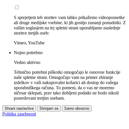
S sprejetjem teh storitev vam lahko prikažemo videoposnetke
ali druge medijske vsebine, ki jih gostijo zunanji ponudniki. Z
vašim soglasjem na tej spletni strani uporabljamo naslednje
storitve tretjih oseb:
Vimeo, YouTube
Nujno potrebno
Vedno aktivno
Tehnično potrebni piškotki omogočajo le osnovne funkcije
naše spletne strani. Omogočajo vam na primer zbiranje
izdelkov v vaši nakupovalni košarici ali dostop do vašega
uporabniškega računa. To pomeni, da o vas ne moremo
ničesar sklepati, prav tako dobljeni podatki ne bodo nikoli
posredovani tretjim osebam.
Shrani nastavitve
Strinjam se
Samo obvezno
Politika zasebnosti