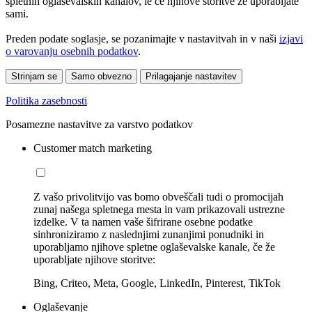
spletnih oglaševalskih kanalov, le če njihove storitve že uporabljate
sami.
Preden podate soglasje, se pozanimajte v nastavitvah in v naši
izjavi
o varovanju osebnih podatkov
.
Strinjam se
Samo obvezno
Prilagajanje nastavitev
Politika zasebnosti
Posamezne nastavitve za varstvo podatkov
Customer match marketing
Z vašo privolitvijo vas bomo obveščali tudi o promocijah
zunaj našega spletnega mesta in vam prikazovali ustrezne
izdelke. V ta namen vaše šifrirane osebne podatke
sinhroniziramo z naslednjimi zunanjimi ponudniki in
uporabljamo njihove spletne oglaševalske kanale, če že
uporabljate njihove storitve:
Bing, Criteo, Meta, Google, LinkedIn, Pinterest, TikTok
Oglaševanje