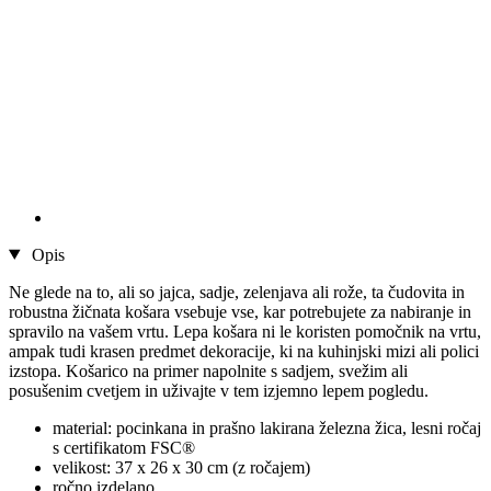
Opis
Ne glede na to, ali so jajca, sadje, zelenjava ali rože, ta čudovita in
robustna žičnata košara vsebuje vse, kar potrebujete za nabiranje in
spravilo na vašem vrtu. Lepa košara ni le koristen pomočnik na vrtu,
ampak tudi krasen predmet dekoracije, ki na kuhinjski mizi ali polici
izstopa. Košarico na primer napolnite s sadjem, svežim ali
posušenim cvetjem in uživajte v tem izjemno lepem pogledu.
material: pocinkana in prašno lakirana železna žica, lesni ročaj
s certifikatom FSC®
velikost: 37 x 26 x 30 cm (z ročajem)
ročno izdelano