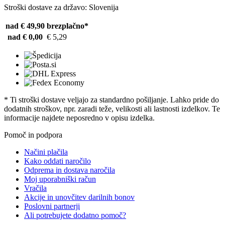
Stroški dostave za državo: Slovenija
nad € 49,90
brezplačno*
nad € 0,00
€ 5,29
* Ti stroški dostave veljajo za standardno pošiljanje. Lahko pride do
dodatnih stroškov, npr. zaradi teže, velikosti ali lastnosti izdelkov. Te
informacije najdete neposredno v opisu izdelka.
Pomoč in podpora
Načini plačila
Kako oddati naročilo
Odprema in dostava naročila
Moj uporabniški račun
Vračila
Akcije in unovčitev darilnih bonov
Poslovni partnerji
Ali potrebujete dodatno pomoč?