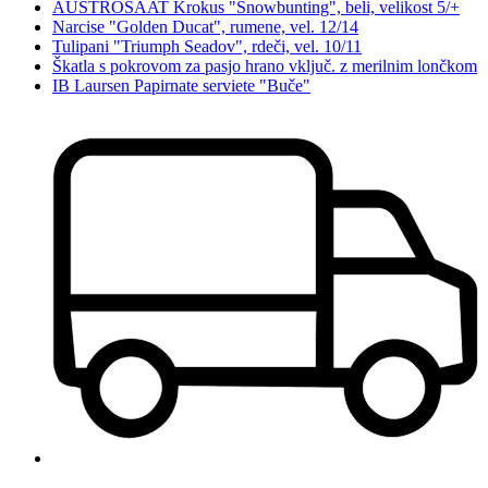
AUSTROSAAT Krokus "Snowbunting", beli, velikost 5/+
Narcise "Golden Ducat", rumene, vel. 12/14
Tulipani "Triumph Seadov", rdeči, vel. 10/11
Škatla s pokrovom za pasjo hrano vključ. z merilnim lončkom
IB Laursen Papirnate serviete "Buče"