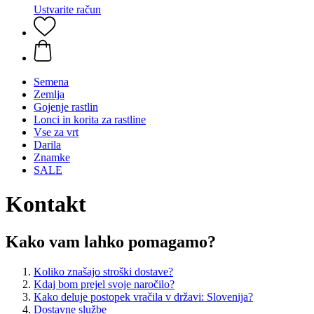
Ustvarite račun
Semena
Zemlja
Gojenje rastlin
Lonci in korita za rastline
Vse za vrt
Darila
Znamke
SALE
Kontakt
Kako vam lahko pomagamo?
Koliko znašajo stroški dostave?
Kdaj bom prejel svoje naročilo?
Kako deluje postopek vračila v državi: Slovenija?
Dostavne službe