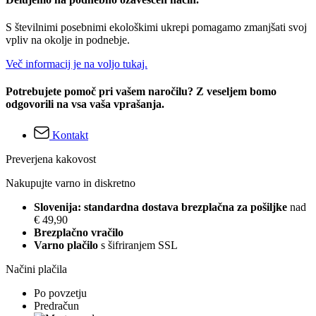
S številnimi posebnimi ekološkimi ukrepi pomagamo zmanjšati svoj
vpliv na okolje in podnebje.
Več informacij je na voljo tukaj.
Potrebujete pomoč pri vašem naročilu? Z veseljem bomo
odgovorili na vsa vaša vprašanja.
Kontakt
Preverjena kakovost
Nakupujte varno in diskretno
Slovenija: standardna dostava brezplačna za pošiljke
nad
€ 49,90
Brezplačno vračilo
Varno plačilo
s šifriranjem SSL
Načini plačila
Po povzetju
Predračun