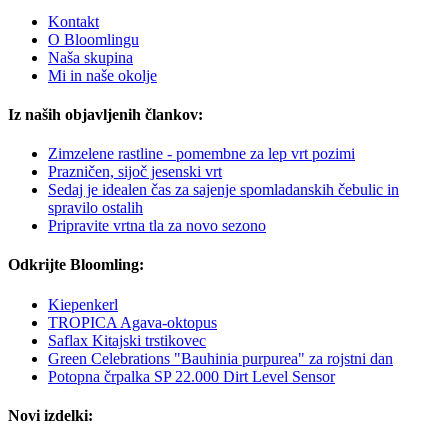
Kontakt
O Bloomlingu
Naša skupina
Mi in naše okolje
Iz naših objavljenih člankov:
Zimzelene rastline - pomembne za lep vrt pozimi
Prazničen, sijoč jesenski vrt
Sedaj je idealen čas za sajenje spomladanskih čebulic in
spravilo ostalih
Pripravite vrtna tla za novo sezono
Odkrijte Bloomling:
Kiepenkerl
TROPICA Agava-oktopus
Saflax Kitajski trstikovec
Green Celebrations "Bauhinia purpurea" za rojstni dan
Potopna črpalka SP 22.000 Dirt Level Sensor
Novi izdelki: