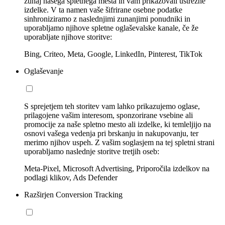
zunaj našega spletnega mesta in vam prikazovali ustrezne
izdelke. V ta namen vaše šifrirane osebne podatke
sinhroniziramo z naslednjimi zunanjimi ponudniki in
uporabljamo njihove spletne oglaševalske kanale, če že
uporabljate njihove storitve:
Bing, Criteo, Meta, Google, LinkedIn, Pinterest, TikTok
Oglaševanje
S sprejetjem teh storitev vam lahko prikazujemo oglase,
prilagojene vašim interesom, sponzorirane vsebine ali
promocije za naše spletno mesto ali izdelke, ki temleljijo na
osnovi vašega vedenja pri brskanju in nakupovanju, ter
merimo njihov uspeh. Z vašim soglasjem na tej spletni strani
uporabljamo naslednje storitve tretjih oseb:
Meta-Pixel, Microsoft Advertising, Priporočila izdelkov na
podlagi klikov, Ads Defender
Razširjen Conversion Tracking