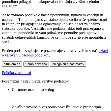
ponudimo prilagojeno nakupovalno izkušnjo z vašim osebnim
soglasjem.
Za to zbiramo podatke o naših uporabnikih, njihovem vedenju in
napravah. To uporabljamo za stalno optimizacijo naše spletne strani
in za prikaz prilagojenega oglaševanja in vsebine ter za analizo
statistike uporabe. Vaše šifrirane podatke lahko tudi primerjamo z
zunanjimi ponudniki in vam prikažemo ponudbe prek njihovih
spletnih oglaševalskih kanalov, le če njihove storitve že uporabljate
sami.
Preden podate soglasje, se pozanimajte v nastavitvah in v naši
izjavi
o varovanju osebnih podatkov
.
Strinjam se
Samo obvezno
Prilagajanje nastavitev
Politika zasebnosti
Posamezne nastavitve za varstvo podatkov
Customer match marketing
Z vašo privolitvijo vas bomo obveščali tudi o promocijah