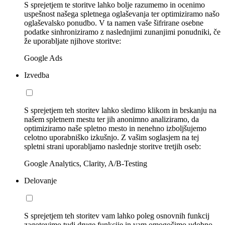
S sprejetjem te storitve lahko bolje razumemo in ocenimo
uspešnost našega spletnega oglaševanja ter optimiziramo našo
oglaševalsko ponudbo. V ta namen vaše šifrirane osebne
podatke sinhroniziramo z naslednjimi zunanjimi ponudniki, če
že uporabljate njihove storitve:
Google Ads
Izvedba
S sprejetjem teh storitev lahko sledimo klikom in brskanju na
našem spletnem mestu ter jih anonimno analiziramo, da
optimiziramo naše spletno mesto in nenehno izboljšujemo
celotno uporabniško izkušnjo. Z vašim soglasjem na tej
spletni strani uporabljamo naslednje storitve tretjih oseb:
Google Analytics, Clarity, A/B-Testing
Delovanje
S sprejetjem teh storitev vam lahko poleg osnovnih funkcij
zagotovimo tudi druge funkcije in vam omogočimo udobno