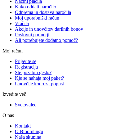
Načini plačila
Kako oddati naročilo
Odprema in dostava naročila
Moj uporabniški račun
Vračila
Akcije in unovčitev darilnih bonov
Poslovni partnerji
Ali potrebujete dodatno pomoč?
Moj račun
Prijavite se
Registracija
Ste pozabili geslo?
Kje se nahaja moj paket?
Unovčite kodo za popust
Izvedite več
Svetovalec
O nas
Kontakt
O Bloomlingu
Naša skupina