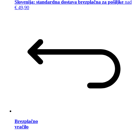
Slovenija: standardna dostava brezplačna za pošiljke
nad
€ 49,90
Brezplačno
vračilo