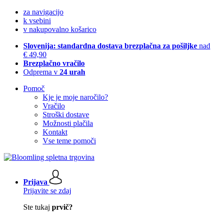
za navigacijo
k vsebini
v nakupovalno košarico
Slovenija: standardna dostava brezplačna za pošiljke
nad
€ 49,90
Brezplačno vračilo
Odprema v
24 urah
Pomoč
Kje je moje naročilo?
Vračilo
Stroški dostave
Možnosti plačila
Kontakt
Vse teme pomoči
Prijava
Prijavite se zdaj
Ste tukaj
prvič?