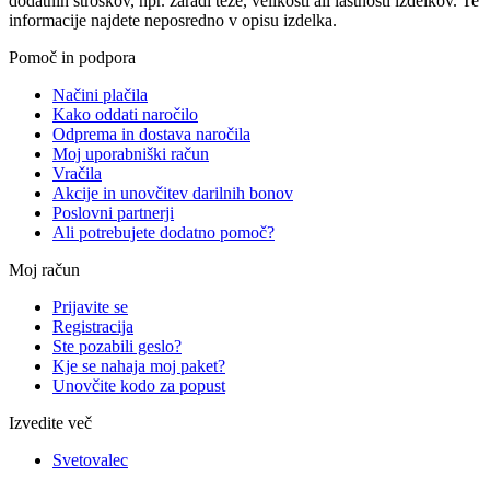
dodatnih stroškov, npr. zaradi teže, velikosti ali lastnosti izdelkov. Te
informacije najdete neposredno v opisu izdelka.
Pomoč in podpora
Načini plačila
Kako oddati naročilo
Odprema in dostava naročila
Moj uporabniški račun
Vračila
Akcije in unovčitev darilnih bonov
Poslovni partnerji
Ali potrebujete dodatno pomoč?
Moj račun
Prijavite se
Registracija
Ste pozabili geslo?
Kje se nahaja moj paket?
Unovčite kodo za popust
Izvedite več
Svetovalec