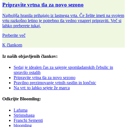
Pripravite vrtna tla za novo sezono
Najboljša hranila prihajajo iz lastnega vrta. Če želite imeti na svojem
vrtu razkošno letino je potrebno tla vedno vnaprej pripraviti. Več si
lahko preberete tukaj.
Preberite več
K člankom
Iz naših objavljenih člankov:
Sedaj je idealen čas za sajenje spomladanskih čebulic in
spravilo ostalih
Pripravite vrtna tla za novo sezono
Pravilno prezimovanje vrtnih rastlin in lončnic
Na vrt: to lahko sejete že marca
Odkrijte Bloomling:
Lafuma
Strömshaga
Franchi Sementi
bloomling