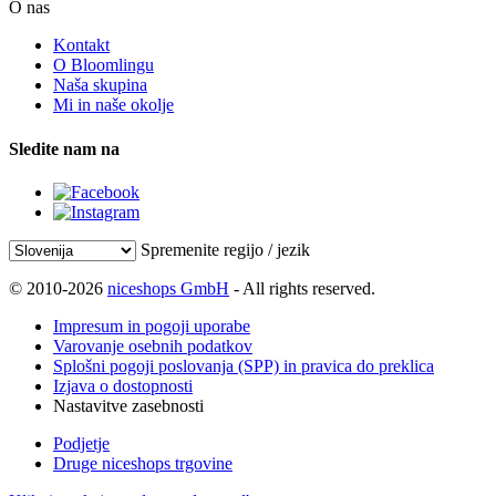
O nas
Kontakt
O Bloomlingu
Naša skupina
Mi in naše okolje
Sledite nam na
Spremenite regijo / jezik
© 2010-2026
niceshops GmbH
- All rights reserved.
Impresum in pogoji uporabe
Varovanje osebnih podatkov
Splošni pogoji poslovanja (SPP) in pravica do preklica
Izjava o dostopnosti
Nastavitve zasebnosti
Podjetje
Druge niceshops trgovine