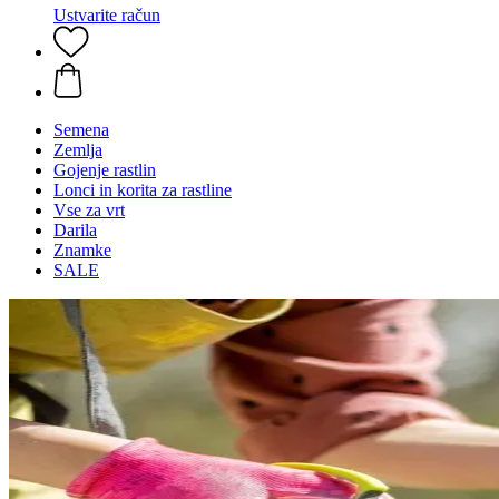
Ustvarite račun
Semena
Zemlja
Gojenje rastlin
Lonci in korita za rastline
Vse za vrt
Darila
Znamke
SALE