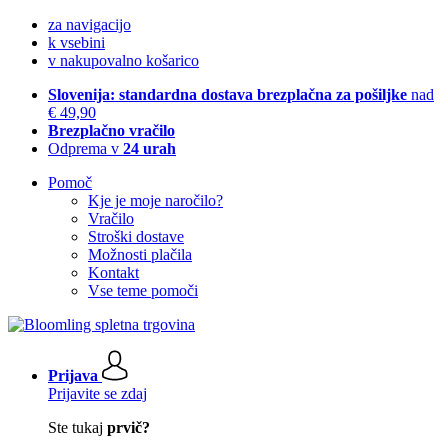
za navigacijo
k vsebini
v nakupovalno košarico
Slovenija: standardna dostava brezplačna za pošiljke
nad
€ 49,90
Brezplačno vračilo
Odprema v
24 urah
Pomoč
Kje je moje naročilo?
Vračilo
Stroški dostave
Možnosti plačila
Kontakt
Vse teme pomoči
Prijava
Prijavite se zdaj
Ste tukaj
prvič?