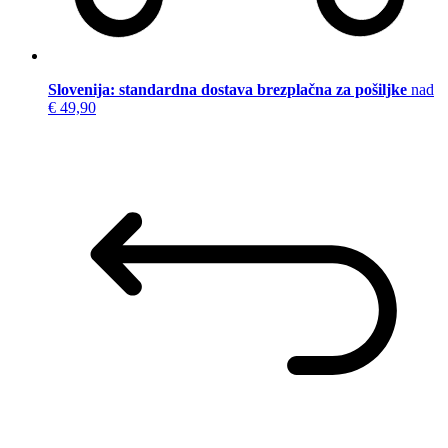
Slovenija: standardna dostava brezplačna za pošiljke
nad
€ 49,90