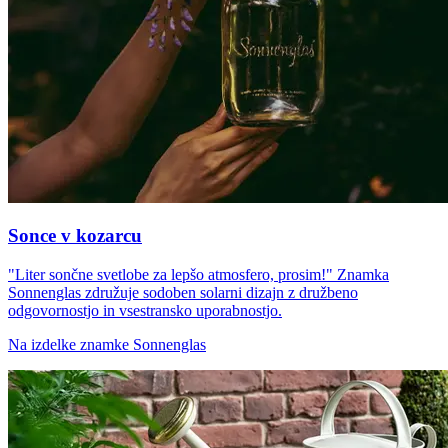
Sonce v kozarcu
"Liter sončne svetlobe za lepšo atmosfero, prosim!" Znamka
Sonnenglas združuje sodoben solarni dizajn z družbeno
odgovornostjo in vsestransko uporabnostjo.
Na izdelke znamke Sonnenglas