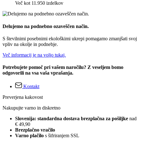
Več kot 11.950 izdelkov
Delujemo na podnebno ozaveščen način.
S številnimi posebnimi ekološkimi ukrepi pomagamo zmanjšati svoj
vpliv na okolje in podnebje.
Več informacij je na voljo tukaj.
Potrebujete pomoč pri vašem naročilu? Z veseljem bomo
odgovorili na vsa vaša vprašanja.
Kontakt
Preverjena kakovost
Nakupujte varno in diskretno
Slovenija: standardna dostava brezplačna za pošiljke
nad
€ 49,90
Brezplačno vračilo
Varno plačilo
s šifriranjem SSL