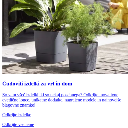
Čudoviti izdelki za vrt in dom
So vam všeč izdelki, ki so nekaj posebnega? Odkrijte inovativne
cvetlične lonce, unikatne dodatke, nagrajene modele in najnovejše
blagovne znamke!
Odkrijte izdelke
Odkrijte vse teme