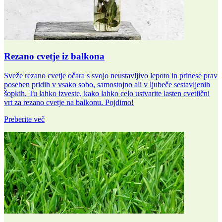
Rezano cvetje iz balkona
Sveže rezano cvetje očara s svojo neustavljivo lepoto in prinese prav
poseben pridih v vsako sobo, samostojno ali v ljubeče sestavljenih
šopkih. Tu lahko izveste, kako lahko celo ustvarite lasten cvetlični
vrt za rezano cvetje na balkonu. Pojdimo!
Preberite več