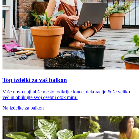
Top izdelki za vaš balkon
Vaše novo najljubše mesto: odkrijte lonce, dekoracijo & še veliko
več in oblikujte svoj osebni otok miru!
Na izdelke za balkon