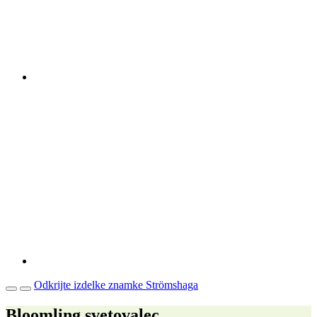
Odkrijte izdelke znamke Strömshaga
Bloomling svetovalec