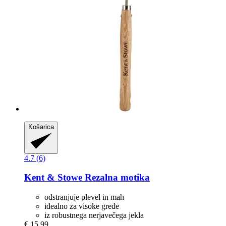
Košarica
4.7 (6)
Kent & Stowe
Rezalna motika
odstranjuje plevel in mah
idealno za visoke grede
iz robustnega nerjavečega jekla
€ 15,99