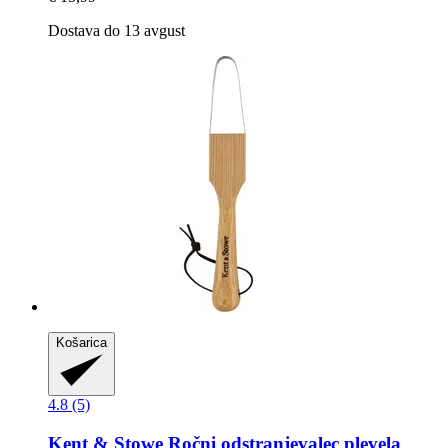
Dostava do 13 avgust
Košarica
4.8 (5)
Kent & Stowe
Ročni odstranjevalec plevela