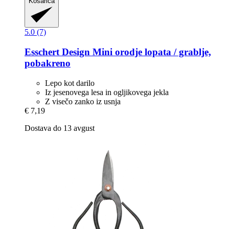
Košarica
5.0 (7)
Esschert Design
Mini orodje lopata / grablje,
pobakreno
Lepo kot darilo
Iz jesenovega lesa in ogljikovega jekla
Z visečo zanko iz usnja
€ 7,19
Dostava do 13 avgust