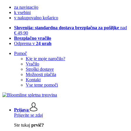
za navigacijo
k vsebini
v nakupovalno košarico
Slovenija: standardna dostava brezplačna za pošiljke
nad
€ 49,90
Brezplačno vračilo
Odprema v
24 urah
Pomoč
Kje je moje naročilo?
Vračilo
Stroški dostave
Možnosti plačila
Kontakt
Vse teme pomoči
Prijava
Prijavite se zdaj
Ste tukaj
prvič?