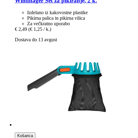
Windhager
Set za pikiranje, 2 k.
Izdelano iz kakovostne plastike
Pikirna palica in pikirna vilica
Za večkratno uporabo
€ 2,49
(€ 1,25 / k.)
Dostava do 13 avgust
Košarica