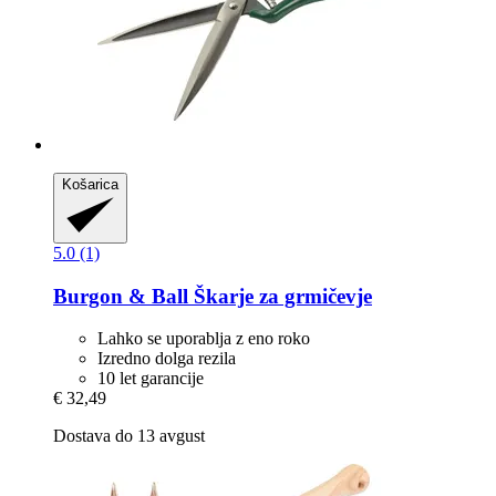
Košarica
5.0 (1)
Burgon & Ball
Škarje za grmičevje
Lahko se uporablja z eno roko
Izredno dolga rezila
10 let garancije
€ 32,49
Dostava do 13 avgust