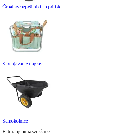
Črpalke/razpršilniki na pritisk
Shranjevanje naprav
Samokolnice
Filtriranje in razvrščanje