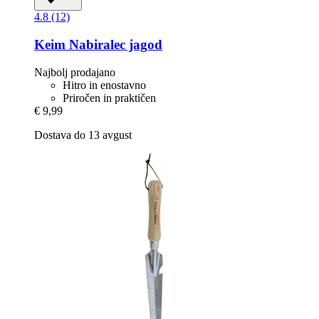
4.8 (12)
Keim
Nabiralec jagod
Najbolj prodajano
Hitro in enostavno
Priročen in praktičen
€ 9,99
Dostava do 13 avgust