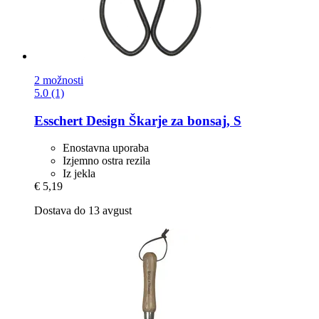
2 možnosti
5.0 (1)
Esschert Design
Škarje za bonsaj, S
Enostavna uporaba
Izjemno ostra rezila
Iz jekla
€ 5,19
Dostava do 13 avgust