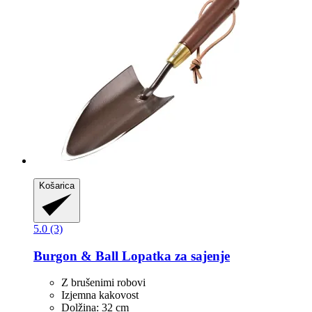
Košarica
5.0 (3)
Burgon & Ball
Lopatka za sajenje
Z brušenimi robovi
Izjemna kakovost
Dolžina: 32 cm