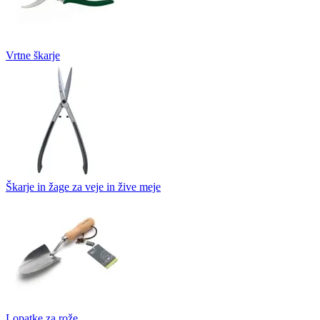
Vrtne škarje
Škarje in žage za veje in žive meje
Lopatke za rože