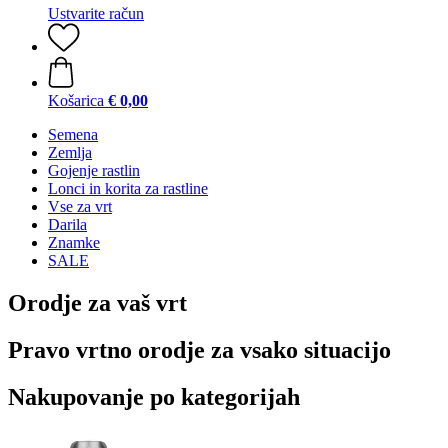
Ustvarite račun
Košarica
€ 0,00
Semena
Zemlja
Gojenje rastlin
Lonci in korita za rastline
Vse za vrt
Darila
Znamke
SALE
Orodje za vaš vrt
Pravo vrtno orodje za vsako situacijo
Nakupovanje po kategorijah