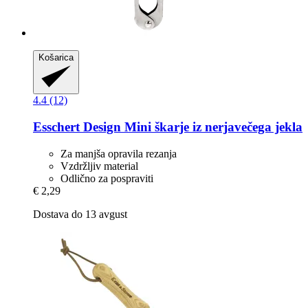
Košarica
4.4 (12)
Esschert Design
Mini škarje iz nerjavečega jekla
Za manjša opravila rezanja
Vzdržljiv material
Odlično za pospraviti
€ 2,29
Dostava do 13 avgust