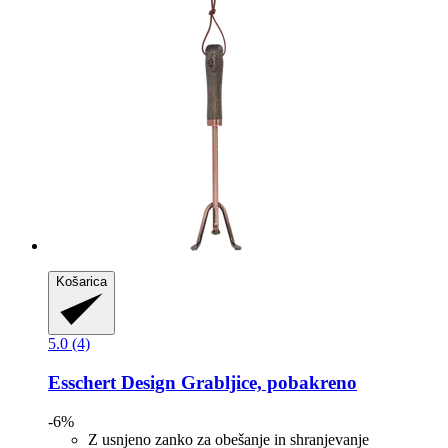
Košarica
5.0 (4)
Esschert Design
Grabljice, pobakreno
-6%
Z usnjeno zanko za obešanje in shranjevanje