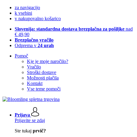
za navigacijo
k vsebini
v nakupovalno košarico
Slovenija: standardna dostava brezplačna za pošiljke
nad
€ 49,90
Brezplačno vračilo
Odprema v
24 urah
Pomoč
Kje je moje naročilo?
Vračilo
Stroški dostave
Možnosti plačila
Kontakt
Vse teme pomoči
Prijava
Prijavite se zdaj
Ste tukaj
prvič?