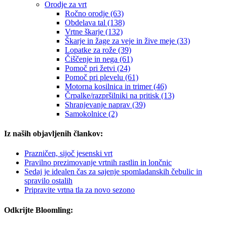
Orodje za vrt
Ročno orodje (63)
Obdelava tal (138)
Vrtne škarje (132)
Škarje in žage za veje in žive meje (33)
Lopatke za rože (39)
Čiščenje in nega (61)
Pomoč pri žetvi (24)
Pomoč pri plevelu (61)
Motorna kosilnica in trimer (46)
Črpalke/razpršilniki na pritisk (13)
Shranjevanje naprav (39)
Samokolnice (2)
Iz naših objavljenih člankov:
Prazničen, sijoč jesenski vrt
Pravilno prezimovanje vrtnih rastlin in lončnic
Sedaj je idealen čas za sajenje spomladanskih čebulic in
spravilo ostalih
Pripravite vrtna tla za novo sezono
Odkrijte Bloomling: