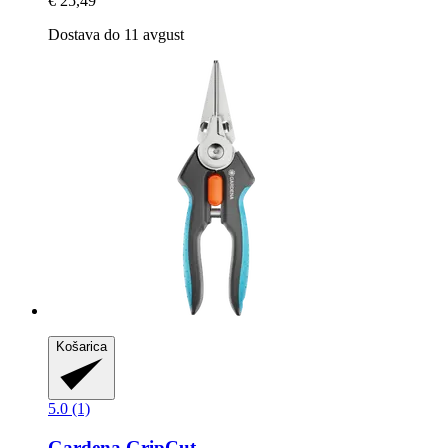
€ 25,49
Dostava do 11 avgust
Košarica
5.0 (1)
Gardena
GripCut