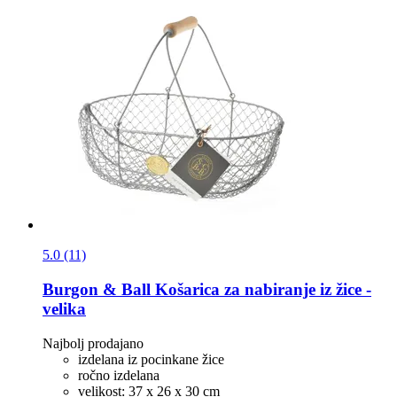
5.0 (11)
Burgon & Ball
Košarica za nabiranje iz žice -​
velika
Najbolj prodajano
izdelana iz pocinkane žice
ročno izdelana
velikost: 37 x 26 x 30 cm