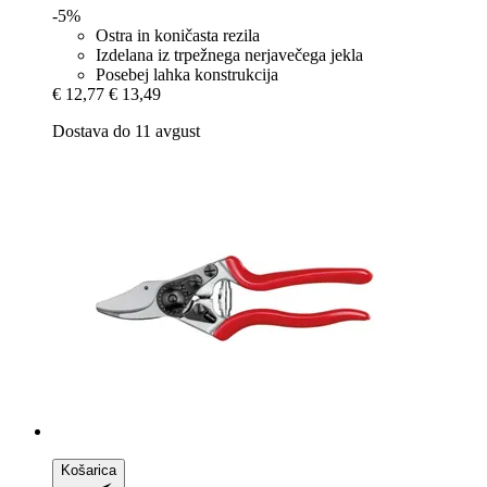
-5%
Ostra in koničasta rezila
Izdelana iz trpežnega nerjavečega jekla
Posebej lahka konstrukcija
€ 12,77
€ 13,49
Dostava do 11 avgust
Košarica