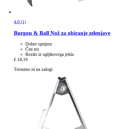
4.0 (1)
Burgon & Ball
Nož za obiranje zelenjave
Dober oprijem
Čist rez
Rezilo iz ogljikovega jekla
€ 18,19
Trenutno ni na zalogi