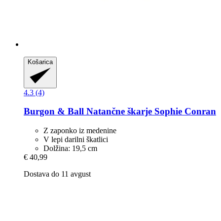
Košarica
4.3 (4)
Burgon & Ball
Natančne škarje Sophie Conran
Z zaponko iz medenine
V lepi darilni škatlici
Dolžina: 19,5 cm
€ 40,99
Dostava do 11 avgust