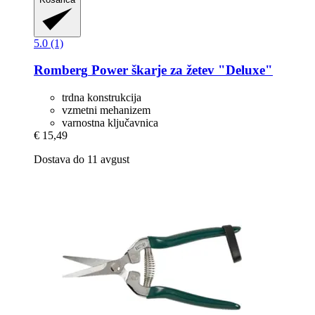
5.0 (1)
Romberg
Power škarje za žetev "Deluxe"
trdna konstrukcija
vzmetni mehanizem
varnostna ključavnica
€ 15,49
Dostava do 11 avgust