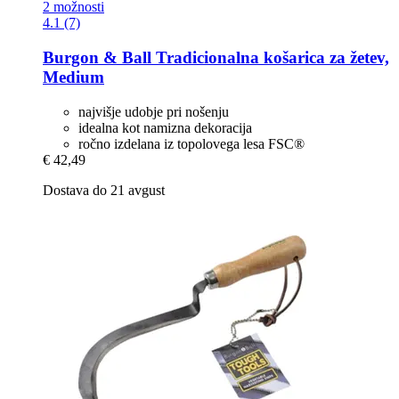
2 možnosti
4.1 (7)
Burgon & Ball
Tradicionalna košarica za žetev,
Medium
najvišje udobje pri nošenju
idealna kot namizna dekoracija
ročno izdelana iz topolovega lesa FSC®
€ 42,49
Dostava do 21 avgust