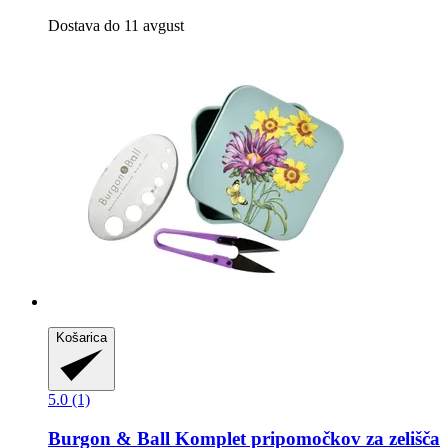
Dostava do 11 avgust
Košarica
5.0 (1)
Burgon & Ball
Komplet pripomočkov za zelišča