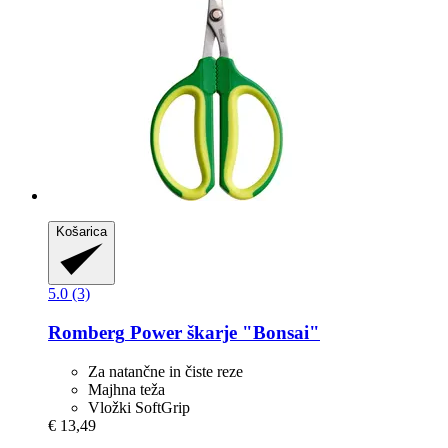
Košarica
5.0 (3)
Romberg
Power škarje "Bonsai"
Za natančne in čiste reze
Majhna teža
Vložki SoftGrip
€ 13,49