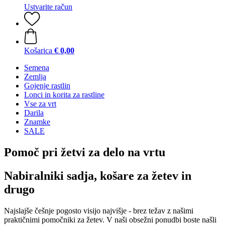
Ustvarite račun
Košarica
€ 0,00
Semena
Zemlja
Gojenje rastlin
Lonci in korita za rastline
Vse za vrt
Darila
Znamke
SALE
Pomoč pri žetvi za delo na vrtu
Nabiralniki sadja, košare za žetev in
drugo
Najslajše češnje pogosto visijo najvišje - brez težav z našimi
praktičnimi pomočniki za žetev. V naši obsežni ponudbi boste našli