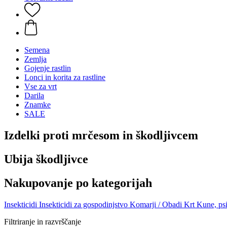
Semena
Zemlja
Gojenje rastlin
Lonci in korita za rastline
Vse za vrt
Darila
Znamke
SALE
Izdelki proti mrčesom in škodljivcem
Ubija škodljivce
Nakupovanje po kategorijah
Insekticidi
Insekticidi za gospodinjstvo
Komarji / Obadi
Krt
Kune, ps
Filtriranje in razvrščanje