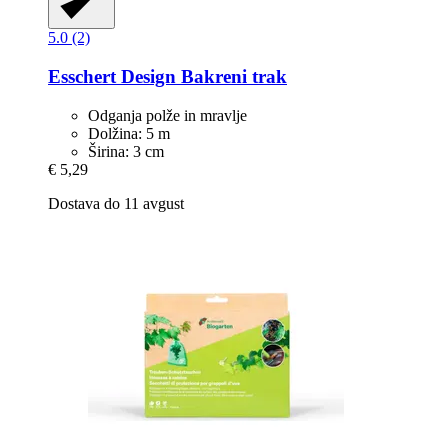
5.0 (2)
Esschert Design
Bakreni trak
Odganja polže in mravlje
Dolžina: 5 m
Širina: 3 cm
€ 5,29
Dostava do 11 avgust