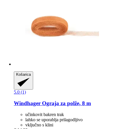
Košarica
5.0 (1)
Windhager
Ograja za polže, 8 m
učinkovit bakren trak
lahko se uporablja prilagodljivo
vključno s klini