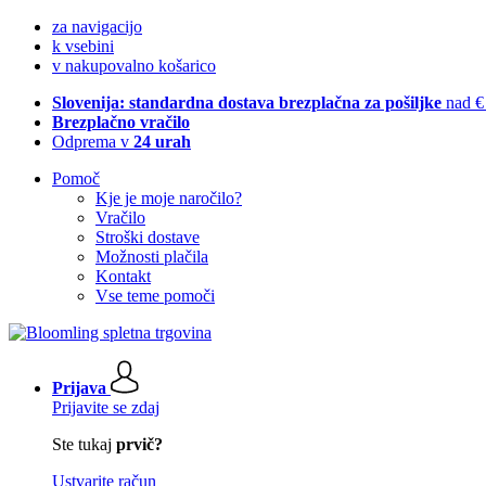
za navigacijo
k vsebini
v nakupovalno košarico
Slovenija: standardna dostava brezplačna za pošiljke
nad €
Brezplačno vračilo
Odprema v
24 urah
Pomoč
Kje je moje naročilo?
Vračilo
Stroški dostave
Možnosti plačila
Kontakt
Vse teme pomoči
Prijava
Prijavite se zdaj
Ste tukaj
prvič?
Ustvarite račun