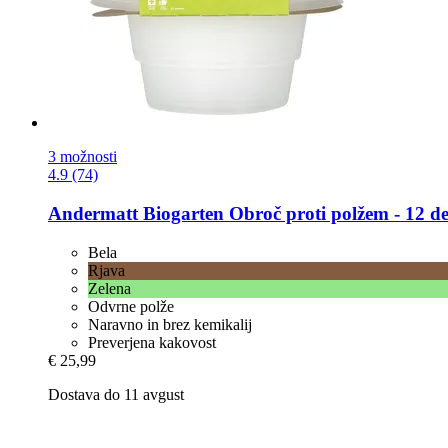
3 možnosti
4.9 (74)
Andermatt Biogarten
Obroč proti polžem -​ 12 del
Bela
Rjava
Zelena
Odvrne polže
Naravno in brez kemikalij
Preverjena kakovost
€ 25,99
Dostava do 11 avgust