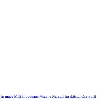
i in muce
Miši in podgane
Mravlje
Naravni insekticidi
Ose
Polži