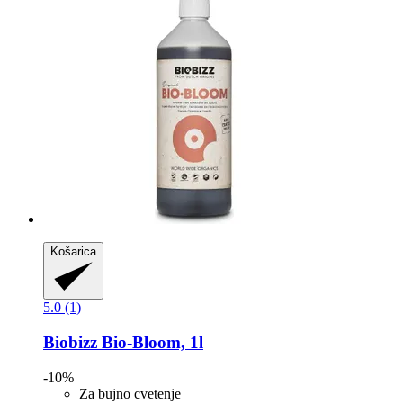
Košarica
5.0 (1)
Biobizz
Bio-​Bloom, 1l
-10%
Za bujno cvetenje