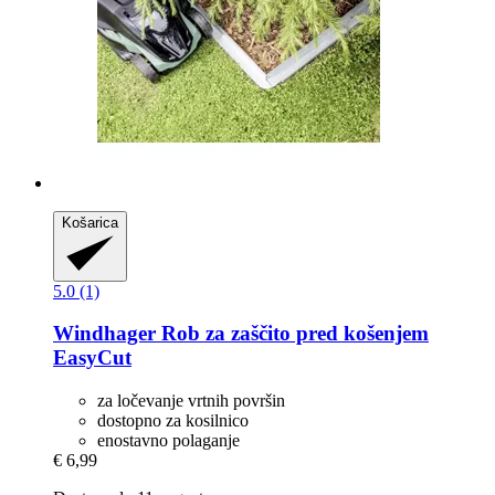
Košarica
5.0 (1)
Windhager
Rob za zaščito pred košenjem
EasyCut
za ločevanje vrtnih površin
dostopno za kosilnico
enostavno polaganje
€ 6,99