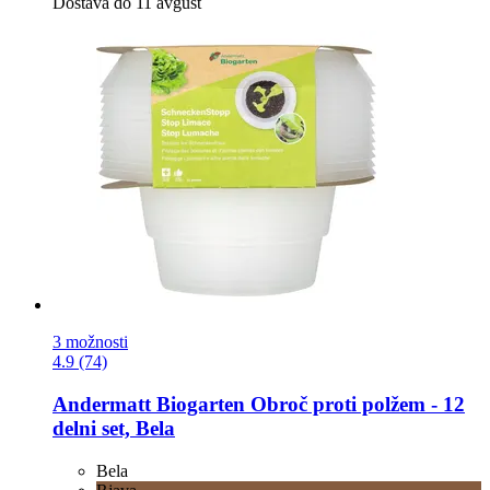
Dostava do 11 avgust
3 možnosti
4.9 (74)
Andermatt Biogarten
Obroč proti polžem -​ 12
delni set, Bela
Bela