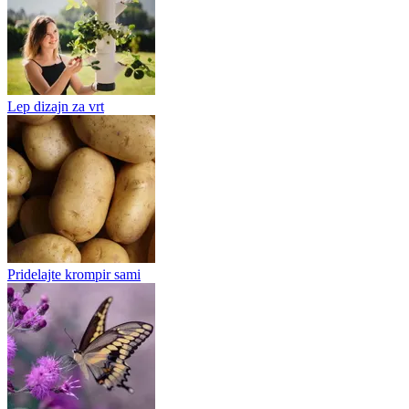
Lep dizajn za vrt
Pridelajte krompir sami