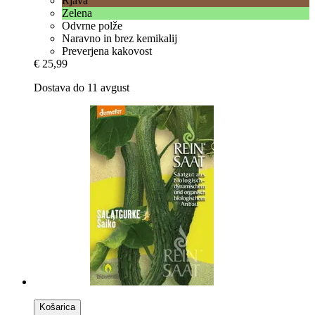
Rjava
Zelena
Odvrne polže
Naravno in brez kemikalij
Preverjena kakovost
€ 25,99
Dostava do 11 avgust
Košarica