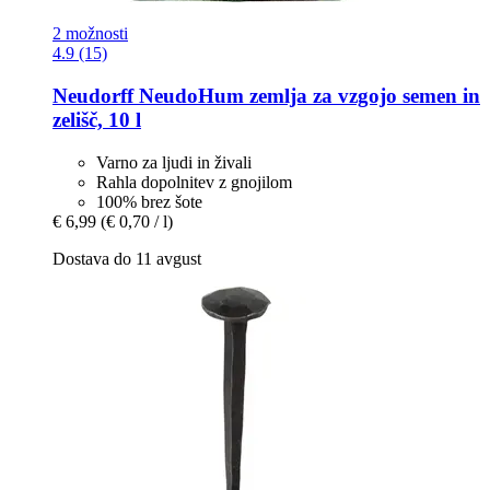
2 možnosti
4.9 (15)
Neudorff
NeudoHum zemlja za vzgojo semen in
zelišč, 10 l
Varno za ljudi in živali
Rahla dopolnitev z gnojilom
100% brez šote
€ 6,99
(€ 0,70 / l)
Dostava do 11 avgust