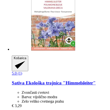
Košarica
5.0 (1)
Sativa
Ekološka trajnica "Himmelsleiter"
Zvončasti cvetovi
Barva: vijolično modra
Zelo veliko cvetnega prahu
€ 3,29