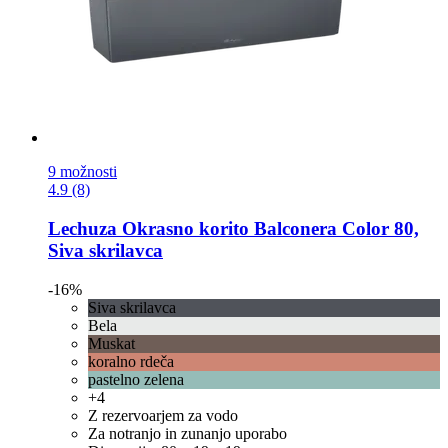
9 možnosti
4.9 (8)
Lechuza
Okrasno korito Balconera Color 80,
Siva skrilavca
-16%
Siva skrilavca
Bela
Muskat
koralno rdeča
pastelno zelena
+4
Z rezervoarjem za vodo
Za notranjo in zunanjo uporabo