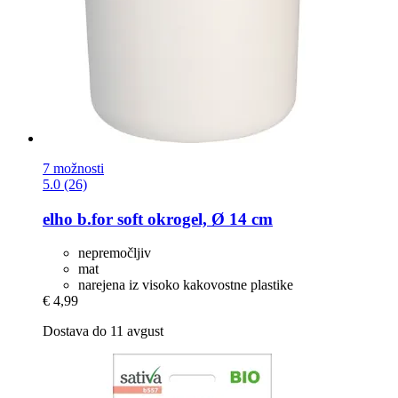
7 možnosti
5.0 (26)
elho
b.for soft okrogel, Ø 14 cm
nepremočljiv
mat
narejena iz visoko kakovostne plastike
€ 4,99
Dostava do 11 avgust