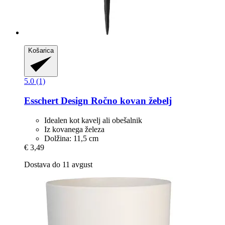
Košarica
5.0 (1)
Esschert Design
Ročno kovan žebelj
Idealen kot kavelj ali obešalnik
Iz kovanega železa
Dolžina: 11,5 cm
€ 3,49
Dostava do 11 avgust