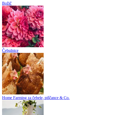
Božič
Čebulnice
Home Farming za čebele, piščance & Co.