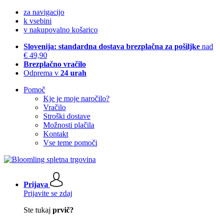
za navigacijo
k vsebini
v nakupovalno košarico
Slovenija: standardna dostava brezplačna za pošiljke
nad
€ 49,90
Brezplačno vračilo
Odprema v
24 urah
Pomoč
Kje je moje naročilo?
Vračilo
Stroški dostave
Možnosti plačila
Kontakt
Vse teme pomoči
Prijava
Prijavite se zdaj
Ste tukaj
prvič?