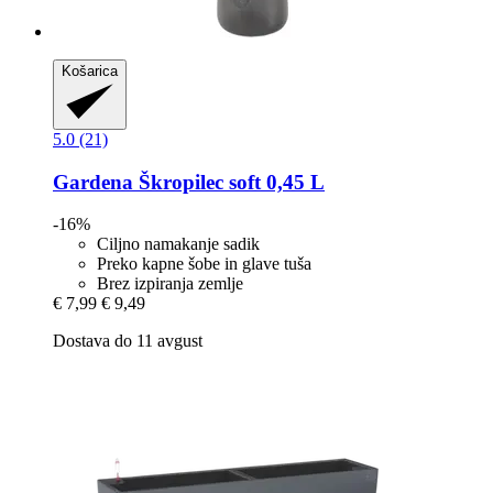
Košarica
5.0 (21)
Gardena
Škropilec soft 0,45 L
-16%
Ciljno namakanje sadik
Preko kapne šobe in glave tuša
Brez izpiranja zemlje
€ 7,99
€ 9,49
Dostava do 11 avgust