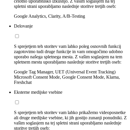
celotno uporabniško izkušnjo. Z vašim soglasjem na tej
spletni strani uporabljamo naslednje storitve tretjih oseb:
Google Analytics, Clarity, A/B-Testing
Delovanje
S sprejetjem teh storitev vam lahko poleg osnovnih funkcij
zagotovimo tudi druge funkcije in vam omogočimo udobno
uporabo našega spletnega mesta. Z vašim soglasjem na tem
spletnem mestu uporabljamo naslednje storitve tretjih oseb:
Google Tag Manager, UET (Universal Event Tracking)
Microsoft Consent Mode, Google Consent Mode, Klarna,
Freshchat
Eksterne medijske vsebine
S sprejetjem teh storitev vam lahko prikažemo videoposnetke
ali druge medijske vsebine, ki jih gostijo zunanji ponudniki. Z
vašim soglasjem na tej spletni strani uporabljamo naslednje
storitve tretjih oseb: