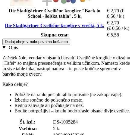
Die Stadtgärtner Cvetlične kroglice "Back to
€ 2,79
(€
School - šolska tabla", 5 k.
0,56 / k.)
€ 2,79
Die Stadtgärtner Cvetlične kroglice v vrečki, 5 k.
(€ 0,56 / k.)
Skupna cena:
€ 5,58
Dodaj oboje v nakupovalno košarico
Opis
Začetek šole, vendar v pisanih barvah! Cvetlične kroglice v dizajnu
„Tafel“ so majhna presenečenja z velikim učinkom. Namesto krede
in sive table tukaj nastopi narava – in puste kotičke spremeni v
barvito morje cvetov.
Kako deluje?
Položite na rahlo prst ali rahlo pritisnite (ne zakopavajte).
Izberite sončno do polsenčno mesto.
Redno zalivajte ali počakajte na dež.
Bodite potrpežljivi – kmalu bodo zrasle pisane divje cvetlice.
Št. izd.:
DS-1005284
Vsebina:
5 k.