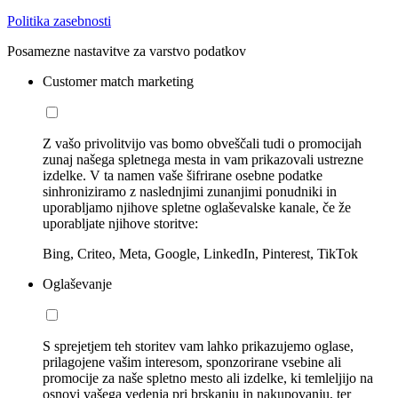
Politika zasebnosti
Posamezne nastavitve za varstvo podatkov
Customer match marketing
Z vašo privolitvijo vas bomo obveščali tudi o promocijah
zunaj našega spletnega mesta in vam prikazovali ustrezne
izdelke. V ta namen vaše šifrirane osebne podatke
sinhroniziramo z naslednjimi zunanjimi ponudniki in
uporabljamo njihove spletne oglaševalske kanale, če že
uporabljate njihove storitve:
Bing, Criteo, Meta, Google, LinkedIn, Pinterest, TikTok
Oglaševanje
S sprejetjem teh storitev vam lahko prikazujemo oglase,
prilagojene vašim interesom, sponzorirane vsebine ali
promocije za naše spletno mesto ali izdelke, ki temleljijo na
osnovi vašega vedenja pri brskanju in nakupovanju, ter