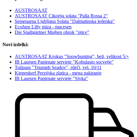
AUSTROSAAT
AUSTROSAAT Cikorija solata "Palla Rossa 2"
Semenarna Ljubljana Solata "Dalmatinska ledenka"
Ecofurn Lilly miza - macesen
Die Stadtgärtner Majhen obrok "ptice"
Novi izdelki:
AUSTROSAAT Krokus "Snowbunting", beli, velikost 5/+
IB Laursen Papirnate serviete "Kobulasto socvetje"
Tulipani "Triumph Seadov", rdeči, vel. 10/11
Kiepenkerl Perzijska zlatica - mega pakiranje
IB Laursen Papirnate serviete "Sivka"