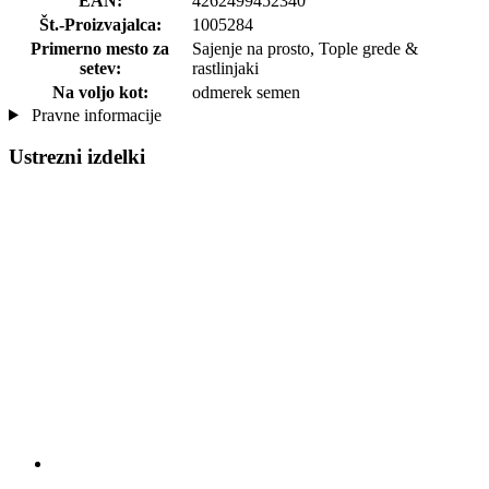
EAN:
4262499452340
Št.-Proizvajalca:
1005284
Primerno mesto za
Sajenje na prosto, Tople grede &
setev:
rastlinjaki
Na voljo kot:
odmerek semen
Pravne informacije
Ustrezni izdelki