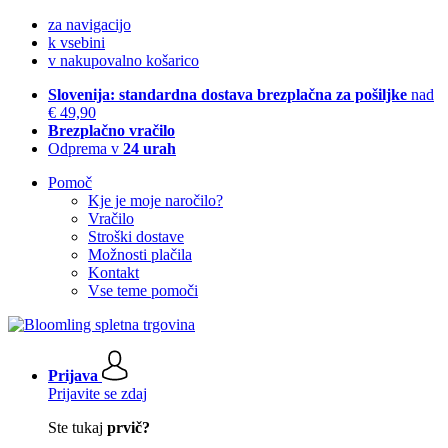
za navigacijo
k vsebini
v nakupovalno košarico
Slovenija: standardna dostava brezplačna za pošiljke
nad
€ 49,90
Brezplačno vračilo
Odprema v
24 urah
Pomoč
Kje je moje naročilo?
Vračilo
Stroški dostave
Možnosti plačila
Kontakt
Vse teme pomoči
Prijava
Prijavite se zdaj
Ste tukaj
prvič?