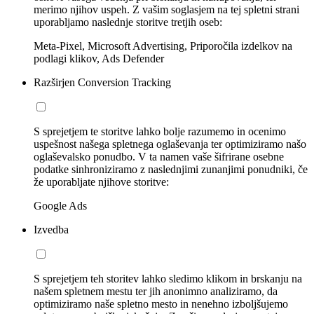
merimo njihov uspeh. Z vašim soglasjem na tej spletni strani
uporabljamo naslednje storitve tretjih oseb:
Meta-Pixel, Microsoft Advertising, Priporočila izdelkov na
podlagi klikov, Ads Defender
Razširjen Conversion Tracking
S sprejetjem te storitve lahko bolje razumemo in ocenimo
uspešnost našega spletnega oglaševanja ter optimiziramo našo
oglaševalsko ponudbo. V ta namen vaše šifrirane osebne
podatke sinhroniziramo z naslednjimi zunanjimi ponudniki, če
že uporabljate njihove storitve:
Google Ads
Izvedba
S sprejetjem teh storitev lahko sledimo klikom in brskanju na
našem spletnem mestu ter jih anonimno analiziramo, da
optimiziramo naše spletno mesto in nenehno izboljšujemo