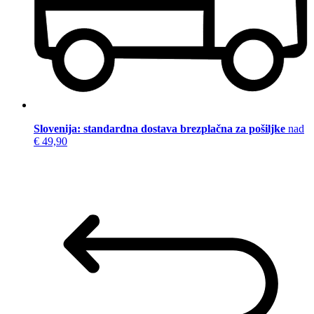
Slovenija: standardna dostava brezplačna za pošiljke
nad
€ 49,90