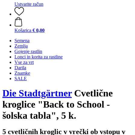
Ustvarite račun
Košarica
€ 0,00
Semena
Zemlja
Gojenje rastlin
Lonci in korita za rastline
Vse za vrt
Darila
Znamke
SALE
Die Stadtgärtner
Cvetlične
kroglice "Back to School -
šolska tabla", 5 k.
5 cvetličnih kroglic v vrečki ob vstopu v