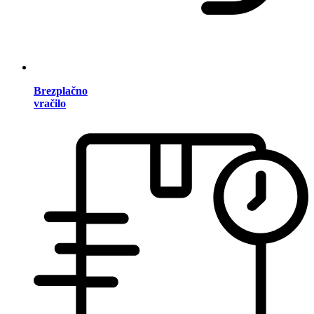
Brezplačno
vračilo