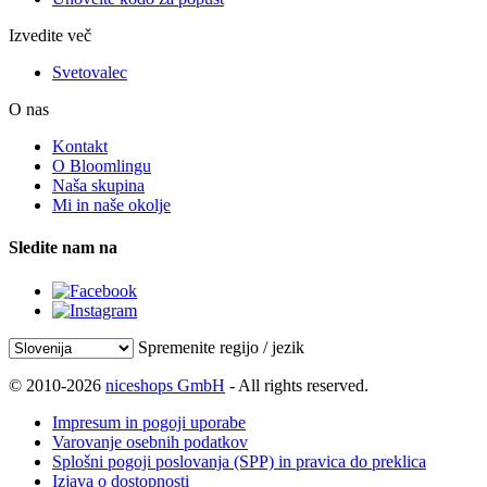
Izvedite več
Svetovalec
O nas
Kontakt
O Bloomlingu
Naša skupina
Mi in naše okolje
Sledite nam na
Spremenite regijo / jezik
© 2010-2026
niceshops GmbH
- All rights reserved.
Impresum in pogoji uporabe
Varovanje osebnih podatkov
Splošni pogoji poslovanja (SPP) in pravica do preklica
Izjava o dostopnosti