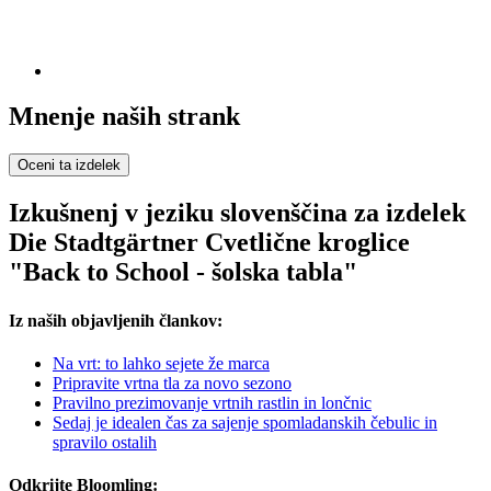
Mnenje naših strank
Oceni ta izdelek
Izkušnenj v jeziku slovenščina za izdelek
Die Stadtgärtner Cvetlične kroglice
"Back to School - šolska tabla"
Iz naših objavljenih člankov:
Na vrt: to lahko sejete že marca
Pripravite vrtna tla za novo sezono
Pravilno prezimovanje vrtnih rastlin in lončnic
Sedaj je idealen čas za sajenje spomladanskih čebulic in
spravilo ostalih
Odkrijte Bloomling: