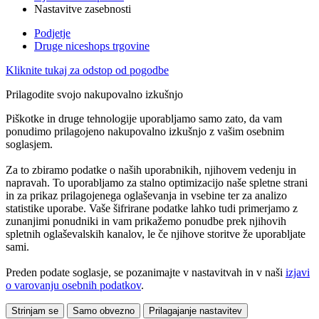
Nastavitve zasebnosti
Podjetje
Druge niceshops trgovine
Kliknite tukaj za odstop od pogodbe
Prilagodite svojo nakupovalno izkušnjo
Piškotke in druge tehnologije uporabljamo samo zato, da vam
ponudimo prilagojeno nakupovalno izkušnjo z vašim osebnim
soglasjem.
Za to zbiramo podatke o naših uporabnikih, njihovem vedenju in
napravah. To uporabljamo za stalno optimizacijo naše spletne strani
in za prikaz prilagojenega oglaševanja in vsebine ter za analizo
statistike uporabe. Vaše šifrirane podatke lahko tudi primerjamo z
zunanjimi ponudniki in vam prikažemo ponudbe prek njihovih
spletnih oglaševalskih kanalov, le če njihove storitve že uporabljate
sami.
Preden podate soglasje, se pozanimajte v nastavitvah in v naši
izjavi
o varovanju osebnih podatkov
.
Strinjam se
Samo obvezno
Prilagajanje nastavitev