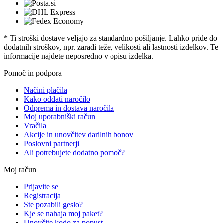
* Ti stroški dostave veljajo za standardno pošiljanje. Lahko pride do
dodatnih stroškov, npr. zaradi teže, velikosti ali lastnosti izdelkov. Te
informacije najdete neposredno v opisu izdelka.
Pomoč in podpora
Načini plačila
Kako oddati naročilo
Odprema in dostava naročila
Moj uporabniški račun
Vračila
Akcije in unovčitev darilnih bonov
Poslovni partnerji
Ali potrebujete dodatno pomoč?
Moj račun
Prijavite se
Registracija
Ste pozabili geslo?
Kje se nahaja moj paket?
Unovčite kodo za popust