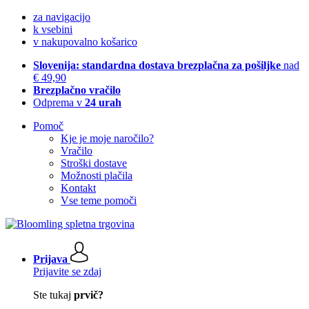
za navigacijo
k vsebini
v nakupovalno košarico
Slovenija: standardna dostava brezplačna za pošiljke
nad
€ 49,90
Brezplačno vračilo
Odprema v
24 urah
Pomoč
Kje je moje naročilo?
Vračilo
Stroški dostave
Možnosti plačila
Kontakt
Vse teme pomoči
Prijava
Prijavite se zdaj
Ste tukaj
prvič?