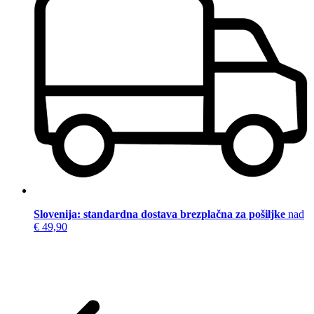
Slovenija: standardna dostava brezplačna za pošiljke
nad
€ 49,90