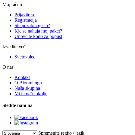
Moj račun
Prijavite se
Registracija
Ste pozabili geslo?
Kje se nahaja moj paket?
Unovčite kodo za popust
Izvedite več
Svetovalec
O nas
Kontakt
O Bloomlingu
Naša skupina
Mi in naše okolje
Sledite nam na
Spremenite regijo / jezik