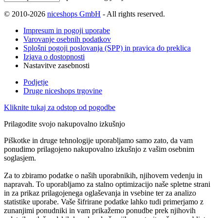
© 2010-2026
niceshops GmbH
- All rights reserved.
Impresum in pogoji uporabe
Varovanje osebnih podatkov
Splošni pogoji poslovanja (SPP) in pravica do preklica
Izjava o dostopnosti
Nastavitve zasebnosti
Podjetje
Druge niceshops trgovine
Kliknite tukaj za odstop od pogodbe
Prilagodite svojo nakupovalno izkušnjo
Piškotke in druge tehnologije uporabljamo samo zato, da vam
ponudimo prilagojeno nakupovalno izkušnjo z vašim osebnim
soglasjem.
Za to zbiramo podatke o naših uporabnikih, njihovem vedenju in
napravah. To uporabljamo za stalno optimizacijo naše spletne strani
in za prikaz prilagojenega oglaševanja in vsebine ter za analizo
statistike uporabe. Vaše šifrirane podatke lahko tudi primerjamo z
zunanjimi ponudniki in vam prikažemo ponudbe prek njihovih