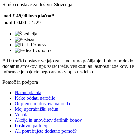
Stroški dostave za državo: Slovenija
nad € 49,90
brezplačno*
nad € 0,00
€ 5,29
* Ti stroški dostave veljajo za standardno pošiljanje. Lahko pride do
dodatnih stroškov, npr. zaradi teže, velikosti ali lastnosti izdelkov. Te
informacije najdete neposredno v opisu izdelka.
Pomoč in podpora
Načini plačila
Kako oddati naročilo
Odprema in dostava naročila
Moj uporabniški račun
Vračila
Akcije in unovčitev darilnih bonov
Poslovni partnerji
Ali potrebujete dodatno pomoč?