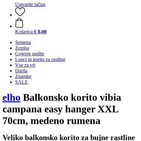
Ustvarite račun
Košarica
€ 0,00
Semena
Zemlja
Gojenje rastlin
Lonci in korita za rastline
Vse za vrt
Darila
Znamke
SALE
elho
Balkonsko korito vibia
campana easy hanger XXL
70cm, medeno rumena
Veliko balkonsko korito za bujne rastline