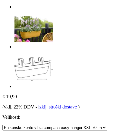
€ 19,99
(vklj. 22% DDV
-
izklj. stroški dostave
)
Velikosti: