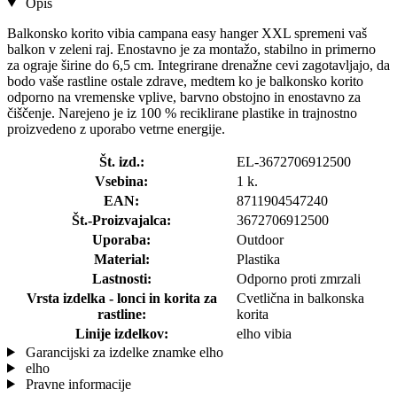
Opis
Balkonsko korito vibia campana easy hanger XXL spremeni vaš
balkon v zeleni raj. Enostavno je za montažo, stabilno in primerno
za ograje širine do 6,5 cm. Integrirane drenažne cevi zagotavljajo, da
bodo vaše rastline ostale zdrave, medtem ko je balkonsko korito
odporno na vremenske vplive, barvno obstojno in enostavno za
čiščenje. Narejeno je iz 100 % reciklirane plastike in trajnostno
proizvedeno z uporabo vetrne energije.
Št. izd.:
EL-3672706912500
Vsebina:
1 k.
EAN:
8711904547240
Št.-Proizvajalca:
3672706912500
Uporaba:
Outdoor
Material:
Plastika
Lastnosti:
Odporno proti zmrzali
Vrsta izdelka - lonci in korita za
Cvetlična in balkonska
rastline:
korita
Linije izdelkov:
elho vibia
Garancijski za izdelke znamke elho
elho
Pravne informacije