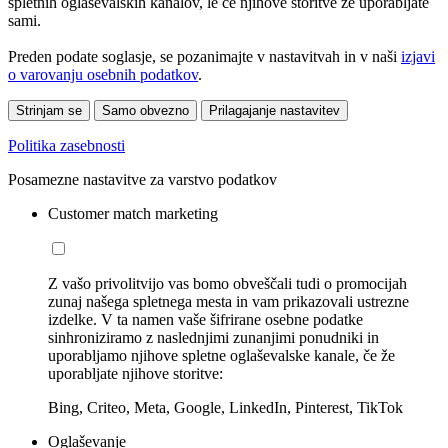
spletnih oglaševalskih kanalov, le če njihove storitve že uporabljate
sami.
Preden podate soglasje, se pozanimajte v nastavitvah in v naši
izjavi
o varovanju osebnih podatkov
.
Strinjam se
Samo obvezno
Prilagajanje nastavitev
Politika zasebnosti
Posamezne nastavitve za varstvo podatkov
Customer match marketing
Z vašo privolitvijo vas bomo obveščali tudi o promocijah
zunaj našega spletnega mesta in vam prikazovali ustrezne
izdelke. V ta namen vaše šifrirane osebne podatke
sinhroniziramo z naslednjimi zunanjimi ponudniki in
uporabljamo njihove spletne oglaševalske kanale, če že
uporabljate njihove storitve:
Bing, Criteo, Meta, Google, LinkedIn, Pinterest, TikTok
Oglaševanje