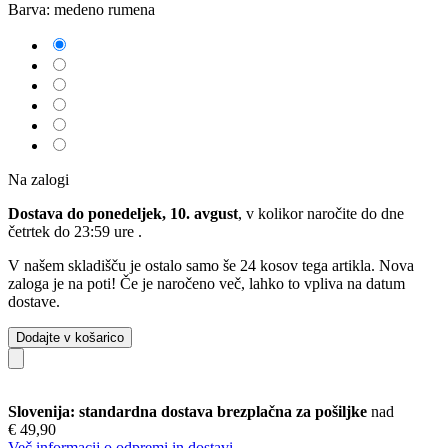
Barva:
medeno rumena
Na zalogi
Dostava do ponedeljek, 10. avgust
, v kolikor naročite do dne
četrtek do 23:59 ure
.
V našem skladišču je ostalo samo še 24 kosov tega artikla. Nova
zaloga je na poti! Če je naročeno več, lahko to vpliva na datum
dostave.
Dodajte v košarico
Slovenija: standardna dostava brezplačna za pošiljke
nad
€ 49,90
Več informacij o odpremi in dostavi