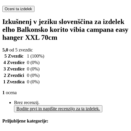
Oceni ta izdelek
Izkušnenj v jeziku slovenščina za izdelek
elho Balkonsko korito vibia campana easy
hanger XXL 70cm
5,0
od 5 zvezdic
5 Zvezdic
1
(100%)
4 Zvezdice
0
(0%)
3 Zvezdice
0
(0%)
2 Zvezdici
0
(0%)
1 Zvezdica
0
(0%)
1
ocena
Brez recenzij.
Bodite prvi in napišite recenzijo za ta izdelek.
Priljubljene kategorije: