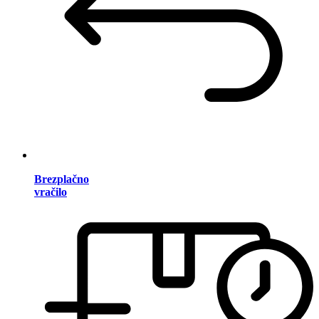
Brezplačno
vračilo