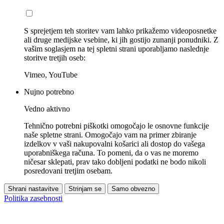
S sprejetjem teh storitev vam lahko prikažemo videoposnetke
ali druge medijske vsebine, ki jih gostijo zunanji ponudniki. Z
vašim soglasjem na tej spletni strani uporabljamo naslednje
storitve tretjih oseb:
Vimeo, YouTube
Nujno potrebno
Vedno aktivno
Tehnično potrebni piškotki omogočajo le osnovne funkcije
naše spletne strani. Omogočajo vam na primer zbiranje
izdelkov v vaši nakupovalni košarici ali dostop do vašega
uporabniškega računa. To pomeni, da o vas ne moremo
ničesar sklepati, prav tako dobljeni podatki ne bodo nikoli
posredovani tretjim osebam.
Shrani nastavitve
Strinjam se
Samo obvezno
Politika zasebnosti