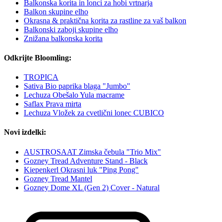
Balkonska korita in lonci za hobi vrtnarja
Balkon skupine elho
Okrasna & praktična korita za rastline za vaš balkon
Balkonski zaboji skupine elho
Znižana balkonska korita
Odkrijte Bloomling:
TROPICA
Sativa Bio paprika blaga "Jumbo"
Lechuza Obešalo Yula macrame
Saflax Prava mirta
Lechuza Vložek za cvetlični lonec CUBICO
Novi izdelki:
AUSTROSAAT Zimska čebula "Trio Mix"
Gozney Tread Adventure Stand - Black
Kiepenkerl Okrasni luk "Ping Pong"
Gozney Tread Mantel
Gozney Dome XL (Gen 2) Cover - Natural