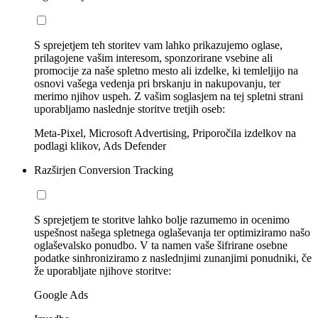
S sprejetjem teh storitev vam lahko prikazujemo oglase,
prilagojene vašim interesom, sponzorirane vsebine ali
promocije za naše spletno mesto ali izdelke, ki temleljijo na
osnovi vašega vedenja pri brskanju in nakupovanju, ter
merimo njihov uspeh. Z vašim soglasjem na tej spletni strani
uporabljamo naslednje storitve tretjih oseb:
Meta-Pixel, Microsoft Advertising, Priporočila izdelkov na
podlagi klikov, Ads Defender
Razširjen Conversion Tracking
S sprejetjem te storitve lahko bolje razumemo in ocenimo
uspešnost našega spletnega oglaševanja ter optimiziramo našo
oglaševalsko ponudbo. V ta namen vaše šifrirane osebne
podatke sinhroniziramo z naslednjimi zunanjimi ponudniki, če
že uporabljate njihove storitve:
Google Ads