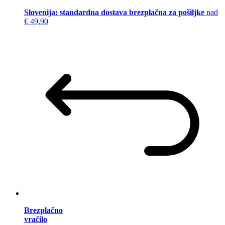
Slovenija: standardna dostava brezplačna za pošiljke
nad
€ 49,90
Brezplačno
vračilo