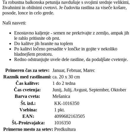
Ta robustna balkonska petunija navdušuje s svojimi srednje velikimi,
živahnimi in obilnimi cvetovi. Je čudovita rastlina za viseče košare,
posode, lonce in celo grede.
Naši nasveti:
Enostavno kaljenje - semen ne prekrivajte z zemljo, ampak jih
le rahlo pritisnite ob prst.
Do kalitve jih hranite na toplem
Po kalitvi ločeno presadite v lončke in gojite v nekoliko
hladnejšem prostoru.
Redno odstranjujte uvele dele rastline, da podaljšate cvetenje.
Primeren čas za setev:
Januar, Februar, Marec
Razmik med rastlinami:
ca. 20 x 30 cm
Čas kalitve:
1 do 2 tedna
Čas cvetenja:
Junij, Julij, Avgust, September, Oktober
Barva cveta:
Mešanica
Št. izd.:
KK-1016350
Vsebina:
1 pkt.
EAN:
4099682163505
Št.-Proizvajalca:
1016350
Primerno mesto za setev:
Predkultura