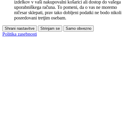
izdelkov v vaši nakupovalni košarici ali dostop do vašega
uporabniškega računa. To pomeni, da o vas ne moremo
ničesar sklepati, prav tako dobljeni podatki ne bodo nikoli
posredovani tretjim osebam.
Shrani nastavitve
Strinjam se
Samo obvezno
Politika zasebnosti