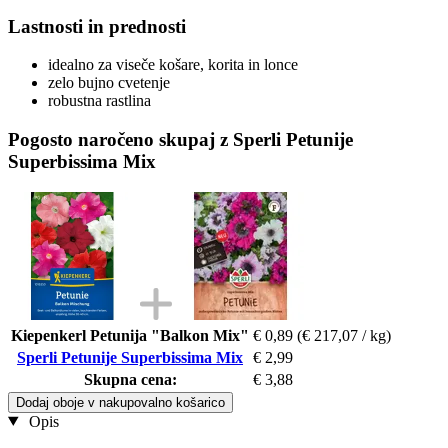
Lastnosti in prednosti
idealno za viseče košare, korita in lonce
zelo bujno cvetenje
robustna rastlina
Pogosto naročeno skupaj z Sperli Petunije
Superbissima Mix
Kiepenkerl Petunija "Balkon Mix"
€ 0,89
(€ 217,07 / kg)
Sperli Petunije Superbissima Mix
€ 2,99
Skupna cena:
€ 3,88
Dodaj oboje v nakupovalno košarico
Opis