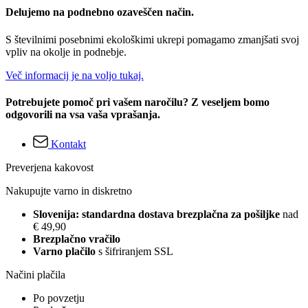
Delujemo na podnebno ozaveščen način.
S številnimi posebnimi ekološkimi ukrepi pomagamo zmanjšati svoj
vpliv na okolje in podnebje.
Več informacij je na voljo tukaj.
Potrebujete pomoč pri vašem naročilu? Z veseljem bomo
odgovorili na vsa vaša vprašanja.
Kontakt
Preverjena kakovost
Nakupujte varno in diskretno
Slovenija: standardna dostava brezplačna za pošiljke
nad
€ 49,90
Brezplačno vračilo
Varno plačilo
s šifriranjem SSL
Načini plačila
Po povzetju