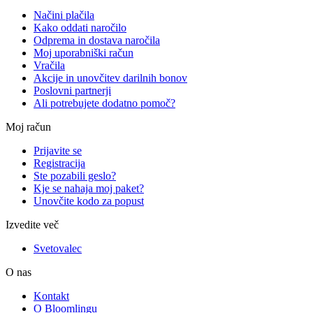
Načini plačila
Kako oddati naročilo
Odprema in dostava naročila
Moj uporabniški račun
Vračila
Akcije in unovčitev darilnih bonov
Poslovni partnerji
Ali potrebujete dodatno pomoč?
Moj račun
Prijavite se
Registracija
Ste pozabili geslo?
Kje se nahaja moj paket?
Unovčite kodo za popust
Izvedite več
Svetovalec
O nas
Kontakt
O Bloomlingu