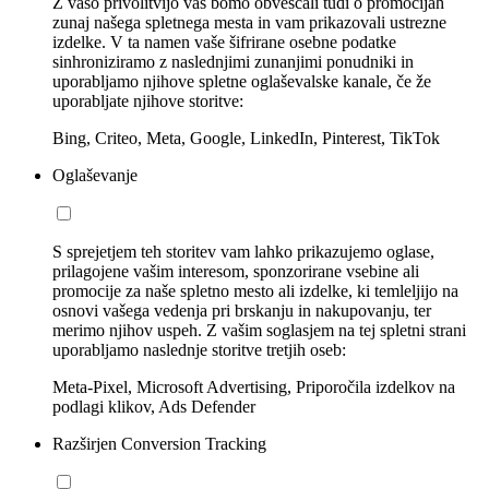
Z vašo privolitvijo vas bomo obveščali tudi o promocijah
zunaj našega spletnega mesta in vam prikazovali ustrezne
izdelke. V ta namen vaše šifrirane osebne podatke
sinhroniziramo z naslednjimi zunanjimi ponudniki in
uporabljamo njihove spletne oglaševalske kanale, če že
uporabljate njihove storitve:
Bing, Criteo, Meta, Google, LinkedIn, Pinterest, TikTok
Oglaševanje
S sprejetjem teh storitev vam lahko prikazujemo oglase,
prilagojene vašim interesom, sponzorirane vsebine ali
promocije za naše spletno mesto ali izdelke, ki temleljijo na
osnovi vašega vedenja pri brskanju in nakupovanju, ter
merimo njihov uspeh. Z vašim soglasjem na tej spletni strani
uporabljamo naslednje storitve tretjih oseb:
Meta-Pixel, Microsoft Advertising, Priporočila izdelkov na
podlagi klikov, Ads Defender
Razširjen Conversion Tracking