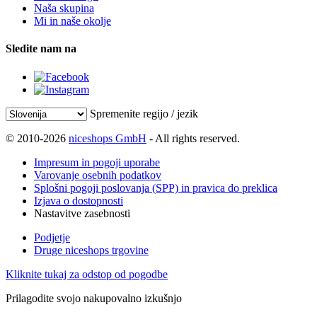
Naša skupina
Mi in naše okolje
Sledite nam na
Spremenite regijo / jezik
© 2010-2026
niceshops GmbH
- All rights reserved.
Impresum in pogoji uporabe
Varovanje osebnih podatkov
Splošni pogoji poslovanja (SPP) in pravica do preklica
Izjava o dostopnosti
Nastavitve zasebnosti
Podjetje
Druge niceshops trgovine
Kliknite tukaj za odstop od pogodbe
Prilagodite svojo nakupovalno izkušnjo