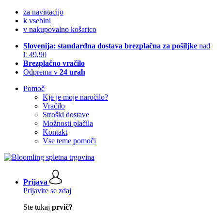
za navigacijo
k vsebini
v nakupovalno košarico
Slovenija: standardna dostava brezplačna za pošiljke
nad
€ 49,90
Brezplačno vračilo
Odprema v
24 urah
Pomoč
Kje je moje naročilo?
Vračilo
Stroški dostave
Možnosti plačila
Kontakt
Vse teme pomoči
Prijava
Prijavite se zdaj
Ste tukaj
prvič?