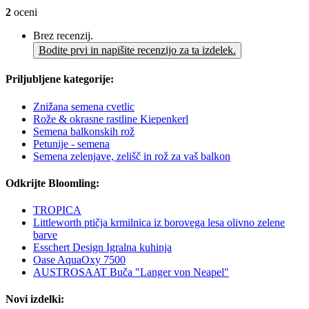
2
oceni
Brez recenzij.
Bodite prvi in napišite recenzijo za ta izdelek.
Priljubljene kategorije:
Znižana semena cvetlic
Rože & okrasne rastline Kiepenkerl
Semena balkonskih rož
Petunije - semena
Semena zelenjave, zelišč in rož za vaš balkon
Odkrijte Bloomling:
TROPICA
Littleworth ptičja krmilnica iz borovega lesa olivno zelene
barve
Esschert Design Igralna kuhinja
Oase AquaOxy 7500
AUSTROSAAT Buča "Langer von Neapel"
Novi izdelki: