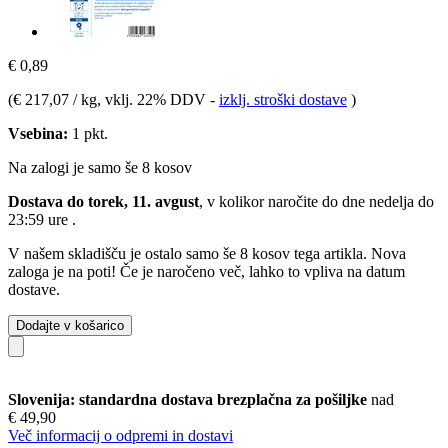
€ 0,89
(
€ 217,07 / kg
, vklj. 22% DDV
-
izklj. stroški dostave
)
Vsebina:
1 pkt.
Na zalogi je samo še 8 kosov
Dostava do torek, 11. avgust
, v kolikor naročite do dne
nedelja do
23:59 ure
.
V našem skladišču je ostalo samo še 8 kosov tega artikla. Nova
zaloga je na poti! Če je naročeno več, lahko to vpliva na datum
dostave.
Dodajte v košarico
Slovenija: standardna dostava brezplačna za pošiljke
nad
€ 49,90
Več informacij o odpremi in dostavi