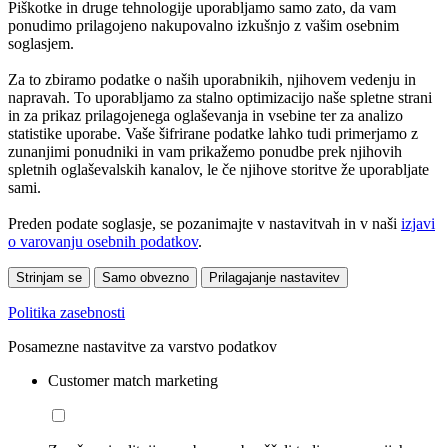
Piškotke in druge tehnologije uporabljamo samo zato, da vam
ponudimo prilagojeno nakupovalno izkušnjo z vašim osebnim
soglasjem.
Za to zbiramo podatke o naših uporabnikih, njihovem vedenju in
napravah. To uporabljamo za stalno optimizacijo naše spletne strani
in za prikaz prilagojenega oglaševanja in vsebine ter za analizo
statistike uporabe. Vaše šifrirane podatke lahko tudi primerjamo z
zunanjimi ponudniki in vam prikažemo ponudbe prek njihovih
spletnih oglaševalskih kanalov, le če njihove storitve že uporabljate
sami.
Preden podate soglasje, se pozanimajte v nastavitvah in v naši
izjavi
o varovanju osebnih podatkov
.
Strinjam se
Samo obvezno
Prilagajanje nastavitev
Politika zasebnosti
Posamezne nastavitve za varstvo podatkov
Customer match marketing