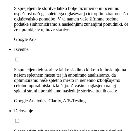
S sprejetjem te storitve lahko bolje razumemo in ocenimo
uspešnost našega spletnega oglaševanja ter optimiziramo našo
oglaševalsko ponudbo. V ta namen vaše šifrirane osebne
podatke sinhroniziramo z naslednjimi zunanjimi ponudniki, če
že uporabljate njihove storitve:
Google Ads
Izvedba
S sprejetjem teh storitev lahko sledimo klikom in brskanju na
našem spletnem mestu ter jih anonimno analiziramo, da
optimiziramo naše spletno mesto in nenehno izboljšujemo
celotno uporabniško izkušnjo. Z vašim soglasjem na tej
spletni strani uporabljamo naslednje storitve tretjih oseb:
Google Analytics, Clarity, A/B-Testing
Delovanje