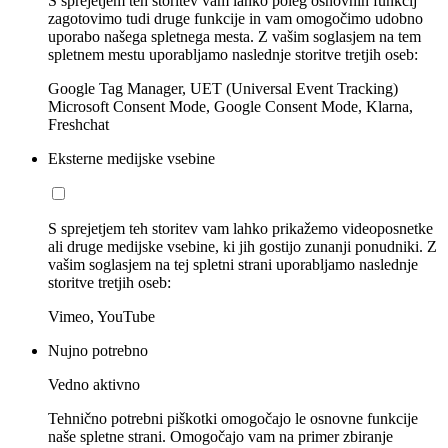
S sprejetjem teh storitev vam lahko poleg osnovnih funkcij
zagotovimo tudi druge funkcije in vam omogočimo udobno
uporabo našega spletnega mesta. Z vašim soglasjem na tem
spletnem mestu uporabljamo naslednje storitve tretjih oseb:
Google Tag Manager, UET (Universal Event Tracking)
Microsoft Consent Mode, Google Consent Mode, Klarna,
Freshchat
Eksterne medijske vsebine
S sprejetjem teh storitev vam lahko prikažemo videoposnetke
ali druge medijske vsebine, ki jih gostijo zunanji ponudniki. Z
vašim soglasjem na tej spletni strani uporabljamo naslednje
storitve tretjih oseb:
Vimeo, YouTube
Nujno potrebno
Vedno aktivno
Tehnično potrebni piškotki omogočajo le osnovne funkcije
naše spletne strani. Omogočajo vam na primer zbiranje