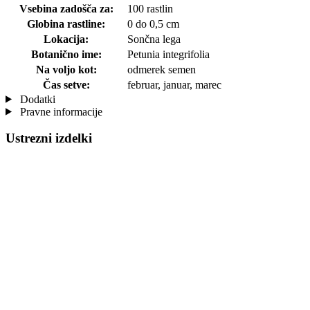
Vsebina zadošča za:
100 rastlin
Globina rastline:
0 do 0,5 cm
Lokacija:
Sončna lega
Botanično ime:
Petunia integrifolia
Na voljo kot:
odmerek semen
Čas setve:
februar, januar, marec
Dodatki
Pravne informacije
Ustrezni izdelki