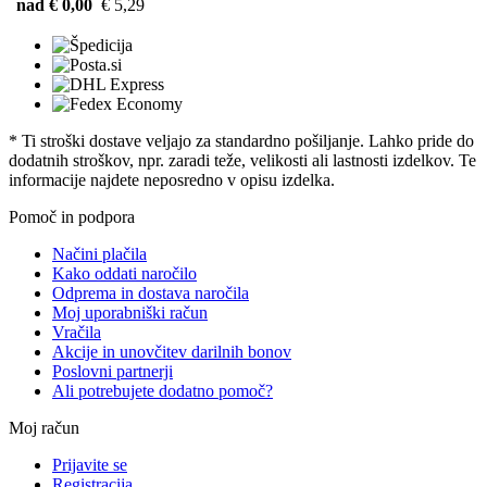
nad € 0,00
€ 5,29
* Ti stroški dostave veljajo za standardno pošiljanje. Lahko pride do
dodatnih stroškov, npr. zaradi teže, velikosti ali lastnosti izdelkov. Te
informacije najdete neposredno v opisu izdelka.
Pomoč in podpora
Načini plačila
Kako oddati naročilo
Odprema in dostava naročila
Moj uporabniški račun
Vračila
Akcije in unovčitev darilnih bonov
Poslovni partnerji
Ali potrebujete dodatno pomoč?
Moj račun
Prijavite se
Registracija