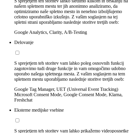
S sprejetjem teh storitev lahko sledimo klikom in brskanju na
našem spletnem mestu ter jih anonimno analiziramo, da
optimiziramo naše spletno mesto in nenehno izboljšujemo
celotno uporabniško izkušnjo. Z vašim soglasjem na tej
spletni strani uporabljamo naslednje storitve tretjih oseb:
Google Analytics, Clarity, A/B-Testing
Delovanje
S sprejetjem teh storitev vam lahko poleg osnovnih funkcij
zagotovimo tudi druge funkcije in vam omogočimo udobno
uporabo našega spletnega mesta. Z vašim soglasjem na tem
spletnem mestu uporabljamo naslednje storitve tretjih oseb:
Google Tag Manager, UET (Universal Event Tracking)
Microsoft Consent Mode, Google Consent Mode, Klarna,
Freshchat
Eksterne medijske vsebine
S sprejetjem teh storitev vam lahko prikažemo videoposnetke