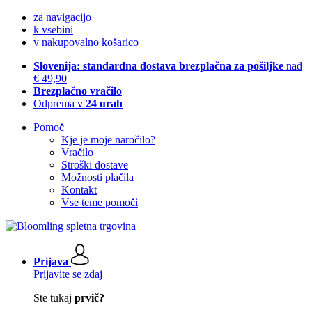
za navigacijo
k vsebini
v nakupovalno košarico
Slovenija: standardna dostava brezplačna za pošiljke
nad
€ 49,90
Brezplačno vračilo
Odprema v
24 urah
Pomoč
Kje je moje naročilo?
Vračilo
Stroški dostave
Možnosti plačila
Kontakt
Vse teme pomoči
Prijava
Prijavite se zdaj
Ste tukaj
prvič?