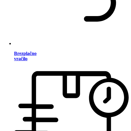
Brezplačno
vračilo