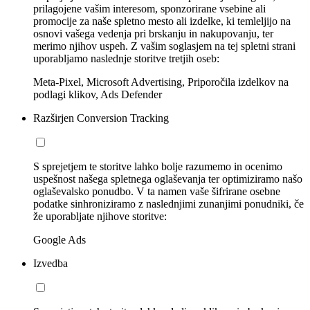
prilagojene vašim interesom, sponzorirane vsebine ali
promocije za naše spletno mesto ali izdelke, ki temleljijo na
osnovi vašega vedenja pri brskanju in nakupovanju, ter
merimo njihov uspeh. Z vašim soglasjem na tej spletni strani
uporabljamo naslednje storitve tretjih oseb:
Meta-Pixel, Microsoft Advertising, Priporočila izdelkov na
podlagi klikov, Ads Defender
Razširjen Conversion Tracking
S sprejetjem te storitve lahko bolje razumemo in ocenimo
uspešnost našega spletnega oglaševanja ter optimiziramo našo
oglaševalsko ponudbo. V ta namen vaše šifrirane osebne
podatke sinhroniziramo z naslednjimi zunanjimi ponudniki, če
že uporabljate njihove storitve:
Google Ads
Izvedba