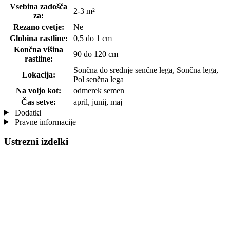
Vsebina zadošča
2-3 m²
za:
Rezano cvetje:
Ne
Globina rastline:
0,5 do 1 cm
Končna višina
90 do 120 cm
rastline:
Sončna do srednje senčne lega, Sončna lega,
Lokacija:
Pol senčna lega
Na voljo kot:
odmerek semen
Čas setve:
april, junij, maj
Dodatki
Pravne informacije
Ustrezni izdelki