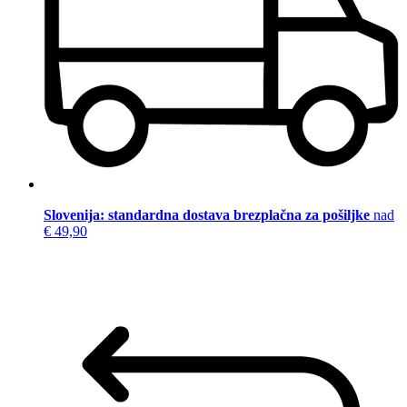
Slovenija: standardna dostava brezplačna za pošiljke
nad
€ 49,90