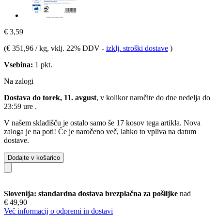
€ 3,59
(
€ 351,96 / kg
, vklj. 22% DDV
-
izklj. stroški dostave
)
Vsebina:
1 pkt.
Na zalogi
Dostava do torek, 11. avgust
, v kolikor naročite do dne
nedelja do
23:59 ure
.
V našem skladišču je ostalo samo še 17 kosov tega artikla. Nova
zaloga je na poti! Če je naročeno več, lahko to vpliva na datum
dostave.
Dodajte v košarico
Slovenija: standardna dostava brezplačna za pošiljke
nad
€ 49,90
Več informacij o odpremi in dostavi