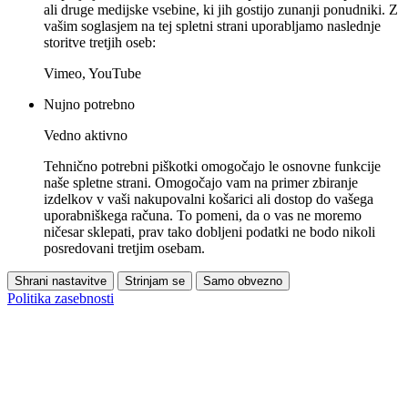
ali druge medijske vsebine, ki jih gostijo zunanji ponudniki. Z
vašim soglasjem na tej spletni strani uporabljamo naslednje
storitve tretjih oseb:
Vimeo, YouTube
Nujno potrebno
Vedno aktivno
Tehnično potrebni piškotki omogočajo le osnovne funkcije
naše spletne strani. Omogočajo vam na primer zbiranje
izdelkov v vaši nakupovalni košarici ali dostop do vašega
uporabniškega računa. To pomeni, da o vas ne moremo
ničesar sklepati, prav tako dobljeni podatki ne bodo nikoli
posredovani tretjim osebam.
Shrani nastavitve
Strinjam se
Samo obvezno
Politika zasebnosti