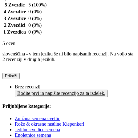
5 Zvezdic
5
(100%)
4 Zvezdice
0
(0%)
3 Zvezdice
0
(0%)
2 Zvezdici
0
(0%)
1 Zvezdica
0
(0%)
5
ocen
slovenščina - v tem jeziku še ni bilo napisanih recenzij. Na voljo sta
2 recenziji v drugih jezikih.
Prikaži
Brez recenzij.
Bodite prvi in napišite recenzijo za ta izdelek.
Priljubljene kategorije:
Znižana semena cvetlic
Rože & okrasne rastline Kiepenkerl
Jedilne cvetlice semena
Enoletnice semena