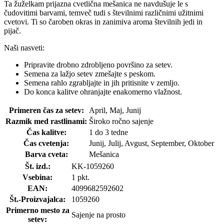
Ta žuželkam prijazna cvetlična mešanica ne navdušuje le s
čudovitimi barvami, temveč tudi s številnimi različnimi užitnimi
cvetovi. Ti so čaroben okras in zanimiva aroma številnih jedi in
pijač.
Naši nasveti:
Pripravite drobno zdrobljeno površino za setev.
Semena za lažjo setev zmešajte s peskom.
Semena rahlo zgrabljajte in jih pritisnite v zemljo.
Do konca kalitve ohranjajte enakomerno vlažnost.
Primeren čas za setev:
April, Maj, Junij
Razmik med rastlinami:
Široko ročno sajenje
Čas kalitve:
1 do 3 tedne
Čas cvetenja:
Junij, Julij, Avgust, September, Oktober
Barva cveta:
Mešanica
Št. izd.:
KK-1059260
Vsebina:
1 pkt.
EAN:
4099682592602
Št.-Proizvajalca:
1059260
Primerno mesto za
Sajenje na prosto
setev: