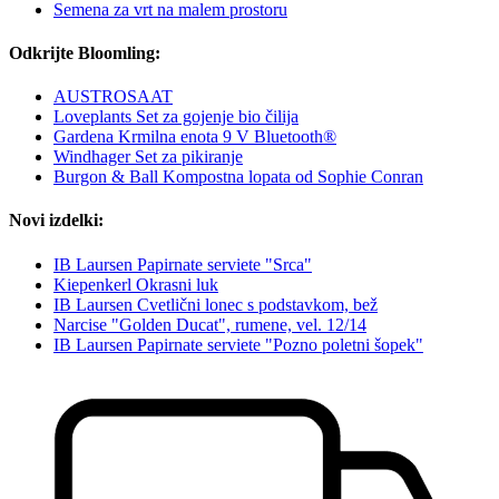
Semena za vrt na malem prostoru
Odkrijte Bloomling:
AUSTROSAAT
Loveplants Set za gojenje bio čilija
Gardena Krmilna enota 9 V Bluetooth®
Windhager Set za pikiranje
Burgon & Ball Kompostna lopata od Sophie Conran
Novi izdelki:
IB Laursen Papirnate serviete "Srca"
Kiepenkerl Okrasni luk
IB Laursen Cvetlični lonec s podstavkom, bež
Narcise "Golden Ducat", rumene, vel. 12/14
IB Laursen Papirnate serviete "Pozno poletni šopek"