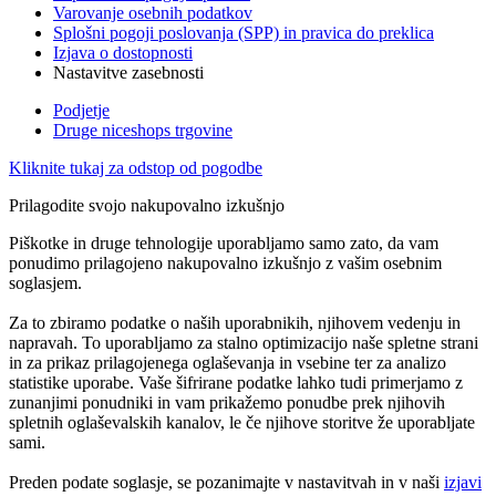
Varovanje osebnih podatkov
Splošni pogoji poslovanja (SPP) in pravica do preklica
Izjava o dostopnosti
Nastavitve zasebnosti
Podjetje
Druge niceshops trgovine
Kliknite tukaj za odstop od pogodbe
Prilagodite svojo nakupovalno izkušnjo
Piškotke in druge tehnologije uporabljamo samo zato, da vam
ponudimo prilagojeno nakupovalno izkušnjo z vašim osebnim
soglasjem.
Za to zbiramo podatke o naših uporabnikih, njihovem vedenju in
napravah. To uporabljamo za stalno optimizacijo naše spletne strani
in za prikaz prilagojenega oglaševanja in vsebine ter za analizo
statistike uporabe. Vaše šifrirane podatke lahko tudi primerjamo z
zunanjimi ponudniki in vam prikažemo ponudbe prek njihovih
spletnih oglaševalskih kanalov, le če njihove storitve že uporabljate
sami.
Preden podate soglasje, se pozanimajte v nastavitvah in v naši
izjavi