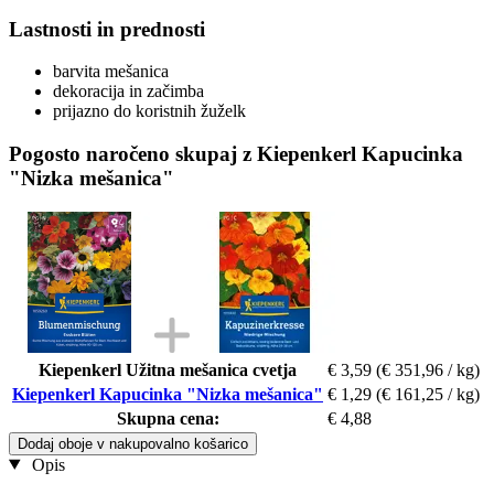
Lastnosti in prednosti
barvita mešanica
dekoracija in začimba
prijazno do koristnih žuželk
Pogosto naročeno skupaj z Kiepenkerl Kapucinka
"Nizka mešanica"
Kiepenkerl Užitna mešanica cvetja
€ 3,59
(€ 351,96 / kg)
Kiepenkerl Kapucinka "Nizka mešanica"
€ 1,29
(€ 161,25 / kg)
Skupna cena:
€ 4,88
Dodaj oboje v nakupovalno košarico
Opis