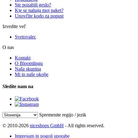
Ste pozabili geslo?
Kje se nahaja moj paket?
Unovčite kodo za popust
Izvedite več
Svetovalec
O nas
Kontakt
O Bloomlingu
Naša skupina
Mi in naše okolje
Sledite nam na
Spremenite regijo / jezik
© 2010-2026
niceshops GmbH
- All rights reserved.
Impresum in pogoji uporabe