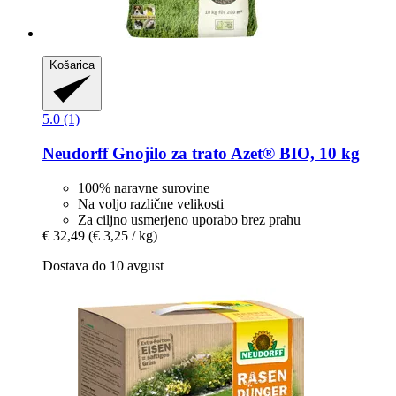
Košarica
5.0 (1)
Neudorff
Gnojilo za trato Azet® BIO, 10 kg
100% naravne surovine
Na voljo različne velikosti
Za ciljno usmerjeno uporabo brez prahu
€ 32,49
(€ 3,25 / kg)
Dostava do 10 avgust