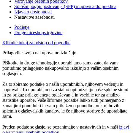
Varovanje osebnih podatkov
Splošni pogoji poslovanja (SPP) in pravica do preklica
Izjava o dostopnosti
Nastavitve zasebnosti
Podjetje
Druge niceshops trgovine
Kliknite tukaj za odstop od pogodbe
Prilagodite svojo nakupovalno izkušnjo
Piškotke in druge tehnologije uporabljamo samo zato, da vam
ponudimo prilagojeno nakupovalno izkušnjo z vašim osebnim
soglasjem.
Za to zbiramo podatke o naših uporabnikih, njihovem vedenju in
napravah. To uporabljamo za stalno optimizacijo naše spletne strani
in za prikaz prilagojenega oglaševanja in vsebine ter za analizo
statistike uporabe. Vaše šifrirane podatke lahko tudi primerjamo z
zunanjimi ponudniki in vam prikažemo ponudbe prek njihovih
spletnih oglaševalskih kanalov, le če njihove storitve že uporabljate
sami.
Preden podate soglasje, se pozanimajte v nastavitvah in v naši
izjavi
o varovanju osebnih podatkov
.