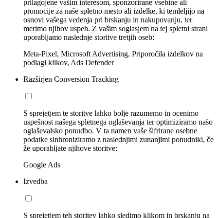
prilagojene vašim interesom, sponzorirane vsebine ali
promocije za naše spletno mesto ali izdelke, ki temleljijo na
osnovi vašega vedenja pri brskanju in nakupovanju, ter
merimo njihov uspeh. Z vašim soglasjem na tej spletni strani
uporabljamo naslednje storitve tretjih oseb:
Meta-Pixel, Microsoft Advertising, Priporočila izdelkov na
podlagi klikov, Ads Defender
Razširjen Conversion Tracking
S sprejetjem te storitve lahko bolje razumemo in ocenimo
uspešnost našega spletnega oglaševanja ter optimiziramo našo
oglaševalsko ponudbo. V ta namen vaše šifrirane osebne
podatke sinhroniziramo z naslednjimi zunanjimi ponudniki, če
že uporabljate njihove storitve:
Google Ads
Izvedba
S sprejetjem teh storitev lahko sledimo klikom in brskanju na