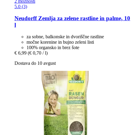
2 možnosti
5.0 (3)
Neudorff
Zemlja za zelene rastline in palme, 10
l
za sobne, balkonske in dvoriščne rastline
močne korenine in bujno zeleni listi
100% organsko in brez šote
€ 6,99
(€ 0,70 / l)
Dostava do 10 avgust