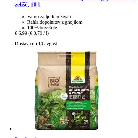
zelišč, 10 l
Varno za ljudi in živali
Rahla dopolnitev z gnojilom
100% brez šote
€ 6,99
(€ 0,70 / l)
Dostava do 10 avgust