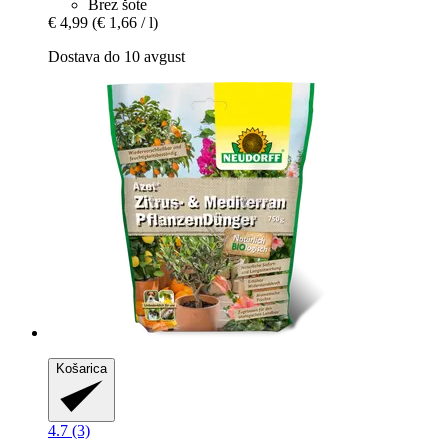
Brez šote
€ 4,99
(€ 1,66 / l)
Dostava do 10 avgust
Košarica
4.7 (3)