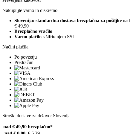
Preverjena kakovost
Nakupujte varno in diskretno
Slovenija: standardna dostava brezplačna za pošiljke
nad
€ 49,90
Brezplačno vračilo
Varno plačilo
s šifriranjem SSL
Načini plačila
Po povzetju
Predračun
Stroški dostave za državo: Slovenija
nad € 49,90
brezplačno*
nad € 0,00
€ 5,29