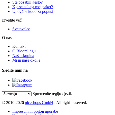
Ste pozabili geslo?
Kje se nahaja moj paket?
Unovčite kodo za popust
Izvedite več
Svetovalec
O nas
Kontakt
O Bloomlingu
Naša skupina
Mi in naše okolje
Sledite nam na
Spremenite regijo / jezik
© 2010-2026
niceshops GmbH
- All rights reserved.
Impresum in pogoji uporabe