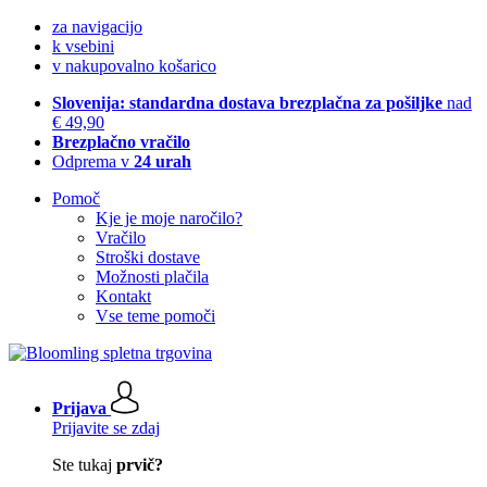
za navigacijo
k vsebini
v nakupovalno košarico
Slovenija: standardna dostava brezplačna za pošiljke
nad
€ 49,90
Brezplačno vračilo
Odprema v
24 urah
Pomoč
Kje je moje naročilo?
Vračilo
Stroški dostave
Možnosti plačila
Kontakt
Vse teme pomoči
Prijava
Prijavite se zdaj
Ste tukaj
prvič?