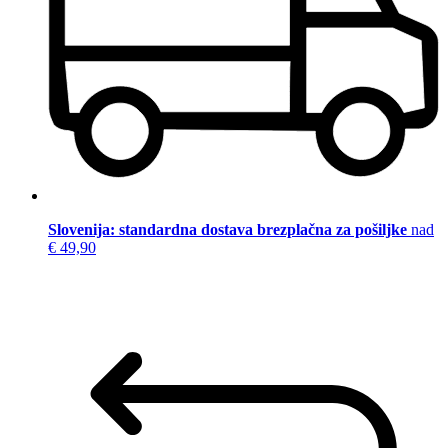
Slovenija: standardna dostava brezplačna za pošiljke
nad
€ 49,90