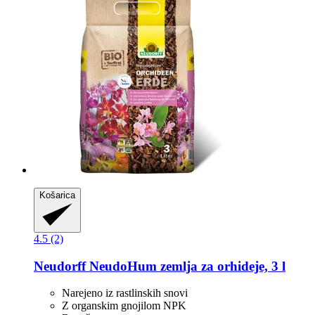
Košarica
4.5 (2)
Neudorff
NeudoHum zemlja za orhideje, 3 l
Narejeno iz rastlinskih snovi
Z organskim gnojilom NPK