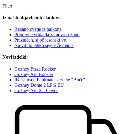
Filter
Iz naših objavljenih člankov:
Rezano cvetje iz balkona
Pripravite vrtna tla za novo sezono
Prazničen, sijoč jesenski vrt
Na vrt: to lahko sejete že marca
Novi izdelki:
Gozney Pizza Rocker
Gozney Arc Booster
IB Laursen Papirnate serviete "Buče"
Gozney Dome 2 LPG EU
Gozney Arc XL Cover