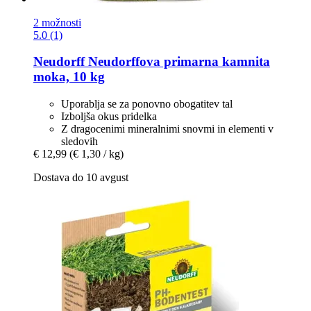
2 možnosti
5.0 (1)
Neudorff
Neudorffova primarna kamnita
moka, 10 kg
Uporablja se za ponovno obogatitev tal
Izboljša okus pridelka
Z dragocenimi mineralnimi snovmi in elementi v
sledovih
€ 12,99
(€ 1,30 / kg)
Dostava do 10 avgust