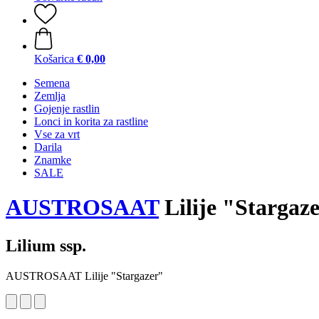
Košarica
€ 0,00
Semena
Zemlja
Gojenje rastlin
Lonci in korita za rastline
Vse za vrt
Darila
Znamke
SALE
AUSTROSAAT
Lilije "Stargaz
Lilium ssp.
AUSTROSAAT Lilije "Stargazer"