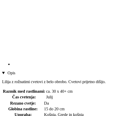
Opis
Lilija z rožnatimi cvetovi z belo obrobo. Cvetovi prijetno dišijo.
Razmik med rastlinami:
ca. 30 x 40+ cm
Čas cvetenja:
Julij
Rezano cvetje:
Da
Globina rastline:
15 do 20 cm
Uporaba:
Košnja, Grede in košnja