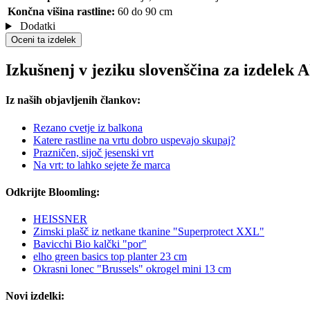
Končna višina rastline:
60 do 90 cm
Dodatki
Oceni ta izdelek
Izkušnenj v jeziku slovenščina za izdele
Iz naših objavljenih člankov:
Rezano cvetje iz balkona
Katere rastline na vrtu dobro uspevajo skupaj?
Prazničen, sijoč jesenski vrt
Na vrt: to lahko sejete že marca
Odkrijte Bloomling:
HEISSNER
Zimski plašč iz netkane tkanine "Superprotect XXL"
Bavicchi Bio kalčki "por"
elho green basics top planter 23 cm
Okrasni lonec "Brussels" okrogel mini 13 cm
Novi izdelki: