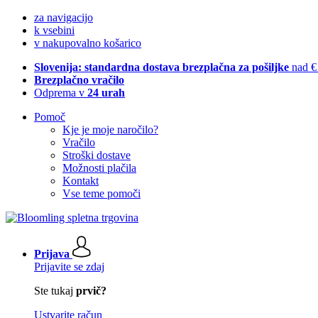
za navigacijo
k vsebini
v nakupovalno košarico
Slovenija: standardna dostava brezplačna za pošiljke
nad €
Brezplačno vračilo
Odprema v
24 urah
Pomoč
Kje je moje naročilo?
Vračilo
Stroški dostave
Možnosti plačila
Kontakt
Vse teme pomoči
Prijava
Prijavite se zdaj
Ste tukaj
prvič?
Ustvarite račun