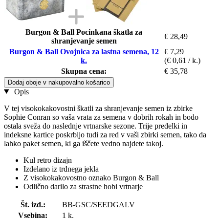
Burgon & Ball Pocinkana škatla za
€ 28,49
shranjevanje semen
Burgon & Ball Ovojnica za lastna semena, 12
€ 7,29
k.
(€ 0,61 / k.)
Skupna cena:
€ 35,78
Dodaj oboje v nakupovalno košarico
Opis
V tej visokokakovostni škatli za shranjevanje semen iz zbirke
Sophie Conran so vaša vrata za semena v dobrih rokah in bodo
ostala sveža do naslednje vrtnarske sezone. Trije predelki in
indeksne kartice poskrbijo tudi za red v vaši zbirki semen, tako da
lahko paket semen, ki ga iščete vedno najdete takoj.
Kul retro dizajn
Izdelano iz trdnega jekla
Z visokokakovostno oznako Burgon & Ball
Odlično darilo za strastne hobi vrtnarje
Št. izd.:
BB-GSC/SEEDGALV
Vsebina:
1 k.