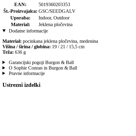
EAN:
5019360203353
Št.-Proizvajalca:
GSC/SEEDGALV
Uporaba:
Indoor, Outdoor
Material:
Jeklena pločevina
Dodatne informacije
Material:
pocinkana jeklena pločevina, medenina
Višina / širina / globina:
19 / 21 / 15,5 cm
Teža:
636 g
Garancijski pogoji Burgon & Ball
O Sophie Conran in Burgon & Ball
Pravne informacije
Ustrezni izdelki