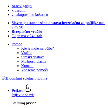
za navigacijo
k vsebini
v nakupovalno košarico
Slovenija: standardna dostava brezplačna za pošiljke
nad
€ 49,90
Brezplačno vračilo
Odprema v
24 urah
Pomoč
Kje je moje naročilo?
Vračilo
Stroški dostave
Možnosti plačila
Kontakt
Vse teme pomoči
Prijava
Prijavite se zdaj
Ste tukaj
prvič?