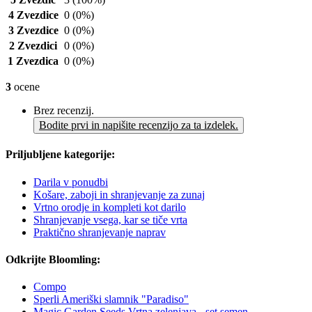
4 Zvezdice
0
(0%)
3 Zvezdice
0
(0%)
2 Zvezdici
0
(0%)
1 Zvezdica
0
(0%)
3
ocene
Brez recenzij.
Bodite prvi in napišite recenzijo za ta izdelek.
Priljubljene kategorije:
Darila v ponudbi
Košare, zaboji in shranjevanje za zunaj
Vrtno orodje in kompleti kot darilo
Shranjevanje vsega, kar se tiče vrta
Praktično shranjevanje naprav
Odkrijte Bloomling:
Compo
Sperli Ameriški slamnik "Paradiso"
Magic Garden Seeds Vrtna zelenjava - set semen