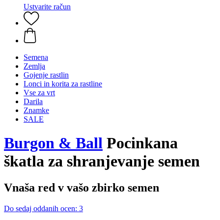
Ustvarite račun
Semena
Zemlja
Gojenje rastlin
Lonci in korita za rastline
Vse za vrt
Darila
Znamke
SALE
Burgon & Ball
Pocinkana
škatla za shranjevanje semen
Vnaša red v vašo zbirko semen
Do sedaj oddanih ocen: 3