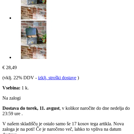
€ 28,49
(vklj. 22% DDV
-
izklj. stroški dostave
)
Vsebina:
1 k.
Na zalogi
Dostava do torek, 11. avgust
, v kolikor naročite do dne
nedelja do
23:59 ure
.
V našem skladišču je ostalo samo še 17 kosov tega artikla. Nova
zaloga je na poti! Če je naročeno več, lahko to vpliva na datum