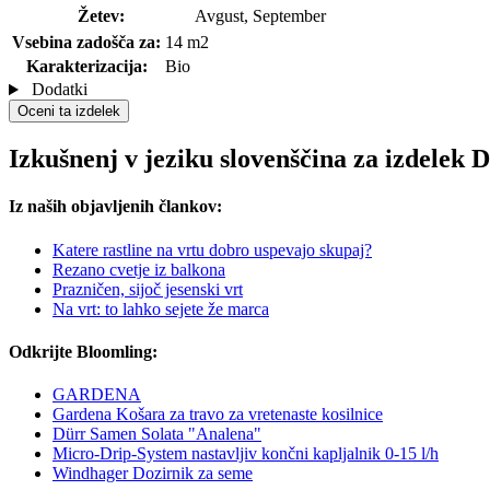
Žetev:
Avgust, September
Vsebina zadošča za:
14 m2
Karakterizacija:
Bio
Dodatki
Oceni ta izdelek
Izkušnenj v jeziku slovenščina za izdelek 
Iz naših objavljenih člankov:
Katere rastline na vrtu dobro uspevajo skupaj?
Rezano cvetje iz balkona
Prazničen, sijoč jesenski vrt
Na vrt: to lahko sejete že marca
Odkrijte Bloomling:
GARDENA
Gardena Košara za travo za vretenaste kosilnice
Dürr Samen Solata "Analena"
Micro-Drip-System nastavljiv končni kapljalnik 0-15 l/h
Windhager Dozirnik za seme