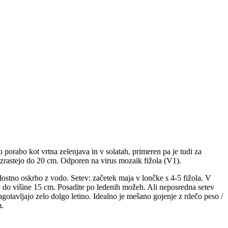
porabo kot vrtna zelenjava in v solatah, primeren pa je tudi za
i zrastejo do 20 cm. Odporen na virus mozaik fižola (V1).
ostno oskrbo z vodo. Setev: začetek maja v lončke s 4-5 fižola. V
jo do višine 15 cm. Posadite po ledenih možeh. Ali neposredna setev
agotavljajo zelo dolgo letino. Idealno je mešano gojenje z rdečo peso /
m.