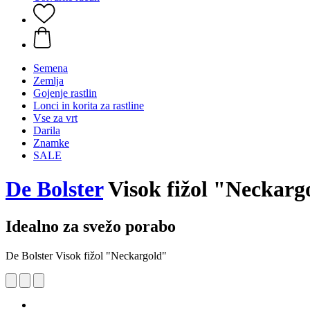
Semena
Zemlja
Gojenje rastlin
Lonci in korita za rastline
Vse za vrt
Darila
Znamke
SALE
De Bolster
Visok fižol "Neckarg
Idealno za svežo porabo
De Bolster Visok fižol "Neckargold"