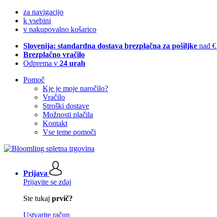
za navigacijo
k vsebini
v nakupovalno košarico
Slovenija: standardna dostava brezplačna za pošiljke
nad €
Brezplačno vračilo
Odprema v
24 urah
Pomoč
Kje je moje naročilo?
Vračilo
Stroški dostave
Možnosti plačila
Kontakt
Vse teme pomoči
Prijava
Prijavite se zdaj
Ste tukaj
prvič?
Ustvarite račun