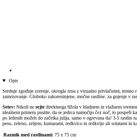
Opis
Srednje zgodnje zorenje, okrogla zrna z vizualno privlačnimi, temno r
zamrzovanje. Globoko zakoreninjene, močne rastline. za gojenje v rast
Setev:
Nikoli ne
sejte
direktnega fižola v hladnem in vlažnem vremenu,
idealnem primeru pustite, da se jedrca namočijo čez noč, to pospeši k
po ledenih možeh do začetka julija, samo v ogrevana tla! 3-5 rastlin n
peso, zeleno, zeljem, kumarami, redkvico in redkvijo ali solatami i
Razmik med rastlinami:
75 x 75 cm