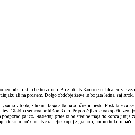
umenimi stroki in belim zrnom. Brez niti. Nežno meso. Idealen za svežo 
linjaku ali na prostem. Dolgo obdobje žetve in bogata letina, saj strok
 samo v topla, s hranili bogata tla na sončnem mestu. Poskrbite za zad
alitev. Globina semena približno 3 cm. Priporočljivo je nakopičiti zeml
a podporno palico. Naslednji pridelki od sredine maja do konca junija z
n kapucinko in bučkami. Ne rastejo skupaj z grahom, porom in koromače