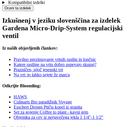
Kompatibilni izdelki
Oceni ta izdelek
Izkušnenj v jeziku slovenščina za izdelek
Gardena Micro-Drip-System regulacijski
ventil
Iz naših objavljenih člankov:
Pravilno prezimovanje vrtnih rastlin in lončnic
Katere rastline na vrtu dobro uspevajo skupaj?
Prazničen, sijoč jesenski vrt
Na vrt: to lahko sejete že marca
Odkrijte Bloomling:
HAWS
Culinaris Bio paradižnik Voyage
Esschert Design Ptičja kopel iz granita
Set za gojenje Coffee to plant - kavni grm
Objemka za cev iz nerjavečega jekla 1 1/4"-1 1/2"