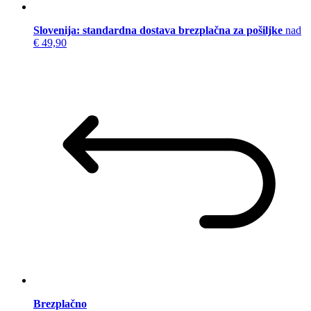
Slovenija: standardna dostava brezplačna za pošiljke
nad
€ 49,90
Brezplačno