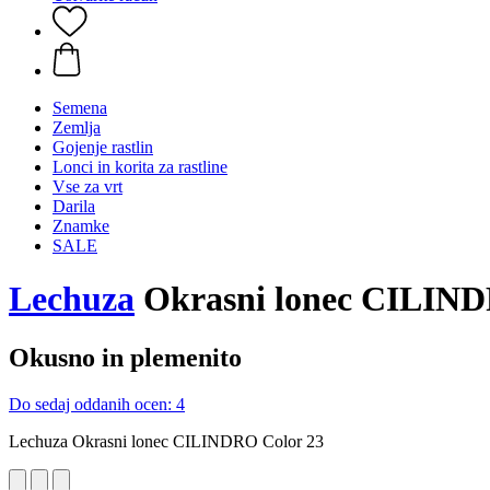
Semena
Zemlja
Gojenje rastlin
Lonci in korita za rastline
Vse za vrt
Darila
Znamke
SALE
Lechuza
Okrasni lonec CILINDR
Okusno in plemenito
Do sedaj oddanih ocen: 4
Lechuza Okrasni lonec CILINDRO Color 23