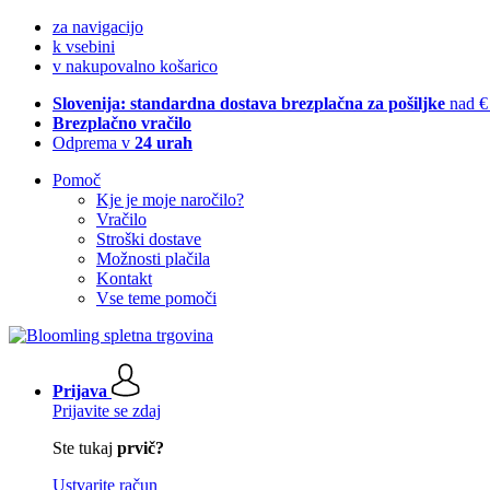
za navigacijo
k vsebini
v nakupovalno košarico
Slovenija: standardna dostava brezplačna za pošiljke
nad €
Brezplačno vračilo
Odprema v
24 urah
Pomoč
Kje je moje naročilo?
Vračilo
Stroški dostave
Možnosti plačila
Kontakt
Vse teme pomoči
Prijava
Prijavite se zdaj
Ste tukaj
prvič?
Ustvarite račun