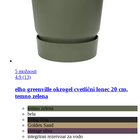
5 možnosti
4.9 (13)
elho
greenville okrogel cvetlični lonec 20 cm,
temno zelena
temno zelena
bela
living črna
Golden Sand
vintage sliva
integriran rezervoar za vodo