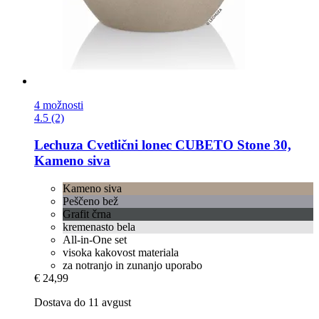
4 možnosti
4.5 (2)
Lechuza
Cvetlični lonec CUBETO Stone 30,
Kameno siva
Kameno siva
Peščeno bež
Grafit črna
kremenasto bela
All-in-One set
visoka kakovost materiala
za notranjo in zunanjo uporabo
€ 24,99
Dostava do 11 avgust