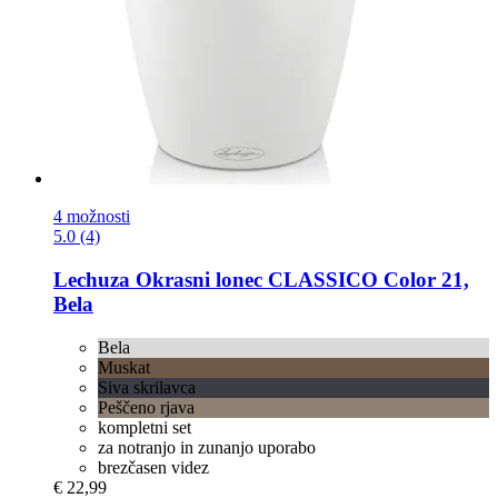
4 možnosti
5.0 (4)
Lechuza
Okrasni lonec CLASSICO Color 21,
Bela
Bela
Muskat
Siva skrilavca
Peščeno rjava
kompletni set
za notranjo in zunanjo uporabo
brezčasen videz
€ 22,99