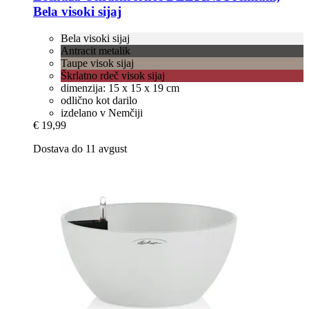
Bela visoki sijaj
Bela visoki sijaj
Antracit metalik
Taupe visok sijaj
Škrlatno rdeč visok sijaj
dimenzija: 15 x 15 x 19 cm
odlično kot darilo
izdelano v Nemčiji
€ 19,99
Dostava do 11 avgust