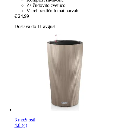
Za čudovito cvetlico
V treh različnih mat barvah
€ 24,99
Dostava do 11 avgust
3 možnosti
4.8 (4)