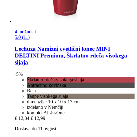
4 možnosti
5.0 (11)
Lechuza
Namizni cvetlični lonec MINI
DELTINI Premium, Škrlatno rdeča visokega
sijaja
-5%
Škrlatno rdeča visokega sijaja
Antracitno kovinska
Bela
Taupe visokega sijaja
dimenzija: 10 x 10 x 13 cm
izdelano v Nemčiji
komplet All-in-One
€ 12,34
€ 12,99
Dostava do 11 avgust