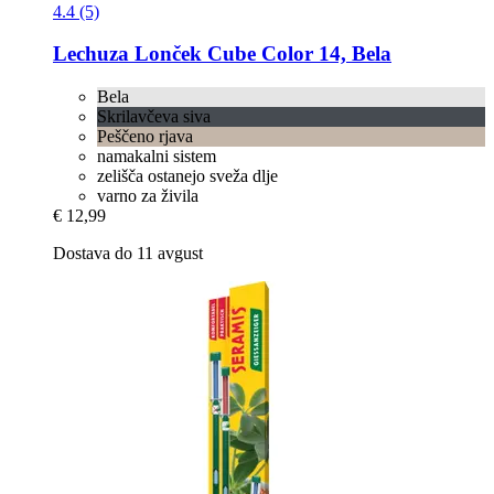
4.4 (5)
Lechuza
Lonček Cube Color 14, Bela
Bela
Skrilavčeva siva
Peščeno rjava
namakalni sistem
zelišča ostanejo sveža dlje
varno za živila
€ 12,99
Dostava do 11 avgust