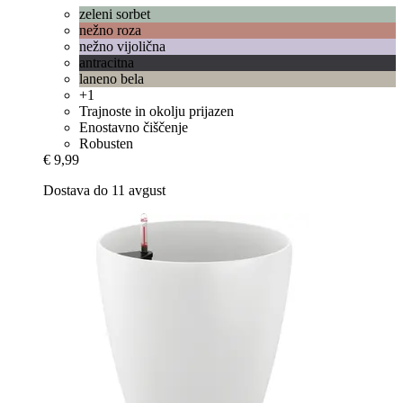
zeleni sorbet
nežno roza
nežno vijolična
antracitna
laneno bela
+1
Trajnoste in okolju prijazen
Enostavno čiščenje
Robusten
€ 9,99
Dostava do 11 avgust