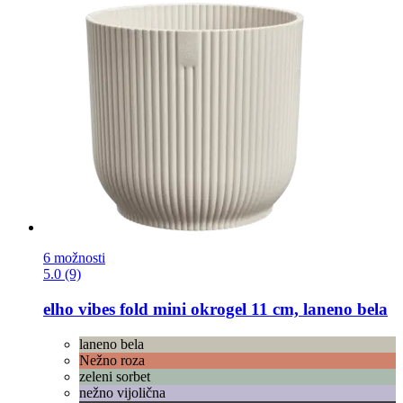
6 možnosti
5.0 (9)
elho
vibes fold mini okrogel 11 cm, laneno bela
laneno bela
Nežno roza
zeleni sorbet
nežno vijolična