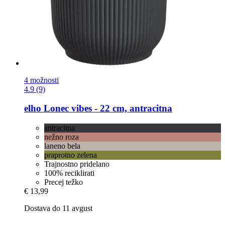
4 možnosti
4.9 (9)
elho
Lonec vibes -​ 22 cm, antracitna
antracitna
nežno roza
laneno bela
praprotno zelena
Trajnostno pridelano
100% reciklirati
Precej težko
€ 13,99
Dostava do 11 avgust