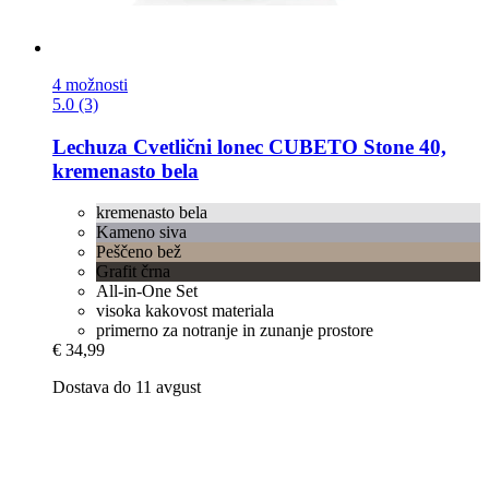
4 možnosti
5.0 (3)
Lechuza
Cvetlični lonec CUBETO Stone 40,
kremenasto bela
kremenasto bela
Kameno siva
Peščeno bež
Grafit črna
All-in-One Set
visoka kakovost materiala
primerno za notranje in zunanje prostore
€ 34,99
Dostava do 11 avgust