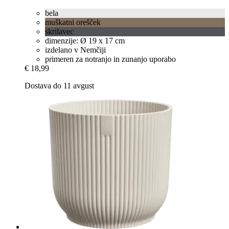
bela
muškatni orešček
skrilavec
dimenzije: Ø 19 x 17 cm
izdelano v Nemčiji
primeren za notranjo in zunanjo uporabo
€ 18,99
Dostava do 11 avgust