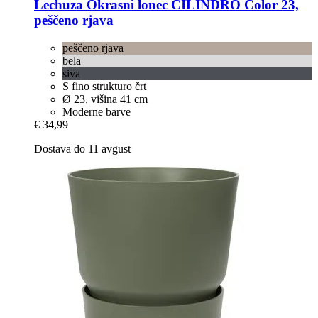
Lechuza
Okrasni lonec CILINDRO Color 23,
peščeno rjava
peščeno rjava
bela
siva
S fino strukturo črt
Ø 23, višina 41 cm
Moderne barve
€ 34,99
Dostava do 11 avgust