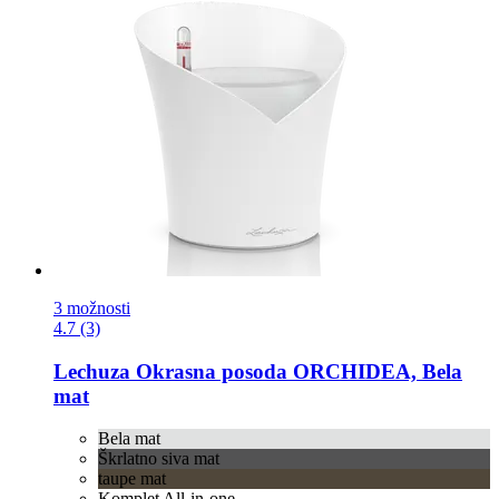
3 možnosti
4.7 (3)
Lechuza
Okrasna posoda ORCHIDEA, Bela
mat
Bela mat
Škrlatno siva mat
taupe mat
Komplet All-in-one