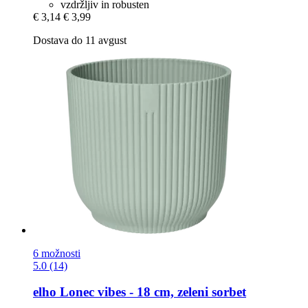
vzdržljiv in robusten
€ 3,14
€ 3,99
Dostava do 11 avgust
6 možnosti
5.0 (14)
elho
Lonec vibes -​ 18 cm, zeleni sorbet