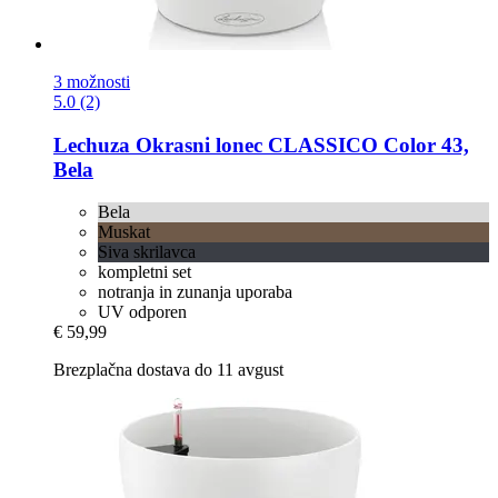
3 možnosti
5.0 (2)
Lechuza
Okrasni lonec CLASSICO Color 43,
Bela
Bela
Muskat
Siva skrilavca
kompletni set
notranja in zunanja uporaba
UV odporen
€ 59,99
Brezplačna dostava do 11 avgust