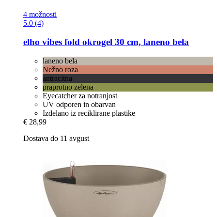
4 možnosti
5.0 (4)
elho
vibes fold okrogel 30 cm, laneno bela
laneno bela
Nežno roza
antracitna
praprotno zelena
Eyecatcher za notranjost
UV odporen in obarvan
Izdelano iz reciklirane plastike
€ 28,99
Dostava do 11 avgust