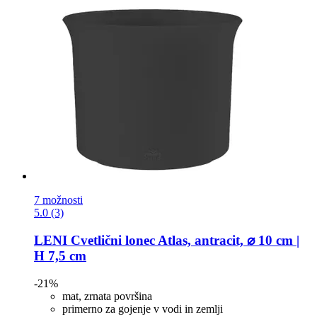
7 možnosti
5.0 (3)
LENI
Cvetlični lonec Atlas, antracit, ⌀ 10 cm |
H 7,5 cm
-21%
mat, zrnata površina
primerno za gojenje v vodi in zemlji