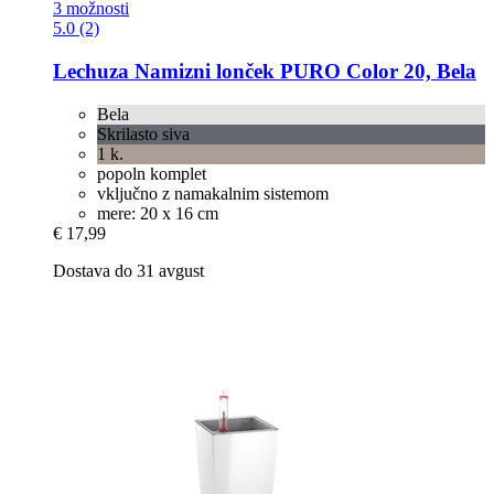
3 možnosti
5.0 (2)
Lechuza
Namizni lonček PURO Color 20, Bela
Bela
Skrilasto siva
1 k.
popoln komplet
vključno z namakalnim sistemom
mere: 20 x 16 cm
€ 17,99
Dostava do 31 avgust