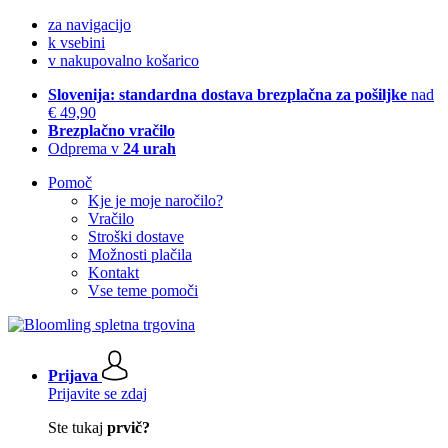
za navigacijo
k vsebini
v nakupovalno košarico
Slovenija: standardna dostava brezplačna za pošiljke
nad
€ 49,90
Brezplačno vračilo
Odprema v
24 urah
Pomoč
Kje je moje naročilo?
Vračilo
Stroški dostave
Možnosti plačila
Kontakt
Vse teme pomoči
Prijava
Prijavite se zdaj
Ste tukaj
prvič?