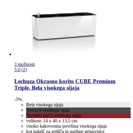
3 možnosti
5.0 (2)
Lechuza
Okrasno korito CUBE Premium
Triple, Bela visokega sijaja
-5%
Bela visokega sijaja
Antracit visokega sijaja
Škraltno rdeča visokega sijaja
velikost: 14 x 40 x 13,5 cm
visoko kakovostna površina visokega sijaja
kot nalašč za zelišča in majhne grmovnice