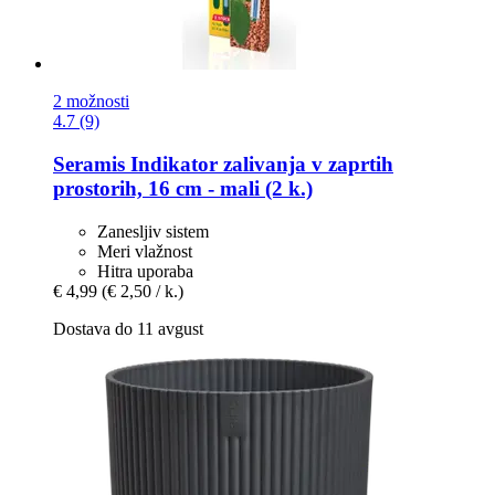
2 možnosti
4.7 (9)
Seramis
Indikator zalivanja v zaprtih
prostorih, 16 cm -​ mali (2 k.)
Zanesljiv sistem
Meri vlažnost
Hitra uporaba
€ 4,99
(€ 2,50 / k.)
Dostava do 11 avgust