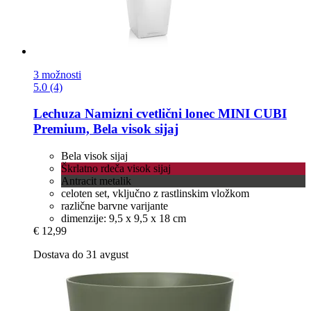
3 možnosti
5.0 (4)
Lechuza
Namizni cvetlični lonec MINI CUBI
Premium, Bela visok sijaj
Bela visok sijaj
Škrlatno rdeča visok sijaj
Antracit metalik
celoten set, vključno z rastlinskim vložkom
različne barvne varijante
dimenzije: 9,5 x 9,5 x 18 cm
€ 12,99
Dostava do 31 avgust