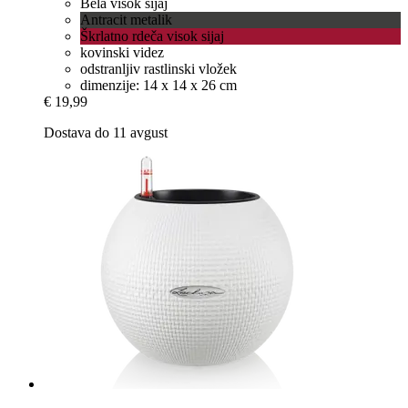
Bela visok sijaj
Antracit metalik
Škrlatno rdeča visok sijaj
kovinski videz
odstranljiv rastlinski vložek
dimenzije: 14 x 14 x 26 cm
€ 19,99
Dostava do 11 avgust