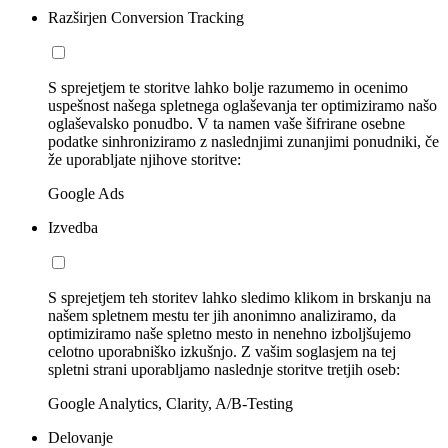
Razširjen Conversion Tracking
S sprejetjem te storitve lahko bolje razumemo in ocenimo
uspešnost našega spletnega oglaševanja ter optimiziramo našo
oglaševalsko ponudbo. V ta namen vaše šifrirane osebne
podatke sinhroniziramo z naslednjimi zunanjimi ponudniki, če
že uporabljate njihove storitve:
Google Ads
Izvedba
S sprejetjem teh storitev lahko sledimo klikom in brskanju na
našem spletnem mestu ter jih anonimno analiziramo, da
optimiziramo naše spletno mesto in nenehno izboljšujemo
celotno uporabniško izkušnjo. Z vašim soglasjem na tej
spletni strani uporabljamo naslednje storitve tretjih oseb:
Google Analytics, Clarity, A/B-Testing
Delovanje