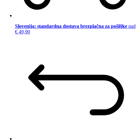
Slovenija: standardna dostava brezplačna za pošiljke
nad
€ 49,90