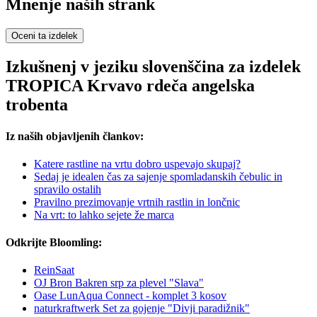
Mnenje naših strank
Oceni ta izdelek
Izkušnenj v jeziku slovenščina za izdelek
TROPICA Krvavo rdeča angelska
trobenta
Iz naših objavljenih člankov:
Katere rastline na vrtu dobro uspevajo skupaj?
Sedaj je idealen čas za sajenje spomladanskih čebulic in
spravilo ostalih
Pravilno prezimovanje vrtnih rastlin in lončnic
Na vrt: to lahko sejete že marca
Odkrijte Bloomling:
ReinSaat
OJ Bron Bakren srp za plevel "Slava"
Oase LunAqua Connect - komplet 3 kosov
naturkraftwerk Set za gojenje "Divji paradižnik"