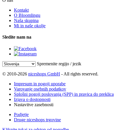
O nas
Kontakt
O Bloomlingu
Naša skupina
Mi in naše okolje
Sledite nam na
Spremenite regijo / jezik
© 2010-2026
niceshops GmbH
- All rights reserved.
Impresum in pogoji uporabe
Varovanje osebnih podatkov
Splošni pogoji poslovanja (SPP) in pravica do preklica
Izjava o dostopnosti
Nastavitve zasebnosti
Podjetje
Druge niceshops trgovine
Kliknite tukaj za odstop od pogodbe