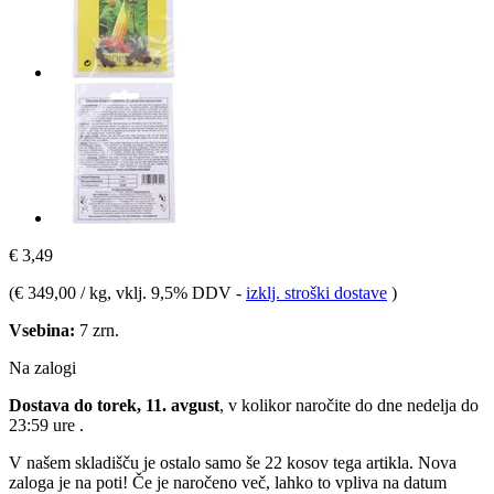
€ 3,49
(
€ 349,00 / kg
, vklj. 9,5% DDV
-
izklj. stroški dostave
)
Vsebina:
7 zrn.
Na zalogi
Dostava do torek, 11. avgust
, v kolikor naročite do dne
nedelja do
23:59 ure
.
V našem skladišču je ostalo samo še 22 kosov tega artikla. Nova
zaloga je na poti! Če je naročeno več, lahko to vpliva na datum