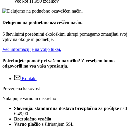
Več kot 11.950 izdelkov
Delujemo na podnebno ozaveščen način.
S številnimi posebnimi ekološkimi ukrepi pomagamo zmanjšati svoj
vpliv na okolje in podnebje.
Več informacij je na voljo tukaj.
Potrebujete pomoč pri vašem naročilu? Z veseljem bomo
odgovorili na vsa vaša vprašanja.
Kontakt
Preverjena kakovost
Nakupujte varno in diskretno
Slovenija: standardna dostava brezplačna za pošiljke
nad
€ 49,90
Brezplačno vračilo
Varno plačilo
s šifriranjem SSL