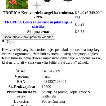
TROPICA Krvavo rdeča angelska trobenta,
€ 3,49
(€ 349,00 /
7 zrn.
kg)
TROPICA Lonci za gojenje in pikiranje iz
€ 0,29
plastike
Skupna cena:
€ 3,78
Dodaj oboje v nakupovalno košarico
Opis
Krvavo rdeča angelska trobenta je spektakularna rastlina tropskega
videza z ogromnimi, žarečimi cvetovi, ki takoj pritegnejo pogled.
Raste hitro in lahko doseže impresivne dimenzije – popolna za vse,
ki si na vrtu ali v zimskem vrtu želite pravi „wow“ učinek.
Št. izd.:
TRO-12309
Vsebina:
7 zrn.
EAN:
4031357123094
Št.-Proizvajalca:
12309
Primerno mesto za
Sajenje na prosto, Tople grede &
setev:
rastlinjaki
Lokacija:
Pol senčna lega