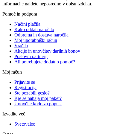
informacije najdete neposredno v opisu izdelka.
Pomoč in podpora
Načini plačila
Kako oddati naročilo
Odprema in dostava naročila
Moj uporabniški račun
Vračila
Akcije in unovčitev darilnih bonov
Poslovni partnerji
Ali potrebujete dodatno pomoč?
Moj račun
Prijavite se
Registracija
Ste pozabili geslo?
Kje se nahaja moj paket?
Unovčite kodo za popust
Izvedite več
Svetovalec