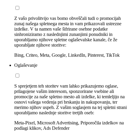
Z vašo privolitvijo vas bomo obveščali tudi o promocijah
zunaj našega spletnega mesta in vam prikazovali ustrezne
izdelke. V ta namen vaše šifrirane osebne podatke
sinhroniziramo z naslednjimi zunanjimi ponudniki in
uporabljamo njihove spletne oglaševalske kanale, če že
uporabljate njihove storitve:
Bing, Criteo, Meta, Google, LinkedIn, Pinterest, TikTok
Oglaševanje
S sprejetjem teh storitev vam lahko prikazujemo oglase,
prilagojene vašim interesom, sponzorirane vsebine ali
promocije za naše spletno mesto ali izdelke, ki temleljijo na
osnovi vašega vedenja pri brskanju in nakupovanju, ter
merimo njihov uspeh. Z vašim soglasjem na tej spletni strani
uporabljamo naslednje storitve tretjih oseb:
Meta-Pixel, Microsoft Advertising, Priporočila izdelkov na
podlagi klikov, Ads Defender