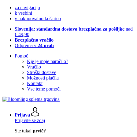
za navigacijo
k vsebini
v nakupovalno košarico
Slovenija: standardna dostava brezplačna za pošiljke
nad
€ 49,90
Brezplačno vračilo
Odprema v
24 urah
Pomoč
Kje je moje naročilo?
Vračilo
Stroški dostave
Možnosti plačila
Kontakt
Vse teme pomoči
Prijava
Prijavite se zdaj
Ste tukaj
prvič?