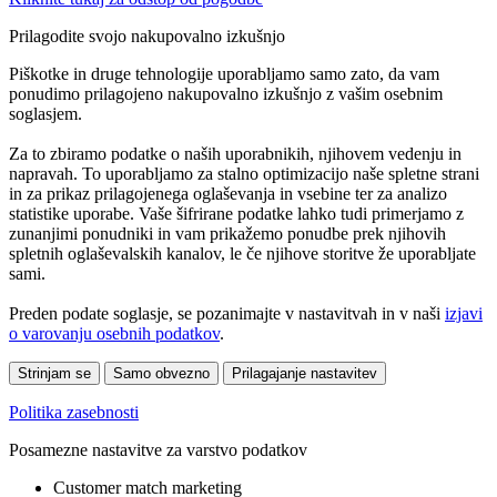
Prilagodite svojo nakupovalno izkušnjo
Piškotke in druge tehnologije uporabljamo samo zato, da vam
ponudimo prilagojeno nakupovalno izkušnjo z vašim osebnim
soglasjem.
Za to zbiramo podatke o naših uporabnikih, njihovem vedenju in
napravah. To uporabljamo za stalno optimizacijo naše spletne strani
in za prikaz prilagojenega oglaševanja in vsebine ter za analizo
statistike uporabe. Vaše šifrirane podatke lahko tudi primerjamo z
zunanjimi ponudniki in vam prikažemo ponudbe prek njihovih
spletnih oglaševalskih kanalov, le če njihove storitve že uporabljate
sami.
Preden podate soglasje, se pozanimajte v nastavitvah in v naši
izjavi
o varovanju osebnih podatkov
.
Strinjam se
Samo obvezno
Prilagajanje nastavitev
Politika zasebnosti
Posamezne nastavitve za varstvo podatkov
Customer match marketing