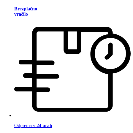
Brezplačno
vračilo
Odprema v
24 urah