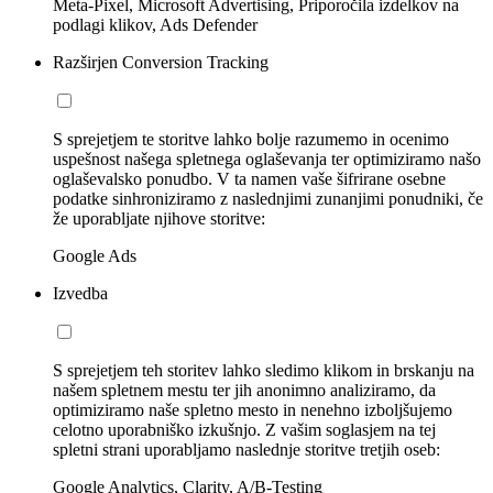
Meta-Pixel, Microsoft Advertising, Priporočila izdelkov na
podlagi klikov, Ads Defender
Razširjen Conversion Tracking
S sprejetjem te storitve lahko bolje razumemo in ocenimo
uspešnost našega spletnega oglaševanja ter optimiziramo našo
oglaševalsko ponudbo. V ta namen vaše šifrirane osebne
podatke sinhroniziramo z naslednjimi zunanjimi ponudniki, če
že uporabljate njihove storitve:
Google Ads
Izvedba
S sprejetjem teh storitev lahko sledimo klikom in brskanju na
našem spletnem mestu ter jih anonimno analiziramo, da
optimiziramo naše spletno mesto in nenehno izboljšujemo
celotno uporabniško izkušnjo. Z vašim soglasjem na tej
spletni strani uporabljamo naslednje storitve tretjih oseb:
Google Analytics, Clarity, A/B-Testing