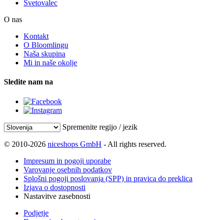
Svetovalec
O nas
Kontakt
O Bloomlingu
Naša skupina
Mi in naše okolje
Sledite nam na
Spremenite regijo / jezik
© 2010-2026
niceshops GmbH
- All rights reserved.
Impresum in pogoji uporabe
Varovanje osebnih podatkov
Splošni pogoji poslovanja (SPP) in pravica do preklica
Izjava o dostopnosti
Nastavitve zasebnosti
Podjetje