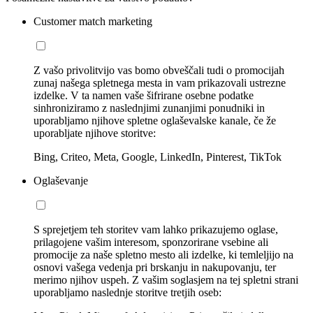
Customer match marketing
Z vašo privolitvijo vas bomo obveščali tudi o promocijah
zunaj našega spletnega mesta in vam prikazovali ustrezne
izdelke. V ta namen vaše šifrirane osebne podatke
sinhroniziramo z naslednjimi zunanjimi ponudniki in
uporabljamo njihove spletne oglaševalske kanale, če že
uporabljate njihove storitve:
Bing, Criteo, Meta, Google, LinkedIn, Pinterest, TikTok
Oglaševanje
S sprejetjem teh storitev vam lahko prikazujemo oglase,
prilagojene vašim interesom, sponzorirane vsebine ali
promocije za naše spletno mesto ali izdelke, ki temleljijo na
osnovi vašega vedenja pri brskanju in nakupovanju, ter
merimo njihov uspeh. Z vašim soglasjem na tej spletni strani
uporabljamo naslednje storitve tretjih oseb: