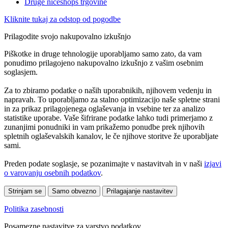
Druge niceshops trgovine
Kliknite tukaj za odstop od pogodbe
Prilagodite svojo nakupovalno izkušnjo
Piškotke in druge tehnologije uporabljamo samo zato, da vam
ponudimo prilagojeno nakupovalno izkušnjo z vašim osebnim
soglasjem.
Za to zbiramo podatke o naših uporabnikih, njihovem vedenju in
napravah. To uporabljamo za stalno optimizacijo naše spletne strani
in za prikaz prilagojenega oglaševanja in vsebine ter za analizo
statistike uporabe. Vaše šifrirane podatke lahko tudi primerjamo z
zunanjimi ponudniki in vam prikažemo ponudbe prek njihovih
spletnih oglaševalskih kanalov, le če njihove storitve že uporabljate
sami.
Preden podate soglasje, se pozanimajte v nastavitvah in v naši
izjavi
o varovanju osebnih podatkov
.
Strinjam se
Samo obvezno
Prilagajanje nastavitev
Politika zasebnosti
Posamezne nastavitve za varstvo podatkov