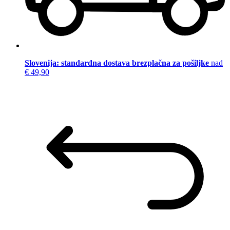
Slovenija: standardna dostava brezplačna za pošiljke
nad
€ 49,90