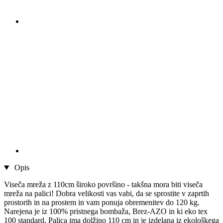
Opis
Viseča mreža z 110cm široko površino - takšna mora biti viseča
mreža na palici! Dobra velikosti vas vabi, da se sprostite v zaprtih
prostorih in na prostem in vam ponuja obremenitev do 120 kg.
Narejena je iz 100% pristnega bombaža, Brez-AZO in ki eko tex
100 standard. Palica ima dolžino 110 cm in je izdelana iz ekološkega