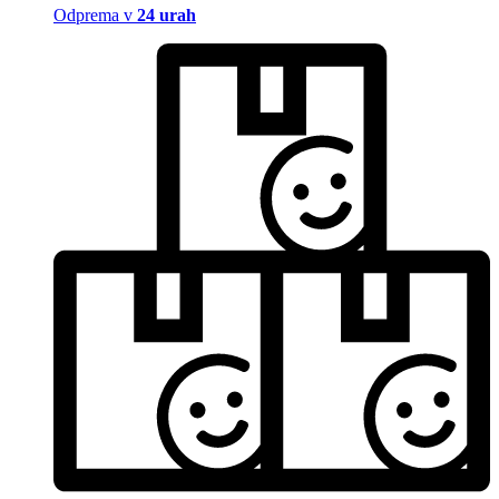
Odprema v
24 urah