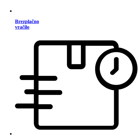
Brezplačno
vračilo