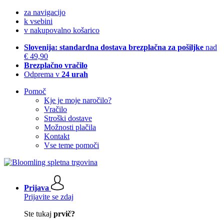
za navigacijo
k vsebini
v nakupovalno košarico
Slovenija: standardna dostava brezplačna za pošiljke
nad
€ 49,90
Brezplačno vračilo
Odprema v
24 urah
Pomoč
Kje je moje naročilo?
Vračilo
Stroški dostave
Možnosti plačila
Kontakt
Vse teme pomoči
Prijava
Prijavite se zdaj
Ste tukaj
prvič?