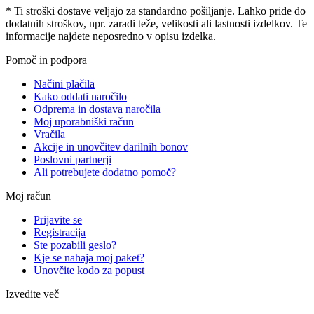
* Ti stroški dostave veljajo za standardno pošiljanje. Lahko pride do
dodatnih stroškov, npr. zaradi teže, velikosti ali lastnosti izdelkov. Te
informacije najdete neposredno v opisu izdelka.
Pomoč in podpora
Načini plačila
Kako oddati naročilo
Odprema in dostava naročila
Moj uporabniški račun
Vračila
Akcije in unovčitev darilnih bonov
Poslovni partnerji
Ali potrebujete dodatno pomoč?
Moj račun
Prijavite se
Registracija
Ste pozabili geslo?
Kje se nahaja moj paket?
Unovčite kodo za popust
Izvedite več