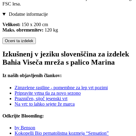
FSC lesa.
Dodatne informacije
Velikost:
150 x 200 cm
Maks. obremenitev:
120 kg
Oceni ta izdelek
Izkušnenj v jeziku slovenščina za izdelek
Bahia Viseča mreža s palico Marina
Iz naših objavljenih člankov:
Zimzelene rastline - pomembne za lep vrt pozimi
Pripravite vrtna tla za novo sezono
Prazničen, sijoč jesenski vrt
Na vrt: to lahko sejete že marca
Odkrijte Bloomling:
by Benson
Kokopelli Bio pernatolistna kozmeja “Sensation”