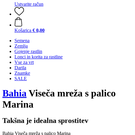
Ustvarite račun
Košarica
€ 0,00
Semena
Zemlja
Gojenje rastlin
Lonci in korita za rastline
Vse za vrt
Darila
Znamke
SALE
Bahia
Viseča mreža s palico
Marina
Takšna je idealna sprostitev
Bahia Viseča mreža s palico Marina