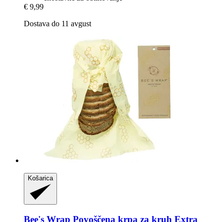
€ 9,99
Dostava do 11 avgust
Košarica
Bee's Wrap
Povoščena krpa za kruh Extra