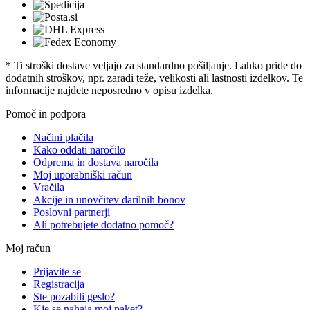
* Ti stroški dostave veljajo za standardno pošiljanje. Lahko pride do
dodatnih stroškov, npr. zaradi teže, velikosti ali lastnosti izdelkov. Te
informacije najdete neposredno v opisu izdelka.
Pomoč in podpora
Načini plačila
Kako oddati naročilo
Odprema in dostava naročila
Moj uporabniški račun
Vračila
Akcije in unovčitev darilnih bonov
Poslovni partnerji
Ali potrebujete dodatno pomoč?
Moj račun
Prijavite se
Registracija
Ste pozabili geslo?
Kje se nahaja moj paket?