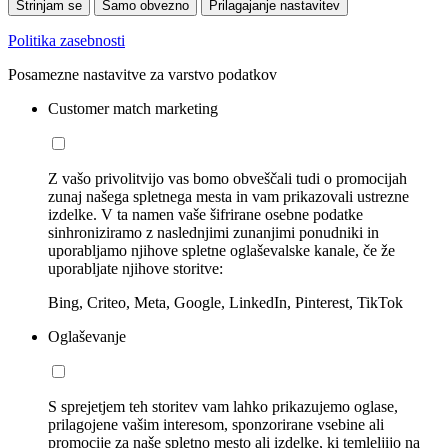
Strinjam se
Samo obvezno
Prilagajanje nastavitev
Politika zasebnosti
Posamezne nastavitve za varstvo podatkov
Customer match marketing
Z vašo privolitvijo vas bomo obveščali tudi o promocijah
zunaj našega spletnega mesta in vam prikazovali ustrezne
izdelke. V ta namen vaše šifrirane osebne podatke
sinhroniziramo z naslednjimi zunanjimi ponudniki in
uporabljamo njihove spletne oglaševalske kanale, če že
uporabljate njihove storitve:
Bing, Criteo, Meta, Google, LinkedIn, Pinterest, TikTok
Oglaševanje
S sprejetjem teh storitev vam lahko prikazujemo oglase,
prilagojene vašim interesom, sponzorirane vsebine ali
promocije za naše spletno mesto ali izdelke, ki temleljijo na