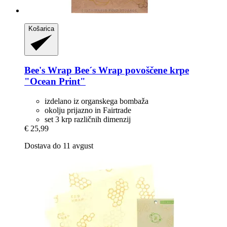
Košarica
Bee's Wrap
Bee´s Wrap povoščene krpe
"Ocean Print"
izdelano iz organskega bombaža
okolju prijazno in Fairtrade
set 3 krp različnih dimenzij
€ 25,99
Dostava do 11 avgust