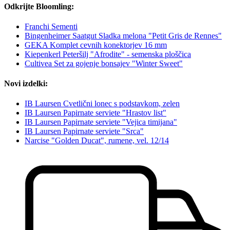
Odkrijte Bloomling:
Franchi Sementi
Bingenheimer Saatgut Sladka melona "Petit Gris de Rennes"
GEKA Komplet cevnih konektorjev 16 mm
Kiepenkerl Peteršilj "Afrodite" - semenska ploščica
Cultivea Set za gojenje bonsajev "Winter Sweet"
Novi izdelki:
IB Laursen Cvetlični lonec s podstavkom, zelen
IB Laursen Papirnate serviete "Hrastov list"
IB Laursen Papirnate serviete "Vejica timijana"
IB Laursen Papirnate serviete "Srca"
Narcise "Golden Ducat", rumene, vel. 12/14