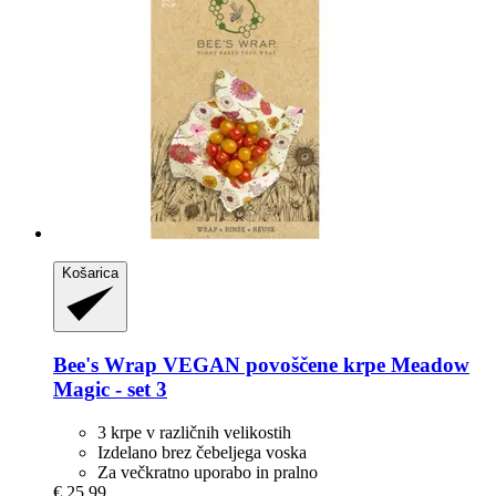
Košarica
Bee's Wrap
VEGAN povoščene krpe Meadow
Magic -​ set 3
3 krpe v različnih velikostih
Izdelano brez čebeljega voska
Za večkratno uporabo in pralno
€ 25,99