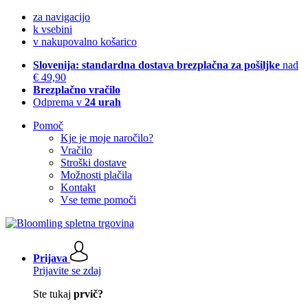
za navigacijo
k vsebini
v nakupovalno košarico
Slovenija: standardna dostava brezplačna za pošiljke
nad
€ 49,90
Brezplačno vračilo
Odprema v
24 urah
Pomoč
Kje je moje naročilo?
Vračilo
Stroški dostave
Možnosti plačila
Kontakt
Vse teme pomoči
Prijava
Prijavite se zdaj
Ste tukaj
prvič?