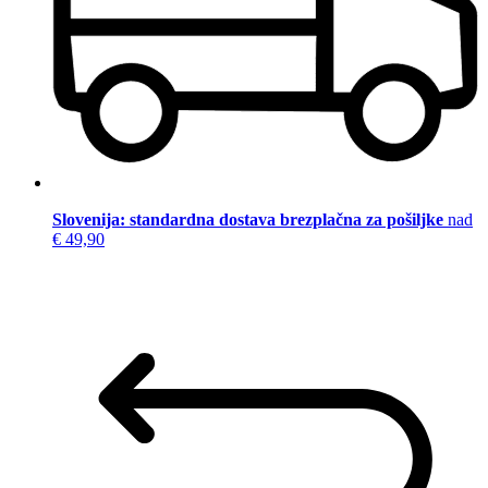
Slovenija: standardna dostava brezplačna za pošiljke
nad
€ 49,90