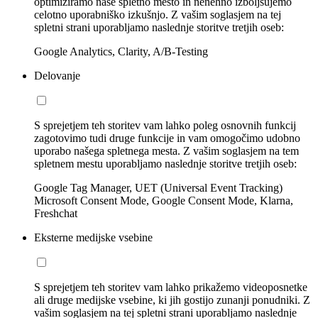
optimiziramo naše spletno mesto in nenehno izboljšujemo
celotno uporabniško izkušnjo. Z vašim soglasjem na tej
spletni strani uporabljamo naslednje storitve tretjih oseb:
Google Analytics, Clarity, A/B-Testing
Delovanje
S sprejetjem teh storitev vam lahko poleg osnovnih funkcij
zagotovimo tudi druge funkcije in vam omogočimo udobno
uporabo našega spletnega mesta. Z vašim soglasjem na tem
spletnem mestu uporabljamo naslednje storitve tretjih oseb:
Google Tag Manager, UET (Universal Event Tracking)
Microsoft Consent Mode, Google Consent Mode, Klarna,
Freshchat
Eksterne medijske vsebine
S sprejetjem teh storitev vam lahko prikažemo videoposnetke
ali druge medijske vsebine, ki jih gostijo zunanji ponudniki. Z
vašim soglasjem na tej spletni strani uporabljamo naslednje