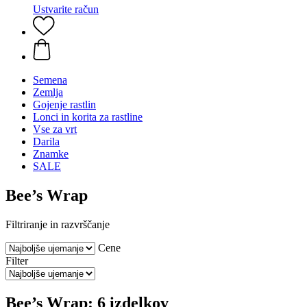
Ustvarite račun
Semena
Zemlja
Gojenje rastlin
Lonci in korita za rastline
Vse za vrt
Darila
Znamke
SALE
Bee’s Wrap
Filtriranje in razvrščanje
Cene
Filter
Bee’s Wrap: 6 izdelkov