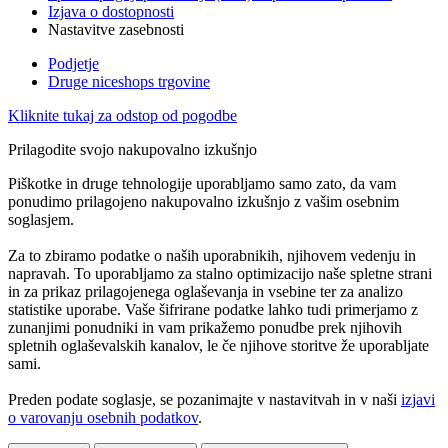
Izjava o dostopnosti
Nastavitve zasebnosti
Podjetje
Druge niceshops trgovine
Kliknite tukaj za odstop od pogodbe
Prilagodite svojo nakupovalno izkušnjo
Piškotke in druge tehnologije uporabljamo samo zato, da vam
ponudimo prilagojeno nakupovalno izkušnjo z vašim osebnim
soglasjem.
Za to zbiramo podatke o naših uporabnikih, njihovem vedenju in
napravah. To uporabljamo za stalno optimizacijo naše spletne strani
in za prikaz prilagojenega oglaševanja in vsebine ter za analizo
statistike uporabe. Vaše šifrirane podatke lahko tudi primerjamo z
zunanjimi ponudniki in vam prikažemo ponudbe prek njihovih
spletnih oglaševalskih kanalov, le če njihove storitve že uporabljate
sami.
Preden podate soglasje, se pozanimajte v nastavitvah in v naši
izjavi
o varovanju osebnih podatkov
.