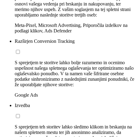
osnovi vašega vedenja pri brskanju in nakupovanju, ter
merimo njihov uspeh. Z vašim soglasjem na tej spletni strani
uporabljamo naslednje storitve tretjih oseb:
Meta-Pixel, Microsoft Advertising, Priporočila izdelkov na
podlagi klikov, Ads Defender
Razširjen Conversion Tracking
S sprejetjem te storitve lahko bolje razumemo in ocenimo
uspešnost našega spletnega oglaševanja ter optimiziramo našo
oglaševalsko ponudbo. V ta namen vaše šifrirane osebne
podatke sinhroniziramo z naslednjimi zunanjimi ponudniki, če
že uporabljate njihove storitve:
Google Ads
Izvedba
S sprejetjem teh storitev lahko sledimo klikom in brskanju na
našem spletnem mestu ter jih anonimno analiziramo, da