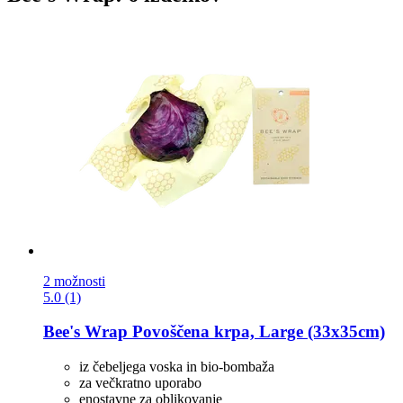
2 možnosti
5.0 (1)
Bee's Wrap
Povoščena krpa, Large (33x35cm)
iz čebeljega voska in bio-bombaža
za večkratno uporabo
enostavne za oblikovanje