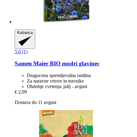
Košarica
5.0 (1)
Samen Maier
BIO modri glavinec
Dragocena spremljevalna rastlina
Za naravne vrtove in travnike
Obdobje cvetenja: julij - avgust
€ 2,99
Dostava do 11 avgust