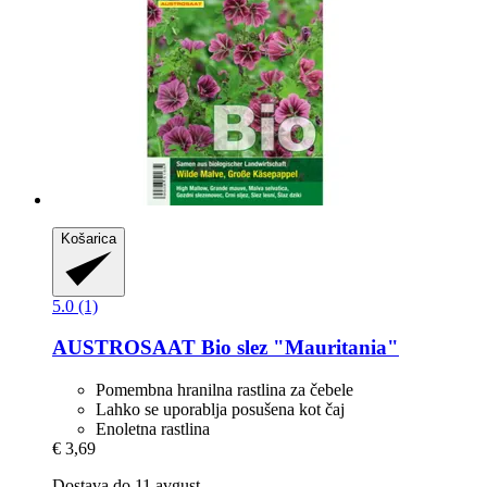
Košarica
5.0 (1)
AUSTROSAAT
Bio slez "Mauritania"
Pomembna hranilna rastlina za čebele
Lahko se uporablja posušena kot čaj
Enoletna rastlina
€ 3,69
Dostava do 11 avgust