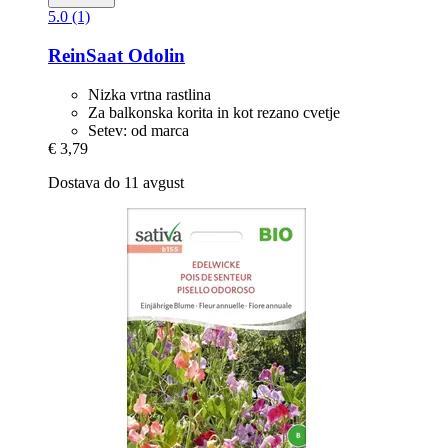
5.0 (1)
ReinSaat
Odolin
Nizka vrtna rastlina
Za balkonska korita in kot rezano cvetje
Setev: od marca
€ 3,79
Dostava do 11 avgust