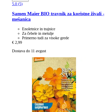
5.0 (5)
Samen Maier
BIO travnik za koristne živali -​
mešanica
Enoletnice in trajnice
Za čebele in metulje
Primerno tudi za visoke grede
€ 2,99
Dostava do 11 avgust