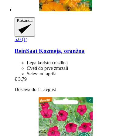
Košarica
5.0 (1)
ReinSaat
Kozmeja, oranžna
Lepa koristna rastlina
Cveti do prve zmrzali
Setev: od aprila
€ 3,79
Dostava do 11 avgust