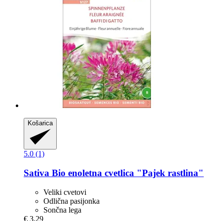
Košarica
5.0 (1)
Sativa
Bio enoletna cvetlica "Pajek rastlina"
Veliki cvetovi
Odlična pasijonka
Sončna lega
€ 3,29