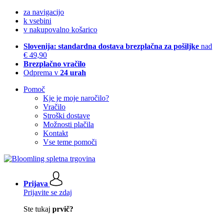
za navigacijo
k vsebini
v nakupovalno košarico
Slovenija: standardna dostava brezplačna za pošiljke
nad
€ 49,90
Brezplačno vračilo
Odprema v
24 urah
Pomoč
Kje je moje naročilo?
Vračilo
Stroški dostave
Možnosti plačila
Kontakt
Vse teme pomoči
Prijava
Prijavite se zdaj
Ste tukaj
prvič?