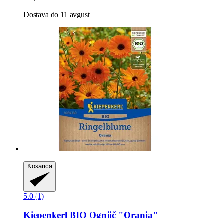
Dostava do 11 avgust
Košarica
5.0 (1)
Kiepenkerl
BIO Ognjič "Oranja"