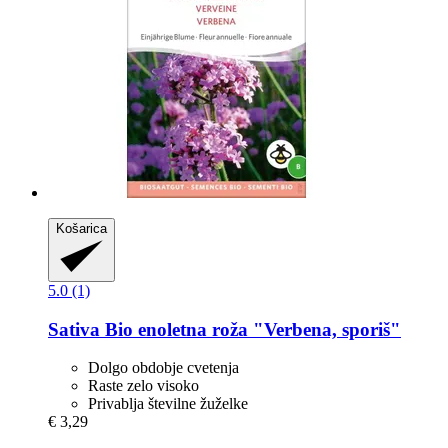
Košarica
5.0 (1)
Sativa
Bio enoletna roža "Verbena, sporiš"
Dolgo obdobje cvetenja
Raste zelo visoko
Privablja številne žuželke
€ 3,29