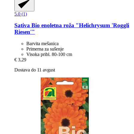
5.0 (1)
Sativa
Bio enoletna roža "Helichrysum 'Roggli
Riesen'"
Barvita mešanica
Primerna za sušenje
Visoka pribl. 80-100 cm
€ 3,29
Dostava do 11 avgust