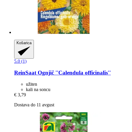
Košarica
5.0 (1)
ReinSaat
Ognjič ''Calendula officinalis''
užiten
kali na soncu
€ 3,79
Dostava do 11 avgust