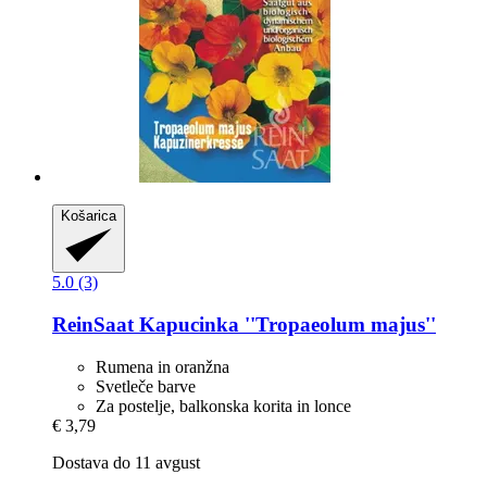
Košarica
5.0 (3)
ReinSaat
Kapucinka ''Tropaeolum majus''
Rumena in oranžna
Svetleče barve
Za postelje, balkonska korita in lonce
€ 3,79
Dostava do 11 avgust