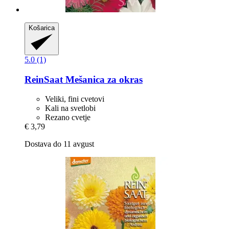
Košarica
5.0 (1)
ReinSaat
Mešanica za okras
Veliki, fini cvetovi
Kali na svetlobi
Rezano cvetje
€ 3,79
Dostava do 11 avgust