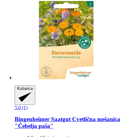
Košarica
5.0 (1)
Bingenheimer Saatgut
Cvetlična mešanica
"Čebelja paša"