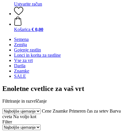
Ustvarite račun
Košarica
€ 0,00
Semena
Zemlja
Gojenje rastlin
Lonci in korita za rastline
Vse za vrt
Darila
Znamke
SALE
Enoletne cvetlice za vaš vrt
Filtriranje in razvrščanje
Cene
Znamke
Primeren čas za setev
Barva
cveta
Na voljo kot
Filter