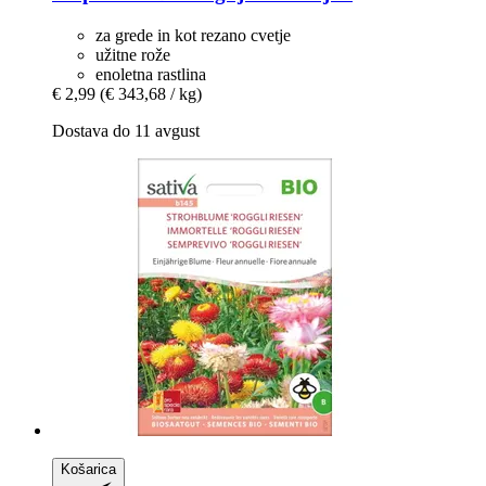
za grede in kot rezano cvetje
užitne rože
enoletna rastlina
€ 2,99
(€ 343,68 / kg)
Dostava do 11 avgust
Košarica