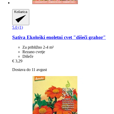
Košarica
5.0 (1)
Sativa
Ekološki enoletni cvet "dišeči grahor"
Za približno 2-4 m²
Rezano cvetje
Dišeče
€ 3,29
Dostava do 11 avgust