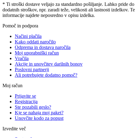
* Ti stroški dostave veljajo za standardno pošiljanje. Lahko pride do
dodatnih stroškov, npr. zaradi teže, velikosti ali lastnosti izdelkov. Te
informacije najdete neposredno v opisu izdelka.
Pomoč in podpora
Načini plačila
Kako oddati naročilo
Odprema in dostava naročila
Moj uporabniški račun
Vračila
Akcije in unovčitev darilnih bonov
Poslovni partnerji
Ali potrebujete dodatno pomoč?
Moj račun
Prijavite se
Registracija
Ste pozabili geslo?
Kje se nahaja moj paket?
Unovčite kodo za popust
Izvedite več