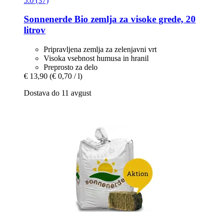
5.0 (37)
Sonnenerde
Bio zemlja za visoke grede, 20
litrov
Pripravljena zemlja za zelenjavni vrt
Visoka vsebnost humusa in hranil
Preprosto za delo
€ 13,90
(€ 0,70 / l)
Dostava do 11 avgust