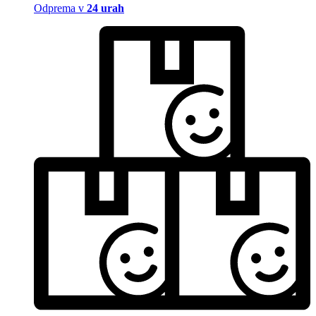
Odprema v
24 urah