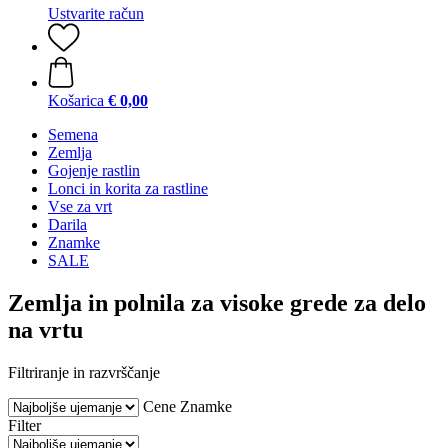
Ustvarite račun
Košarica
€ 0,00
Semena
Zemlja
Gojenje rastlin
Lonci in korita za rastline
Vse za vrt
Darila
Znamke
SALE
Zemlja in polnila za visoke grede za delo
na vrtu
Filtriranje in razvrščanje
Cene
Znamke
Filter