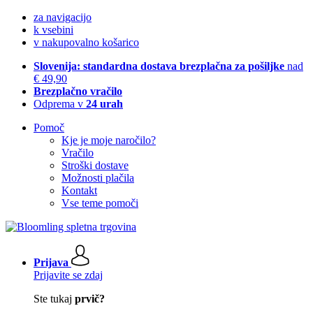
za navigacijo
k vsebini
v nakupovalno košarico
Slovenija: standardna dostava brezplačna za pošiljke
nad
€ 49,90
Brezplačno vračilo
Odprema v
24 urah
Pomoč
Kje je moje naročilo?
Vračilo
Stroški dostave
Možnosti plačila
Kontakt
Vse teme pomoči
Prijava
Prijavite se zdaj
Ste tukaj
prvič?