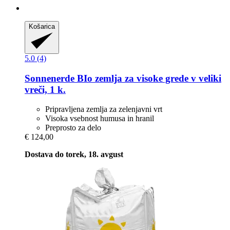
Košarica
5.0 (4)
Sonnenerde
BIo zemlja za visoke grede v veliki
vreči, 1 k.
Pripravljena zemlja za zelenjavni vrt
Visoka vsebnost humusa in hranil
Preprosto za delo
€ 124,00
Dostava do torek, 18. avgust