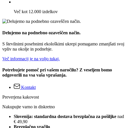
Več kot 12.000 izdelkov
Delujemo na podnebno ozaveščen način.
S številnimi posebnimi ekološkimi ukrepi pomagamo zmanjšati svoj
vpliv na okolje in podnebje.
Več informacij je na voljo tukaj.
Potrebujete pomoč pri vašem naročilu? Z veseljem bomo
odgovorili na vsa vaša vprašanja.
Kontakt
Preverjena kakovost
Nakupujte varno in diskretno
Slovenija: standardna dostava brezplačna za pošiljke
nad
€ 49,90
Brezplačno vračilo