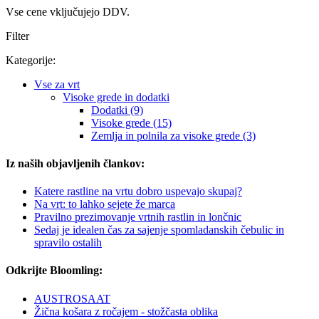
Vse cene vključujejo DDV.
Filter
Kategorije:
Vse za vrt
Visoke grede in dodatki
Dodatki (9)
Visoke grede (15)
Zemlja in polnila za visoke grede (3)
Iz naših objavljenih člankov:
Katere rastline na vrtu dobro uspevajo skupaj?
Na vrt: to lahko sejete že marca
Pravilno prezimovanje vrtnih rastlin in lončnic
Sedaj je idealen čas za sajenje spomladanskih čebulic in
spravilo ostalih
Odkrijte Bloomling:
AUSTROSAAT
Žična košara z ročajem - stožčasta oblika