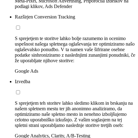
Meta-Pixel, Microsoft Advertising, Priporočila izdelkov na
podlagi klikov, Ads Defender
Razširjen Conversion Tracking
S sprejetjem te storitve lahko bolje razumemo in ocenimo
uspešnost našega spletnega oglaševanja ter optimiziramo našo
oglaševalsko ponudbo. V ta namen vaše šifrirane osebne
podatke sinhroniziramo z naslednjimi zunanjimi ponudniki, če
že uporabljate njihove storitve:
Google Ads
Izvedba
S sprejetjem teh storitev lahko sledimo klikom in brskanju na
našem spletnem mestu ter jih anonimno analiziramo, da
optimiziramo naše spletno mesto in nenehno izboljšujemo
celotno uporabniško izkušnjo. Z vašim soglasjem na tej
spletni strani uporabljamo naslednje storitve tretjih oseb:
Google Analytics, Clarity, A/B-Testing