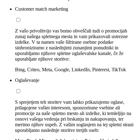
Customer match marketing
Z vašo privolitvijo vas bomo obveščali tudi o promocijah
zunaj našega spletnega mesta in vam prikazovali ustrezne
izdelke. V ta namen vaše šifrirane osebne podatke
sinhroniziramo z naslednjimi zunanjimi ponudniki in
uporabljamo njihove spletne oglaševalske kanale, če že
uporabljate njihove storitve:
Bing, Criteo, Meta, Google, LinkedIn, Pinterest, TikTok
Oglaševanje
S sprejetjem teh storitev vam lahko prikazujemo oglase,
prilagojene vašim interesom, sponzorirane vsebine ali
promocije za naše spletno mesto ali izdelke, ki temleljijo na
osnovi vašega vedenja pri brskanju in nakupovanju, ter
merimo njihov uspeh. Z vašim soglasjem na tej spletni strani
uporabljamo naslednje storitve tretjih oseb: