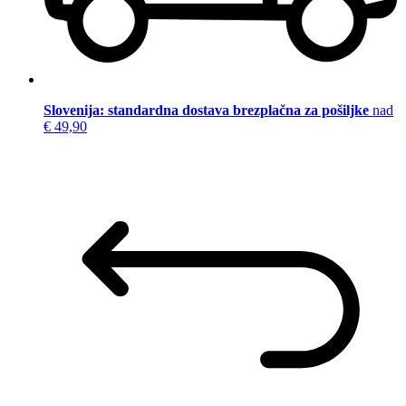
Slovenija: standardna dostava brezplačna za pošiljke
nad
€ 49,90