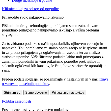
Druge niceshops trgovine
Kliknite tukaj za odstop od pogodbe
Prilagodite svojo nakupovalno izkušnjo
Piškotke in druge tehnologije uporabljamo samo zato, da vam
ponudimo prilagojeno nakupovalno izkušnjo z vašim osebnim
soglasjem.
Za to zbiramo podatke o naših uporabnikih, njihovem vedenju in
napravah. To uporabljamo za stalno optimizacijo naše spletne strani
in za prikaz prilagojenega oglaševanja in vsebine ter za analizo
statistike uporabe. Vaše šifrirane podatke lahko tudi primerjamo z
zunanjimi ponudniki in vam prikažemo ponudbe prek njihovih
spletnih oglaševalskih kanalov, le če njihove storitve že uporabljate
sami.
Preden podate soglasje, se pozanimajte v nastavitvah in v naši
izjavi
o varovanju osebnih podatkov
.
Strinjam se
Samo obvezno
Prilagajanje nastavitev
Politika zasebnosti
Posamezne nastavitve za varstvo podatkov