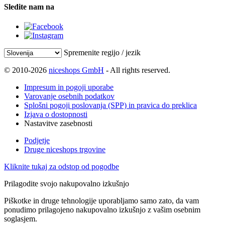
Sledite nam na
Spremenite regijo / jezik
© 2010-2026
niceshops GmbH
- All rights reserved.
Impresum in pogoji uporabe
Varovanje osebnih podatkov
Splošni pogoji poslovanja (SPP) in pravica do preklica
Izjava o dostopnosti
Nastavitve zasebnosti
Podjetje
Druge niceshops trgovine
Kliknite tukaj za odstop od pogodbe
Prilagodite svojo nakupovalno izkušnjo
Piškotke in druge tehnologije uporabljamo samo zato, da vam
ponudimo prilagojeno nakupovalno izkušnjo z vašim osebnim
soglasjem.