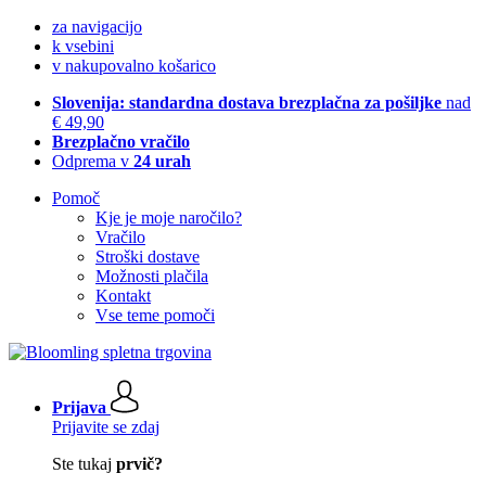
za navigacijo
k vsebini
v nakupovalno košarico
Slovenija: standardna dostava brezplačna za pošiljke
nad
€ 49,90
Brezplačno vračilo
Odprema v
24 urah
Pomoč
Kje je moje naročilo?
Vračilo
Stroški dostave
Možnosti plačila
Kontakt
Vse teme pomoči
Prijava
Prijavite se zdaj
Ste tukaj
prvič?