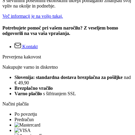
S številnimi posebnimi ekološkimi ukrepi pomagamo zmanjšati svoj
vpliv na okolje in podnebje.
Več informacij je na voljo tukaj.
Potrebujete pomoč pri vašem naročilu? Z veseljem bomo
odgovorili na vsa vaša vprašanja.
Kontakt
Preverjena kakovost
Nakupujte varno in diskretno
Slovenija: standardna dostava brezplačna za pošiljke
nad
€ 49,90
Brezplačno vračilo
Varno plačilo
s šifriranjem SSL
Načini plačila
Po povzetju
Predračun