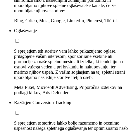
sinhroniziramo z naslednjimi zunanjimi ponudniki in
uporabljamo njihove spletne oglaševalske kanale, če že
uporabljate njihove storitve:
Bing, Criteo, Meta, Google, LinkedIn, Pinterest, TikTok
Oglaševanje
S sprejetjem teh storitev vam lahko prikazujemo oglase,
prilagojene vašim interesom, sponzorirane vsebine ali
promocije za naše spletno mesto ali izdelke, ki temleljijo na
osnovi vašega vedenja pri brskanju in nakupovanju, ter
merimo njihov uspeh. Z vašim soglasjem na tej spletni strani
uporabljamo naslednje storitve tretjih oseb:
Meta-Pixel, Microsoft Advertising, Priporočila izdelkov na
podlagi klikov, Ads Defender
Razširjen Conversion Tracking
S sprejetjem te storitve lahko bolje razumemo in ocenimo
uspešnost našega spletnega oglaševanja ter optimiziramo našo