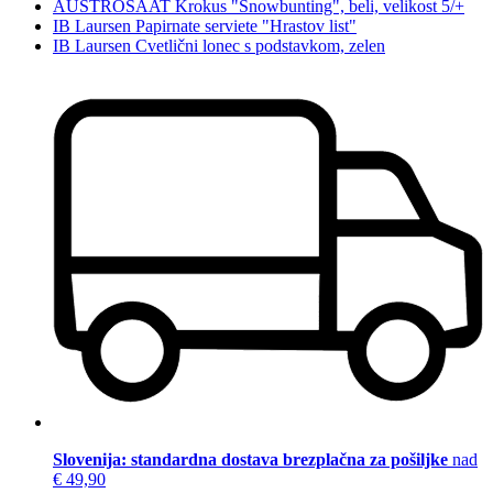
AUSTROSAAT Krokus "Snowbunting", beli, velikost 5/+
IB Laursen Papirnate serviete "Hrastov list"
IB Laursen Cvetlični lonec s podstavkom, zelen
Slovenija: standardna dostava brezplačna za pošiljke
nad
€ 49,90