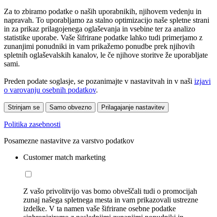
Za to zbiramo podatke o naših uporabnikih, njihovem vedenju in
napravah. To uporabljamo za stalno optimizacijo naše spletne strani
in za prikaz prilagojenega oglaševanja in vsebine ter za analizo
statistike uporabe. Vaše šifrirane podatke lahko tudi primerjamo z
zunanjimi ponudniki in vam prikažemo ponudbe prek njihovih
spletnih oglaševalskih kanalov, le če njihove storitve že uporabljate
sami.
Preden podate soglasje, se pozanimajte v nastavitvah in v naši
izjavi
o varovanju osebnih podatkov
.
Strinjam se
Samo obvezno
Prilagajanje nastavitev
Politika zasebnosti
Posamezne nastavitve za varstvo podatkov
Customer match marketing
Z vašo privolitvijo vas bomo obveščali tudi o promocijah
zunaj našega spletnega mesta in vam prikazovali ustrezne
izdelke. V ta namen vaše šifrirane osebne podatke