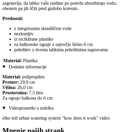
zagotavlja, da lahko vaše rastline po potrebi absorbirajo vodo,
obenem pa jih ščiti pred gnilobo korenin.
Prednosti:
z integriranim skladiščem vode
nezlomljiv
iz reciklirane plastike
za balkonske ograje z največjo širino 6 cm
pritrditev z dvema lahkima pritrdilnima napravama
Material:
Plastika
Dodatne informacije
Material:
polipropilen
Premer:
29,0 cm
Višina:
26,0 cm
Prostornina:
7,5 litra
Za ograjo balkona do 6 cm
Videoposnetki o izdelku
elho loft urban watering system "how does it work" video
Mnenje naših strank