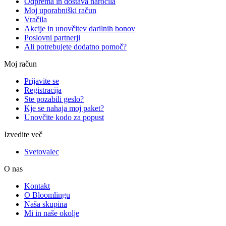
Odprema in dostava naročila
Moj uporabniški račun
Vračila
Akcije in unovčitev darilnih bonov
Poslovni partnerji
Ali potrebujete dodatno pomoč?
Moj račun
Prijavite se
Registracija
Ste pozabili geslo?
Kje se nahaja moj paket?
Unovčite kodo za popust
Izvedite več
Svetovalec
O nas
Kontakt
O Bloomlingu
Naša skupina
Mi in naše okolje