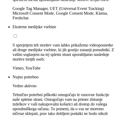
Google Tag Manager, UET (Universal Event Tracking)
Microsoft Consent Mode, Google Consent Mode, Klarna,
Freshchat
Eksterne medijske vsebine
S sprejetjem teh storitev vam lahko prikažemo videoposnetke
ali druge medijske vsebine, ki jih gostijo zunanji ponudniki. Z
vašim soglasjem na tej spletni strani uporabljamo naslednje
storitve tretjih oseb:
Vimeo, YouTube
Nujno potrebno
Vedno aktivno
Tehnično potrebni piškotki omogočajo le osnovne funkcije
naše spletne strani. Omogočajo vam na primer zbiranje
izdelkov v vaši nakupovalni košarici ali dostop do vašega
uporabniškega računa. To pomeni, da o vas ne moremo
ničesar sklepati, prav tako dobljeni podatki ne bodo nikoli