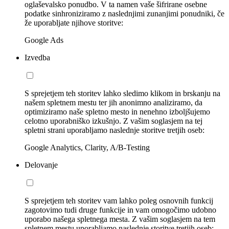
oglaševalsko ponudbo. V ta namen vaše šifrirane osebne
podatke sinhroniziramo z naslednjimi zunanjimi ponudniki, če
že uporabljate njihove storitve:
Google Ads
Izvedba
S sprejetjem teh storitev lahko sledimo klikom in brskanju na
našem spletnem mestu ter jih anonimno analiziramo, da
optimiziramo naše spletno mesto in nenehno izboljšujemo
celotno uporabniško izkušnjo. Z vašim soglasjem na tej
spletni strani uporabljamo naslednje storitve tretjih oseb:
Google Analytics, Clarity, A/B-Testing
Delovanje
S sprejetjem teh storitev vam lahko poleg osnovnih funkcij
zagotovimo tudi druge funkcije in vam omogočimo udobno
uporabo našega spletnega mesta. Z vašim soglasjem na tem
spletnem mestu uporabljamo naslednje storitve tretjih oseb: