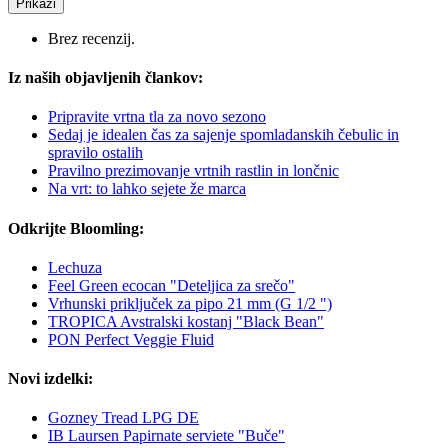
Prikaži
Brez recenzij.
Iz naših objavljenih člankov:
Pripravite vrtna tla za novo sezono
Sedaj je idealen čas za sajenje spomladanskih čebulic in
spravilo ostalih
Pravilno prezimovanje vrtnih rastlin in lončnic
Na vrt: to lahko sejete že marca
Odkrijte Bloomling:
Lechuza
Feel Green ecocan "Deteljica za srečo"
Vrhunski priključek za pipo 21 mm (G 1/2 ")
TROPICA Avstralski kostanj "Black Bean"
PON Perfect Veggie Fluid
Novi izdelki:
Gozney Tread LPG DE
IB Laursen Papirnate serviete "Buče"