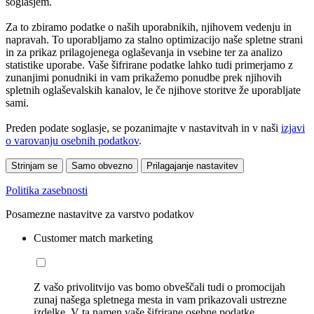
soglasjem.
Za to zbiramo podatke o naših uporabnikih, njihovem vedenju in
napravah. To uporabljamo za stalno optimizacijo naše spletne strani
in za prikaz prilagojenega oglaševanja in vsebine ter za analizo
statistike uporabe. Vaše šifrirane podatke lahko tudi primerjamo z
zunanjimi ponudniki in vam prikažemo ponudbe prek njihovih
spletnih oglaševalskih kanalov, le če njihove storitve že uporabljate
sami.
Preden podate soglasje, se pozanimajte v nastavitvah in v naši
izjavi
o varovanju osebnih podatkov
.
Strinjam se
Samo obvezno
Prilagajanje nastavitev
Politika zasebnosti
Posamezne nastavitve za varstvo podatkov
Customer match marketing
Z vašo privolitvijo vas bomo obveščali tudi o promocijah
zunaj našega spletnega mesta in vam prikazovali ustrezne
izdelke. V ta namen vaše šifrirane osebne podatke