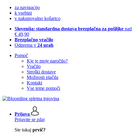
za navigacijo
k vsebini
v nakupovalno košarico
Slovenija: standardna dostava brezplačna za pošiljke
nad
€ 49,90
Brezplačno vračilo
Odprema v
24 urah
Pomoč
Kje je moje naročilo?
Vračilo
Stroški dostave
Možnosti plačila
Kontakt
Vse teme pomoči
Prijava
Prijavite se zdaj
Ste tukaj
prvič?