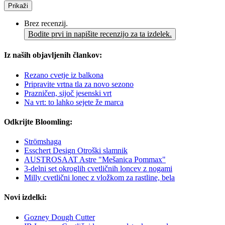
Prikaži
Brez recenzij.
Bodite prvi in napišite recenzijo za ta izdelek.
Iz naših objavljenih člankov:
Rezano cvetje iz balkona
Pripravite vrtna tla za novo sezono
Prazničen, sijoč jesenski vrt
Na vrt: to lahko sejete že marca
Odkrijte Bloomling:
Strömshaga
Esschert Design Otroški slamnik
AUSTROSAAT Astre "Mešanica Pommax"
3-delni set okroglih cvetličnih loncev z nogami
Milly cvetlični lonec z vložkom za rastline, bela
Novi izdelki:
Gozney Dough Cutter