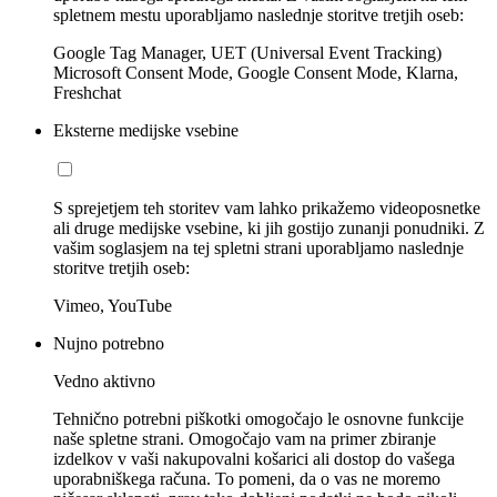
spletnem mestu uporabljamo naslednje storitve tretjih oseb:
Google Tag Manager, UET (Universal Event Tracking)
Microsoft Consent Mode, Google Consent Mode, Klarna,
Freshchat
Eksterne medijske vsebine
S sprejetjem teh storitev vam lahko prikažemo videoposnetke
ali druge medijske vsebine, ki jih gostijo zunanji ponudniki. Z
vašim soglasjem na tej spletni strani uporabljamo naslednje
storitve tretjih oseb:
Vimeo, YouTube
Nujno potrebno
Vedno aktivno
Tehnično potrebni piškotki omogočajo le osnovne funkcije
naše spletne strani. Omogočajo vam na primer zbiranje
izdelkov v vaši nakupovalni košarici ali dostop do vašega
uporabniškega računa. To pomeni, da o vas ne moremo