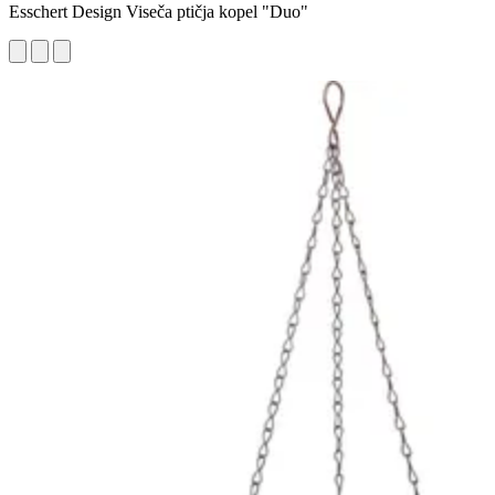
Esschert Design Viseča ptičja kopel "Duo"