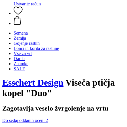
Ustvarite račun
Semena
Zemlja
Gojenje rastlin
Lonci in korita za rastline
Vse za vrt
Darila
Znamke
SALE
Esschert Design
Viseča ptičja
kopel "Duo"
Zagotavlja veselo žvrgolenje na vrtu
Do sedaj oddanih ocen: 2