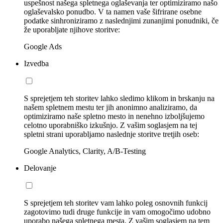
uspešnost našega spletnega oglaševanja ter optimiziramo našo
oglaševalsko ponudbo. V ta namen vaše šifrirane osebne
podatke sinhroniziramo z naslednjimi zunanjimi ponudniki, če
že uporabljate njihove storitve:
Google Ads
Izvedba
S sprejetjem teh storitev lahko sledimo klikom in brskanju na
našem spletnem mestu ter jih anonimno analiziramo, da
optimiziramo naše spletno mesto in nenehno izboljšujemo
celotno uporabniško izkušnjo. Z vašim soglasjem na tej
spletni strani uporabljamo naslednje storitve tretjih oseb:
Google Analytics, Clarity, A/B-Testing
Delovanje
S sprejetjem teh storitev vam lahko poleg osnovnih funkcij
zagotovimo tudi druge funkcije in vam omogočimo udobno
uporabo našega spletnega mesta. Z vašim soglasjem na tem