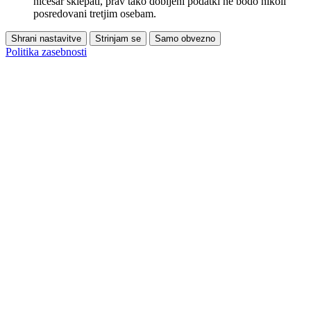
ničesar sklepati, prav tako dobljeni podatki ne bodo nikoli
posredovani tretjim osebam.
Shrani nastavitve
Strinjam se
Samo obvezno
Politika zasebnosti