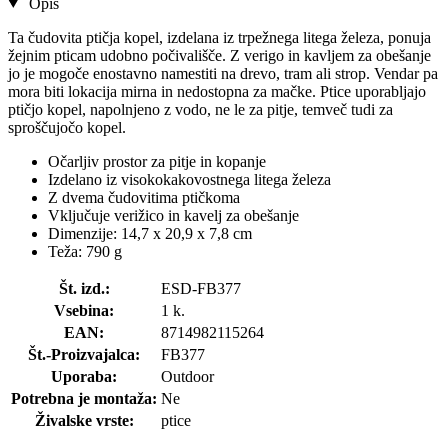
Opis
Ta čudovita ptičja kopel, izdelana iz trpežnega litega železa, ponuja
žejnim pticam udobno počivališče. Z verigo in kavljem za obešanje
jo je mogoče enostavno namestiti na drevo, tram ali strop. Vendar pa
mora biti lokacija mirna in nedostopna za mačke. Ptice uporabljajo
ptičjo kopel, napolnjeno z vodo, ne le za pitje, temveč tudi za
sproščujočo kopel.
Očarljiv prostor za pitje in kopanje
Izdelano iz visokokakovostnega litega železa
Z dvema čudovitima ptičkoma
Vključuje verižico in kavelj za obešanje
Dimenzije:
14,7 x 20,9 x 7,8 cm
Teža: 790 g
Št. izd.:
ESD-FB377
Vsebina:
1 k.
EAN:
8714982115264
Št.-Proizvajalca:
FB377
Uporaba:
Outdoor
Potrebna je montaža:
Ne
Živalske vrste:
ptice