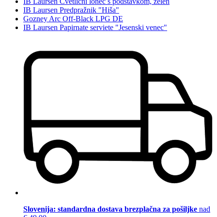
IB Laursen Cvetlični lonec s podstavkom, zelen
IB Laursen Predpražnik "Hiša"
Gozney Arc Off-Black LPG DE
IB Laursen Papirnate serviete "Jesenski venec"
Slovenija: standardna dostava brezplačna za pošiljke
nad