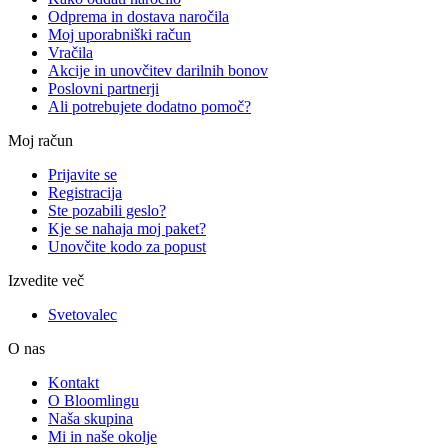
Odprema in dostava naročila
Moj uporabniški račun
Vračila
Akcije in unovčitev darilnih bonov
Poslovni partnerji
Ali potrebujete dodatno pomoč?
Moj račun
Prijavite se
Registracija
Ste pozabili geslo?
Kje se nahaja moj paket?
Unovčite kodo za popust
Izvedite več
Svetovalec
O nas
Kontakt
O Bloomlingu
Naša skupina
Mi in naše okolje