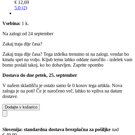
€ 12,69
5.0 (2)
Vsebina:
1 k.
Na zalogi od 24 september
Zakaj traja dlje časa?
Zakaj traja dlje časa?
Tega izdelka trenutno ni na zalogi, vendar bo
kmalu spet na voljo. Kljub temu lahko oddate naročilo - izdelek vam
bomo poslali takoj, ko bo dobavljen.
Zaprite opombo
Dostava do dne petek, 25. september
V našem skladišču je ostalo samo še 0 kosov tega artikla. Nova
zaloga je na poti! Če je naročeno več, lahko to vpliva na datum
dostave.
Dodajte v košarico
Slovenija: standardna dostava brezplačna za pošiljke
nad
€ 49,90