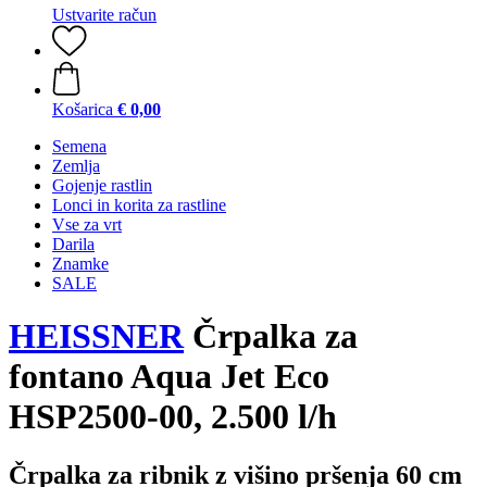
Ustvarite račun
Košarica
€ 0,00
Semena
Zemlja
Gojenje rastlin
Lonci in korita za rastline
Vse za vrt
Darila
Znamke
SALE
HEISSNER
Črpalka za
fontano Aqua Jet Eco
HSP2500-00, 2.500 l/h
Črpalka za ribnik z višino pršenja 60 cm