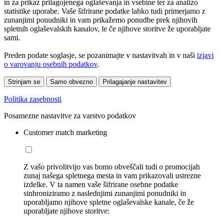
in za prikaz prilagojenega oglaševanja in vsebine ter za analizo
statistike uporabe. Vaše šifrirane podatke lahko tudi primerjamo z
zunanjimi ponudniki in vam prikažemo ponudbe prek njihovih
spletnih oglaševalskih kanalov, le če njihove storitve že uporabljate
sami.
Preden podate soglasje, se pozanimajte v nastavitvah in v naši
izjavi
o varovanju osebnih podatkov
.
Strinjam se
Samo obvezno
Prilagajanje nastavitev
Politika zasebnosti
Posamezne nastavitve za varstvo podatkov
Customer match marketing
Z vašo privolitvijo vas bomo obveščali tudi o promocijah
zunaj našega spletnega mesta in vam prikazovali ustrezne
izdelke. V ta namen vaše šifrirane osebne podatke
sinhroniziramo z naslednjimi zunanjimi ponudniki in
uporabljamo njihove spletne oglaševalske kanale, če že
uporabljate njihove storitve: