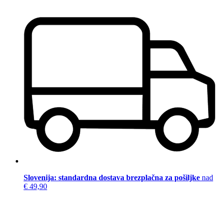
Slovenija: standardna dostava brezplačna za pošiljke
nad
€ 49,90