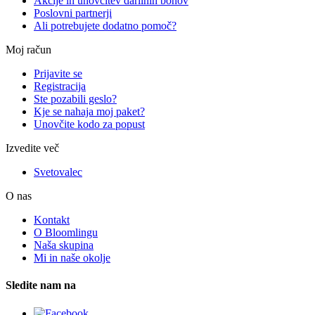
Akcije in unovčitev darilnih bonov
Poslovni partnerji
Ali potrebujete dodatno pomoč?
Moj račun
Prijavite se
Registracija
Ste pozabili geslo?
Kje se nahaja moj paket?
Unovčite kodo za popust
Izvedite več
Svetovalec
O nas
Kontakt
O Bloomlingu
Naša skupina
Mi in naše okolje
Sledite nam na