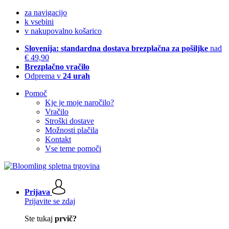
za navigacijo
k vsebini
v nakupovalno košarico
Slovenija: standardna dostava brezplačna za pošiljke
nad
€ 49,90
Brezplačno vračilo
Odprema v
24 urah
Pomoč
Kje je moje naročilo?
Vračilo
Stroški dostave
Možnosti plačila
Kontakt
Vse teme pomoči
Prijava
Prijavite se zdaj
Ste tukaj
prvič?