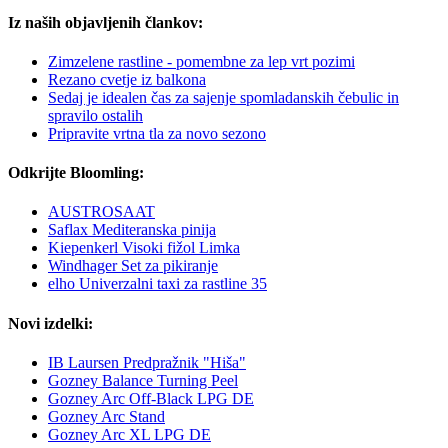
Iz naših objavljenih člankov:
Zimzelene rastline - pomembne za lep vrt pozimi
Rezano cvetje iz balkona
Sedaj je idealen čas za sajenje spomladanskih čebulic in
spravilo ostalih
Pripravite vrtna tla za novo sezono
Odkrijte Bloomling:
AUSTROSAAT
Saflax Mediteranska pinija
Kiepenkerl Visoki fižol Limka
Windhager Set za pikiranje
elho Univerzalni taxi za rastline 35
Novi izdelki:
IB Laursen Predpražnik "Hiša"
Gozney Balance Turning Peel
Gozney Arc Off-Black LPG DE
Gozney Arc Stand
Gozney Arc XL LPG DE