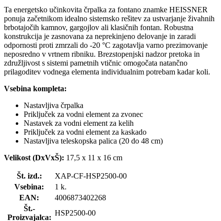
Ta energetsko učinkovita črpalka za fontano znamke HEISSNER
ponuja začetnikom idealno sistemsko rešitev za ustvarjanje živahnih
brbotajočih kamnov, gargojlov ali klasičnih fontan. Robustna
konstrukcija je zasnovana za neprekinjeno delovanje in zaradi
odpornosti proti zmrzali do -20 °C zagotavlja varno prezimovanje
neposredno v vrtnem ribniku. Brezstopenjski nadzor pretoka in
združljivost s sistemi pametnih vtičnic omogočata natančno
prilagoditev vodnega elementa individualnim potrebam kadar koli.
Vsebina kompleta:
Nastavljiva črpalka
Priključek za vodni element za zvonec
Nastavek za vodni element za kelih
Priključek za vodni element za kaskado
Nastavljiva teleskopska palica (20 do 48 cm)
Velikost (DxVxŠ):
17,5 x 11 x 16 cm
Št. izd.:
XAP-CF-HSP2500-00
Vsebina:
1 k.
EAN:
4006873402268
Št.-
HSP2500-00
Proizvajalca: