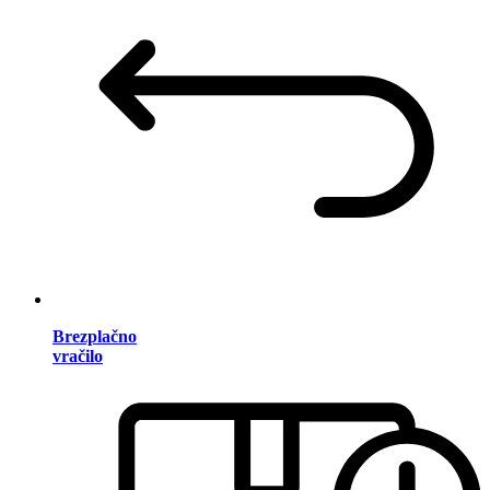
Brezplačno
vračilo