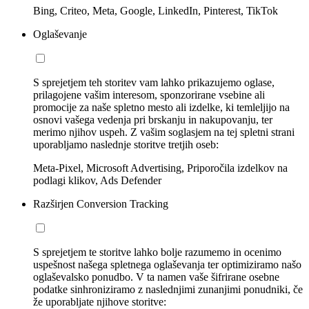
Bing, Criteo, Meta, Google, LinkedIn, Pinterest, TikTok
Oglaševanje
S sprejetjem teh storitev vam lahko prikazujemo oglase,
prilagojene vašim interesom, sponzorirane vsebine ali
promocije za naše spletno mesto ali izdelke, ki temleljijo na
osnovi vašega vedenja pri brskanju in nakupovanju, ter
merimo njihov uspeh. Z vašim soglasjem na tej spletni strani
uporabljamo naslednje storitve tretjih oseb:
Meta-Pixel, Microsoft Advertising, Priporočila izdelkov na
podlagi klikov, Ads Defender
Razširjen Conversion Tracking
S sprejetjem te storitve lahko bolje razumemo in ocenimo
uspešnost našega spletnega oglaševanja ter optimiziramo našo
oglaševalsko ponudbo. V ta namen vaše šifrirane osebne
podatke sinhroniziramo z naslednjimi zunanjimi ponudniki, če
že uporabljate njihove storitve: