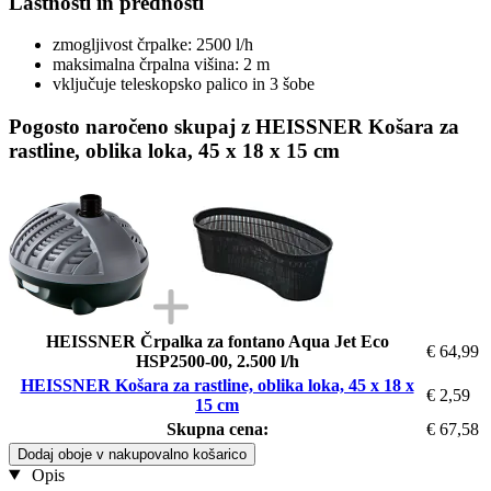
Lastnosti in prednosti
zmogljivost črpalke: 2500 l/h
maksimalna črpalna višina: 2 m
vključuje teleskopsko palico in 3 šobe
Pogosto naročeno skupaj z HEISSNER Košara za
rastline, oblika loka, 45 x 18 x 15 cm
HEISSNER Črpalka za fontano Aqua Jet Eco
€ 64,99
HSP2500-00, 2.500 l/h
HEISSNER Košara za rastline, oblika loka, 45 x 18 x
€ 2,59
15 cm
Skupna cena:
€ 67,58
Dodaj oboje v nakupovalno košarico
Opis