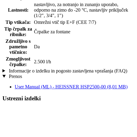
nastavljivo, za notranjo in zunanjo uporabo,
Lastnosti:
odporno na zimo do -20 °C, nastavljiv priključek
(1/2", 3/4", 1")
Tip vtikača:
Omrežni vtič tip E+F (CEE 7/7)
Tip črpalk za
Črpalke za fontane
ribnike:
Združljivo s
pametno
Da
vtičnico:
Zmogljivost
2.500 l/h
črpalke:
Informacije o izdelku in pogosto zastavljena vprašanja (FAQ)
Prenos
User Manual (ML) - HEISSNER HSP2500-00
(8,01 MB)
Ustrezni izdelki