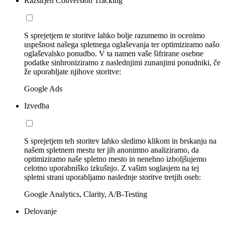
Razširjen Conversion Tracking
S sprejetjem te storitve lahko bolje razumemo in ocenimo
uspešnost našega spletnega oglaševanja ter optimiziramo našo
oglaševalsko ponudbo. V ta namen vaše šifrirane osebne
podatke sinhroniziramo z naslednjimi zunanjimi ponudniki, če
že uporabljate njihove storitve:
Google Ads
Izvedba
S sprejetjem teh storitev lahko sledimo klikom in brskanju na
našem spletnem mestu ter jih anonimno analiziramo, da
optimiziramo naše spletno mesto in nenehno izboljšujemo
celotno uporabniško izkušnjo. Z vašim soglasjem na tej
spletni strani uporabljamo naslednje storitve tretjih oseb:
Google Analytics, Clarity, A/B-Testing
Delovanje