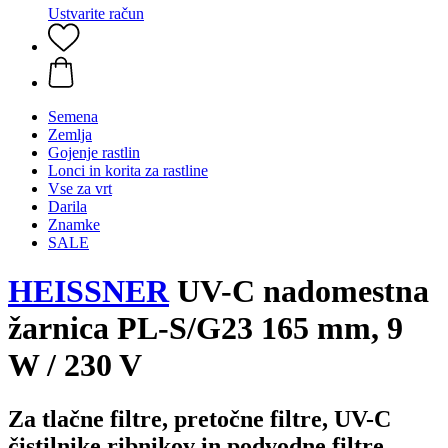
Ustvarite račun
Semena
Zemlja
Gojenje rastlin
Lonci in korita za rastline
Vse za vrt
Darila
Znamke
SALE
HEISSNER
UV-C nadomestna
žarnica PL-S/G23 165 mm, 9
W / 230 V
Za tlačne filtre, pretočne filtre, UV-C
čistilnike ribnikov in podvodne filtre