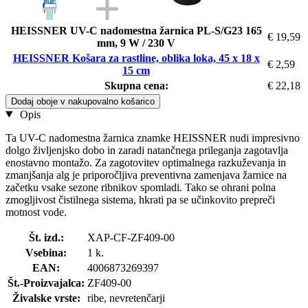
HEISSNER UV-C nadomestna žarnica PL-S/G23 165
€ 19,59
mm, 9 W / 230 V
HEISSNER Košara za rastline, oblika loka, 45 x 18 x
€ 2,59
15 cm
Skupna cena:
€ 22,18
Dodaj oboje v nakupovalno košarico
Opis
Ta UV-C nadomestna žarnica znamke HEISSNER nudi impresivno
dolgo življenjsko dobo in zaradi natančnega prileganja zagotavlja
enostavno montažo. Za zagotovitev optimalnega razkuževanja in
zmanjšanja alg je priporočljiva preventivna zamenjava žarnice na
začetku vsake sezone ribnikov spomladi. Tako se ohrani polna
zmogljivost čistilnega sistema, hkrati pa se učinkovito prepreči
motnost vode.
Št. izd.:
XAP-CF-ZF409-00
Vsebina:
1 k.
EAN:
4006873269397
Št.-Proizvajalca:
ZF409-00
Živalske vrste:
ribe, nevretenčarji