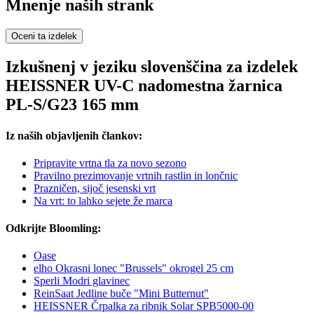
Mnenje naših strank
Oceni ta izdelek
Izkušnenj v jeziku slovenščina za izdelek
HEISSNER UV-C nadomestna žarnica
PL-S/G23 165 mm
Iz naših objavljenih člankov:
Pripravite vrtna tla za novo sezono
Pravilno prezimovanje vrtnih rastlin in lončnic
Prazničen, sijoč jesenski vrt
Na vrt: to lahko sejete že marca
Odkrijte Bloomling:
Oase
elho Okrasni lonec "Brussels" okrogel 25 cm
Sperli Modri glavinec
ReinSaat Jedline buče "Mini Butternut"
HEISSNER Črpalka za ribnik Solar SPB5000-00