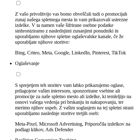
Z vašo privolitvijo vas bomo obveščali tudi o promocijah
zunaj našega spletnega mesta in vam prikazovali ustrezne
izdelke. V ta namen vaše šifrirane osebne podatke
sinhroniziramo z naslednjimi zunanjimi ponudniki in
uporabljamo njihove spletne oglaševalske kanale, če že
uporabljate njihove storitve:
Bing, Criteo, Meta, Google, LinkedIn, Pinterest, TikTok
Oglaševanje
S sprejetjem teh storitev vam lahko prikazujemo oglase,
prilagojene vašim interesom, sponzorirane vsebine ali
promocije za naše spletno mesto ali izdelke, ki temleljijo na
osnovi vašega vedenja pri brskanju in nakupovanju, ter
merimo njihov uspeh. Z vašim soglasjem na tej spletni strani
uporabljamo naslednje storitve tretjih oseb:
Meta-Pixel, Microsoft Advertising, Priporočila izdelkov na
podlagi klikov, Ads Defender