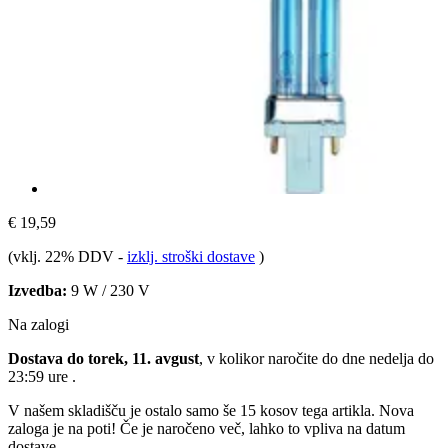
€ 19,59
(vklj. 22% DDV
-
izklj. stroški dostave
)
Izvedba:
9 W / 230 V
Na zalogi
Dostava do torek, 11. avgust
, v kolikor naročite do dne
nedelja do
23:59 ure
.
V našem skladišču je ostalo samo še 15 kosov tega artikla. Nova
zaloga je na poti! Če je naročeno več, lahko to vpliva na datum
dostave.