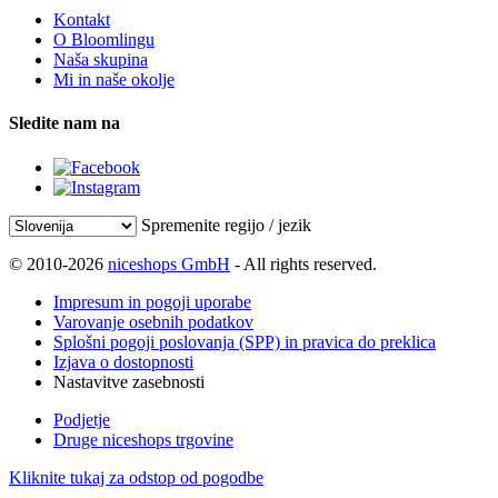
Kontakt
O Bloomlingu
Naša skupina
Mi in naše okolje
Sledite nam na
Spremenite regijo / jezik
© 2010-2026
niceshops GmbH
- All rights reserved.
Impresum in pogoji uporabe
Varovanje osebnih podatkov
Splošni pogoji poslovanja (SPP) in pravica do preklica
Izjava o dostopnosti
Nastavitve zasebnosti
Podjetje
Druge niceshops trgovine
Kliknite tukaj za odstop od pogodbe