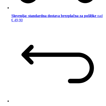
Slovenija: standardna dostava brezplačna za pošiljke
nad
€ 49,90