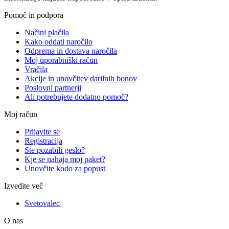
Pomoč in podpora
Načini plačila
Kako oddati naročilo
Odprema in dostava naročila
Moj uporabniški račun
Vračila
Akcije in unovčitev darilnih bonov
Poslovni partnerji
Ali potrebujete dodatno pomoč?
Moj račun
Prijavite se
Registracija
Ste pozabili geslo?
Kje se nahaja moj paket?
Unovčite kodo za popust
Izvedite več
Svetovalec
O nas