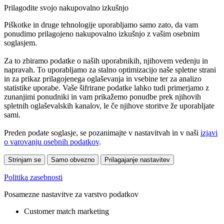
Prilagodite svojo nakupovalno izkušnjo
Piškotke in druge tehnologije uporabljamo samo zato, da vam
ponudimo prilagojeno nakupovalno izkušnjo z vašim osebnim
soglasjem.
Za to zbiramo podatke o naših uporabnikih, njihovem vedenju in
napravah. To uporabljamo za stalno optimizacijo naše spletne strani
in za prikaz prilagojenega oglaševanja in vsebine ter za analizo
statistike uporabe. Vaše šifrirane podatke lahko tudi primerjamo z
zunanjimi ponudniki in vam prikažemo ponudbe prek njihovih
spletnih oglaševalskih kanalov, le če njihove storitve že uporabljate
sami.
Preden podate soglasje, se pozanimajte v nastavitvah in v naši
izjavi
o varovanju osebnih podatkov
.
Strinjam se
Samo obvezno
Prilagajanje nastavitev
Politika zasebnosti
Posamezne nastavitve za varstvo podatkov
Customer match marketing