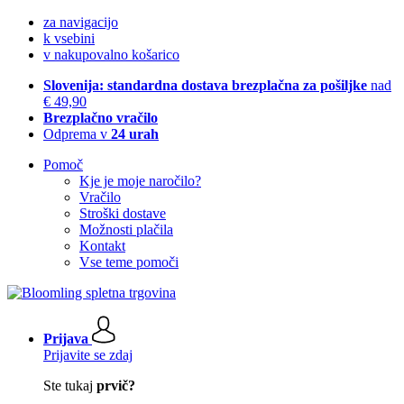
za navigacijo
k vsebini
v nakupovalno košarico
Slovenija: standardna dostava brezplačna za pošiljke
nad
€ 49,90
Brezplačno vračilo
Odprema v
24 urah
Pomoč
Kje je moje naročilo?
Vračilo
Stroški dostave
Možnosti plačila
Kontakt
Vse teme pomoči
Prijava
Prijavite se zdaj
Ste tukaj
prvič?