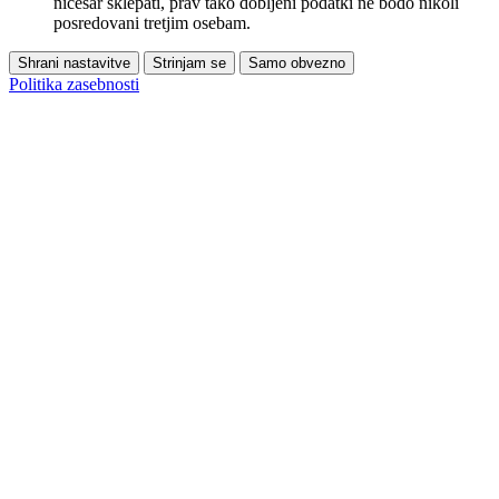
ničesar sklepati, prav tako dobljeni podatki ne bodo nikoli
posredovani tretjim osebam.
Shrani nastavitve
Strinjam se
Samo obvezno
Politika zasebnosti