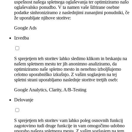
uspešnost našega spletnega oglaševanja ter optimiziramo našo
oglaševalsko ponudbo. V ta namen vaše šifrirane osebne
podatke sinhroniziramo z naslednjimi zunanjimi ponudniki, če
že uporabljate njihove storitve:
Google Ads
Izvedba
S sprejetjem teh storitev lahko sledimo klikom in brskanju na
našem spletnem mestu ter jih anonimno analiziramo, da
optimiziramo naše spletno mesto in nenehno izboljšujemo
celotno uporabniško izkušnjo. Z vašim soglasjem na tej
spletni strani uporabljamo naslednje storitve tretjih oseb:
Google Analytics, Clarity, A/B-Testing
Delovanje
S sprejetjem teh storitev vam lahko poleg osnovnih funkcij
zagotovimo tudi druge funkcije in vam omogočimo udobno
uporabo našega spletnega mesta. Z vašim soglasjem na tem