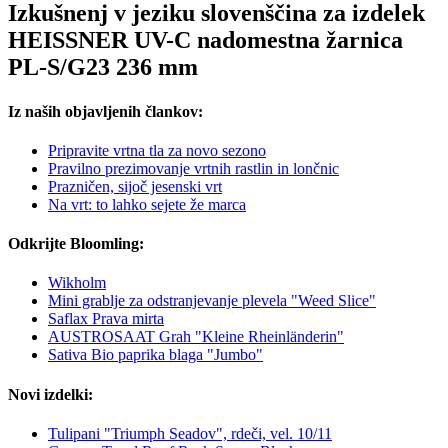
Izkušnenj v jeziku slovenščina za izdelek
HEISSNER UV-C nadomestna žarnica
PL-S/G23 236 mm
Iz naših objavljenih člankov:
Pripravite vrtna tla za novo sezono
Pravilno prezimovanje vrtnih rastlin in lončnic
Prazničen, sijoč jesenski vrt
Na vrt: to lahko sejete že marca
Odkrijte Bloomling:
Wikholm
Mini grablje za odstranjevanje plevela "Weed Slice"
Saflax Prava mirta
AUSTROSAAT Grah "Kleine Rheinländerin"
Sativa Bio paprika blaga "Jumbo"
Novi izdelki:
Tulipani "Triumph Seadov", rdeči, vel. 10/11