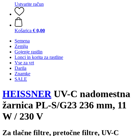
Ustvarite račun
Košarica
€ 0,00
Semena
Zemlja
Gojenje rastlin
Lonci in korita za rastline
Vse za vrt
Darila
Znamke
SALE
HEISSNER
UV-C nadomestna
žarnica PL-S/G23 236 mm, 11
W / 230 V
Za tlačne filtre, pretočne filtre, UV-C