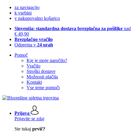
za navigacijo
k vsebini
v nakupovalno košarico
Slovenija: standardna dostava brezplačna za pošiljke
nad
€ 49,90
Brezplačno vračilo
Odprema v
24 urah
Pomoč
Kje je moje naročilo?
Vračilo
Stroški dostave
Možnosti plačila
Kontakt
Vse teme pomoči
Prijava
Prijavite se zdaj
Ste tukaj
prvič?