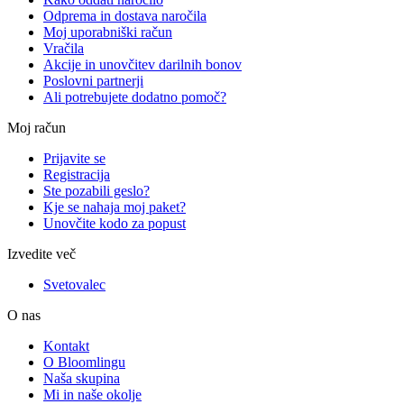
Odprema in dostava naročila
Moj uporabniški račun
Vračila
Akcije in unovčitev darilnih bonov
Poslovni partnerji
Ali potrebujete dodatno pomoč?
Moj račun
Prijavite se
Registracija
Ste pozabili geslo?
Kje se nahaja moj paket?
Unovčite kodo za popust
Izvedite več
Svetovalec
O nas
Kontakt
O Bloomlingu
Naša skupina
Mi in naše okolje