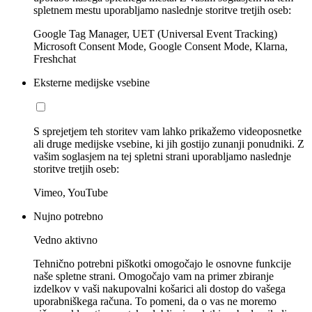
spletnem mestu uporabljamo naslednje storitve tretjih oseb:
Google Tag Manager, UET (Universal Event Tracking)
Microsoft Consent Mode, Google Consent Mode, Klarna,
Freshchat
Eksterne medijske vsebine
S sprejetjem teh storitev vam lahko prikažemo videoposnetke
ali druge medijske vsebine, ki jih gostijo zunanji ponudniki. Z
vašim soglasjem na tej spletni strani uporabljamo naslednje
storitve tretjih oseb:
Vimeo, YouTube
Nujno potrebno
Vedno aktivno
Tehnično potrebni piškotki omogočajo le osnovne funkcije
naše spletne strani. Omogočajo vam na primer zbiranje
izdelkov v vaši nakupovalni košarici ali dostop do vašega
uporabniškega računa. To pomeni, da o vas ne moremo