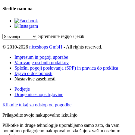
Sledite nam na
Spremenite regijo / jezik
© 2010-2026
niceshops GmbH
- All rights reserved.
Impresum in pogoji uporabe
Varovanje osebnih podatkov
Splošni pogoji poslovanja (SPP) in pravica do preklica
Izjava o dostopnosti
Nastavitve zasebnosti
Podjetje
Druge niceshops trgovine
Kliknite tukaj za odstop od pogodbe
Prilagodite svojo nakupovalno izkušnjo
Piškotke in druge tehnologije uporabljamo samo zato, da vam
ponudimo prilagojeno nakupovalno izkušnjo z vašim osebnim