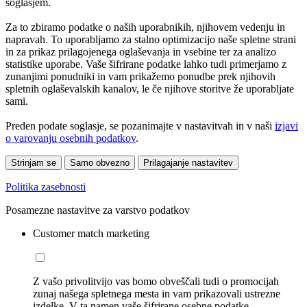
soglasjem.
Za to zbiramo podatke o naših uporabnikih, njihovem vedenju in
napravah. To uporabljamo za stalno optimizacijo naše spletne strani
in za prikaz prilagojenega oglaševanja in vsebine ter za analizo
statistike uporabe. Vaše šifrirane podatke lahko tudi primerjamo z
zunanjimi ponudniki in vam prikažemo ponudbe prek njihovih
spletnih oglaševalskih kanalov, le če njihove storitve že uporabljate
sami.
Preden podate soglasje, se pozanimajte v nastavitvah in v naši
izjavi
o varovanju osebnih podatkov
.
Strinjam se
Samo obvezno
Prilagajanje nastavitev
Politika zasebnosti
Posamezne nastavitve za varstvo podatkov
Customer match marketing
Z vašo privolitvijo vas bomo obveščali tudi o promocijah
zunaj našega spletnega mesta in vam prikazovali ustrezne
izdelke. V ta namen vaše šifrirane osebne podatke