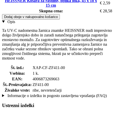
HEISSNER Košara za rastline, oblika loka, 45 x 18 x
€ 2,59
15 cm
Skupna cena:
€ 28,58
Dodaj oboje v nakupovalno košarico
Opis
Ta UV-C nadomestna žarnica znamke HEISSNER nudi impresivno
dolgo življenjsko dobo in zaradi natančnega prileganja zagotavlja
enostavno montažo. Za zagotovitev optimalnega razkuževanja in
zmanjšanja alg je priporočljiva preventivna zamenjava žarnice na
začetku vsake sezone ribnikov spomladi. Tako se ohrani polna
zmogljivost čistilnega sistema, hkrati pa se učinkovito prepreči
motnost vode.
Št. izd.:
XAP-CF-ZF411-00
Vsebina:
1 k.
EAN:
4006873269663
Št.-Proizvajalca:
ZF411-00
Živalske vrste:
ribe, nevretenčarji
Informacije o izdelku in pogosto zastavljena vprašanja (FAQ)
Ustrezni izdelki