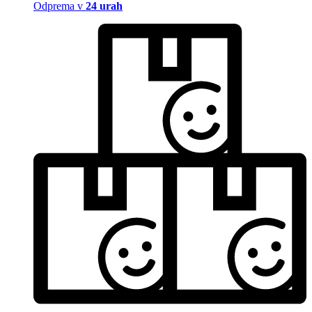
Odprema v
24 urah