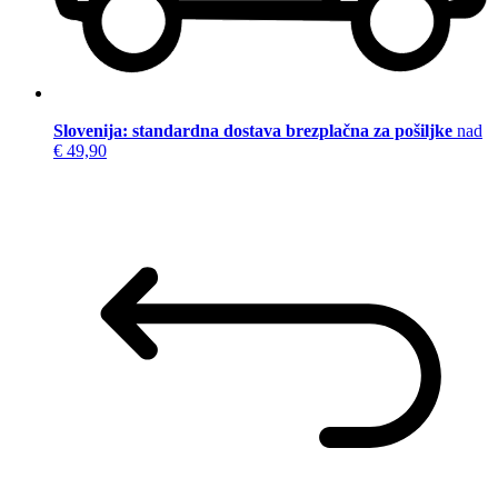
Slovenija: standardna dostava brezplačna za pošiljke
nad
€ 49,90