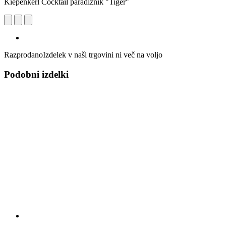
Kiepenkerl Cocktail paradižnik "Tiger"
Razprodano
Izdelek v naši trgovini ni več na voljo
Podobni izdelki