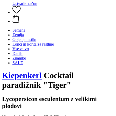
Ustvarite račun
Semena
Zemlja
Gojenje rastlin
Lonci in korita za rastline
Vse za vrt
Darila
Znamke
SALE
Kiepenkerl
Cocktail
paradižnik "Tiger"
Lycopersicon esculentum z velikimi
plodovi