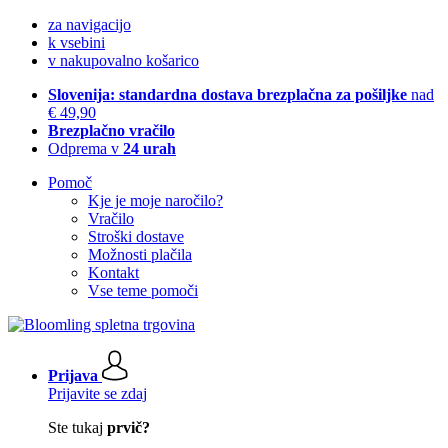
za navigacijo
k vsebini
v nakupovalno košarico
Slovenija: standardna dostava brezplačna za pošiljke
nad
€ 49,90
Brezplačno vračilo
Odprema v
24 urah
Pomoč
Kje je moje naročilo?
Vračilo
Stroški dostave
Možnosti plačila
Kontakt
Vse teme pomoči
Prijava
Prijavite se zdaj
Ste tukaj
prvič?