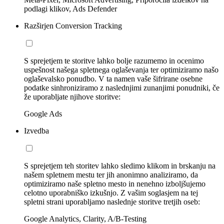
podlagi klikov, Ads Defender
Razširjen Conversion Tracking
S sprejetjem te storitve lahko bolje razumemo in ocenimo
uspešnost našega spletnega oglaševanja ter optimiziramo našo
oglaševalsko ponudbo. V ta namen vaše šifrirane osebne
podatke sinhroniziramo z naslednjimi zunanjimi ponudniki, če
že uporabljate njihove storitve:
Google Ads
Izvedba
S sprejetjem teh storitev lahko sledimo klikom in brskanju na
našem spletnem mestu ter jih anonimno analiziramo, da
optimiziramo naše spletno mesto in nenehno izboljšujemo
celotno uporabniško izkušnjo. Z vašim soglasjem na tej
spletni strani uporabljamo naslednje storitve tretjih oseb:
Google Analytics, Clarity, A/B-Testing