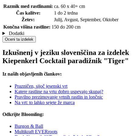
Razmik med rastlinami:
ca. 60 x 40+ cm
Čas kalitve:
1 do 2 tedna
Žetev:
Julij, Avgust, September, Oktober
Končna višina rastline:
150 do 200 cm
Dodatki
Oceni ta izdelek
Izkušnenj v jeziku slovenščina za izdelek
Kiepenkerl Cocktail paradižnik "Tiger"
Iz naših objavljenih člankov:
Prazničen, sijoč jesenski vrt
Katere rastline na vrtu dobro uspevajo skupaj?
Pravilno prezimovanje vrtnih rastlin in lončnic
Na vrt: to lahko sejete že marca
Odkrijte Bloomling:
Burgon & Ball
Multikraft EVERroots