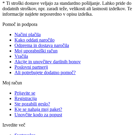
* Ti stroški dostave veljajo za standardno pošiljanje. Lahko pride do
dodatnih stroškov, npr. zaradi teže, velikosti ali lastnosti izdelkov. Te
informacije najdete neposredno v opisu izdelka.
Pomoč in podpora
Načini plačila
Kako oddati naročilo
Odprema in dostava naročila
Moj uporabniški račun
Vračila
Akcije in unovčitev darilnih bonov
Poslovni partnerji
Ali potrebujete dodatno pomoč?
Moj račun
Prijavite se
Registracija
Ste pozabili geslo?
Kje se nahaja moj paket?
Unovčite kodo za popust
Izvedite več