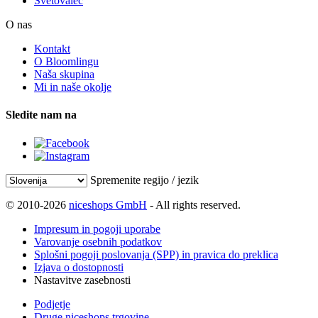
Svetovalec
O nas
Kontakt
O Bloomlingu
Naša skupina
Mi in naše okolje
Sledite nam na
Spremenite regijo / jezik
© 2010-2026
niceshops GmbH
- All rights reserved.
Impresum in pogoji uporabe
Varovanje osebnih podatkov
Splošni pogoji poslovanja (SPP) in pravica do preklica
Izjava o dostopnosti
Nastavitve zasebnosti
Podjetje
Druge niceshops trgovine