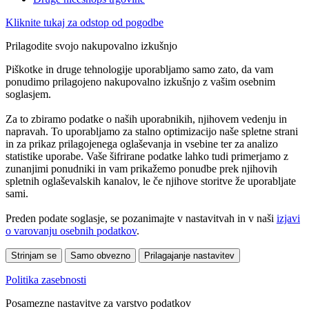
Kliknite tukaj za odstop od pogodbe
Prilagodite svojo nakupovalno izkušnjo
Piškotke in druge tehnologije uporabljamo samo zato, da vam
ponudimo prilagojeno nakupovalno izkušnjo z vašim osebnim
soglasjem.
Za to zbiramo podatke o naših uporabnikih, njihovem vedenju in
napravah. To uporabljamo za stalno optimizacijo naše spletne strani
in za prikaz prilagojenega oglaševanja in vsebine ter za analizo
statistike uporabe. Vaše šifrirane podatke lahko tudi primerjamo z
zunanjimi ponudniki in vam prikažemo ponudbe prek njihovih
spletnih oglaševalskih kanalov, le če njihove storitve že uporabljate
sami.
Preden podate soglasje, se pozanimajte v nastavitvah in v naši
izjavi
o varovanju osebnih podatkov
.
Strinjam se
Samo obvezno
Prilagajanje nastavitev
Politika zasebnosti
Posamezne nastavitve za varstvo podatkov