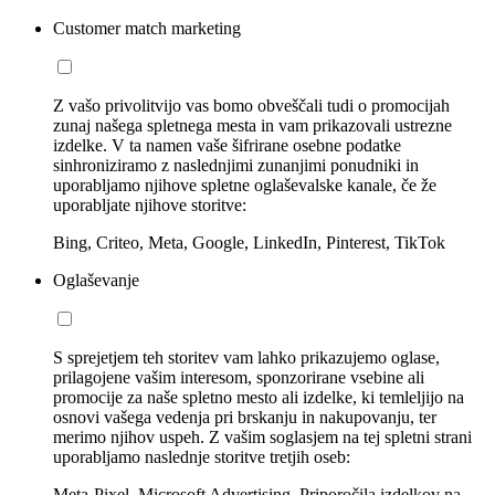
Customer match marketing
Z vašo privolitvijo vas bomo obveščali tudi o promocijah
zunaj našega spletnega mesta in vam prikazovali ustrezne
izdelke. V ta namen vaše šifrirane osebne podatke
sinhroniziramo z naslednjimi zunanjimi ponudniki in
uporabljamo njihove spletne oglaševalske kanale, če že
uporabljate njihove storitve:
Bing, Criteo, Meta, Google, LinkedIn, Pinterest, TikTok
Oglaševanje
S sprejetjem teh storitev vam lahko prikazujemo oglase,
prilagojene vašim interesom, sponzorirane vsebine ali
promocije za naše spletno mesto ali izdelke, ki temleljijo na
osnovi vašega vedenja pri brskanju in nakupovanju, ter
merimo njihov uspeh. Z vašim soglasjem na tej spletni strani
uporabljamo naslednje storitve tretjih oseb:
Meta-Pixel, Microsoft Advertising, Priporočila izdelkov na