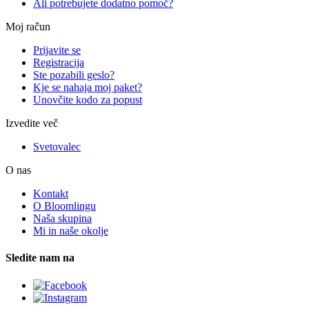
Ali potrebujete dodatno pomoč?
Moj račun
Prijavite se
Registracija
Ste pozabili geslo?
Kje se nahaja moj paket?
Unovčite kodo za popust
Izvedite več
Svetovalec
O nas
Kontakt
O Bloomlingu
Naša skupina
Mi in naše okolje
Sledite nam na