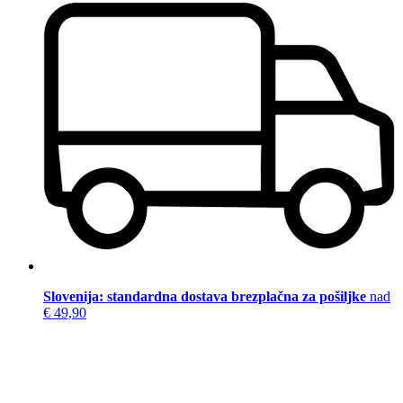
Slovenija: standardna dostava brezplačna za pošiljke
nad
€ 49,90