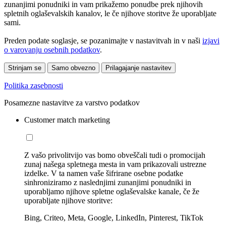
zunanjimi ponudniki in vam prikažemo ponudbe prek njihovih
spletnih oglaševalskih kanalov, le če njihove storitve že uporabljate
sami.
Preden podate soglasje, se pozanimajte v nastavitvah in v naši
izjavi
o varovanju osebnih podatkov
.
Strinjam se
Samo obvezno
Prilagajanje nastavitev
Politika zasebnosti
Posamezne nastavitve za varstvo podatkov
Customer match marketing
Z vašo privolitvijo vas bomo obveščali tudi o promocijah
zunaj našega spletnega mesta in vam prikazovali ustrezne
izdelke. V ta namen vaše šifrirane osebne podatke
sinhroniziramo z naslednjimi zunanjimi ponudniki in
uporabljamo njihove spletne oglaševalske kanale, če že
uporabljate njihove storitve:
Bing, Criteo, Meta, Google, LinkedIn, Pinterest, TikTok