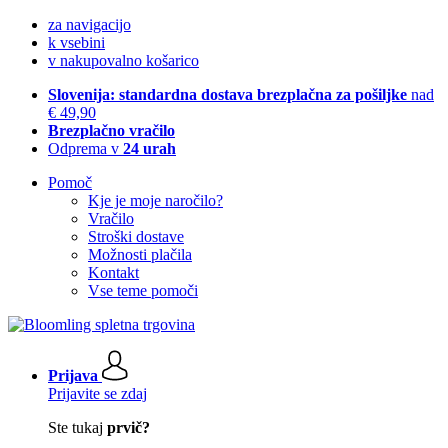
za navigacijo
k vsebini
v nakupovalno košarico
Slovenija: standardna dostava brezplačna za pošiljke
nad
€ 49,90
Brezplačno vračilo
Odprema v
24 urah
Pomoč
Kje je moje naročilo?
Vračilo
Stroški dostave
Možnosti plačila
Kontakt
Vse teme pomoči
Prijava
Prijavite se zdaj
Ste tukaj
prvič?