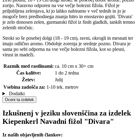
zorijo. Naravno odporen na vse večje bolezni fižola. Fižol je
priljubljena zelenjava, ki jo lahko nabiramo v več tednih in jo je
mogoče brez predhodnega znanja hitro in enostavno gojiti. 'Divara'
je zelo donosen zelen, gurmanski fižol iz finih gladkih, tankih temno
zelenih stročnic.
Stroki so še posebej dolgi (18 - 19 cm), ravni, okrogli in mesnati ter
imajo odlično aromo. Obdobje zorenja je srednje pozno. Divara je
sama po sebi odporna na vse večje bolezni fižola, kot so plesni,
virusi in madeži.
Razmik med rastlinami:
ca. 10 cm x 30+ cm
Čas kalitve:
1 do 2 tedna
Žetev:
Julij
Vsebina zadošča za:
1-10 tek. metrov
Dodatki
Oceni ta izdelek
Izkušnenj v jeziku slovenščina za izdelek
Kiepenkerl Navadni fižol "Divara"
Iz naših objavljenih člankov: