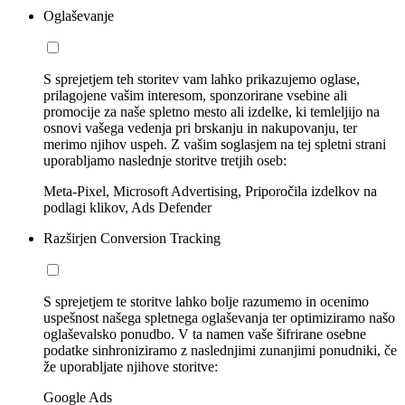
Oglaševanje
S sprejetjem teh storitev vam lahko prikazujemo oglase,
prilagojene vašim interesom, sponzorirane vsebine ali
promocije za naše spletno mesto ali izdelke, ki temleljijo na
osnovi vašega vedenja pri brskanju in nakupovanju, ter
merimo njihov uspeh. Z vašim soglasjem na tej spletni strani
uporabljamo naslednje storitve tretjih oseb:
Meta-Pixel, Microsoft Advertising, Priporočila izdelkov na
podlagi klikov, Ads Defender
Razširjen Conversion Tracking
S sprejetjem te storitve lahko bolje razumemo in ocenimo
uspešnost našega spletnega oglaševanja ter optimiziramo našo
oglaševalsko ponudbo. V ta namen vaše šifrirane osebne
podatke sinhroniziramo z naslednjimi zunanjimi ponudniki, če
že uporabljate njihove storitve:
Google Ads