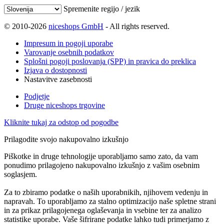
Spremenite regijo / jezik
© 2010-2026
niceshops GmbH
- All rights reserved.
Impresum in pogoji uporabe
Varovanje osebnih podatkov
Splošni pogoji poslovanja (SPP) in pravica do preklica
Izjava o dostopnosti
Nastavitve zasebnosti
Podjetje
Druge niceshops trgovine
Kliknite tukaj za odstop od pogodbe
Prilagodite svojo nakupovalno izkušnjo
Piškotke in druge tehnologije uporabljamo samo zato, da vam
ponudimo prilagojeno nakupovalno izkušnjo z vašim osebnim
soglasjem.
Za to zbiramo podatke o naših uporabnikih, njihovem vedenju in
napravah. To uporabljamo za stalno optimizacijo naše spletne strani
in za prikaz prilagojenega oglaševanja in vsebine ter za analizo
statistike uporabe. Vaše šifrirane podatke lahko tudi primerjamo z