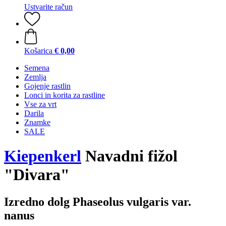
Ustvarite račun
Košarica
€ 0,00
Semena
Zemlja
Gojenje rastlin
Lonci in korita za rastline
Vse za vrt
Darila
Znamke
SALE
Kiepenkerl
Navadni fižol
"Divara"
Izredno dolg Phaseolus vulgaris var.
nanus