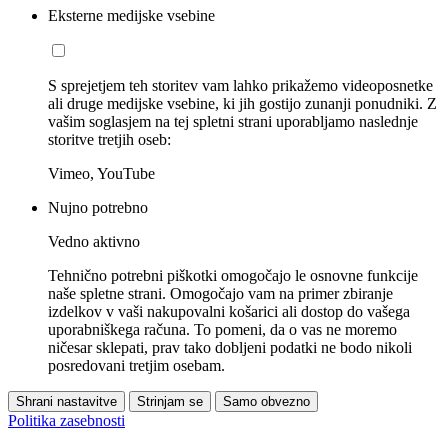
Eksterne medijske vsebine
S sprejetjem teh storitev vam lahko prikažemo videoposnetke
ali druge medijske vsebine, ki jih gostijo zunanji ponudniki. Z
vašim soglasjem na tej spletni strani uporabljamo naslednje
storitve tretjih oseb:
Vimeo, YouTube
Nujno potrebno
Vedno aktivno
Tehnično potrebni piškotki omogočajo le osnovne funkcije
naše spletne strani. Omogočajo vam na primer zbiranje
izdelkov v vaši nakupovalni košarici ali dostop do vašega
uporabniškega računa. To pomeni, da o vas ne moremo
ničesar sklepati, prav tako dobljeni podatki ne bodo nikoli
posredovani tretjim osebam.
Shrani nastavitve
Strinjam se
Samo obvezno
Politika zasebnosti