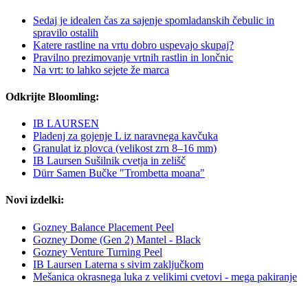
Sedaj je idealen čas za sajenje spomladanskih čebulic in
spravilo ostalih
Katere rastline na vrtu dobro uspevajo skupaj?
Pravilno prezimovanje vrtnih rastlin in lončnic
Na vrt: to lahko sejete že marca
Odkrijte Bloomling:
IB LAURSEN
Pladenj za gojenje L iz naravnega kavčuka
Granulat iz plovca (velikost zrn 8–16 mm)
IB Laursen Sušilnik cvetja in zelišč
Dürr Samen Bučke "Trombetta moana"
Novi izdelki:
Gozney Balance Placement Peel
Gozney Dome (Gen 2) Mantel - Black
Gozney Venture Turning Peel
IB Laursen Laterna s sivim zaključkom
Mešanica okrasnega luka z velikimi cvetovi - mega pakiranje