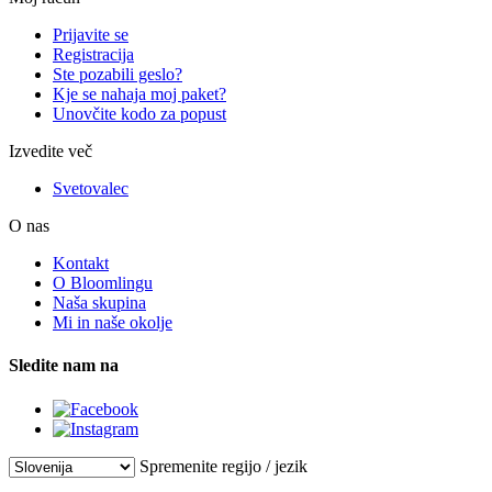
Prijavite se
Registracija
Ste pozabili geslo?
Kje se nahaja moj paket?
Unovčite kodo za popust
Izvedite več
Svetovalec
O nas
Kontakt
O Bloomlingu
Naša skupina
Mi in naše okolje
Sledite nam na
Spremenite regijo / jezik