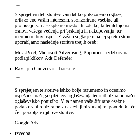
S sprejetjem teh storitev vam lahko prikazujemo oglase,
prilagojene vašim interesom, sponzorirane vsebine ali
promocije za naše spletno mesto ali izdelke, ki temleljijo na
osnovi vašega vedenja pri brskanju in nakupovanju, ter
merimo njihov uspeh. Z vašim soglasjem na tej spletni strani
uporabljamo naslednje storitve tretjih oseb:
Meta-Pixel, Microsoft Advertising, Priporočila izdelkov na
podlagi klikov, Ads Defender
Razširjen Conversion Tracking
S sprejetjem te storitve lahko bolje razumemo in ocenimo
uspešnost našega spletnega oglaševanja ter optimiziramo našo
oglaševalsko ponudbo. V ta namen vaše šifrirane osebne
podatke sinhroniziramo z naslednjimi zunanjimi ponudniki, če
že uporabljate njihove storitve:
Google Ads
Izvedba