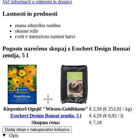
Več informacij o odpremi in dostavi
Lastnosti in prednosti
znana zdravilna rastlina
okusne rože
cveti v intenzivno rumeni barvi
Pogosto naročeno skupaj z Esschert Design Bonsai
zemlja, 5 l
Kiepenkerl Ognjič "Wiesen-Goldblume"
€ 2,59
(€ 253,92 / kg)
Esschert Design Bonsai zemlja, 5 l
€ 4,59
(€ 0,92 / l)
Skupna cena:
€ 7,18
Dodaj oboje v nakupovalno košarico
Opis