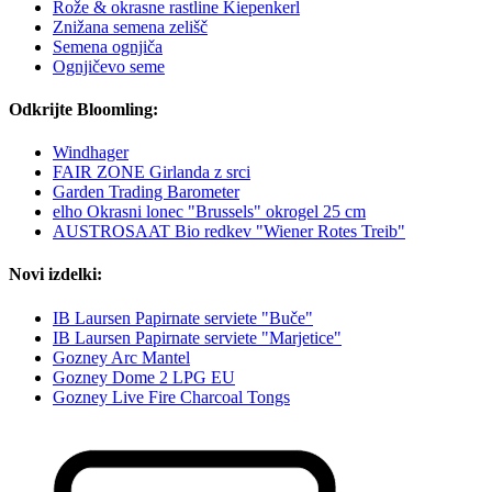
Rože & okrasne rastline Kiepenkerl
Znižana semena zelišč
Semena ognjiča
Ognjičevo seme
Odkrijte Bloomling:
Windhager
FAIR ZONE Girlanda z srci
Garden Trading Barometer
elho Okrasni lonec "Brussels" okrogel 25 cm
AUSTROSAAT Bio redkev "Wiener Rotes Treib"
Novi izdelki:
IB Laursen Papirnate serviete "Buče"
IB Laursen Papirnate serviete "Marjetice"
Gozney Arc Mantel
Gozney Dome 2 LPG EU
Gozney Live Fire Charcoal Tongs