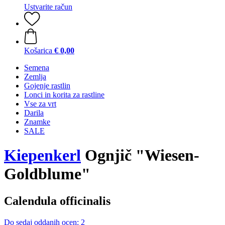
Ustvarite račun
Košarica
€ 0,00
Semena
Zemlja
Gojenje rastlin
Lonci in korita za rastline
Vse za vrt
Darila
Znamke
SALE
Kiepenkerl
Ognjič "Wiesen-
Goldblume"
Calendula officinalis
Do sedaj oddanih ocen: 2