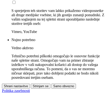
S sprejetjem teh storitev vam lahko prikažemo videoposnetke
ali druge medijske vsebine, ki jih gostijo zunanji ponudniki. Z
vašim soglasjem na tej spletni strani uporabljamo naslednje
storitve tretjih oseb:
Vimeo, YouTube
Nujno potrebno
Vedno aktivno
Tehnično potrebni piškotki omogočajo le osnovne funkcije
naše spletne strani. Omogočajo vam na primer zbiranje
izdelkov v vaši nakupovalni košarici ali dostop do vašega
uporabniškega računa. To pomeni, da o vas ne moremo
ničesar sklepati, prav tako dobljeni podatki ne bodo nikoli
posredovani tretjim osebam.
Shrani nastavitve
Strinjam se
Samo obvezno
Politika zasebnosti