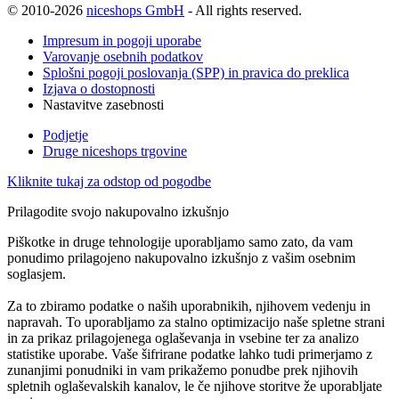
© 2010-2026
niceshops GmbH
- All rights reserved.
Impresum in pogoji uporabe
Varovanje osebnih podatkov
Splošni pogoji poslovanja (SPP) in pravica do preklica
Izjava o dostopnosti
Nastavitve zasebnosti
Podjetje
Druge niceshops trgovine
Kliknite tukaj za odstop od pogodbe
Prilagodite svojo nakupovalno izkušnjo
Piškotke in druge tehnologije uporabljamo samo zato, da vam
ponudimo prilagojeno nakupovalno izkušnjo z vašim osebnim
soglasjem.
Za to zbiramo podatke o naših uporabnikih, njihovem vedenju in
napravah. To uporabljamo za stalno optimizacijo naše spletne strani
in za prikaz prilagojenega oglaševanja in vsebine ter za analizo
statistike uporabe. Vaše šifrirane podatke lahko tudi primerjamo z
zunanjimi ponudniki in vam prikažemo ponudbe prek njihovih
spletnih oglaševalskih kanalov, le če njihove storitve že uporabljate