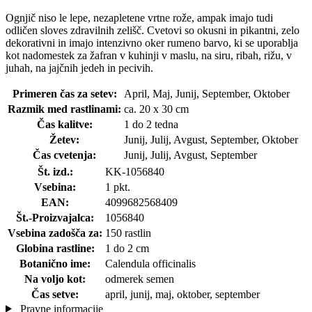
Ognjič niso le lepe, nezapletene vrtne rože, ampak imajo tudi
odličen sloves zdravilnih zelišč. Cvetovi so okusni in pikantni, zelo
dekorativni in imajo intenzivno oker rumeno barvo, ki se uporablja
kot nadomestek za žafran v kuhinji v maslu, na siru, ribah, rižu, v
juhah, na jajčnih jedeh in pecivih.
Primeren čas za setev:
April, Maj, Junij, September, Oktober
Razmik med rastlinami:
ca. 20 x 30 cm
Čas kalitve:
1 do 2 tedna
Žetev:
Junij, Julij, Avgust, September, Oktober
Čas cvetenja:
Junij, Julij, Avgust, September
Št. izd.:
KK-1056840
Vsebina:
1 pkt.
EAN:
4099682568409
Št.-Proizvajalca:
1056840
Vsebina zadošča za:
150 rastlin
Globina rastline:
1 do 2 cm
Botanično ime:
Calendula officinalis
Na voljo kot:
odmerek semen
Čas setve:
april, junij, maj, oktober, september
Pravne informacije