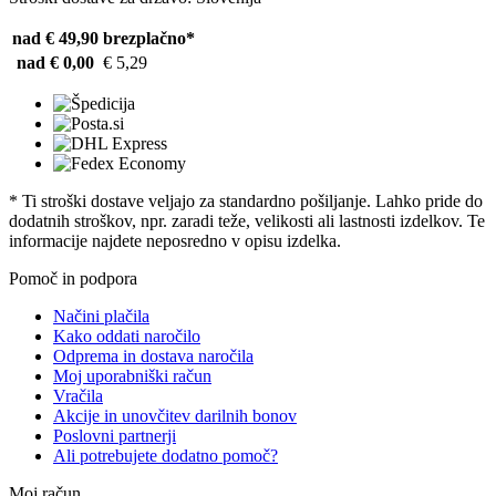
nad € 49,90
brezplačno*
nad € 0,00
€ 5,29
* Ti stroški dostave veljajo za standardno pošiljanje. Lahko pride do
dodatnih stroškov, npr. zaradi teže, velikosti ali lastnosti izdelkov. Te
informacije najdete neposredno v opisu izdelka.
Pomoč in podpora
Načini plačila
Kako oddati naročilo
Odprema in dostava naročila
Moj uporabniški račun
Vračila
Akcije in unovčitev darilnih bonov
Poslovni partnerji
Ali potrebujete dodatno pomoč?
Moj račun