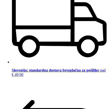
Slovenija: standardna dostava brezplačna za pošiljke
nad
€ 49,90