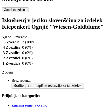
Oceni ta izdelek
Izkušnenj v jeziku slovenščina za izdelek
Kiepenkerl Ognjič "Wiesen-Goldblume"
5,0
od 5 zvezdic
5 Zvezdic
2
(100%)
4 Zvezdice
0
(0%)
3 Zvezdice
0
(0%)
2 Zvezdici
0
(0%)
1 Zvezdica
0
(0%)
2
oceni
Brez recenzij.
Bodite prvi in napišite recenzijo za ta izdelek.
Priljubljene kategorije:
Znižana semena cvetlic