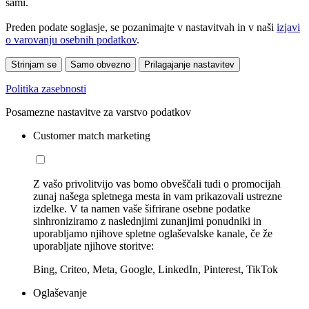
sami.
Preden podate soglasje, se pozanimajte v nastavitvah in v naši
izjavi
o varovanju osebnih podatkov
.
Strinjam se
Samo obvezno
Prilagajanje nastavitev
Politika zasebnosti
Posamezne nastavitve za varstvo podatkov
Customer match marketing
Z vašo privolitvijo vas bomo obveščali tudi o promocijah
zunaj našega spletnega mesta in vam prikazovali ustrezne
izdelke. V ta namen vaše šifrirane osebne podatke
sinhroniziramo z naslednjimi zunanjimi ponudniki in
uporabljamo njihove spletne oglaševalske kanale, če že
uporabljate njihove storitve:
Bing, Criteo, Meta, Google, LinkedIn, Pinterest, TikTok
Oglaševanje