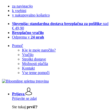
za navigacijo
k vsebini
v nakupovalno košarico
Slovenija: standardna dostava brezplačna za pošiljke
nad
€ 49,90
Brezplačno vračilo
Odprema v
24 urah
Pomoč
Kje je moje naročilo?
Vračilo
Stroški dostave
Možnosti plačila
Kontakt
Vse teme pomoči
Prijava
Prijavite se zdaj
Ste tukaj
prvič?