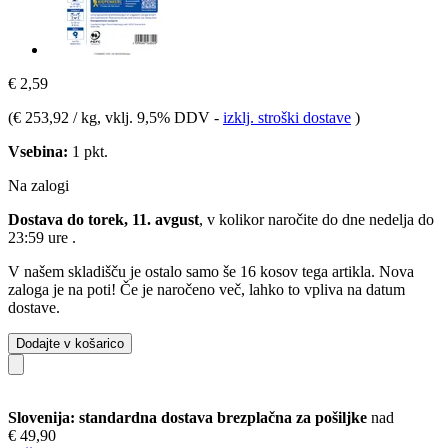
€ 2,59
(
€ 253,92 / kg
, vklj. 9,5% DDV
-
izklj. stroški dostave
)
Vsebina:
1 pkt.
Na zalogi
Dostava do torek, 11. avgust
, v kolikor naročite do dne
nedelja do
23:59 ure
.
V našem skladišču je ostalo samo še 16 kosov tega artikla. Nova
zaloga je na poti! Če je naročeno več, lahko to vpliva na datum
dostave.
Dodajte v košarico
Slovenija: standardna dostava brezplačna za pošiljke
nad
€ 49,90