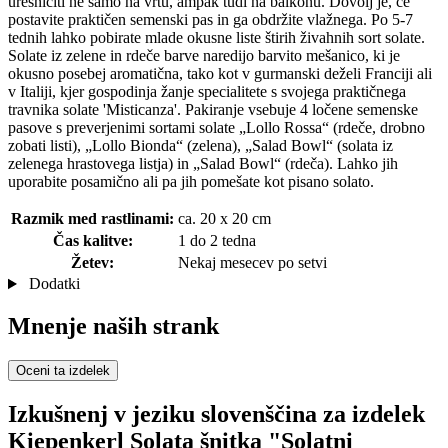
uresničiti ne samo na vrtu, ampak tudi na balkonu. Dovolj je, če
postavite praktičen semenski pas in ga obdržite vlažnega. Po 5-7
tednih lahko pobirate mlade okusne liste štirih živahnih sort solate.
Solate iz zelene in rdeče barve naredijo barvito mešanico, ki je
okusno posebej aromatična, tako kot v gurmanski deželi Franciji ali
v Italiji, kjer gospodinja žanje specialitete s svojega praktičnega
travnika solate 'Misticanza'. Pakiranje vsebuje 4 ločene semenske
pasove s preverjenimi sortami solate „Lollo Rossa“ (rdeče, drobno
zobati listi), „Lollo Bionda“ (zelena), „Salad Bowl“ (solata iz
zelenega hrastovega listja) in „Salad Bowl“ (rdeča). Lahko jih
uporabite posamično ali pa jih pomešate kot pisano solato.
Razmik med rastlinami:
ca. 20 x 20 cm
Čas kalitve:
1 do 2 tedna
Žetev:
Nekaj mesecev po setvi
Dodatki
Mnenje naših strank
Oceni ta izdelek
Izkušnenj v jeziku slovenščina za izdelek
Kiepenkerl Solata šnitka "Solatni