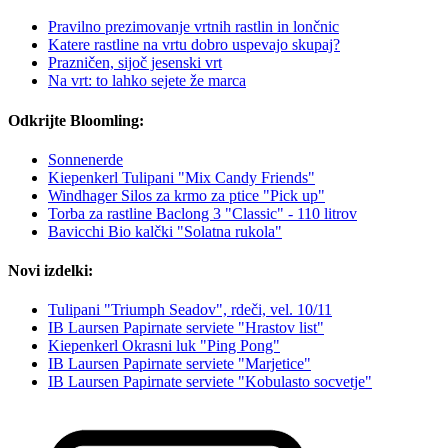
Pravilno prezimovanje vrtnih rastlin in lončnic
Katere rastline na vrtu dobro uspevajo skupaj?
Prazničen, sijoč jesenski vrt
Na vrt: to lahko sejete že marca
Odkrijte Bloomling:
Sonnenerde
Kiepenkerl Tulipani "Mix Candy Friends"
Windhager Silos za krmo za ptice "Pick up"
Torba za rastline Baclong 3 "Classic" - 110 litrov
Bavicchi Bio kalčki "Solatna rukola"
Novi izdelki:
Tulipani "Triumph Seadov", rdeči, vel. 10/11
IB Laursen Papirnate serviete "Hrastov list"
Kiepenkerl Okrasni luk "Ping Pong"
IB Laursen Papirnate serviete "Marjetice"
IB Laursen Papirnate serviete "Kobulasto socvetje"