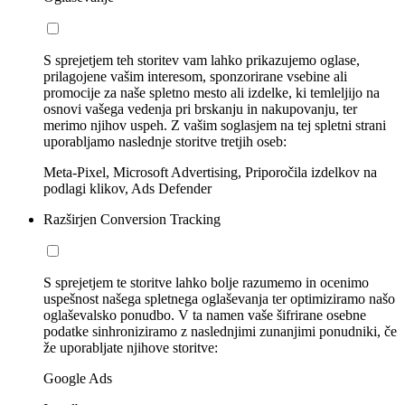
S sprejetjem teh storitev vam lahko prikazujemo oglase,
prilagojene vašim interesom, sponzorirane vsebine ali
promocije za naše spletno mesto ali izdelke, ki temleljijo na
osnovi vašega vedenja pri brskanju in nakupovanju, ter
merimo njihov uspeh. Z vašim soglasjem na tej spletni strani
uporabljamo naslednje storitve tretjih oseb:
Meta-Pixel, Microsoft Advertising, Priporočila izdelkov na
podlagi klikov, Ads Defender
Razširjen Conversion Tracking
S sprejetjem te storitve lahko bolje razumemo in ocenimo
uspešnost našega spletnega oglaševanja ter optimiziramo našo
oglaševalsko ponudbo. V ta namen vaše šifrirane osebne
podatke sinhroniziramo z naslednjimi zunanjimi ponudniki, če
že uporabljate njihove storitve:
Google Ads