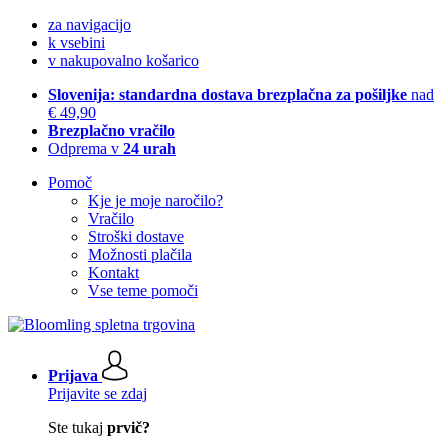
za navigacijo
k vsebini
v nakupovalno košarico
Slovenija: standardna dostava brezplačna za pošiljke
nad
€ 49,90
Brezplačno vračilo
Odprema v
24 urah
Pomoč
Kje je moje naročilo?
Vračilo
Stroški dostave
Možnosti plačila
Kontakt
Vse teme pomoči
Prijava
Prijavite se zdaj
Ste tukaj
prvič?