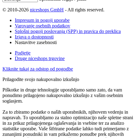
© 2010-2026
niceshops GmbH
- All rights reserved.
Impresum in pogoji uporabe
Varovanje osebnih podatkov
Splošni pogoji poslovanja (SPP) in pravica do preklica
Izjava o dostopnosti
Nastavitve zasebnosti
Podjetje
Druge niceshops trgovine
Kliknite tukaj za odstop od pogodbe
Prilagodite svojo nakupovalno izkušnjo
Piškotke in druge tehnologije uporabljamo samo zato, da vam
ponudimo prilagojeno nakupovalno izkušnjo z vašim osebnim
soglasjem.
Za to zbiramo podatke o naših uporabnikih, njihovem vedenju in
napravah. To uporabljamo za stalno optimizacijo naše spletne strani
in za prikaz prilagojenega oglaševanja in vsebine ter za analizo
statistike uporabe. Vaše šifrirane podatke lahko tudi primerjamo z
zunanjimi ponudniki in vam prikažemo ponudbe prek njihovih