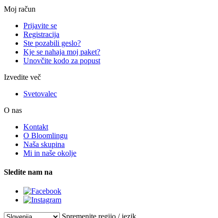
Moj račun
Prijavite se
Registracija
Ste pozabili geslo?
Kje se nahaja moj paket?
Unovčite kodo za popust
Izvedite več
Svetovalec
O nas
Kontakt
O Bloomlingu
Naša skupina
Mi in naše okolje
Sledite nam na
Spremenite regijo / jezik