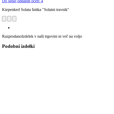
Do sedaj oddanih ocen: 4
Kiepenkerl Solata šnitka "Solatni travnik"
Razprodano
Izdelek v naši trgovini ni več na voljo
Podobni izdelki