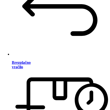
Brezplačno
vračilo