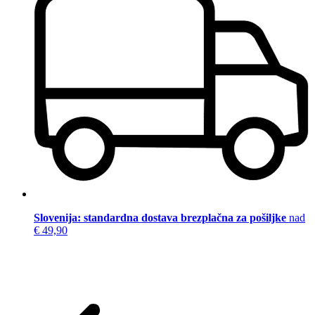
Slovenija: standardna dostava brezplačna za pošiljke
nad
€ 49,90