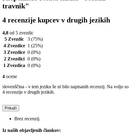
travnik"
4 recenzije kupcev v drugih jezikih
4,8
od 5 zvezdic
5 Zvezdic
3
(75%)
4 Zvezdice
1
(25%)
3 Zvezdice
0
(0%)
2 Zvezdici
0
(0%)
1 Zvezdica
0
(0%)
4
ocene
slovenščina - v tem jeziku še ni bilo napisanih recenzij. Na voljo so
4 recenzije v drugih jezikih.
Prikaži
Brez recenzij.
Iz naših objavljenih člankov: