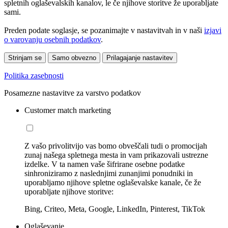
spletnih oglaševalskih kanalov, le če njihove storitve že uporabljate
sami.
Preden podate soglasje, se pozanimajte v nastavitvah in v naši
izjavi
o varovanju osebnih podatkov
.
Strinjam se
Samo obvezno
Prilagajanje nastavitev
Politika zasebnosti
Posamezne nastavitve za varstvo podatkov
Customer match marketing
Z vašo privolitvijo vas bomo obveščali tudi o promocijah
zunaj našega spletnega mesta in vam prikazovali ustrezne
izdelke. V ta namen vaše šifrirane osebne podatke
sinhroniziramo z naslednjimi zunanjimi ponudniki in
uporabljamo njihove spletne oglaševalske kanale, če že
uporabljate njihove storitve:
Bing, Criteo, Meta, Google, LinkedIn, Pinterest, TikTok
Oglaševanje