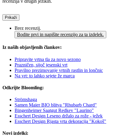
recenzija v drugih jezikih.
Prikaži
Brez recenzij.
Bodite prvi in napišite recenzijo za ta izdelek.
Iz naših objavljenih člankov:
Pripravite vrtna tla za novo sezono
Prazničen, sijoč jesenski vrt
Pravilno prezimovanje vrtnih rastlin in lončnic
Na vrt: to lahko sejete že marca
Odkrijte Bloomling:
Strömshaga
Samen Maier BIO blitva "Rhubarb Chard"
Bingenheimer Saatgut Redkev "Laurino"
Esschert Design Leseno držalo za rože - ježek
Esschert Design Rjasta vrta dekoracija "Kokoš"
Novi izdelki: