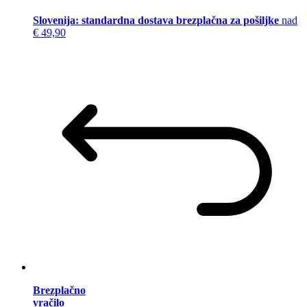
Slovenija: standardna dostava brezplačna za pošiljke
nad
€ 49,90
Brezplačno
vračilo