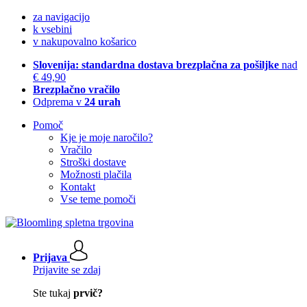
za navigacijo
k vsebini
v nakupovalno košarico
Slovenija: standardna dostava brezplačna za pošiljke
nad
€ 49,90
Brezplačno vračilo
Odprema v
24 urah
Pomoč
Kje je moje naročilo?
Vračilo
Stroški dostave
Možnosti plačila
Kontakt
Vse teme pomoči
Prijava
Prijavite se zdaj
Ste tukaj
prvič?