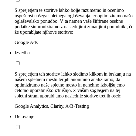
S sprejetjem te storitve lahko bolje razumemo in ocenimo
uspešnost našega spletnega oglaševanja ter optimiziramo našo
oglaševalsko ponudbo. V ta namen vaše šifrirane osebne
podatke sinhroniziramo z naslednjimi zunanjimi ponudniki, če
že uporabljate njihove storitve:
Google Ads
Izvedba
S sprejetjem teh storitev lahko sledimo klikom in brskanju na
našem spletnem mestu ter jih anonimno analiziramo, da
optimiziramo naše spletno mesto in nenehno izboljšujemo
celotno uporabniško izkušnjo. Z vašim soglasjem na tej
spletni strani uporabljamo naslednje storitve tretjih oseb:
Google Analytics, Clarity, A/B-Testing
Delovanje