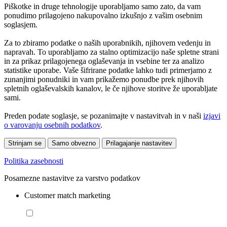
Piškotke in druge tehnologije uporabljamo samo zato, da vam
ponudimo prilagojeno nakupovalno izkušnjo z vašim osebnim
soglasjem.
Za to zbiramo podatke o naših uporabnikih, njihovem vedenju in
napravah. To uporabljamo za stalno optimizacijo naše spletne strani
in za prikaz prilagojenega oglaševanja in vsebine ter za analizo
statistike uporabe. Vaše šifrirane podatke lahko tudi primerjamo z
zunanjimi ponudniki in vam prikažemo ponudbe prek njihovih
spletnih oglaševalskih kanalov, le če njihove storitve že uporabljate
sami.
Preden podate soglasje, se pozanimajte v nastavitvah in v naši
izjavi
o varovanju osebnih podatkov
.
Strinjam se
Samo obvezno
Prilagajanje nastavitev
Politika zasebnosti
Posamezne nastavitve za varstvo podatkov
Customer match marketing