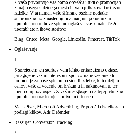
Z vašo privolitvijo vas bomo obveščali tudi o promocijah
zunaj našega spletnega mesta in vam prikazovali ustrezne
izdelke. V ta namen vaše šifrirane osebne podatke
sinhroniziramo z naslednjimi zunanjimi ponudniki in
uporabljamo njihove spletne oglaševalske kanale, če že
uporabljate njihove storitve:
Bing, Criteo, Meta, Google, LinkedIn, Pinterest, TikTok
Oglaševanje
S sprejetjem teh storitev vam lahko prikazujemo oglase,
prilagojene vašim interesom, sponzorirane vsebine ali
promocije za naše spletno mesto ali izdelke, ki temleljijo na
osnovi vašega vedenja pri brskanju in nakupovanju, ter
merimo njihov uspeh. Z vašim soglasjem na tej spletni strani
uporabljamo naslednje storitve tretjih oseb:
Meta-Pixel, Microsoft Advertising, Priporočila izdelkov na
podlagi klikov, Ads Defender
Razširjen Conversion Tracking