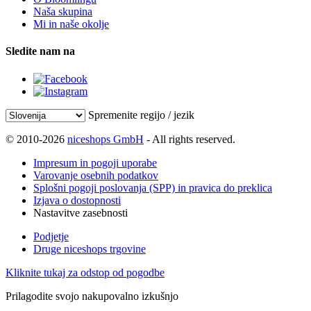
Naša skupina
Mi in naše okolje
Sledite nam na
Spremenite regijo / jezik
© 2010-2026
niceshops GmbH
- All rights reserved.
Impresum in pogoji uporabe
Varovanje osebnih podatkov
Splošni pogoji poslovanja (SPP) in pravica do preklica
Izjava o dostopnosti
Nastavitve zasebnosti
Podjetje
Druge niceshops trgovine
Kliknite tukaj za odstop od pogodbe
Prilagodite svojo nakupovalno izkušnjo