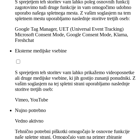
S sprejetjem teh storitev vam lahko poleg osnovnih funkcij
zagotovimo tudi druge funkcije in vam omogočimo udobno
uporabo našega spletnega mesta. Z vašim soglasjem na tem
spletnem mestu uporabljamo naslednje storitve tretjih oseb:
Google Tag Manager, UET (Universal Event Tracking)
Microsoft Consent Mode, Google Consent Mode, Klarna,
Freshchat
Eksterne medijske vsebine
S sprejetjem teh storitev vam lahko prikažemo videoposnetke
ali druge medijske vsebine, ki jih gostijo zunanji ponudniki. Z
vašim soglasjem na tej spletni strani uporabljamo naslednje
storitve tretjih oseb:
Vimeo, YouTube
Nujno potrebno
Vedno aktivno
Tehnično potrebni piškotki omogočajo le osnovne funkcije
naše spletne strani. Omogočajo vam na primer zbiranje