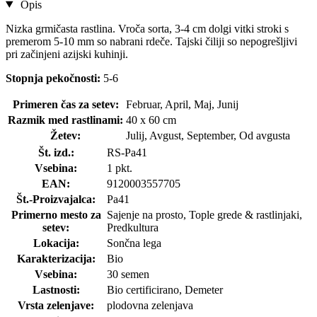
Opis
Nizka grmičasta rastlina. Vroča sorta, 3-4 cm dolgi vitki stroki s
premerom 5-10 mm so nabrani rdeče. Tajski čiliji so nepogrešljivi
pri začinjeni azijski kuhinji.
Stopnja pekočnosti:
5-6
Primeren čas za setev:
Februar, April, Maj, Junij
Razmik med rastlinami:
40 x 60 cm
Žetev:
Julij, Avgust, September, Od avgusta
Št. izd.:
RS-Pa41
Vsebina:
1 pkt.
EAN:
9120003557705
Št.-Proizvajalca:
Pa41
Primerno mesto za
Sajenje na prosto, Tople grede & rastlinjaki,
setev:
Predkultura
Lokacija:
Sončna lega
Karakterizacija:
Bio
Vsebina:
30 semen
Lastnosti:
Bio certificirano, Demeter
Vrsta zelenjave:
plodovna zelenjava