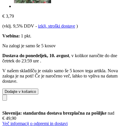
€ 3,79
(vklj. 9,5% DDV
-
izklj. stroški dostave
)
Vsebina:
1 pkt.
Na zalogi je samo še 5 kosov
Dostava do ponedeljek, 10. avgust
, v kolikor naročite do dne
četrtek do 23:59 ure
.
V našem skladišču je ostalo samo še 5 kosov tega artikla. Nova
zaloga je na poti! Če je naročeno več, lahko to vpliva na datum
dostave.
Dodajte v košarico
Slovenija: standardna dostava brezplačna za pošiljke
nad
€ 49,90
Več informacij o odpremi in dostavi