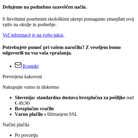
Delujemo na podnebno ozaveščen način.
S številnimi posebnimi ekološkimi ukrepi pomagamo zmanjšati svoj
vpliv na okolje in podnebje.
Več informacij je na voljo tukaj.
Potrebujete pomoč pri vašem naročilu? Z veseljem bomo
odgovorili na vsa vaša vprašanja.
Kontakt
Preverjena kakovost
Nakupujte varno in diskretno
Slovenija: standardna dostava brezplačna za pošiljke
nad
€ 49,90
Brezplačno vračilo
Varno plačilo
s šifriranjem SSL
Načini plačila
Po povzetju