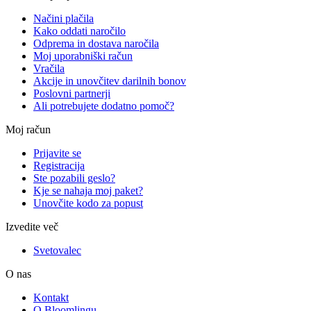
Načini plačila
Kako oddati naročilo
Odprema in dostava naročila
Moj uporabniški račun
Vračila
Akcije in unovčitev darilnih bonov
Poslovni partnerji
Ali potrebujete dodatno pomoč?
Moj račun
Prijavite se
Registracija
Ste pozabili geslo?
Kje se nahaja moj paket?
Unovčite kodo za popust
Izvedite več
Svetovalec
O nas
Kontakt
O Bloomlingu