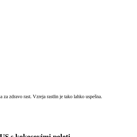
za zdravo rast. Vzreja rastlin je tako lahko uspešna.
LUS s kokosovimi peleti