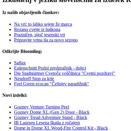
Iz naših objavljenih člankov:
Na vrt: to lahko sejete že marca
Rezano cvetje iz balkona
Prazničen, sijoč jesenski vrt
Pripravite vrtna tla za novo sezono
Odkrijte Bloomling:
Saflax
Eulenschnitt Pralni predpražnik - duhci
Die Stadtgärtner Cvetoča voščilnica "Cvetni pozdravi"
Neudorff Stop za krte
Feel Green ecocan "Češnjev paradižnik"
Novi izdelki:
Gozney Venture Turning Peel
Gozney Dome XL (Gen 2) Door - Black
Gozney Tread Adventure Stand - Black
IB Laursen Lesena škatla z ročajem
Dome in Dome XL Wood-Fire Control Kit - Black