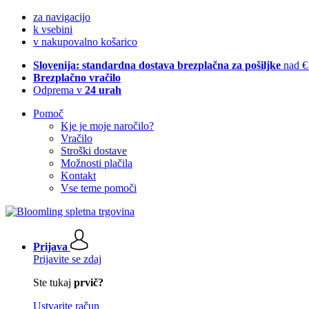
za navigacijo
k vsebini
v nakupovalno košarico
Slovenija: standardna dostava brezplačna za pošiljke
nad €
Brezplačno vračilo
Odprema v
24 urah
Pomoč
Kje je moje naročilo?
Vračilo
Stroški dostave
Možnosti plačila
Kontakt
Vse teme pomoči
Prijava
Prijavite se zdaj
Ste tukaj
prvič?
Ustvarite račun