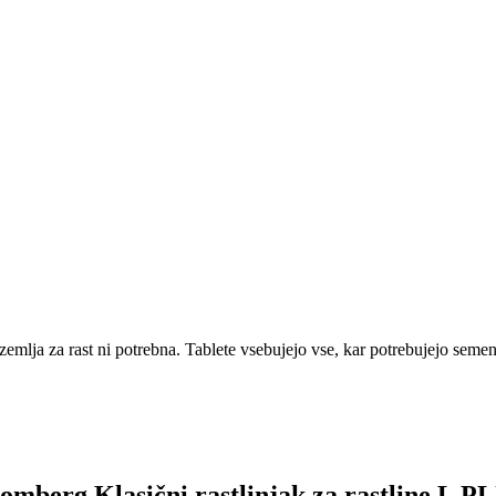
ja za rast ni potrebna. Tablete vsebujejo vse, kar potrebujejo semena 
Romberg Klasični rastlinjak za rastline L P