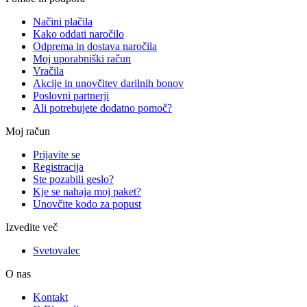
Načini plačila
Kako oddati naročilo
Odprema in dostava naročila
Moj uporabniški račun
Vračila
Akcije in unovčitev darilnih bonov
Poslovni partnerji
Ali potrebujete dodatno pomoč?
Moj račun
Prijavite se
Registracija
Ste pozabili geslo?
Kje se nahaja moj paket?
Unovčite kodo za popust
Izvedite več
Svetovalec
O nas
Kontakt