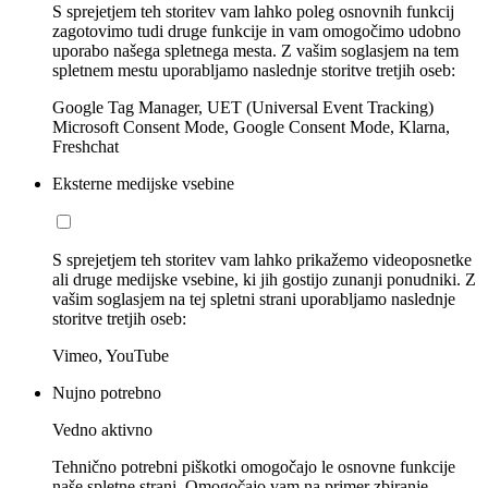
S sprejetjem teh storitev vam lahko poleg osnovnih funkcij
zagotovimo tudi druge funkcije in vam omogočimo udobno
uporabo našega spletnega mesta. Z vašim soglasjem na tem
spletnem mestu uporabljamo naslednje storitve tretjih oseb:
Google Tag Manager, UET (Universal Event Tracking)
Microsoft Consent Mode, Google Consent Mode, Klarna,
Freshchat
Eksterne medijske vsebine
S sprejetjem teh storitev vam lahko prikažemo videoposnetke
ali druge medijske vsebine, ki jih gostijo zunanji ponudniki. Z
vašim soglasjem na tej spletni strani uporabljamo naslednje
storitve tretjih oseb:
Vimeo, YouTube
Nujno potrebno
Vedno aktivno
Tehnično potrebni piškotki omogočajo le osnovne funkcije
naše spletne strani. Omogočajo vam na primer zbiranje