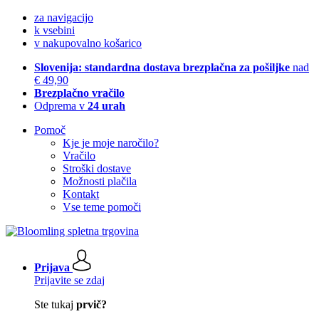
za navigacijo
k vsebini
v nakupovalno košarico
Slovenija: standardna dostava brezplačna za pošiljke
nad
€ 49,90
Brezplačno vračilo
Odprema v
24 urah
Pomoč
Kje je moje naročilo?
Vračilo
Stroški dostave
Možnosti plačila
Kontakt
Vse teme pomoči
Prijava
Prijavite se zdaj
Ste tukaj
prvič?