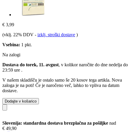
€ 3,99
(vklj. 22% DDV
-
izklj. stroški dostave
)
Vsebina:
1 pkt.
Na zalogi
Dostava do torek, 11. avgust
, v kolikor naročite do dne
nedelja do
23:59 ure
.
V našem skladišču je ostalo samo še 20 kosov tega artikla. Nova
zaloga je na poti! Če je naročeno več, lahko to vpliva na datum
dostave.
Dodajte v košarico
Slovenija: standardna dostava brezplačna za pošiljke
nad
€ 49,90