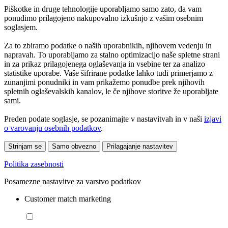
Piškotke in druge tehnologije uporabljamo samo zato, da vam
ponudimo prilagojeno nakupovalno izkušnjo z vašim osebnim
soglasjem.
Za to zbiramo podatke o naših uporabnikih, njihovem vedenju in
napravah. To uporabljamo za stalno optimizacijo naše spletne strani
in za prikaz prilagojenega oglaševanja in vsebine ter za analizo
statistike uporabe. Vaše šifrirane podatke lahko tudi primerjamo z
zunanjimi ponudniki in vam prikažemo ponudbe prek njihovih
spletnih oglaševalskih kanalov, le če njihove storitve že uporabljate
sami.
Preden podate soglasje, se pozanimajte v nastavitvah in v naši
izjavi
o varovanju osebnih podatkov
.
Strinjam se
Samo obvezno
Prilagajanje nastavitev
Politika zasebnosti
Posamezne nastavitve za varstvo podatkov
Customer match marketing