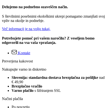
Delujemo na podnebno ozaveščen način.
S številnimi posebnimi ekološkimi ukrepi pomagamo zmanjšati svoj
vpliv na okolje in podnebje.
Več informacij je na voljo tukaj.
Potrebujete pomoč pri vašem naročilu? Z veseljem bomo
odgovorili na vsa vaša vprašanja.
Kontakt
Preverjena kakovost
Nakupujte varno in diskretno
Slovenija: standardna dostava brezplačna za pošiljke
nad
€ 49,90
Brezplačno vračilo
Varno plačilo
s šifriranjem SSL
Načini plačila
Po povzetju