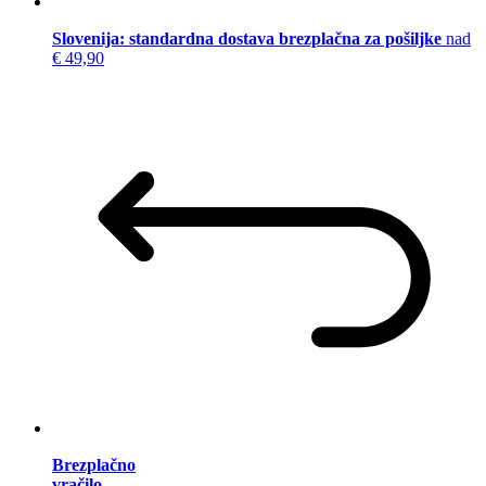
Slovenija: standardna dostava brezplačna za pošiljke
nad
€ 49,90
Brezplačno
vračilo