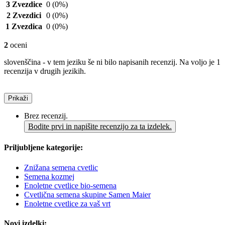
3 Zvezdice
0
(0%)
2 Zvezdici
0
(0%)
1 Zvezdica
0
(0%)
2
oceni
slovenščina - v tem jeziku še ni bilo napisanih recenzij. Na voljo je 1
recenzija v drugih jezikih.
Prikaži
Brez recenzij.
Bodite prvi in napišite recenzijo za ta izdelek.
Priljubljene kategorije:
Znižana semena cvetlic
Semena kozmej
Enoletne cvetlice bio-semena
Cvetlična semena skupine Samen Maier
Enoletne cvetlice za vaš vrt
Novi izdelki: