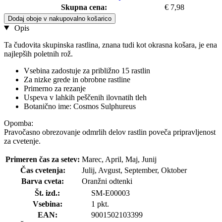
Skupna cena:
€ 7,98
Dodaj oboje v nakupovalno košarico
Opis
Ta čudovita skupinska rastlina, znana tudi kot okrasna košara, je ena
najlepših poletnih rož.
Vsebina zadostuje za približno 15 rastlin
Za nizke grede in obrobne rastline
Primerno za rezanje
Uspeva v lahkih peščenih ilovnatih tleh
Botanično ime: Cosmos Sulphureus
Opomba:
Pravočasno obrezovanje odmrlih delov rastlin poveča pripravljenost
za cvetenje.
Primeren čas za setev:
Marec, April, Maj, Junij
Čas cvetenja:
Julij, Avgust, September, Oktober
Barva cveta:
Oranžni odtenki
Št. izd.:
SM-E00003
Vsebina:
1 pkt.
EAN:
9001502103399