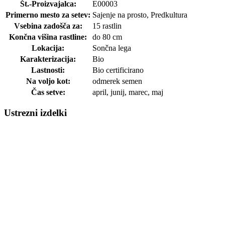
Št.-Proizvajalca:
E00003
Primerno mesto za setev:
Sajenje na prosto, Predkultura
Vsebina zadošča za:
15 rastlin
Končna višina rastline:
do 80 cm
Lokacija:
Sončna lega
Karakterizacija:
Bio
Lastnosti:
Bio certificirano
Na voljo kot:
odmerek semen
Čas setve:
april, junij, marec, maj
Ustrezni izdelki