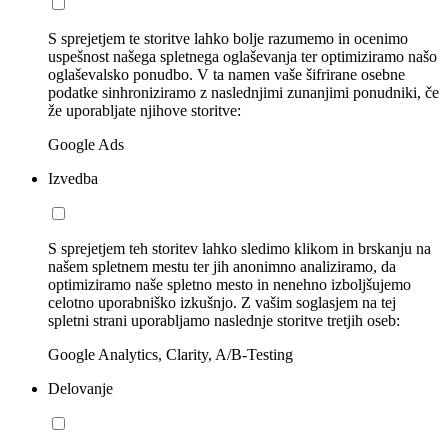
S sprejetjem te storitve lahko bolje razumemo in ocenimo
uspešnost našega spletnega oglaševanja ter optimiziramo našo
oglaševalsko ponudbo. V ta namen vaše šifrirane osebne
podatke sinhroniziramo z naslednjimi zunanjimi ponudniki, če
že uporabljate njihove storitve:
Google Ads
Izvedba
S sprejetjem teh storitev lahko sledimo klikom in brskanju na
našem spletnem mestu ter jih anonimno analiziramo, da
optimiziramo naše spletno mesto in nenehno izboljšujemo
celotno uporabniško izkušnjo. Z vašim soglasjem na tej
spletni strani uporabljamo naslednje storitve tretjih oseb:
Google Analytics, Clarity, A/B-Testing
Delovanje