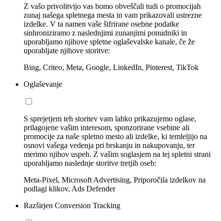
Z vašo privolitvijo vas bomo obveščali tudi o promocijah
zunaj našega spletnega mesta in vam prikazovali ustrezne
izdelke. V ta namen vaše šifrirane osebne podatke
sinhroniziramo z naslednjimi zunanjimi ponudniki in
uporabljamo njihove spletne oglaševalske kanale, če že
uporabljate njihove storitve:
Bing, Criteo, Meta, Google, LinkedIn, Pinterest, TikTok
Oglaševanje
S sprejetjem teh storitev vam lahko prikazujemo oglase,
prilagojene vašim interesom, sponzorirane vsebine ali
promocije za naše spletno mesto ali izdelke, ki temleljijo na
osnovi vašega vedenja pri brskanju in nakupovanju, ter
merimo njihov uspeh. Z vašim soglasjem na tej spletni strani
uporabljamo naslednje storitve tretjih oseb:
Meta-Pixel, Microsoft Advertising, Priporočila izdelkov na
podlagi klikov, Ads Defender
Razširjen Conversion Tracking