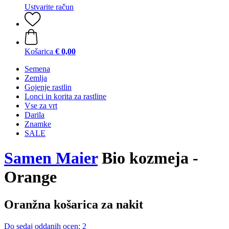
Ustvarite račun
Košarica
€ 0,00
Semena
Zemlja
Gojenje rastlin
Lonci in korita za rastline
Vse za vrt
Darila
Znamke
SALE
Samen Maier
Bio kozmeja -
Orange
Oranžna košarica za nakit
Do sedaj oddanih ocen: 2