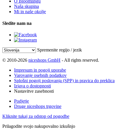
O Bloomlingu
Naša skupina
Mi in naše okolje
Sledite nam na
Spremenite regijo / jezik
© 2010-2026
niceshops GmbH
- All rights reserved.
Impresum in pogoji uporabe
Varovanje osebnih podatkov
Splošni pogoji poslovanja (SPP) in pravica do preklica
Izjava o dostopnosti
Nastavitve zasebnosti
Podjetje
Druge niceshops trgovine
Kliknite tukaj za odstop od pogodbe
Prilagodite svojo nakupovalno izkušnjo