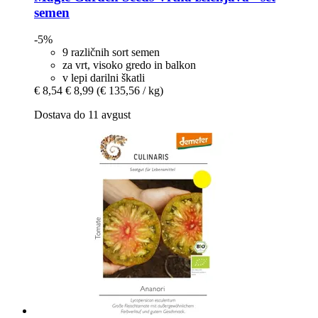
semen
-5%
9 različnih sort semen
za vrt, visoko gredo in balkon
v lepi darilni škatli
€ 8,54
€ 8,99
(€ 135,56 / kg)
Dostava do 11 avgust