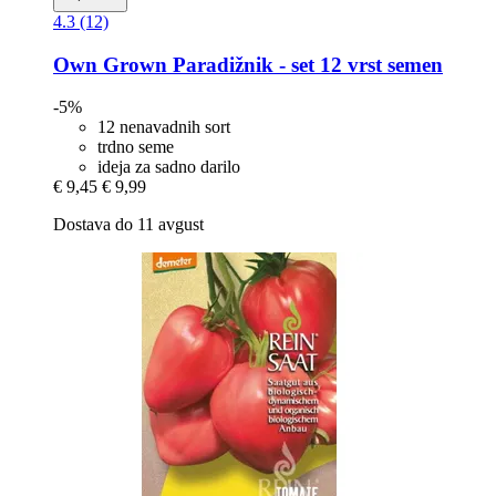
4.3 (12)
Own Grown
Paradižnik -​ set 12 vrst semen
-5%
12 nenavadnih sort
trdno seme
ideja za sadno darilo
€ 9,45
€ 9,99
Dostava do 11 avgust