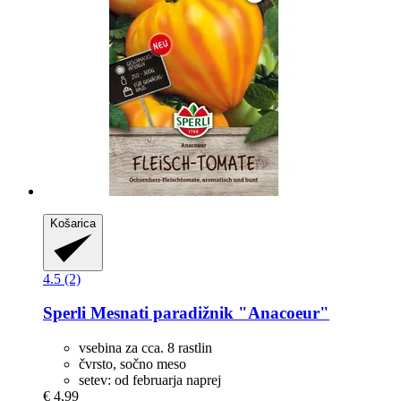
Košarica
4.5 (2)
Sperli
Mesnati paradižnik "Anacoeur"
vsebina za cca. 8 rastlin
čvrsto, sočno meso
setev: od februarja naprej
€ 4,99