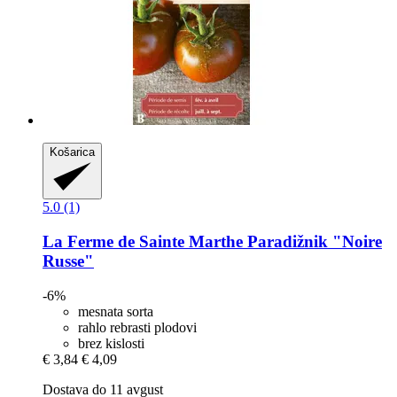
Košarica
5.0 (1)
La Ferme de Sainte Marthe
Paradižnik "Noire
Russe"
-6%
mesnata sorta
rahlo rebrasti plodovi
brez kislosti
€ 3,84
€ 4,09
Dostava do 11 avgust