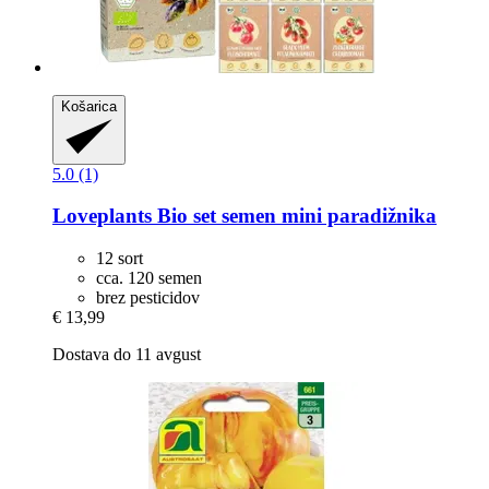
Košarica
5.0 (1)
Loveplants
Bio set semen mini paradižnika
12 sort
cca. 120 semen
brez pesticidov
€ 13,99
Dostava do 11 avgust