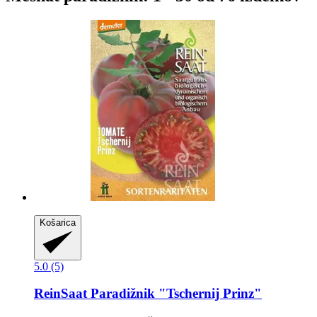
Košarica
5.0 (5)
ReinSaat
Paradižnik "Tschernij Prinz"