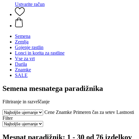
Ustvarite račun
Semena
Zemlja
Gojenje rastlin
Lonci in korita za rastline
Vse za vrt
Darila
Znamke
SALE
Semena mesnatega paradižnika
Filtriranje in razvrščanje
Cene
Znamke
Primeren čas za setev
Lastnosti
Filter
Mesnat paradižnik: 1 - 30 od 76 izdelkov