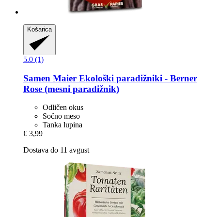
Košarica
5.0 (1)
Samen Maier
Ekološki paradižniki -​ Berner
Rose (mesni paradižnik)
Odličen okus
Sočno meso
Tanka lupina
€ 3,99
Dostava do 11 avgust