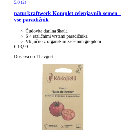
5.0 (2)
naturkraftwerk
Komplet zelenjavnih semen -​
vse paradižnik
Čudovita darilna škatla
S 4 različnimi vrstami paradižnika
Vključno z organskim začetnim gnojilom
€ 13,99
Dostava do 11 avgust