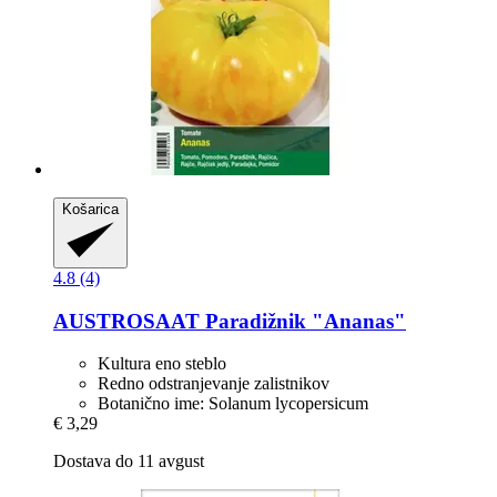
Košarica
4.8 (4)
AUSTROSAAT
Paradižnik "Ananas"
Kultura eno steblo
Redno odstranjevanje zalistnikov
Botanično ime: Solanum lycopersicum
€ 3,29
Dostava do 11 avgust