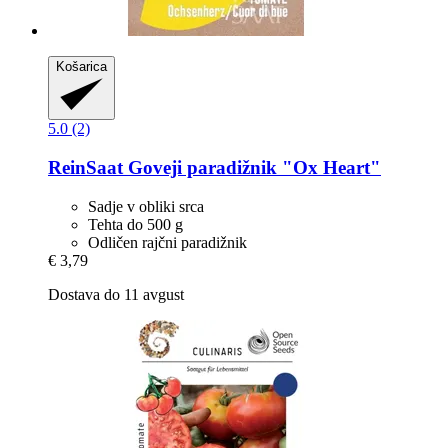
Košarica
5.0 (2)
ReinSaat
Goveji paradižnik "Ox Heart"
Sadje v obliki srca
Tehta do 500 g
Odličen rajčni paradižnik
€ 3,79
Dostava do 11 avgust