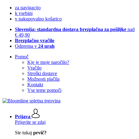
za navigacijo
k vsebini
v nakupovalno košarico
Slovenija: standardna dostava brezplačna za pošiljke
nad
€ 49,90
Brezplačno vračilo
Odprema v
24 urah
Pomoč
Kje je moje naročilo?
Vračilo
Stroški dostave
Možnosti plačila
Kontakt
Vse teme pomoči
Prijava
Prijavite se zdaj
Ste tukaj
prvič?