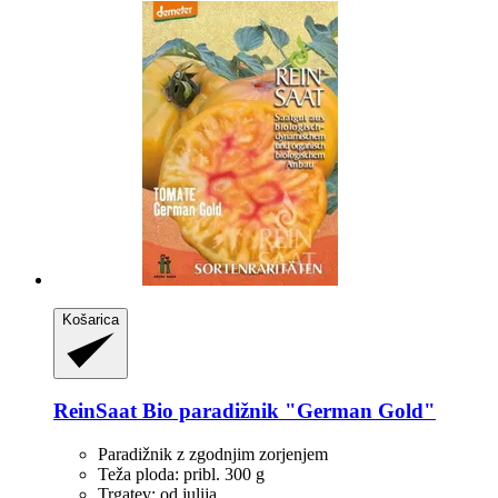
Košarica
ReinSaat
Bio paradižnik "German Gold"
Paradižnik z zgodnjim zorjenjem
Teža ploda: pribl. 300 g
Trgatev: od julija