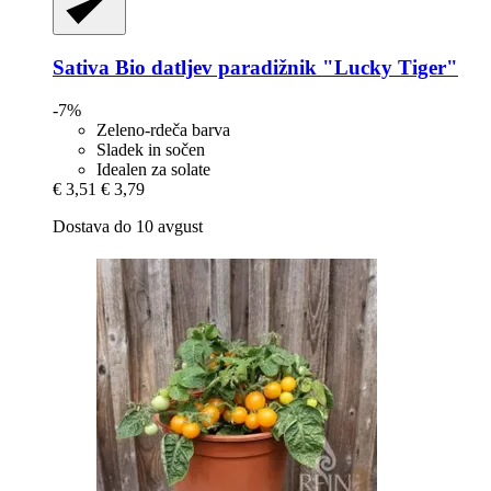
Sativa
Bio datljev paradižnik "Lucky Tiger"
-7%
Zeleno-rdeča barva
Sladek in sočen
Idealen za solate
€ 3,51
€ 3,79
Dostava do 10 avgust