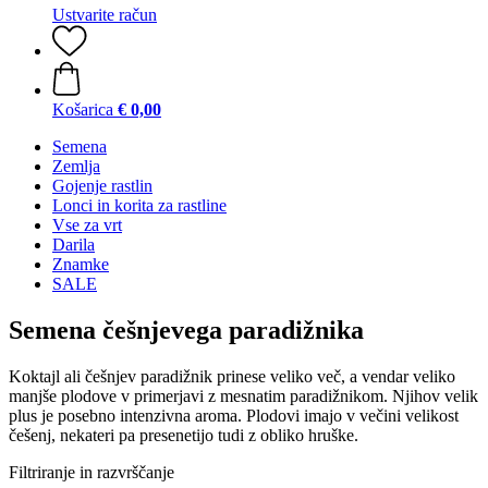
Ustvarite račun
Košarica
€ 0,00
Semena
Zemlja
Gojenje rastlin
Lonci in korita za rastline
Vse za vrt
Darila
Znamke
SALE
Semena češnjevega paradižnika
Koktajl ali češnjev paradižnik prinese veliko več, a vendar veliko
manjše plodove v primerjavi z mesnatim paradižnikom. Njihov velik
plus je posebno intenzivna aroma. Plodovi imajo v večini velikost
češenj, nekateri pa presenetijo tudi z obliko hruške.
Filtriranje in razvrščanje