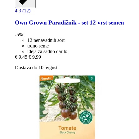
4.3 (12)
Own Grown
Paradižnik -​ set 12 vrst semen
-5%
12 nenavadnih sort
trdno seme
ideja za sadno darilo
€ 9,45
€ 9,99
Dostava do 10 avgust