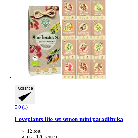
Košarica
5.0 (1)
Loveplants
Bio set semen mini paradižnika
12 sort
cca. 120 semen