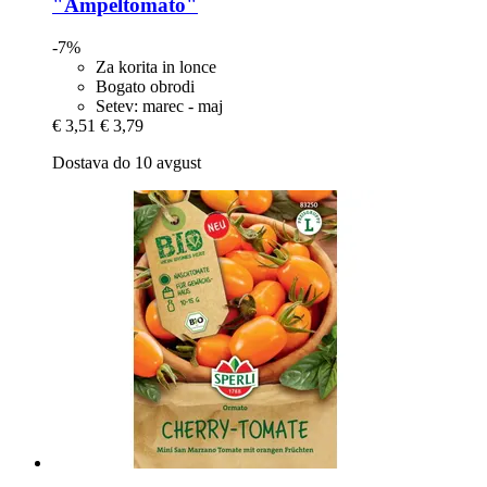
"Ampeltomato"
-7%
Za korita in lonce
Bogato obrodi
Setev: marec - maj
€ 3,51
€ 3,79
Dostava do 10 avgust