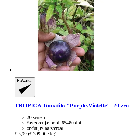
Košarica
TROPICA
Tomatilo "Purple-​Violette", 20 zrn.
20 semen
čas zorenja: pribl. 65–80 dni
občutljiv na zmrzal
€ 3,99
(€ 399,00 / kg)