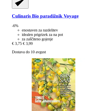
Culinaris
Bio paradižnik Voyage
-6%
enostaven za razdelitev
idealen prigrizek za na pot
za zaščiteno gojenje
€ 3,75
€ 3,99
Dostava do 10 avgust