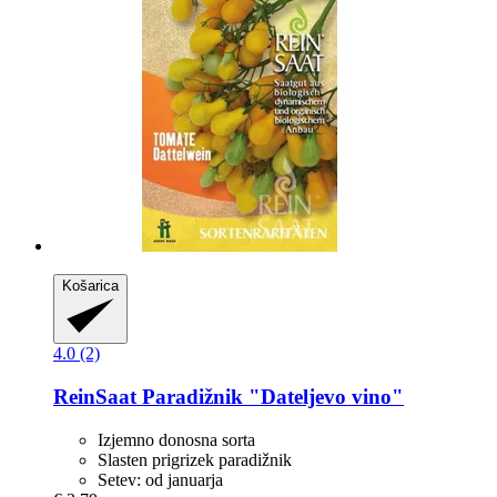
Košarica
4.0 (2)
ReinSaat
Paradižnik "Dateljevo vino"
Izjemno donosna sorta
Slasten prigrizek paradižnik
Setev: od januarja