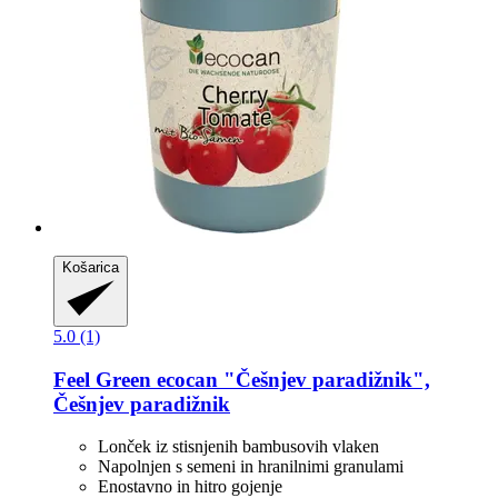
Košarica
5.0 (1)
Feel Green
ecocan "Češnjev paradižnik",
Češnjev paradižnik
Lonček iz stisnjenih bambusovih vlaken
Napolnjen s semeni in hranilnimi granulami
Enostavno in hitro gojenje