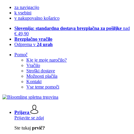
za navigacijo
k vsebini
v nakupovalno košarico
Slovenija: standardna dostava brezplačna za pošiljke
nad
€ 49,90
Brezplačno vračilo
Odprema v
24 urah
Pomoč
Kje je moje naročilo?
Vračilo
Stroški dostave
Možnosti plačila
Kontakt
Vse teme pomoči
Prijava
Prijavite se zdaj
Ste tukaj
prvič?