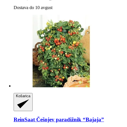
Dostava do 10 avgust
Košarica
ReinSaat
Češnjev paradižnik “Bajaja”