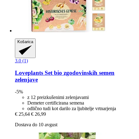
Košarica
3.0 (1)
Loveplants
Set bio zgodovinskih semen
zelenjave
-5%
z 12 preizkušenimi zelenjavami
Demeter certificirana semena
odlično tudi kot darilo za ljubitelje vrtnarjenja
€ 25,64
€ 26,99
Dostava do 10 avgust