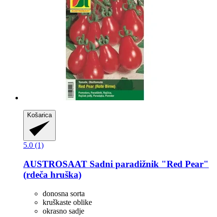
Košarica
5.0 (1)
AUSTROSAAT
Sadni paradižnik "Red Pear"
(rdeča hruška)
donosna sorta
kruškaste oblike
okrasno sadje