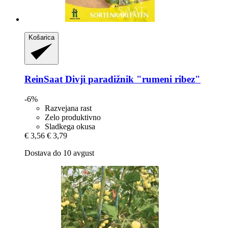
Košarica
ReinSaat
Divji paradižnik "rumeni ribez"
-6%
Razvejana rast
Zelo produktivno
Sladkega okusa
€ 3,56
€ 3,79
Dostava do 10 avgust