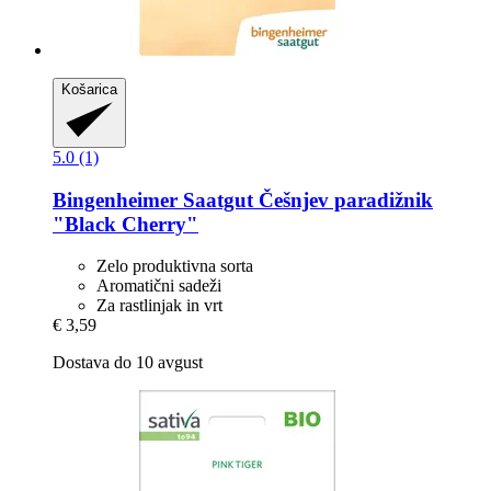
Košarica
5.0 (1)
Bingenheimer Saatgut
Češnjev paradižnik
"Black Cherry"
Zelo produktivna sorta
Aromatični sadeži
Za rastlinjak in vrt
€ 3,59
Dostava do 10 avgust