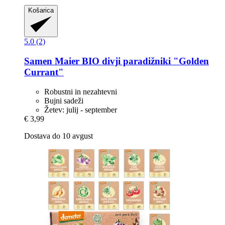
Košarica
5.0 (2)
Samen Maier
BIO divji paradižniki "Golden
Currant"
Robustni in nezahtevni
Bujni sadeži
Žetev: julij - september
€ 3,99
Dostava do 10 avgust