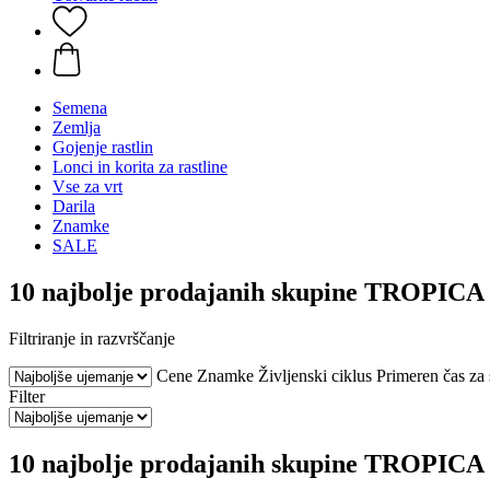
Semena
Zemlja
Gojenje rastlin
Lonci in korita za rastline
Vse za vrt
Darila
Znamke
SALE
10 najbolje prodajanih skupine TROPICA
Filtriranje in razvrščanje
Cene
Znamke
Življenski ciklus
Primeren čas za 
Filter
10 najbolje prodajanih skupine TROPICA 