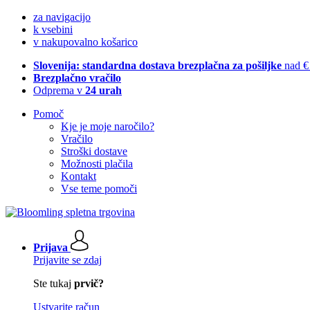
za navigacijo
k vsebini
v nakupovalno košarico
Slovenija: standardna dostava brezplačna za pošiljke
nad €
Brezplačno vračilo
Odprema v
24 urah
Pomoč
Kje je moje naročilo?
Vračilo
Stroški dostave
Možnosti plačila
Kontakt
Vse teme pomoči
Prijava
Prijavite se zdaj
Ste tukaj
prvič?
Ustvarite račun