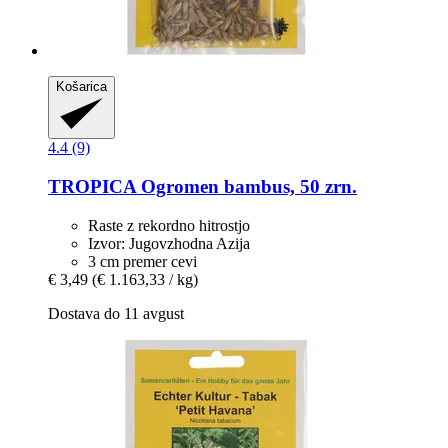
Košarica
4.4 (9)
TROPICA
Ogromen bambus, 50 zrn.
Raste z rekordno hitrostjo
Izvor: Jugovzhodna Azija
3 cm premer cevi
€ 3,49
(€ 1.163,33 / kg)
Dostava do 11 avgust