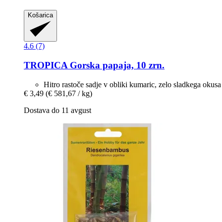
Košarica
4.6 (7)
TROPICA
Gorska papaja, 10 zrn.
Hitro rastoče sadje v obliki kumaric, zelo sladkega okusa
€ 3,49
(€ 581,67 / kg)
Dostava do 11 avgust