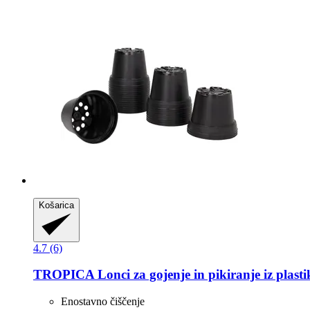
Košarica
4.7 (6)
TROPICA
Lonci za gojenje in pikiranje iz plasti
Enostavno čiščenje