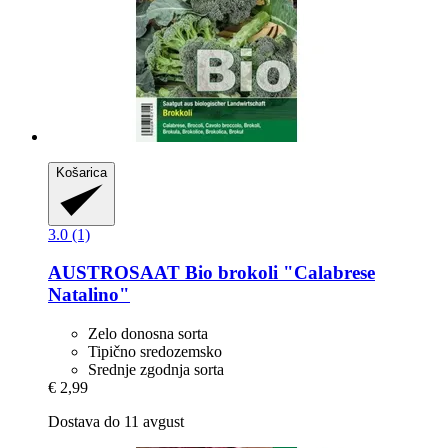
Košarica
3.0 (1)
AUSTROSAAT
Bio brokoli "Calabrese
Natalino"
Zelo donosna sorta
Tipično sredozemsko
Srednje zgodnja sorta
€ 2,99
Dostava do 11 avgust