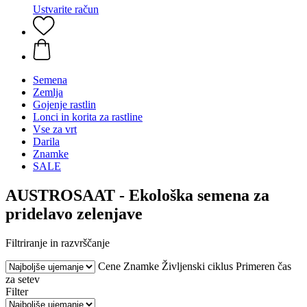
Ustvarite račun
Semena
Zemlja
Gojenje rastlin
Lonci in korita za rastline
Vse za vrt
Darila
Znamke
SALE
AUSTROSAAT - Ekološka semena za
pridelavo zelenjave
Filtriranje in razvrščanje
Cene
Znamke
Življenski ciklus
Primeren čas
za setev
Filter