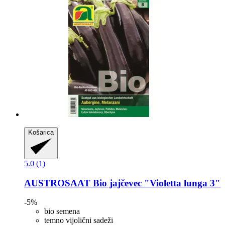
Košarica
5.0 (1)
AUSTROSAAT
Bio jajčevec "Violetta lunga 3"
-5%
bio semena
temno vijolični sadeži