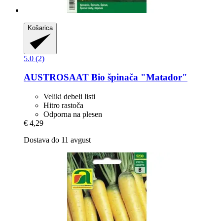
Košarica
5.0 (2)
AUSTROSAAT
Bio špinača "Matador"
Veliki debeli listi
Hitro rastoča
Odporna na plesen
€ 4,29
Dostava do 11 avgust