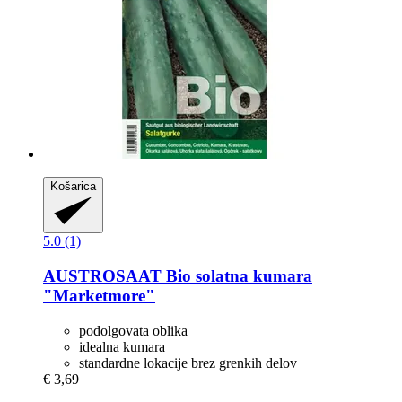
Košarica
5.0 (1)
AUSTROSAAT
Bio solatna kumara
"Marketmore"
podolgovata oblika
idealna kumara
standardne lokacije brez grenkih delov
€ 3,69