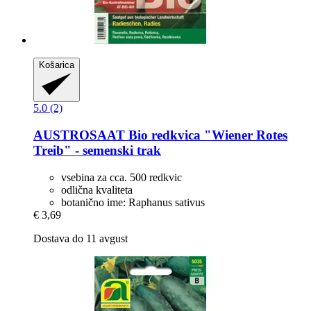
Košarica
5.0 (2)
AUSTROSAAT
Bio redkvica "Wiener Rotes
Treib" -​ semenski trak
vsebina za cca. 500 redkvic
odlična kvaliteta
botanično ime: Raphanus sativus
€ 3,69
Dostava do 11 avgust