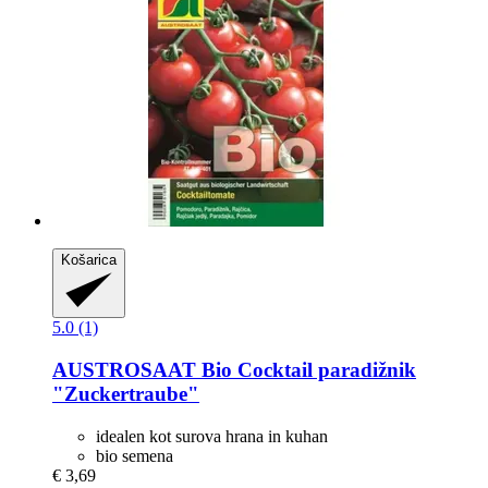
Košarica
5.0 (1)
AUSTROSAAT
Bio Cocktail paradižnik
"Zuckertraube"
idealen kot surova hrana in kuhan
bio semena
€ 3,69