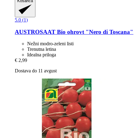
Košarica
5.0 (1)
AUSTROSAAT
Bio ohrovt "Nero di Toscana"
Nežni modro-zeleni listi
Trenutna letina
Idealna priloga
€ 2,99
Dostava do 11 avgust