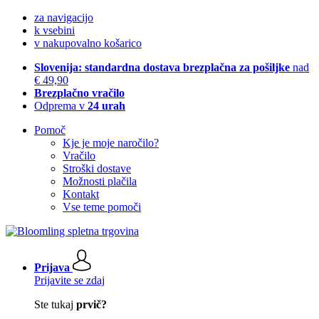
za navigacijo
k vsebini
v nakupovalno košarico
Slovenija: standardna dostava brezplačna za pošiljke
nad
€ 49,90
Brezplačno vračilo
Odprema v
24 urah
Pomoč
Kje je moje naročilo?
Vračilo
Stroški dostave
Možnosti plačila
Kontakt
Vse teme pomoči
Prijava
Prijavite se zdaj
Ste tukaj
prvič?