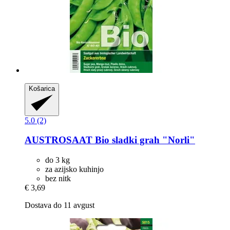
Košarica
5.0 (2)
AUSTROSAAT
Bio sladki grah "Norli"
do 3 kg
za azijsko kuhinjo
bez nitk
€ 3,69
Dostava do 11 avgust