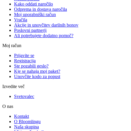
Kako oddati naročilo
Odprema in dostava naročila
Moj uporabniški račun
Vračila
Akcije in unovčitev darilnih bonov
Poslovni partnerji
Ali potrebujete dodatno pomoč?
Moj račun
Prijavite se
Registracija
Ste pozabili geslo?
Kje se nahaja moj paket?
Unovčite kodo za popust
Izvedite več
Svetovalec
O nas
Kontakt
O Bloomlingu
Naša skupina