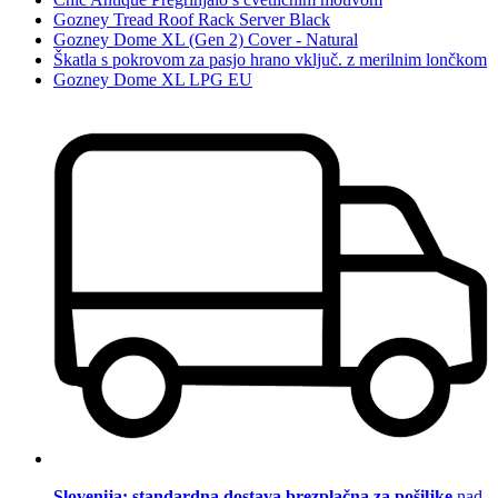
Gozney Tread Roof Rack Server Black
Gozney Dome XL (Gen 2) Cover - Natural
Škatla s pokrovom za pasjo hrano vključ. z merilnim lončkom
Gozney Dome XL LPG EU
Slovenija: standardna dostava brezplačna za pošiljke
nad