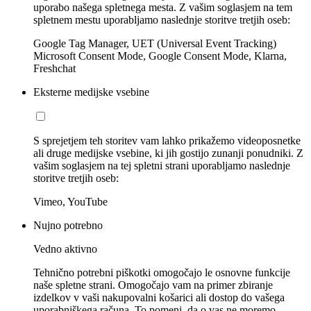
uporabo našega spletnega mesta. Z vašim soglasjem na tem
spletnem mestu uporabljamo naslednje storitve tretjih oseb:
Google Tag Manager, UET (Universal Event Tracking)
Microsoft Consent Mode, Google Consent Mode, Klarna,
Freshchat
Eksterne medijske vsebine
S sprejetjem teh storitev vam lahko prikažemo videoposnetke
ali druge medijske vsebine, ki jih gostijo zunanji ponudniki. Z
vašim soglasjem na tej spletni strani uporabljamo naslednje
storitve tretjih oseb:
Vimeo, YouTube
Nujno potrebno
Vedno aktivno
Tehnično potrebni piškotki omogočajo le osnovne funkcije
naše spletne strani. Omogočajo vam na primer zbiranje
izdelkov v vaši nakupovalni košarici ali dostop do vašega
uporabniškega računa. To pomeni, da o vas ne moremo