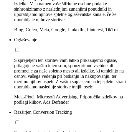
izdelke. V ta namen vaše šifrirane osebne podatke
sinhroniziramo z naslednjimi zunanjimi ponudniki in
uporabljamo njihove spletne oglaševalske kanale, če že
uporabljate njihove storitve:
Bing, Criteo, Meta, Google, LinkedIn, Pinterest, TikTok
Oglaševanje
S sprejetjem teh storitev vam lahko prikazujemo oglase,
prilagojene vašim interesom, sponzorirane vsebine ali
promocije za naše spletno mesto ali izdelke, ki temleljijo na
osnovi vašega vedenja pri brskanju in nakupovanju, ter
merimo njihov uspeh. Z vašim soglasjem na tej spletni strani
uporabljamo naslednje storitve tretjih oseb:
Meta-Pixel, Microsoft Advertising, Priporočila izdelkov na
podlagi klikov, Ads Defender
Razširjen Conversion Tracking