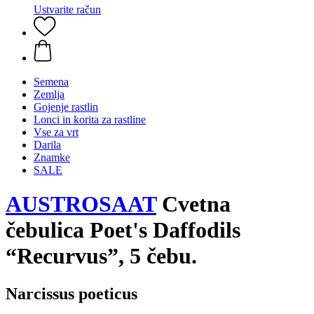
Ustvarite račun
Semena
Zemlja
Gojenje rastlin
Lonci in korita za rastline
Vse za vrt
Darila
Znamke
SALE
AUSTROSAAT
Cvetna
čebulica Poet's Daffodils
“Recurvus”, 5 čebu.
Narcissus poeticus