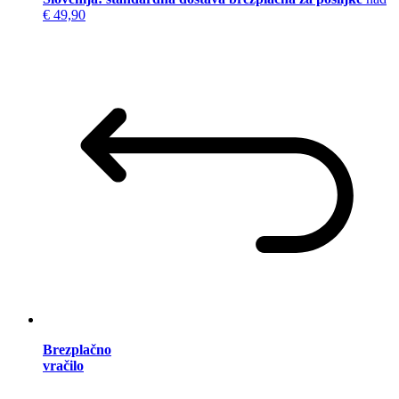
€ 49,90
Brezplačno
vračilo