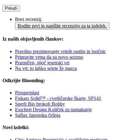
Prikaži
Brez recenzij.
Bodite prvi in napišite recenzijo za ta izdelek.
Iz naših objavljenih člankov:
Pravilno prezimovanje vrtnih rastlin in lončnic
Pripravite vrtna tla za novo sezono
Prazničen, sijoč jesenski vrt
Na vrt: to lahko sejete že marca
Odkrijte Bloomling:
Prosperplast
Fiskars Solid™ - cvetličarske škarje, SP141
Sperli Bio brokoli Bobby
Esschert Design Količek za namakanje
Saflax Japonska češnja
Novi izdelki:
Chic Antique Pregrinjalo s cvetličnim motivom