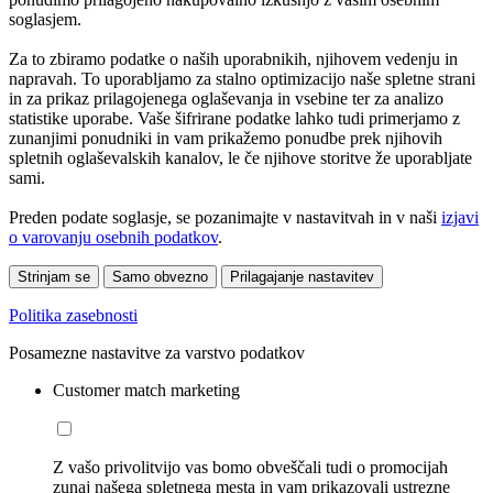
soglasjem.
Za to zbiramo podatke o naših uporabnikih, njihovem vedenju in
napravah. To uporabljamo za stalno optimizacijo naše spletne strani
in za prikaz prilagojenega oglaševanja in vsebine ter za analizo
statistike uporabe. Vaše šifrirane podatke lahko tudi primerjamo z
zunanjimi ponudniki in vam prikažemo ponudbe prek njihovih
spletnih oglaševalskih kanalov, le če njihove storitve že uporabljate
sami.
Preden podate soglasje, se pozanimajte v nastavitvah in v naši
izjavi
o varovanju osebnih podatkov
.
Strinjam se
Samo obvezno
Prilagajanje nastavitev
Politika zasebnosti
Posamezne nastavitve za varstvo podatkov
Customer match marketing
Z vašo privolitvijo vas bomo obveščali tudi o promocijah
zunaj našega spletnega mesta in vam prikazovali ustrezne