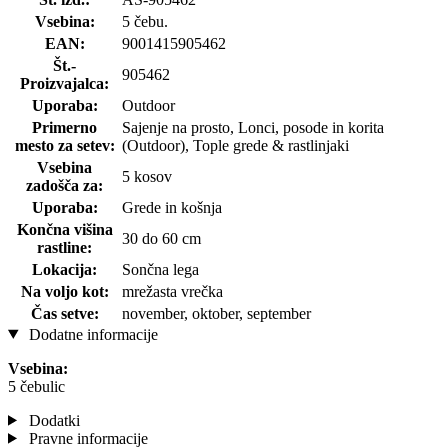
Vsebina:
5 čebu.
EAN:
9001415905462
Št.-
905462
Proizvajalca:
Uporaba:
Outdoor
Primerno
Sajenje na prosto, Lonci, posode in korita
mesto za setev:
(Outdoor), Tople grede & rastlinjaki
Vsebina
5 kosov
zadošča za:
Uporaba:
Grede in košnja
Končna višina
30 do 60 cm
rastline:
Lokacija:
Sončna lega
Na voljo kot:
mrežasta vrečka
Čas setve:
november, oktober, september
Dodatne informacije
Vsebina:
5 čebulic
Dodatki
Pravne informacije