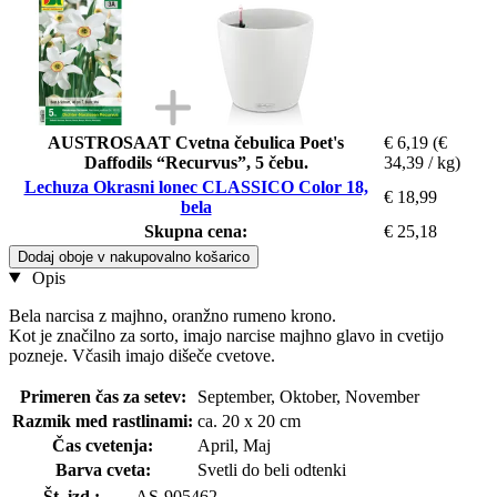
AUSTROSAAT Cvetna čebulica Poet's
€ 6,19
(€
Daffodils “Recurvus”, 5 čebu.
34,39 / kg)
Lechuza Okrasni lonec CLASSICO Color 18,
€ 18,99
bela
Skupna cena:
€ 25,18
Dodaj oboje v nakupovalno košarico
Opis
Bela narcisa z majhno, oranžno rumeno krono.
Kot je značilno za sorto, imajo narcise majhno glavo in cvetijo
pozneje. Včasih imajo dišeče cvetove.
Primeren čas za setev:
September, Oktober, November
Razmik med rastlinami:
ca. 20 x 20 cm
Čas cvetenja:
April, Maj
Barva cveta:
Svetli do beli odtenki
Št. izd.:
AS-905462