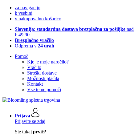
za navigacijo
k vsebini
v nakupovalno košarico
Slovenija: standardna dostava brezplačna za pošiljke
nad
€ 49,90
Brezplačno vračilo
Odprema v
24 urah
Pomoč
Kje je moje naročilo?
Vračilo
Stroški dostave
Možnosti plačila
Kontakt
Vse teme pomoči
Prijava
Prijavite se zdaj
Ste tukaj
prvič?