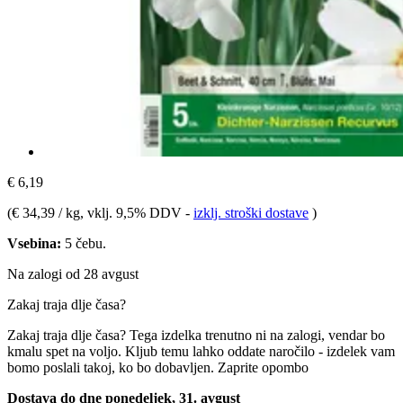
€ 6,19
(
€ 34,39 / kg
, vklj. 9,5% DDV
-
izklj. stroški dostave
)
Vsebina:
5 čebu.
Na zalogi od 28 avgust
Zakaj traja dlje časa?
Zakaj traja dlje časa?
Tega izdelka trenutno ni na zalogi, vendar bo
kmalu spet na voljo. Kljub temu lahko oddate naročilo - izdelek vam
bomo poslali takoj, ko bo dobavljen.
Zaprite opombo
Dostava do dne ponedeljek, 31. avgust