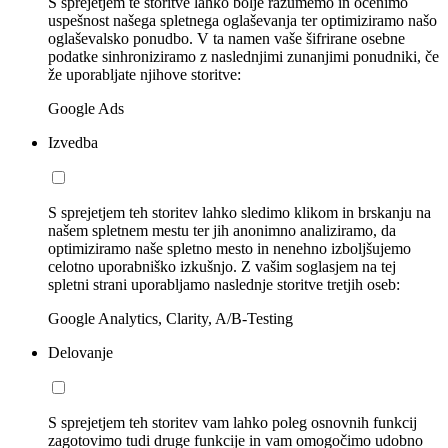
S sprejetjem te storitve lahko bolje razumemo in ocenimo
uspešnost našega spletnega oglaševanja ter optimiziramo našo
oglaševalsko ponudbo. V ta namen vaše šifrirane osebne
podatke sinhroniziramo z naslednjimi zunanjimi ponudniki, če
že uporabljate njihove storitve:
Google Ads
Izvedba
S sprejetjem teh storitev lahko sledimo klikom in brskanju na
našem spletnem mestu ter jih anonimno analiziramo, da
optimiziramo naše spletno mesto in nenehno izboljšujemo
celotno uporabniško izkušnjo. Z vašim soglasjem na tej
spletni strani uporabljamo naslednje storitve tretjih oseb:
Google Analytics, Clarity, A/B-Testing
Delovanje
S sprejetjem teh storitev vam lahko poleg osnovnih funkcij
zagotovimo tudi druge funkcije in vam omogočimo udobno