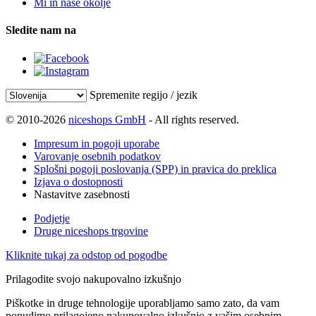
Mi in naše okolje
Sledite nam na
Spremenite regijo / jezik
© 2010-2026
niceshops GmbH
- All rights reserved.
Impresum in pogoji uporabe
Varovanje osebnih podatkov
Splošni pogoji poslovanja (SPP) in pravica do preklica
Izjava o dostopnosti
Nastavitve zasebnosti
Podjetje
Druge niceshops trgovine
Kliknite tukaj za odstop od pogodbe
Prilagodite svojo nakupovalno izkušnjo
Piškotke in druge tehnologije uporabljamo samo zato, da vam
ponudimo prilagojeno nakupovalno izkušnjo z vašim osebnim