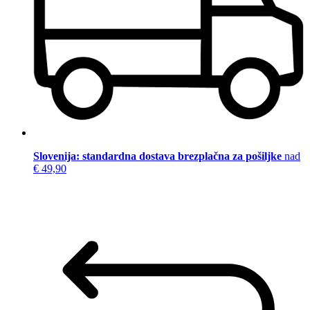
Slovenija: standardna dostava brezplačna za pošiljke
nad
€ 49,90