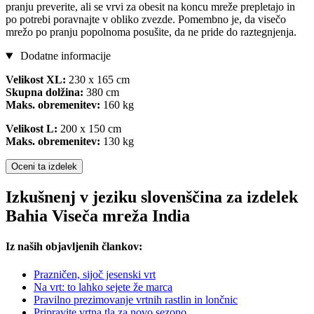
pranju preverite, ali se vrvi za obesit na koncu mreže prepletajo in
po potrebi poravnajte v obliko zvezde. Pomembno je, da visečo
mrežo po pranju popolnoma posušite, da ne pride do raztegnjenja.
Dodatne informacije
Velikost XL:
230 x 165 cm
Skupna dolžina:
380 cm
Maks. obremenitev:
160 kg
Velikost L:
200 x 150 cm
Maks. obremenitev:
130 kg
Oceni ta izdelek
Izkušnenj v jeziku slovenščina za izdelek
Bahia Viseča mreža India
Iz naših objavljenih člankov:
Prazničen, sijoč jesenski vrt
Na vrt: to lahko sejete že marca
Pravilno prezimovanje vrtnih rastlin in lončnic
Pripravite vrtna tla za novo sezono