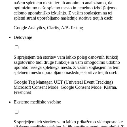
našem spletnem mestu ter jih anonimno analiziramo, da
optimiziramo naše spletno mesto in nenehno izboljšujemo
celotno uporabniško izkušnjo. Z vašim soglasjem na tej
spletni strani uporabljamo naslednje storitve tretjih oseb:
Google Analytics, Clarity, A/B-Testing
Delovanje
S sprejetjem teh storitev vam lahko poleg osnovnih funkcij
zagotovimo tudi druge funkcije in vam omogočimo udobno
uporabo našega spletnega mesta. Z vašim soglasjem na tem
spletnem mestu uporabljamo naslednje storitve tretjih oseb:
Google Tag Manager, UET (Universal Event Tracking)
Microsoft Consent Mode, Google Consent Mode, Klarna,
Freshchat
Eksterne medijske vsebine
S sprejetjem teh storitev vam lahko prikažemo videoposnetke
ali druge medijske vsebine, ki jih gostijo zunanji ponudniki. Z