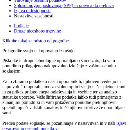
Varovanje osebnih podatkov
Splošni pogoji poslovanja (SPP) in pravica do preklica
Izjava o dostopnosti
Nastavitve zasebnosti
Podjetje
Druge niceshops trgovine
Kliknite tukaj za odstop od pogodbe
Prilagodite svojo nakupovalno izkušnjo
Piškotke in druge tehnologije uporabljamo samo zato, da vam
ponudimo prilagojeno nakupovalno izkušnjo z vašim osebnim
soglasjem.
Za to zbiramo podatke o naših uporabnikih, njihovem vedenju in
napravah. To uporabljamo za stalno optimizacijo naše spletne strani
in za prikaz prilagojenega oglaševanja in vsebine ter za analizo
statistike uporabe. Vaše šifrirane podatke lahko tudi primerjamo z
zunanjimi ponudniki in vam prikažemo ponudbe prek njihovih
spletnih oglaševalskih kanalov, le če njihove storitve že uporabljate
sami.
Preden podate soglasje, se pozanimajte v nastavitvah in v naši
izjavi
o varovanju osebnih podatkov
.