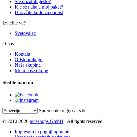
Ste pozabili geslo?
Kje se nahaja moj paket?
Unovčite kodo za popust
Izvedite več
Svetovalec
O nas
Kontakt
O Bloomlingu
Naša skupina
Mi in naše okolje
Sledite nam na
Spremenite regijo / jezik
© 2010-2026
niceshops GmbH
- All rights reserved.
Impresum in pogoji uporabe