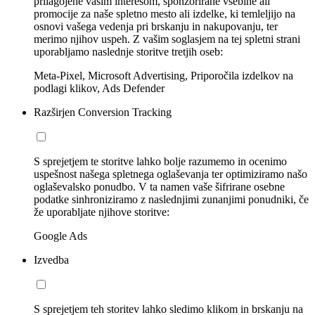
prilagojene vašim interesom, sponzorirane vsebine ali
promocije za naše spletno mesto ali izdelke, ki temleljijo na
osnovi vašega vedenja pri brskanju in nakupovanju, ter
merimo njihov uspeh. Z vašim soglasjem na tej spletni strani
uporabljamo naslednje storitve tretjih oseb:
Meta-Pixel, Microsoft Advertising, Priporočila izdelkov na
podlagi klikov, Ads Defender
Razširjen Conversion Tracking
S sprejetjem te storitve lahko bolje razumemo in ocenimo
uspešnost našega spletnega oglaševanja ter optimiziramo našo
oglaševalsko ponudbo. V ta namen vaše šifrirane osebne
podatke sinhroniziramo z naslednjimi zunanjimi ponudniki, če
že uporabljate njihove storitve:
Google Ads
Izvedba
S sprejetjem teh storitev lahko sledimo klikom in brskanju na