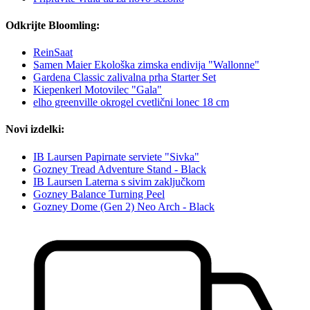
Odkrijte Bloomling:
ReinSaat
Samen Maier Ekološka zimska endivija "Wallonne"
Gardena Classic zalivalna prha Starter Set
Kiepenkerl Motovilec "Gala"
elho greenville okrogel cvetlični lonec 18 cm
Novi izdelki:
IB Laursen Papirnate serviete "Sivka"
Gozney Tread Adventure Stand - Black
IB Laursen Laterna s sivim zaključkom
Gozney Balance Turning Peel
Gozney Dome (Gen 2) Neo Arch - Black