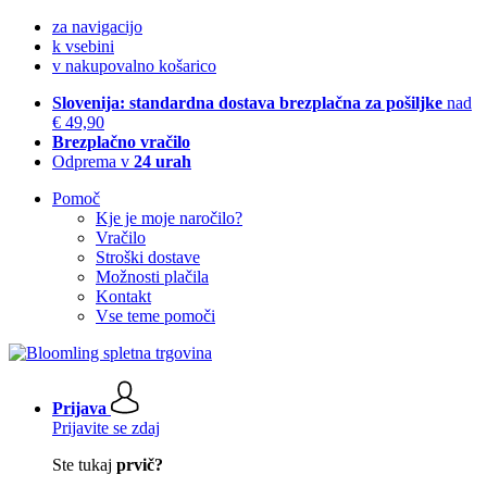
za navigacijo
k vsebini
v nakupovalno košarico
Slovenija: standardna dostava brezplačna za pošiljke
nad
€ 49,90
Brezplačno vračilo
Odprema v
24 urah
Pomoč
Kje je moje naročilo?
Vračilo
Stroški dostave
Možnosti plačila
Kontakt
Vse teme pomoči
Prijava
Prijavite se zdaj
Ste tukaj
prvič?