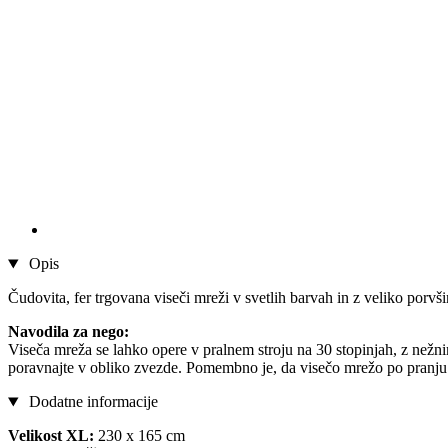
Opis
Čudovita, fer trgovana viseči mreži v svetlih barvah in z veliko porv
Navodila za nego:
Viseča mreža se lahko opere v pralnem stroju na 30 stopinjah, z nežni
poravnajte v obliko zvezde. Pomembno je, da visečo mrežo po pranju 
Dodatne informacije
Velikost XL:
230 x 165 cm