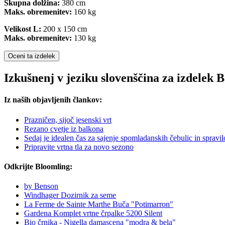
Skupna dolžina:
380 cm
Maks. obremenitev:
160 kg
Velikost L:
200 x 150 cm
Maks. obremenitev:
130 kg
Oceni ta izdelek
Izkušnenj v jeziku slovenščina za izdelek
Iz naših objavljenih člankov:
Prazničen, sijoč jesenski vrt
Rezano cvetje iz balkona
Sedaj je idealen čas za sajenje spomladanskih čebulic in spravil
Pripravite vrtna tla za novo sezono
Odkrijte Bloomling:
by Benson
Windhager Dozirnik za seme
La Ferme de Sainte Marthe Buča "Potimarron"
Gardena Komplet vrtne črpalke 5200 Silent
Bio črnika - Nigella damascena "modra & bela"