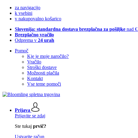
za navigacijo
k vsebini
v nakupovalno košarico
Slovenija: standardna dostava brezplačna za pošiljke
nad €
Brezplačno vračilo
Odprema v
24 urah
Pomoč
Kje je moje naročilo?
Vračilo
Stroški dostave
Možnosti plačila
Kontakt
Vse teme pomoči
Prijava
Prijavite se zdaj
Ste tukaj
prvič?
Ustvarite račun