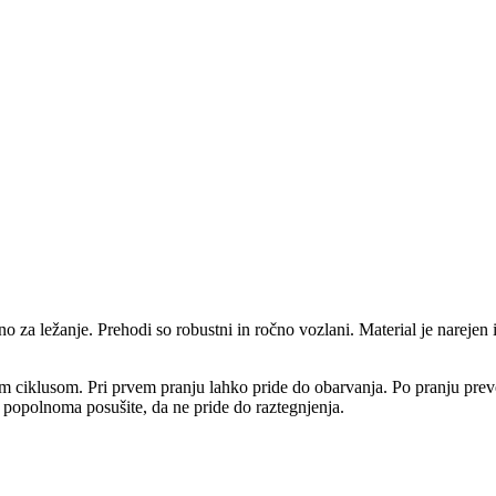
šino za ležanje. Prehodi so robustni in ročno vozlani. Material je narej
m ciklusom. Pri prvem pranju lahko pride do obarvanja. Po pranju preveri
popolnoma posušite, da ne pride do raztegnjenja.