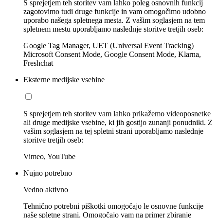
S sprejetjem teh storitev vam lahko poleg osnovnih funkcij
zagotovimo tudi druge funkcije in vam omogočimo udobno
uporabo našega spletnega mesta. Z vašim soglasjem na tem
spletnem mestu uporabljamo naslednje storitve tretjih oseb:
Google Tag Manager, UET (Universal Event Tracking)
Microsoft Consent Mode, Google Consent Mode, Klarna,
Freshchat
Eksterne medijske vsebine
S sprejetjem teh storitev vam lahko prikažemo videoposnetke
ali druge medijske vsebine, ki jih gostijo zunanji ponudniki. Z
vašim soglasjem na tej spletni strani uporabljamo naslednje
storitve tretjih oseb:
Vimeo, YouTube
Nujno potrebno
Vedno aktivno
Tehnično potrebni piškotki omogočajo le osnovne funkcije
naše spletne strani. Omogočajo vam na primer zbiranje