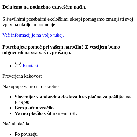
Delujemo na podnebno ozaveščen način.
S številnimi posebnimi ekološkimi ukrepi pomagamo zmanjšati svoj
vpliv na okolje in podnebje.
Več informacij je na voljo tukaj.
Potrebujete pomoč pri vašem naročilu? Z veseljem bomo
odgovorili na vsa vaša vprašanja.
Kontakt
Preverjena kakovost
Nakupujte varno in diskretno
Slovenija: standardna dostava brezplačna za pošiljke
nad
€ 49,90
Brezplačno vračilo
Varno plačilo
s šifriranjem SSL
Načini plačila
Po povzetju