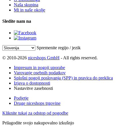
Naša skupina
Mi in naše okolje
Sledite nam na
Spremenite regijo / jezik
© 2010-2026
niceshops GmbH
- All rights reserved.
Impresum in pogoji uporabe
Varovanje osebnih podatkov
Splošni pogoji poslovanja (SPP) in pravica do preklica
Izjava o dostopnosti
Nastavitve zasebnosti
Podjetje
Druge niceshops trgovine
Kliknite tukaj za odstop od pogodbe
Prilagodite svojo nakupovalno izkušnjo