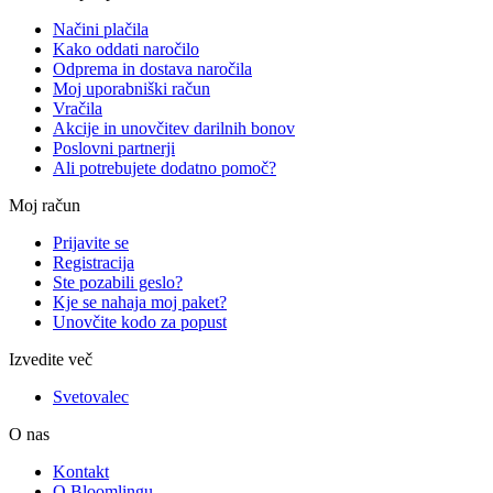
Načini plačila
Kako oddati naročilo
Odprema in dostava naročila
Moj uporabniški račun
Vračila
Akcije in unovčitev darilnih bonov
Poslovni partnerji
Ali potrebujete dodatno pomoč?
Moj račun
Prijavite se
Registracija
Ste pozabili geslo?
Kje se nahaja moj paket?
Unovčite kodo za popust
Izvedite več
Svetovalec
O nas
Kontakt
O Bloomlingu