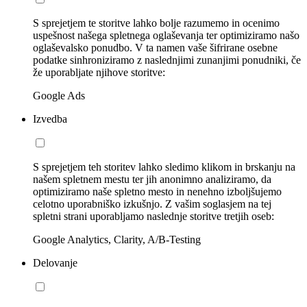
S sprejetjem te storitve lahko bolje razumemo in ocenimo
uspešnost našega spletnega oglaševanja ter optimiziramo našo
oglaševalsko ponudbo. V ta namen vaše šifrirane osebne
podatke sinhroniziramo z naslednjimi zunanjimi ponudniki, če
že uporabljate njihove storitve:
Google Ads
Izvedba
S sprejetjem teh storitev lahko sledimo klikom in brskanju na
našem spletnem mestu ter jih anonimno analiziramo, da
optimiziramo naše spletno mesto in nenehno izboljšujemo
celotno uporabniško izkušnjo. Z vašim soglasjem na tej
spletni strani uporabljamo naslednje storitve tretjih oseb:
Google Analytics, Clarity, A/B-Testing
Delovanje