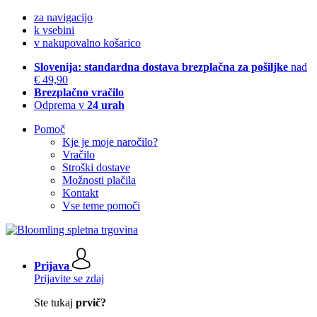
za navigacijo
k vsebini
v nakupovalno košarico
Slovenija: standardna dostava brezplačna za pošiljke
nad
€ 49,90
Brezplačno vračilo
Odprema v
24 urah
Pomoč
Kje je moje naročilo?
Vračilo
Stroški dostave
Možnosti plačila
Kontakt
Vse teme pomoči
Prijava
Prijavite se zdaj
Ste tukaj
prvič?