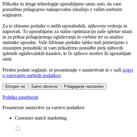
Piškotke in druge tehnologije uporabljamo samo zato, da vam
ponudimo prilagojeno nakupovalno izkušnjo z vašim osebnim
soglasjem.
Za to zbiramo podatke o naših uporabnikih, njihovem vedenju in
napravah. To uporabljamo za stalno optimizacijo naše spletne strani
in za prikaz prilagojenega oglaševanja in vsebine ter za analizo
statistike uporabe. Vaše šifrirane podatke lahko tudi primerjamo z
zunanjimi ponudniki in vam prikažemo ponudbe prek njihovih
spletnih oglaševalskih kanalov, le če njihove storitve že uporabljate
sami.
Preden podate soglasje, se pozanimajte v nastavitvah in v naši
izjavi
o varovanju osebnih podatkov
.
Strinjam se
Samo obvezno
Prilagajanje nastavitev
Politika zasebnosti
Posamezne nastavitve za varstvo podatkov
Customer match marketing