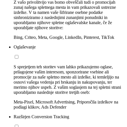
Z vašo privolitvijo vas bomo obveščali tudi o promocijah
zunaj našega spletnega mesta in vam prikazovali ustrezne
izdelke. V ta namen vaše šifrirane osebne podatke
sinhroniziramo z naslednjimi zunanjimi ponudniki in
uporabljamo njihove spletne oglaševalske kanale, če že
uporabljate njihove storitve:
Bing, Criteo, Meta, Google, LinkedIn, Pinterest, TikTok
Oglaševanje
S sprejetjem teh storitev vam lahko prikazujemo oglase,
prilagojene vašim interesom, sponzorirane vsebine ali
promocije za naše spletno mesto ali izdelke, ki temleljijo na
osnovi vašega vedenja pri brskanju in nakupovanju, ter
merimo njihov uspeh. Z vašim soglasjem na tej spletni strani
uporabljamo naslednje storitve tretjih oseb:
Meta-Pixel, Microsoft Advertising, Priporočila izdelkov na
podlagi klikov, Ads Defender
Razširjen Conversion Tracking