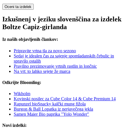
Oceni ta izdelek
Izkušnenj v jeziku slovenščina za izdelek
Boltze Capiz-girlanda
Iz naših objavljenih člankov:
Pripravite vrtna tla za novo sezono
Sedaj je idealen čas za sajenje spomladanskih čebulic in
spravilo ostalih
Pravilno prezimovanje vrtnih rastlin in lončnic
Na vrt: to lahko sejete že marca
Odkrijte Bloomling:
Wikholm
Kovinski nosilec za Cube Color 14 & Cube Premium 14
Rapunzel bioSnacky kalčki mung fižola
Burgon & Ball Lopatka iz nerjavečega jekla
Samen Maier Bio paprika "Yolo Wonder"
Novi izdelki: