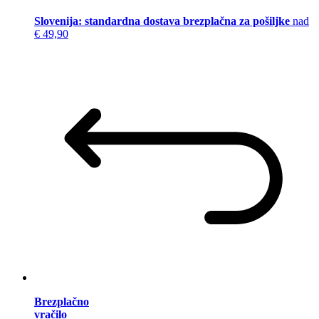
Slovenija: standardna dostava brezplačna za pošiljke
nad
€ 49,90
Brezplačno
vračilo