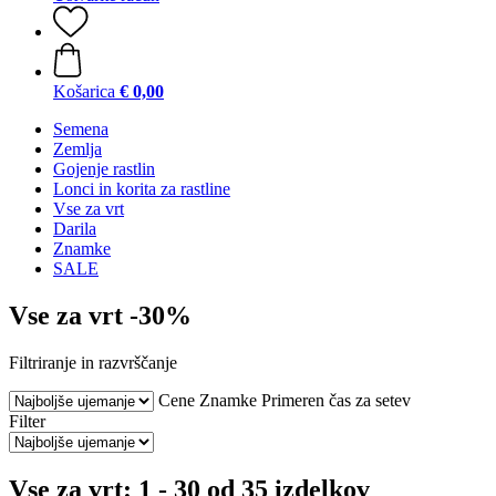
Košarica
€ 0,00
Semena
Zemlja
Gojenje rastlin
Lonci in korita za rastline
Vse za vrt
Darila
Znamke
SALE
Vse za vrt -30%
Filtriranje in razvrščanje
Cene
Znamke
Primeren čas za setev
Filter
Vse za vrt: 1 - 30 od 35 izdelkov