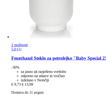
2 možnosti
5.0 (1)
Feuerhand
Steklo za petrolejko "Baby Special 2
-30%
za jasno ali razpršeno svetlobo
odporno na udarce in vročino
izdelano v Nemčiji
€ 9,73
€ 13,99
Dostava do 11 avgust