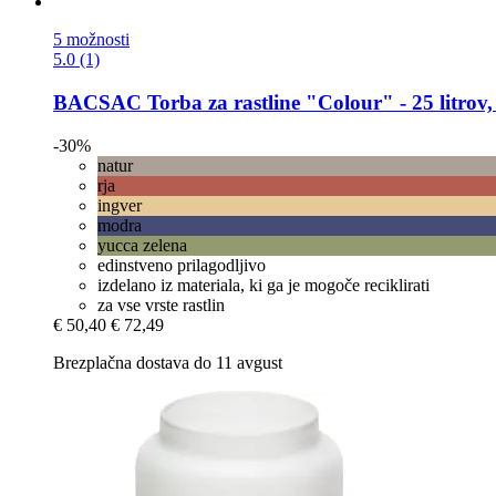
5 možnosti
5.0 (1)
BACSAC
Torba za rastline "Colour" -​ 25 litrov,
-30%
natur
rja
ingver
modra
yucca zelena
edinstveno prilagodljivo
izdelano iz materiala, ki ga je mogoče reciklirati
za vse vrste rastlin
€ 50,40
€ 72,49
Brezplačna dostava do 11 avgust