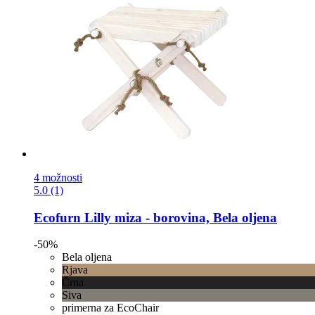
4 možnosti
5.0 (1)
Ecofurn
Lilly miza -​ borovina, Bela oljena
-50%
Bela oljena
Rjava
Črna
Siva
primerna za EcoChair