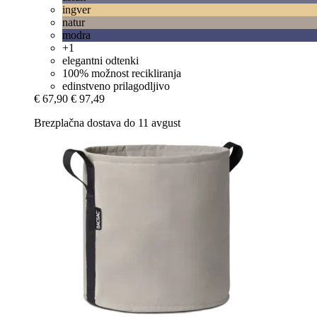
ingver
natur
modra
+1
elegantni odtenki
100% možnost recikliranja
edinstveno prilagodljivo
€ 67,90
€ 97,49
Brezplačna dostava do 11 avgust