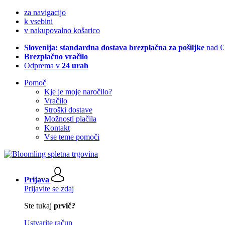
za navigacijo
k vsebini
v nakupovalno košarico
Slovenija: standardna dostava brezplačna za pošiljke
nad €
Brezplačno vračilo
Odprema v
24 urah
Pomoč
Kje je moje naročilo?
Vračilo
Stroški dostave
Možnosti plačila
Kontakt
Vse teme pomoči
Prijava
Prijavite se zdaj
Ste tukaj
prvič?
Ustvarite račun