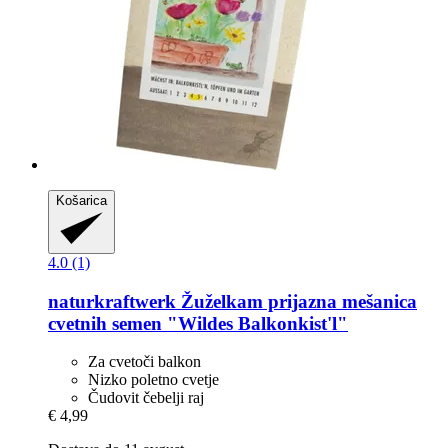
Košarica
4.0 (1)
naturkraftwerk
Žuželkam prijazna mešanica
cvetnih semen "Wildes Balkonkist'l"
Za cvetoči balkon
Nizko poletno cvetje
Čudovit čebelji raj
€ 4,99