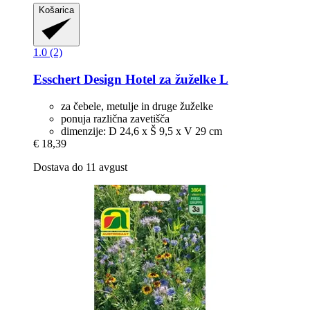
Košarica
1.0 (2)
Esschert Design
Hotel za žuželke L
za čebele, metulje in druge žuželke
ponuja različna zavetišča
dimenzije: D 24,6 x Š 9,5 x V 29 cm
€ 18,39
Dostava do 11 avgust