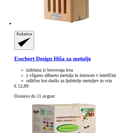
Košarica
Esschert Design
Hiša za metulje
izdelana iz borovega lesa
z vžgano silhueto metulja in imenom v latinščini
odlično kot darilo za ljubitelje metuljev in vrta
€ 12,89
Dostava do 11 avgust