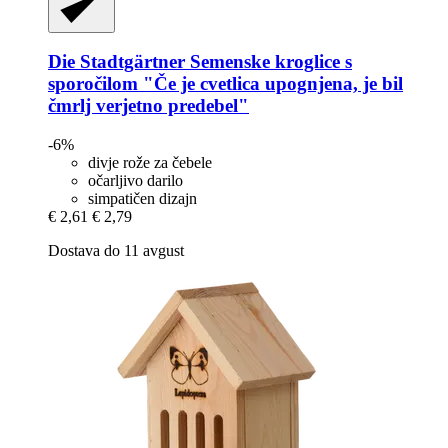
Die Stadtgärtner
Semenske kroglice s
sporočilom "Če je cvetlica upognjena, je bil
čmrlj verjetno predebel"
-6%
divje rože za čebele
očarljivo darilo
simpatičen dizajn
€ 2,61
€ 2,79
Dostava do 11 avgust