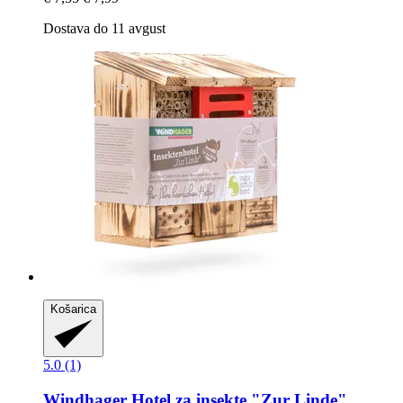
Dostava do 11 avgust
Košarica
5.0 (1)
Windhager
Hotel za insekte "Zur Linde"