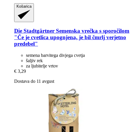
Košarica
Die Stadtgärtner
Semenska vrečka s sporočilom
"Če je cvetlica upognjena, je bil čmrlj verjetno
predebel"
semena barvitega divjega cvetja
šaljiv rek
za ljubitelje vrtov
€ 3,29
Dostava do 11 avgust