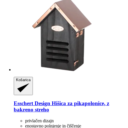
Košarica
Esschert Design
Hišica za pikapolonice, z
bakreno streho
privlačen dizajn
enostavno polnjenje in čiščenje