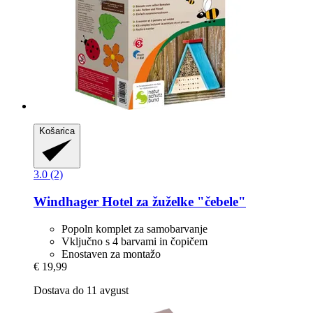
Košarica
3.0 (2)
Windhager
Hotel za žuželke "čebele"
Popoln komplet za samobarvanje
Vključno s 4 barvami in čopičem
Enostaven za montažo
€ 19,99
Dostava do 11 avgust