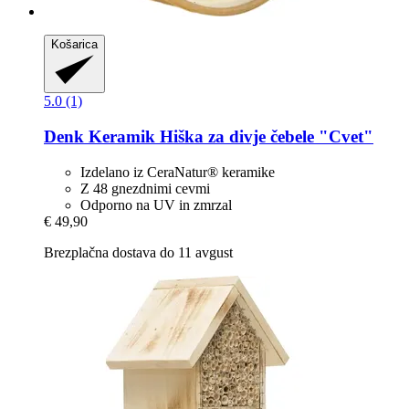
Košarica
5.0 (1)
Denk Keramik
Hiška za divje čebele "Cvet"
Izdelano iz CeraNatur® keramike
Z 48 gnezdnimi cevmi
Odporno na UV in zmrzal
€ 49,90
Brezplačna dostava do 11 avgust