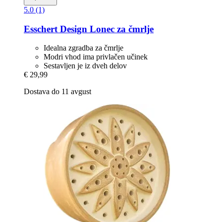
5.0 (1)
Esschert Design
Lonec za čmrlje
Idealna zgradba za čmrlje
Modri vhod ima privlačen učinek
Sestavljen je iz dveh delov
€ 29,99
Dostava do 11 avgust