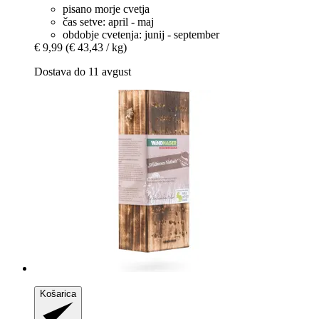
pisano morje cvetja
čas setve: april - maj
obdobje cvetenja: junij - september
€ 9,99
(€ 43,43 / kg)
Dostava do 11 avgust
Košarica