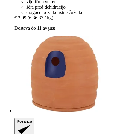
vijolični cvetovi
ščiti pred dehidracijo
dragoceno za koristne žuželke
€ 2,99
(€ 36,37 / kg)
Dostava do 11 avgust
Košarica