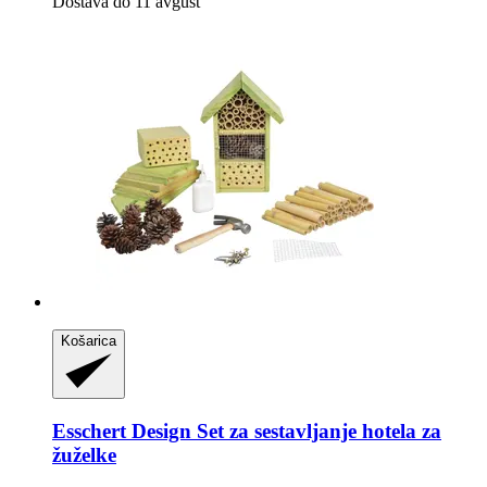
Dostava do 11 avgust
Košarica
Esschert Design
Set za sestavljanje hotela za
žuželke