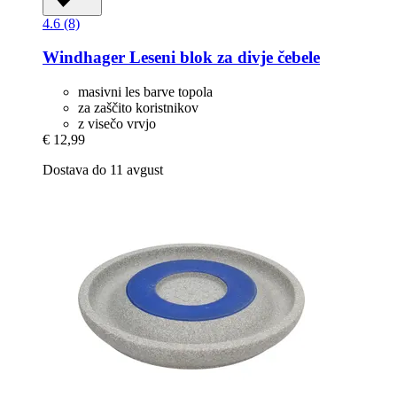
4.6 (8)
Windhager
Leseni blok za divje čebele
masivni les barve topola
za zaščito koristnikov
z visečo vrvjo
€ 12,99
Dostava do 11 avgust