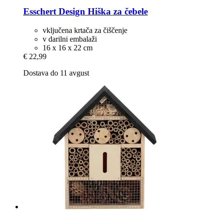
Esschert Design
Hiška za čebele
vključena krtača za čiščenje
v darilni embalaži
16 x 16 x 22 cm
€ 22,99
Dostava do 11 avgust