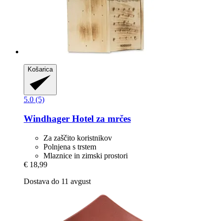
Košarica
5.0 (5)
Windhager
Hotel za mrčes
Za zaščito koristnikov
Polnjena s trstem
Mlaznice in zimski prostori
€ 18,99
Dostava do 11 avgust