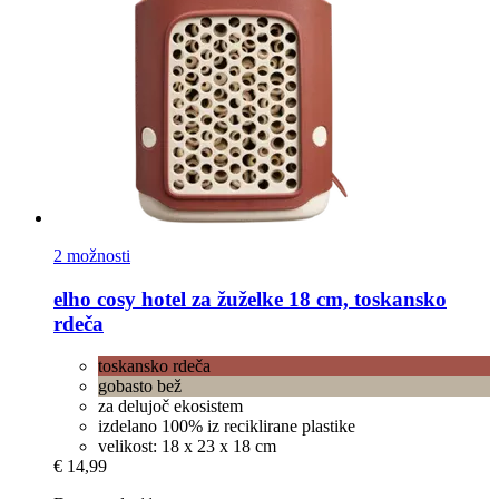
2 možnosti
elho
cosy hotel za žuželke 18 cm, toskansko
rdeča
toskansko rdeča
gobasto bež
za delujoč ekosistem
izdelano 100% iz reciklirane plastike
velikost: 18 x 23 x 18 cm
€ 14,99