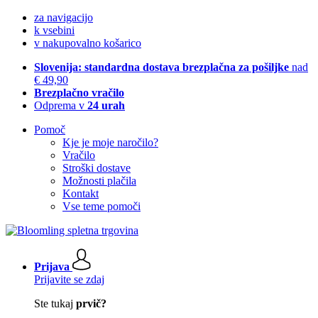
za navigacijo
k vsebini
v nakupovalno košarico
Slovenija: standardna dostava brezplačna za pošiljke
nad
€ 49,90
Brezplačno vračilo
Odprema v
24 urah
Pomoč
Kje je moje naročilo?
Vračilo
Stroški dostave
Možnosti plačila
Kontakt
Vse teme pomoči
Prijava
Prijavite se zdaj
Ste tukaj
prvič?