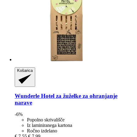
Košarica
Wunderle
Hotel za žuželke za ohranjanje
narave
-6%
Popolno skrivališče
Iz laminiranega kartona
Ročno izdelano
€ 7,55
€ 7,99