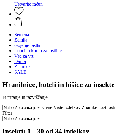
Ustvarite račun
Semena
Zemlja
Gojenje rastlin
Lonci in korita za rastline
Vse za vrt
Darila
Znamke
SALE
Hranilnice, hoteli in hišice za insekte
Filtriranje in razvrščanje
Cene
Vrste izdelkov
Znamke
Lastnosti
Filter
Insekti: 1 - 30 od 34 izdelkov