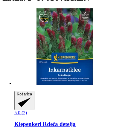
Košarica
5.0 (2)
Kiepenkerl
Rdeča detelja