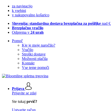
za navigacijo
k vsebini
v nakupovalno košarico
Slovenija: standardna dostava brezplačna za pošiljke
nad €
Brezplačno vračilo
Odprema v
24 urah
Pomoč
Kje je moje naročilo?
Vračilo
Stroški dostave
Možnosti plačila
Kontakt
Vse teme pomoči
Prijava
Prijavite se zdaj
Ste tukaj
prvič?
Ustvarite račun