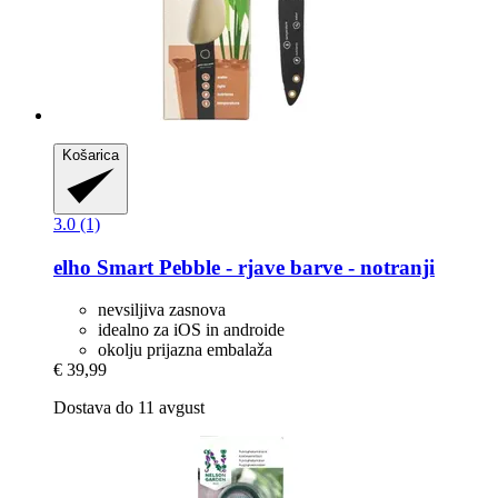
Košarica
3.0 (1)
elho
Smart Pebble -​ rjave barve -​ notranji
nevsiljiva zasnova
idealno za iOS in androide
okolju prijazna embalaža
€ 39,99
Dostava do 11 avgust