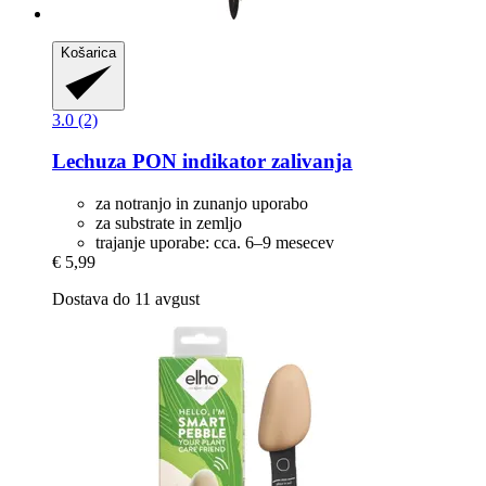
Košarica
3.0 (2)
Lechuza
PON indikator zalivanja
za notranjo in zunanjo uporabo
za substrate in zemljo
trajanje uporabe: cca. 6–9 mesecev
€ 5,99
Dostava do 11 avgust