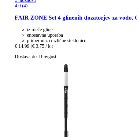
2 možnosti
4.0 (4)
FAIR ZONE
Set 4 glinenih dozatorjev za vodo, Cl
iz rdeče gline
enostavna uporaba
primerno za različne steklenice
€ 14,99
(€ 3,75 / k.)
Dostava do 11 avgust