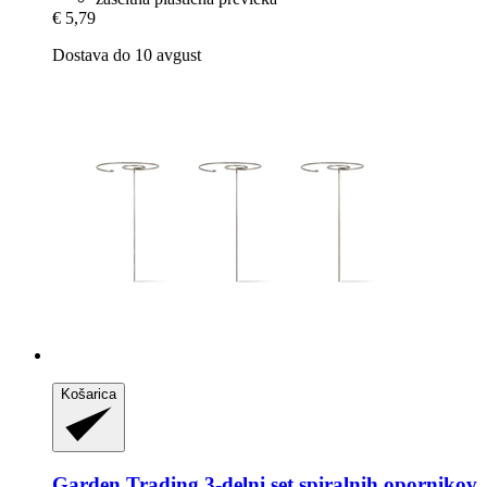
€ 5,79
Dostava do 10 avgust
Košarica
Garden Trading
3-​delni set spiralnih opornikov