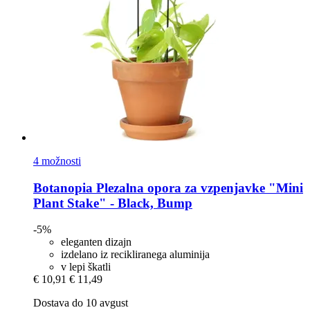
4 možnosti
Botanopia
Plezalna opora za vzpenjavke "Mini
Plant Stake" -​ Black, Bump
-5%
eleganten dizajn
izdelano iz recikliranega aluminija
v lepi škatli
€ 10,91
€ 11,49
Dostava do 10 avgust