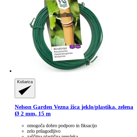
Košarica
Nelson Garden
Vezna žica jeklo/plastika. zelena
Ø 2 mm, 15 m
omogoča dobro podporo in fiksacijo
zelo prilagodljivo
zaščitna plastična prevleka