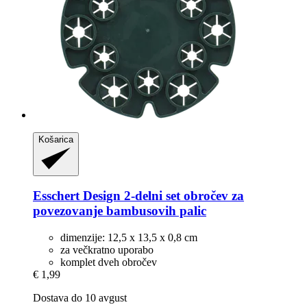
Košarica
Esschert Design
2-​delni set obročev za
povezovanje bambusovih palic
dimenzije: 12,5 x 13,5 x 0,8 cm
za večkratno uporabo
komplet dveh obročev
€ 1,99
Dostava do 10 avgust