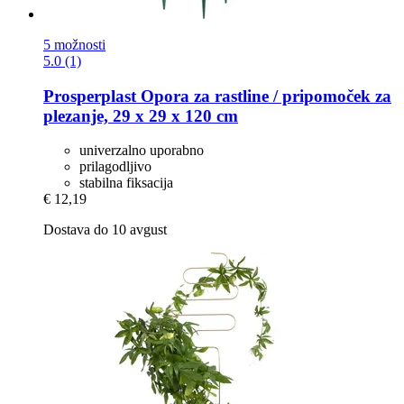
5 možnosti
5.0 (1)
Prosperplast
Opora za rastline / pripomoček za
plezanje, 29 x 29 x 120 cm
univerzalno uporabno
prilagodljivo
stabilna fiksacija
€ 12,19
Dostava do 10 avgust