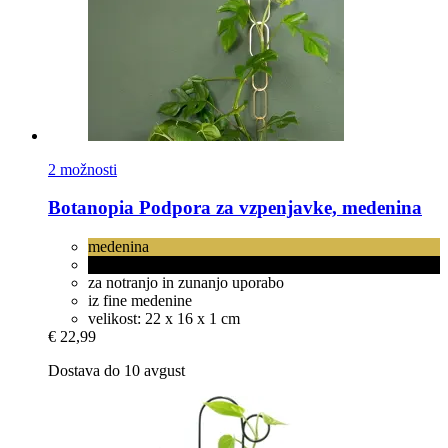
2 možnosti
Botanopia
Podpora za vzpenjavke, medenina
medenina
medenina s črnim premazom
za notranjo in zunanjo uporabo
iz fine medenine
velikost: 22 x 16 x 1 cm
€ 22,99
Dostava do 10 avgust