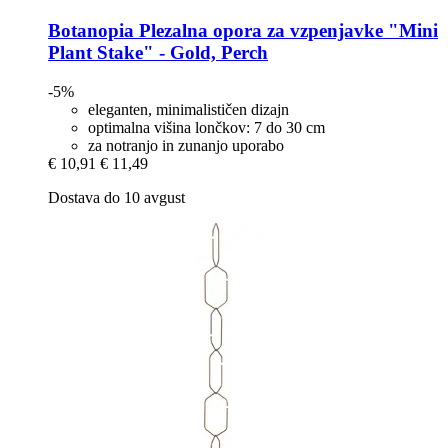
Botanopia
Plezalna opora za vzpenjavke "Mini
Plant Stake" -​ Gold, Perch
-5%
eleganten, minimalističen dizajn
optimalna višina lončkov: 7 do 30 cm
za notranjo in zunanjo uporabo
€ 10,91
€ 11,49
Dostava do 10 avgust