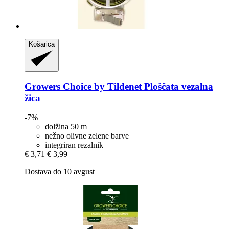
Košarica
Growers Choice by Tildenet
Ploščata vezalna
žica
-7%
dolžina 50 m
nežno olivne zelene barve
integriran rezalnik
€ 3,71
€ 3,99
Dostava do 10 avgust