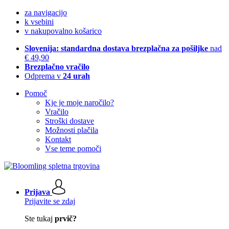
za navigacijo
k vsebini
v nakupovalno košarico
Slovenija: standardna dostava brezplačna za pošiljke
nad
€ 49,90
Brezplačno vračilo
Odprema v
24 urah
Pomoč
Kje je moje naročilo?
Vračilo
Stroški dostave
Možnosti plačila
Kontakt
Vse teme pomoči
Prijava
Prijavite se zdaj
Ste tukaj
prvič?