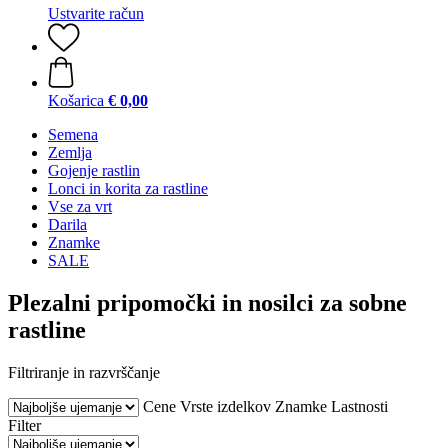
Ustvarite račun
Košarica
€ 0,00
Semena
Zemlja
Gojenje rastlin
Lonci in korita za rastline
Vse za vrt
Darila
Znamke
SALE
Plezalni pripomočki in nosilci za sobne
rastline
Filtriranje in razvrščanje
Cene
Vrste izdelkov
Znamke
Lastnosti
Filter