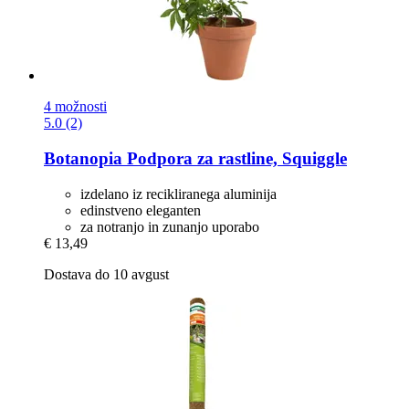
4 možnosti
5.0 (2)
Botanopia
Podpora za rastline, Squiggle
izdelano iz recikliranega aluminija
edinstveno eleganten
za notranjo in zunanjo uporabo
€ 13,49
Dostava do 10 avgust