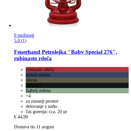
9 možnosti
5.0 (1)
Feuerhand
Petrolejka "Baby Special 276",
rubinasto rdeča
rubinasto rdeča
kobalt modra
olivna
črna mat
žajbelj zelena
+4
za zunanji prostor
delovanje z nafto
čas gorenja: cca. 20 ur
€ 44,99
Dostava do 11 avgust