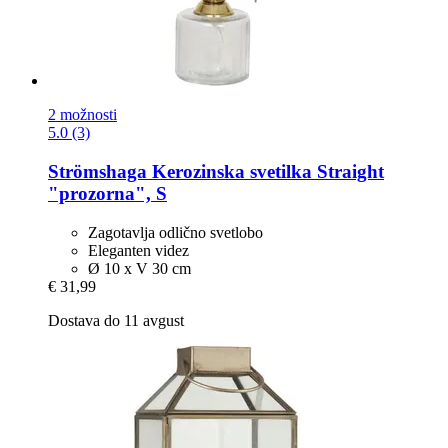
2 možnosti
5.0 (3)
Strömshaga
Kerozinska svetilka Straight
"prozorna", S
Zagotavlja odlično svetlobo
Eleganten videz
Ø 10 x V 30 cm
€ 31,99
Dostava do 11 avgust