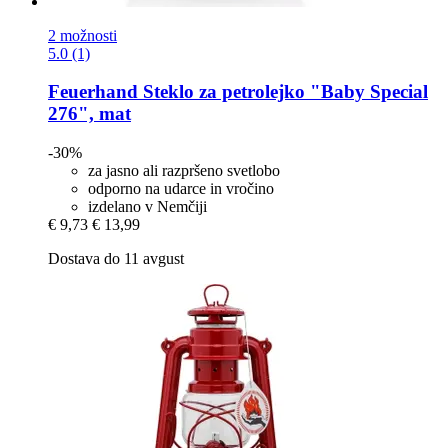
2 možnosti
5.0 (1)
Feuerhand
Steklo za petrolejko "Baby Special
276", mat
-30%
za jasno ali razpršeno svetlobo
odporno na udarce in vročino
izdelano v Nemčiji
€ 9,73
€ 13,99
Dostava do 11 avgust