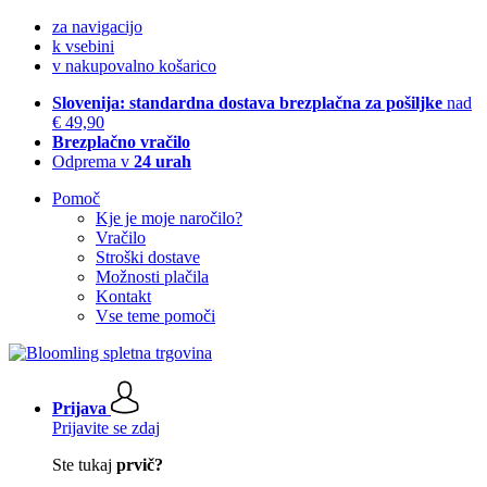
za navigacijo
k vsebini
v nakupovalno košarico
Slovenija: standardna dostava brezplačna za pošiljke
nad
€ 49,90
Brezplačno vračilo
Odprema v
24 urah
Pomoč
Kje je moje naročilo?
Vračilo
Stroški dostave
Možnosti plačila
Kontakt
Vse teme pomoči
Prijava
Prijavite se zdaj
Ste tukaj
prvič?