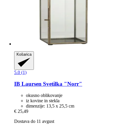
Košarica
5.0 (1)
IB Laursen
Svetilka "Norr"
okusno oblikovanje
iz kovine in stekla
dimenzije: 13,5 x 25,5 cm
€ 25,49
Dostava do 11 avgust