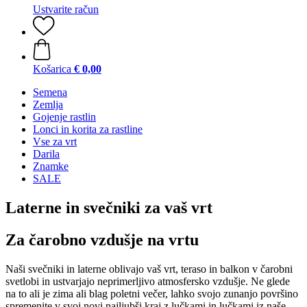
Ustvarite račun
Košarica
€ 0,00
Semena
Zemlja
Gojenje rastlin
Lonci in korita za rastline
Vse za vrt
Darila
Znamke
SALE
Laterne in svečniki za vaš vrt
Za čarobno vzdušje na vrtu
Naši svečniki in laterne oblivajo vaš vrt, teraso in balkon v čarobni
svetlobi in ustvarjajo neprimerljivo atmosfersko vzdušje. Ne glede
na to ali je zima ali blag poletni večer, lahko svojo zunanjo površino
spremenite v svoj novi najljubši kraj z lučkami in lučkami iz naše