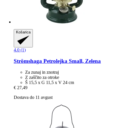
Košarica
4.0 (1)
Strömshaga
Petrolejka Small, Zelena
Za zunaj in znotraj
Z zaščito za otroke
Š 15,5 x G 11,5 x V 24 cm
€ 27,49
Dostava do 11 avgust