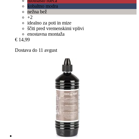
rubinasto rdeča
kobaltno modra
nežna bež
+2
idealno za poti in mize
ščiti pred vremenskimi vplivi
enostavna montaža
€ 14,99
Dostava do 11 avgust