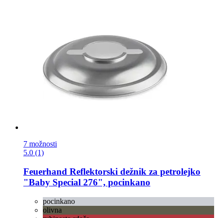
7 možnosti
5.0 (1)
Feuerhand
Reflektorski dežnik za petrolejko
"Baby Special 276", pocinkano
pocinkano
olivna