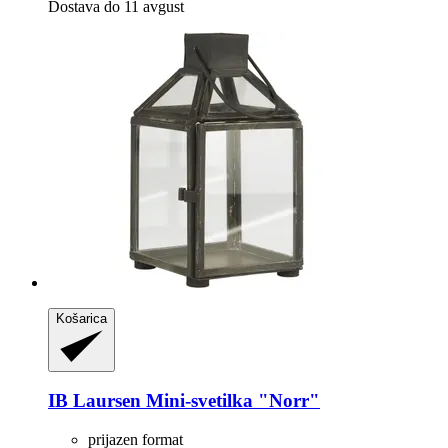
Dostava do 11 avgust
Košarica
IB Laursen
Mini-​svetilka "Norr"
prijazen format