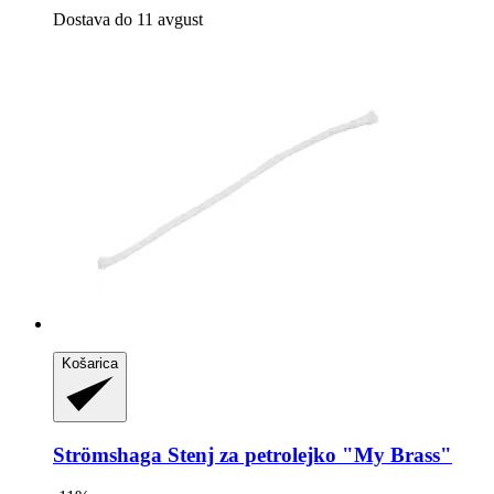
Dostava do 11 avgust
Košarica
Strömshaga
Stenj za petrolejko "My Brass"