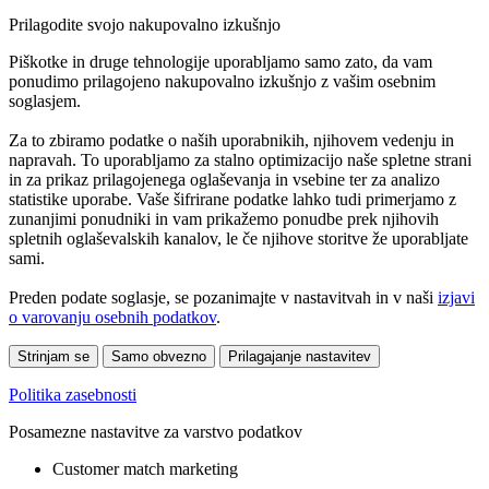
Prilagodite svojo nakupovalno izkušnjo
Piškotke in druge tehnologije uporabljamo samo zato, da vam
ponudimo prilagojeno nakupovalno izkušnjo z vašim osebnim
soglasjem.
Za to zbiramo podatke o naših uporabnikih, njihovem vedenju in
napravah. To uporabljamo za stalno optimizacijo naše spletne strani
in za prikaz prilagojenega oglaševanja in vsebine ter za analizo
statistike uporabe. Vaše šifrirane podatke lahko tudi primerjamo z
zunanjimi ponudniki in vam prikažemo ponudbe prek njihovih
spletnih oglaševalskih kanalov, le če njihove storitve že uporabljate
sami.
Preden podate soglasje, se pozanimajte v nastavitvah in v naši
izjavi
o varovanju osebnih podatkov
.
Strinjam se
Samo obvezno
Prilagajanje nastavitev
Politika zasebnosti
Posamezne nastavitve za varstvo podatkov
Customer match marketing