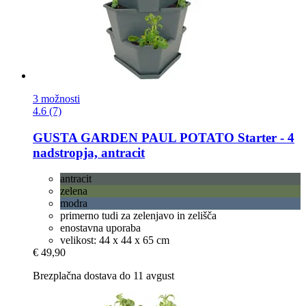
3 možnosti
4.6 (7)
GUSTA GARDEN
PAUL POTATO Starter -​ 4
nadstropja, antracit
antracit
zelena
modra
primerno tudi za zelenjavo in zelišča
enostavna uporaba
velikost: 44 x 44 x 65 cm
€ 49,90
Brezplačna dostava do 11 avgust