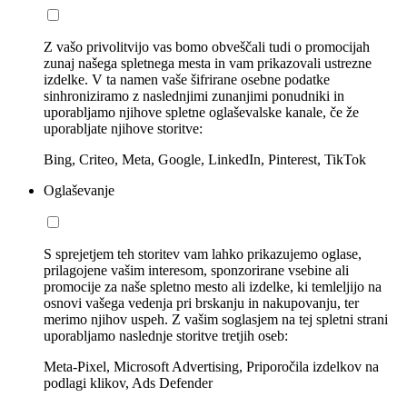
Z vašo privolitvijo vas bomo obveščali tudi o promocijah
zunaj našega spletnega mesta in vam prikazovali ustrezne
izdelke. V ta namen vaše šifrirane osebne podatke
sinhroniziramo z naslednjimi zunanjimi ponudniki in
uporabljamo njihove spletne oglaševalske kanale, če že
uporabljate njihove storitve:
Bing, Criteo, Meta, Google, LinkedIn, Pinterest, TikTok
Oglaševanje
S sprejetjem teh storitev vam lahko prikazujemo oglase,
prilagojene vašim interesom, sponzorirane vsebine ali
promocije za naše spletno mesto ali izdelke, ki temleljijo na
osnovi vašega vedenja pri brskanju in nakupovanju, ter
merimo njihov uspeh. Z vašim soglasjem na tej spletni strani
uporabljamo naslednje storitve tretjih oseb:
Meta-Pixel, Microsoft Advertising, Priporočila izdelkov na
podlagi klikov, Ads Defender