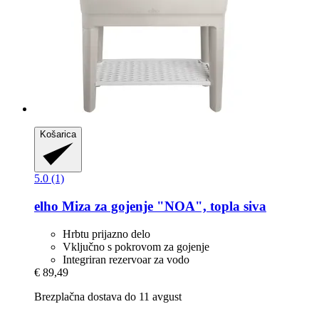
Košarica
5.0 (1)
elho
Miza za gojenje "NOA", topla siva
Hrbtu prijazno delo
Vključno s pokrovom za gojenje
Integriran rezervoar za vodo
€ 89,49
Brezplačna dostava do 11 avgust