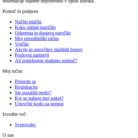
informacije najdete neposredno v opisu izdelka.
Pomoč in podpora
Načini plačila
Kako oddati naročilo
Odprema in dostava naročila
Moj uporabniški račun
Vračila
Akcije in unovčitev darilnih bonov
Poslovni partnerji
Ali potrebujete dodatno pomoč?
Moj račun
Prijavite se
Registracija
Ste pozabili geslo?
Kje se nahaja moj paket?
Unovčite kodo za popust
Izvedite več
Svetovalec
O nas