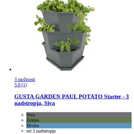
3 možnosti
5.0 (1)
GUSTA GARDEN
PAUL POTATO Starter -​ 3
nadstropja, Siva
Siva
Zelena
Modra
set 3 nadstropja