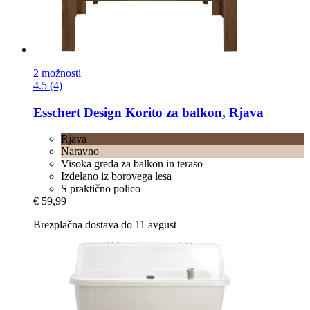
2 možnosti
4.5 (4)
Esschert Design
Korito za balkon, Rjava
Rjava
Naravno
Visoka greda za balkon in teraso
Izdelano iz borovega lesa
S praktično polico
€ 59,99
Brezplačna dostava do 11 avgust