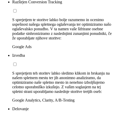
Razširjen Conversion Tracking
S sprejetjem te storitve lahko bolje razumemo in ocenimo
uspešnost našega spletnega oglaševanja ter optimiziramo našo
oglaševalsko ponudbo. V ta namen vaše šifrirane osebne
podatke sinhroniziramo z naslednjimi zunanjimi ponudniki, če
že uporabljate njihove storitve:
Google Ads
Izvedba
S sprejetjem teh storitev lahko sledimo klikom in brskanju na
našem spletnem mestu ter jih anonimno analiziramo, da
optimiziramo naše spletno mesto in nenehno izboljšujemo
celotno uporabniško izkušnjo. Z vašim soglasjem na tej
spletni strani uporabljamo naslednje storitve tretjih oseb:
Google Analytics, Clarity, A/B-Testing
Delovanje