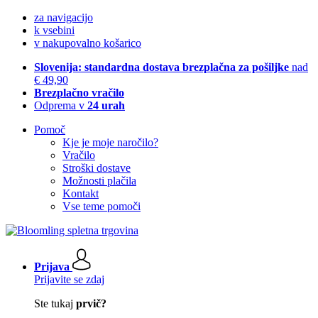
za navigacijo
k vsebini
v nakupovalno košarico
Slovenija: standardna dostava brezplačna za pošiljke
nad
€ 49,90
Brezplačno vračilo
Odprema v
24 urah
Pomoč
Kje je moje naročilo?
Vračilo
Stroški dostave
Možnosti plačila
Kontakt
Vse teme pomoči
Prijava
Prijavite se zdaj
Ste tukaj
prvič?