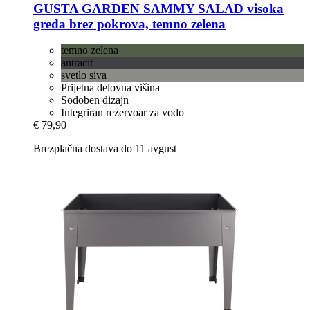
GUSTA GARDEN
SAMMY SALAD visoka
greda brez pokrova, temno zelena
temno zelena
antracit
svetlo siva
Prijetna delovna višina
Sodoben dizajn
Integriran rezervoar za vodo
€ 79,90
Brezplačna dostava do 11 avgust