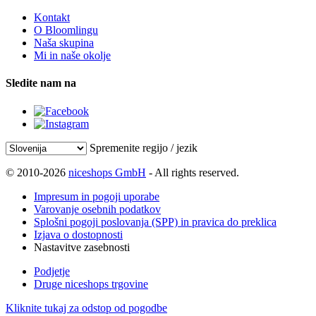
Kontakt
O Bloomlingu
Naša skupina
Mi in naše okolje
Sledite nam na
Spremenite regijo / jezik
© 2010-2026
niceshops GmbH
- All rights reserved.
Impresum in pogoji uporabe
Varovanje osebnih podatkov
Splošni pogoji poslovanja (SPP) in pravica do preklica
Izjava o dostopnosti
Nastavitve zasebnosti
Podjetje
Druge niceshops trgovine
Kliknite tukaj za odstop od pogodbe