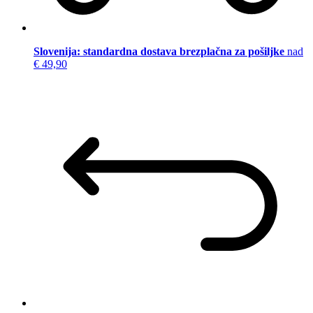
Slovenija: standardna dostava brezplačna za pošiljke
nad
€ 49,90