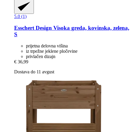
5.0 (1)
Esschert Design
Visoka greda, kovinska, zelena,
S
prijetna delovna višina
iz trpežne jeklene pločevine
privlačen dizajn
€ 36,99
Dostava do 11 avgust