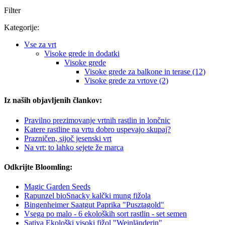
Filter
Kategorije:
Vse za vrt
Visoke grede in dodatki
Visoke grede
Visoke grede za balkone in terase (12)
Visoke grede za vrtove (2)
Iz naših objavljenih člankov:
Pravilno prezimovanje vrtnih rastlin in lončnic
Katere rastline na vrtu dobro uspevajo skupaj?
Prazničen, sijoč jesenski vrt
Na vrt: to lahko sejete že marca
Odkrijte Bloomling:
Magic Garden Seeds
Rapunzel bioSnacky kalčki mung fižola
Bingenheimer Saatgut Paprika "Pusztagold"
Vsega po malo - 6 ekoloških sort rastlin - set semen
Sativa Ekološki visoki fižol "Weinländerin"