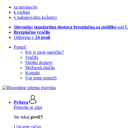
za navigacijo
k vsebini
v nakupovalno košarico
Slovenija: standardna dostava brezplačna za pošiljke
nad €
Brezplačno vračilo
Odprema v
24 urah
Pomoč
Kje je moje naročilo?
Vračilo
Stroški dostave
Možnosti plačila
Kontakt
Vse teme pomoči
Prijava
Prijavite se zdaj
Ste tukaj
prvič?
Ustvarite račun