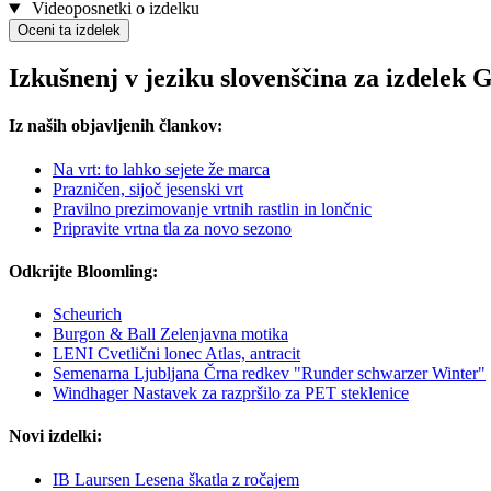
Videoposnetki o izdelku
Oceni ta izdelek
Izkušnenj v jeziku slovenščina za izdele
Iz naših objavljenih člankov:
Na vrt: to lahko sejete že marca
Prazničen, sijoč jesenski vrt
Pravilno prezimovanje vrtnih rastlin in lončnic
Pripravite vrtna tla za novo sezono
Odkrijte Bloomling:
Scheurich
Burgon & Ball Zelenjavna motika
LENI Cvetlični lonec Atlas, antracit
Semenarna Ljubljana Črna redkev "Runder schwarzer Winter"
Windhager Nastavek za razpršilo za PET steklenice
Novi izdelki:
IB Laursen Lesena škatla z ročajem